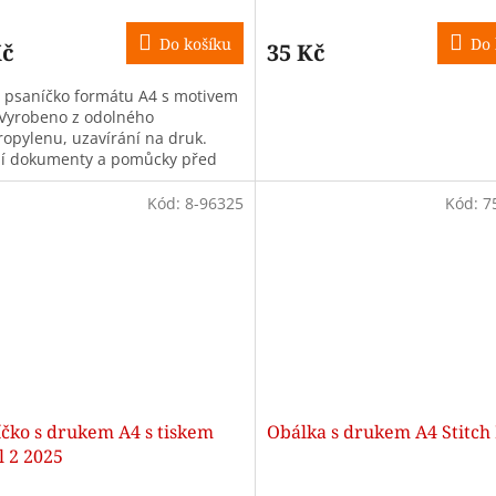
Do košíku
Do 
Kč
35 Kč
í psaníčko formátu A4 s motivem
 Vyrobeno z odolného
ropylenu, uzavírání na druk.
í dokumenty a pomůcky před
zením.
Kód:
8-96325
Kód:
7
íčko s drukem A4 s tiskem
Obálka s drukem A4 Stitch I
l 2 2025