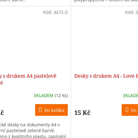
kanceláře.
Kód:
4672 G
Kód:
3
y s drukem A4 pastelově
Desky s drukem A4 - Love 
né
SKLADEM
(12 ks)
SKLAD
Do košíku
Do 
Kč
15 Kč
ické desky na dokumenty A4 v
ní pastelově zelené barvě.
eno z kvalitního plastu, zapínání