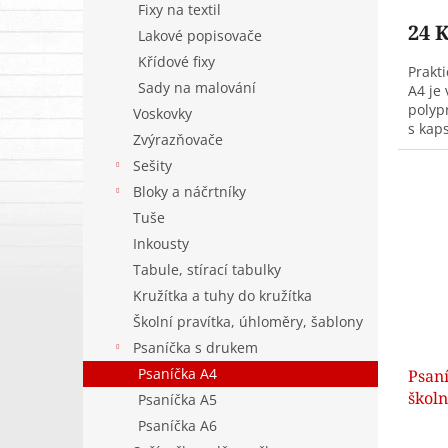
Fixy na textil
24 
Lakové popisovače
Křídové fixy
Prakt
Sady na malování
A4 je
polyp
Voskovky
s kaps
Zvýrazňovače
bezpe
Sešity
i...
Bloky a náčrtníky
Tuše
Inkousty
Tabule, stírací tabulky
Kružítka a tuhy do kružítka
Školní pravítka, úhloměry, šablony
Psaníčka s drukem
Psaníčka A4
Psan
škol
Psaníčka A5
Psaníčka A6