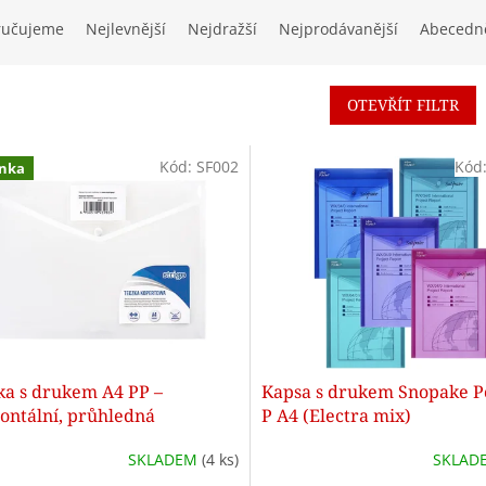
ručujeme
Nejlevnější
Nejdražší
Nejprodávanější
Abecedn
OTEVŘÍT FILTR
Kód:
SF002
Kód
nka
ka s drukem A4 PP –
Kapsa s drukem Snopake Po
ontální, průhledná
P A4 (Electra mix)
SKLADEM
(4 ks)
SKLAD