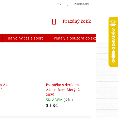
OCHRANA OSOBNÍCH ÚDAJŮ
CZK
FORMULÁŘ NA ODSTOUPENÍ OD 
Přihlášení
NÁKUPNÍ
Prázdný košík
KOŠÍK
na volný čas a sport
Penály a pouzdra do školy
Škol
m A4
Psaníčko s drukem
í,
A4 s tiskem Motýl 2
2025
SKLADEM
(6 ks)
35 Kč