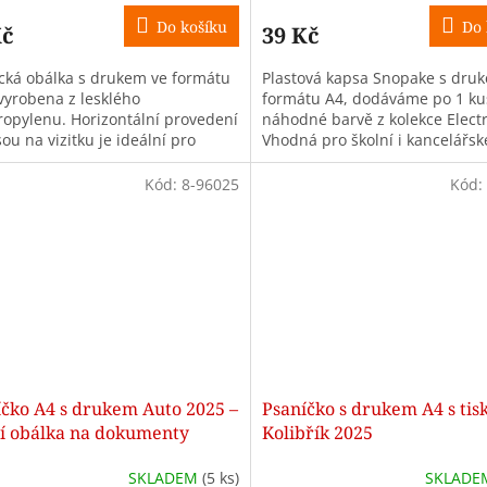
Do košíku
Do 
Kč
39 Kč
ická obálka s drukem ve formátu
Plastová kapsa Snopake s dru
 vyrobena z lesklého
formátu A4, dodáváme po 1 ku
ropylenu. Horizontální provedení
náhodné barvě z kolekce Electr
ou na vizitku je ideální pro
Vhodná pro školní i kancelářsk
čné uložení dokumentů do školy
použití.
Kód:
8-96025
Kód:
íčko A4 s drukem Auto 2025 –
Psaníčko s drukem A4 s ti
ní obálka na dokumenty
Kolibřík 2025
SKLADEM
(5 ks)
SKLAD