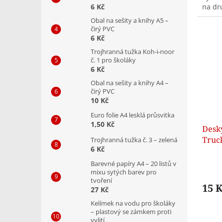
6 Kč
na dr
Obal na sešity a knihy A5 –
čirý PVC
6 Kč
Trojhranná tužka Koh-i-noor
č. 1 pro školáky
6 Kč
Obal na sešity a knihy A4 –
čirý PVC
10 Kč
Euro folie A4 lesklá průsvitka
1,50 Kč
Desk
Truc
Trojhranná tužka č. 3 – zelená
6 Kč
Barevné papíry A4 – 20 listů v
mixu sytých barev pro
tvoření
15 
27 Kč
Kelímek na vodu pro školáky
– plastový se zámkem proti
vylití