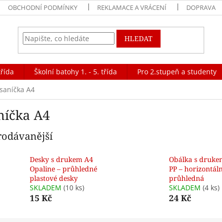
OBCHODNÍ PODMÍNKY
REKLAMACE A VRÁCENÍ
DOPRAVA
HLEDAT
třída
Školní batohy 1. - 5. třída
Pro 2.stupeň a studenty
saníčka A4
níčka A4
rodávanější
Desky s drukem A4
Obálka s druke
Opaline – průhledné
PP – horizontáln
plastové desky
průhledná
SKLADEM
(10 ks)
SKLADEM
(4 ks)
15 Kč
24 Kč