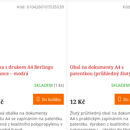
Kód:
6104260107535539
Kó
ka s drukem A4 Berlingo
Obal na dokumenty A4 s
ance – modrá
patentkou (průhledný žlut
SKLADEM
(1 ks)
SKLADE
Do košíku
Do 
Kč
12 Kč
ová obálka na dokumenty
Žlutý průhledný obal na doku
tu A4 se zapínáním na patentku.
A4 s praktickým zapínáním na
ená z kvalitního polypropylenu v
patentku. Vyroben z kvalitního
modré barvě.
polypropylenu – ideální do škol