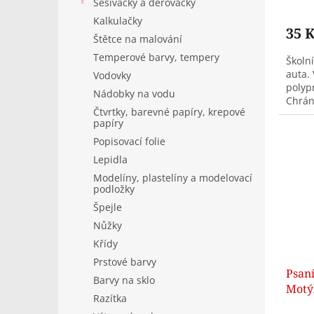
Sešívačky a děrovačky
Kalkulačky
35 
Štětce na malování
Temperové barvy, tempery
Školn
auta.
Vodovky
polyp
Nádobky na vodu
Chrán
Čtvrtky, barevné papíry, krepové
poško
papíry
Popisovací folie
Lepidla
Modelíny, plastelíny a modelovací
podložky
Špejle
Nůžky
Křídy
Prstové barvy
Psan
Barvy na sklo
Motý
Razítka