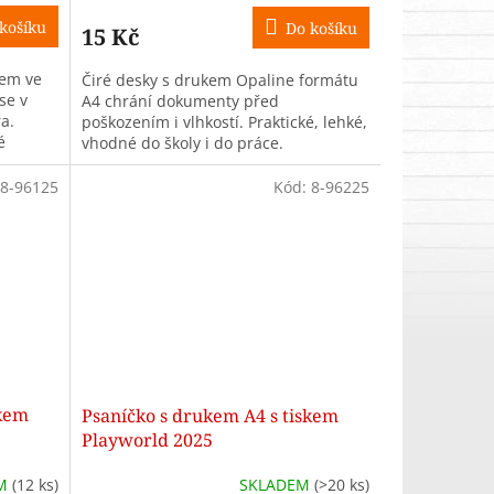
košíku
Do košíku
15 Kč
kem ve
Čiré desky s drukem Opaline formátu
se v
A4 chrání dokumenty před
a.
poškozením i vlhkostí. Praktické, lehké,
é
vhodné do školy i do práce.
8-96125
Kód:
8-96225
skem
Psaníčko s drukem A4 s tiskem
Playworld 2025
EM
(12 ks)
SKLADEM
(>20 ks)