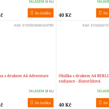
SKLADEM
(6 ks)
SKLAD
Do košíku
Do 
Kč
40 Kč
Kód:
6105903686324789
Kód:
610426010
ka s drukem A4 Adventure
Obálka s drukem A4 BERL
radiance - žlutorůžová
SKLADEM
(8 ks)
SKLAD
Do košíku
Do 
Kč
40 Kč