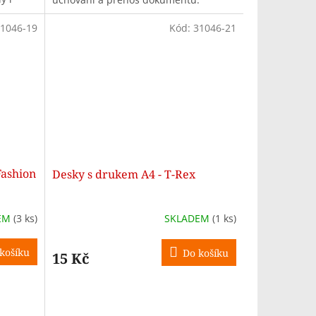
Zapínání na patentku zajišťuje
bezpečné uzavření
1046-19
Kód:
31046-21
Fashion
Desky s drukem A4 - T-Rex
EM
(3 ks)
SKLADEM
(1 ks)
košíku
Do košíku
15 Kč