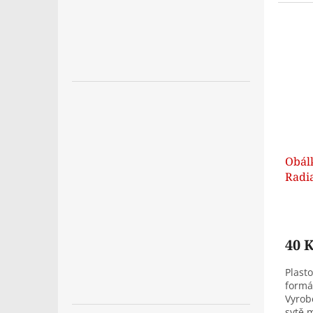
Obál
Radi
40 
Plast
formá
Vyrob
sytě 