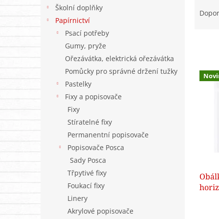
Ř
n
Školní doplňky
a
e
Dopo
Papírnictví
z
l
e
Psací potřeby
n
Gumy, pryže
í
Ořezávátka, elektrická ořezávátka
p
V
Pomůcky pro správné držení tužky
r
Novi
ý
Pastelky
o
p
d
Fixy a popisovače
i
u
Fixy
s
k
Stíratelné fixy
p
t
r
Permanentní popisovače
ů
o
Popisovače Posca
d
Sady Posca
u
Třpytivé fixy
Obál
k
Foukací fixy
horiz
t
ů
Linery
Akrylové popisovače