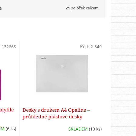
21
položek celkem
ě
:
13266S
Kód:
2-340
lyfile
Desky s drukem A4 Opaline –
průhledné plastové desky
EM
(6 ks)
SKLADEM
(10 ks)