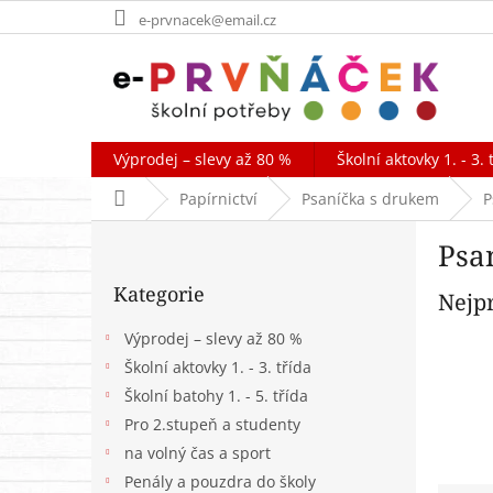
Přejít
e-prvnacek@email.cz
na
obsah
Výprodej – slevy až 80 %
Školní aktovky 1. - 3. 
Domů
Papírnictví
Psaníčka s drukem
P
P
Psa
o
Přeskočit
s
Kategorie
kategorie
Nejp
t
r
Výprodej – slevy až 80 %
a
Školní aktovky 1. - 3. třída
n
Školní batohy 1. - 5. třída
n
í
Pro 2.stupeň a studenty
p
na volný čas a sport
a
Penály a pouzdra do školy