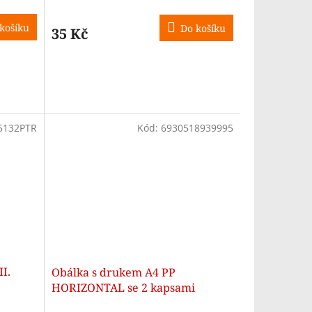
košíku
Do košíku
35 Kč
5132PTR
Kód:
6930518939995
I.
Obálka s drukem A4 PP
HORIZONTAL se 2 kapsami