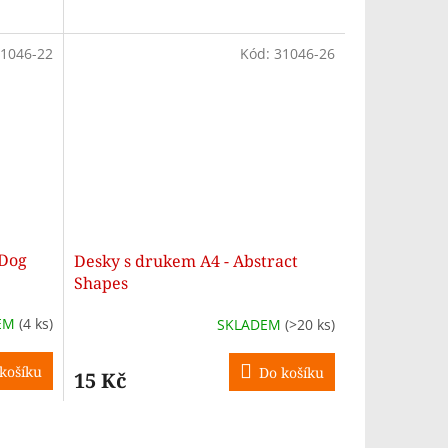
1046-22
Kód:
31046-26
 Dog
Desky s drukem A4 - Abstract
Shapes
EM
(4 ks)
SKLADEM
(>20 ks)
košíku
Do košíku
15 Kč