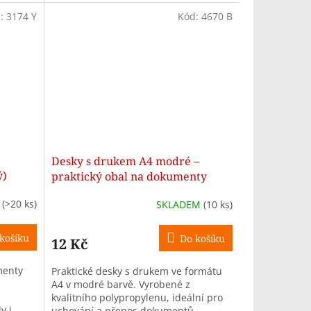
d:
3174 Y
Kód:
4670 B
Desky s drukem A4 modré –
ý)
praktický obal na dokumenty
M
(>20 ks)
SKLADEM
(10 ks)
košíku
Do košíku
12 Kč
menty
Praktické desky s drukem ve formátu
A4 v modré barvě. Vyrobené z
kvalitního polypropylenu, ideální pro
y i
uchování a přenos dokumentů.