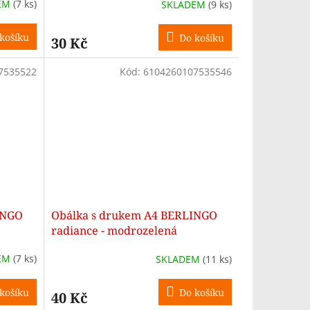
EM
(7 ks)
SKLADEM
(9 ks)
košíku
Do košíku
30 Kč
7535522
Kód:
6104260107535546
INGO
Obálka s drukem A4 BERLINGO
radiance - modrozelená
EM
(7 ks)
SKLADEM
(11 ks)
košíku
Do košíku
40 Kč