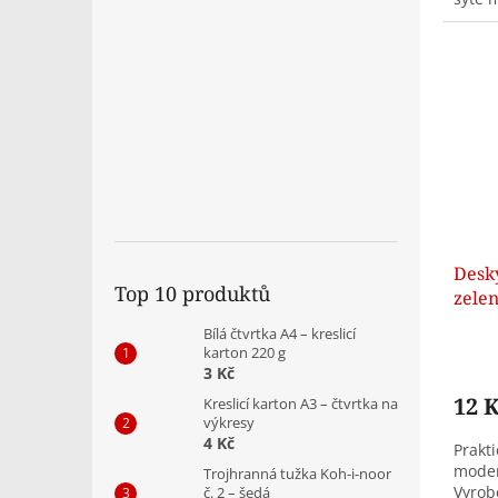
Desk
Top 10 produktů
zele
Bílá čtvrtka A4 – kreslicí
karton 220 g
3 Kč
12 
Kreslicí karton A3 – čtvrtka na
výkresy
4 Kč
Prakt
moder
Trojhranná tužka Koh-i-noor
Vyrob
č. 2 – šedá