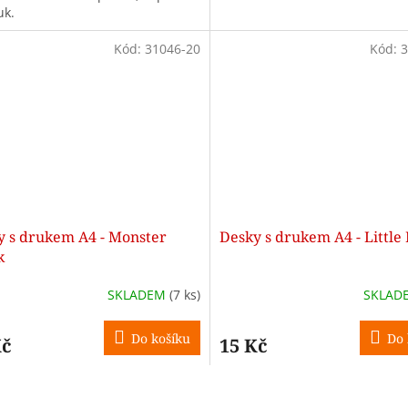
uk.
Kód:
31046-20
Kód:
3
y s drukem A4 - Monster
Desky s drukem A4 - Little
k
SKLADEM
(7 ks)
SKLAD
Do košíku
Do 
Kč
15 Kč
O
v