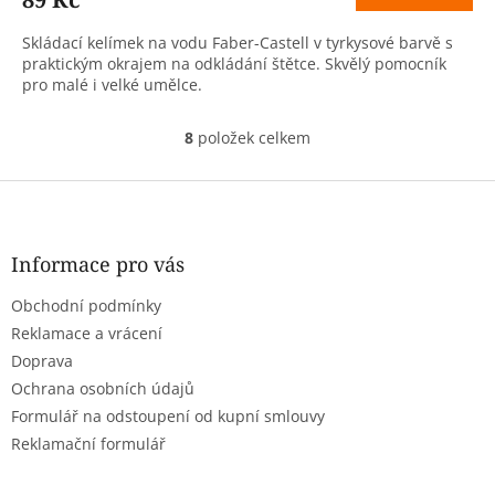
Skládací kelímek na vodu Faber-Castell v tyrkysové barvě s
praktickým okrajem na odkládání štětce. Skvělý pomocník
pro malé i velké umělce.
8
položek celkem
O
v
l
Z
á
á
d
p
a
a
Informace pro vás
c
t
í
Obchodní podmínky
í
p
r
Reklamace a vrácení
v
Doprava
k
Ochrana osobních údajů
y
Formulář na odstoupení od kupní smlouvy
v
ý
Reklamační formulář
p
i