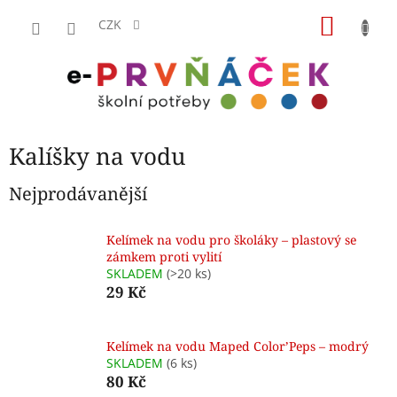
Přejít
NÁKU
na
CZK
obsah
KOŠÍK
Kalíšky na vodu
Nejprodávanější
Kelímek na vodu pro školáky – plastový se
zámkem proti vylití
SKLADEM
(>20 ks)
29 Kč
Kelímek na vodu Maped Color’Peps – modrý
SKLADEM
(6 ks)
80 Kč