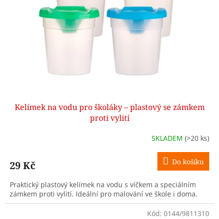
p
r
o
d
u
k
t
ů
Kelímek na vodu pro školáky – plastový se zámkem
proti vylití
SKLADEM
(>20 ks)
Do košíku
29 Kč
Praktický plastový kelímek na vodu s víčkem a speciálním
zámkem proti vylití. Ideální pro malování ve škole i doma.
Kód:
0144/9811310