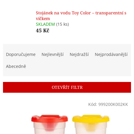
Stojánek na vodu Toy Color – transparentní s
víčkem
SKLADEM
(15 ks)
45 Kč
Ř
a
Doporučujeme
Nejlevnější
Nejdražší
Nejprodávanější
z
e
Abecedně
n
í
p
OTEVŘÍT FILTR
r
o
V
Kód:
999200K002KK
d
ý
u
p
k
i
t
s
ů