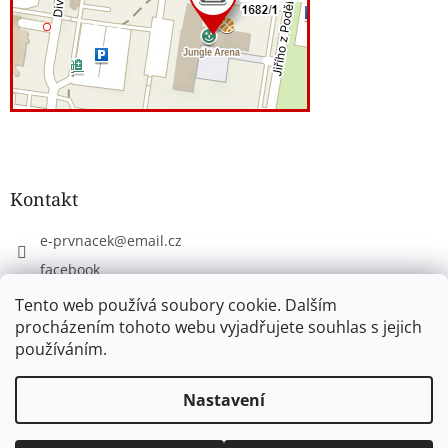
Kontakt
e-prvnacek
@
email.cz
facebook
eprvnacek
Tento web používá soubory cookie. Dalším
procházením tohoto webu vyjadřujete souhlas s jejich
používáním.
Vytvořil Shoptet
Nastavení
Copyright 2026
www.e-prvnacek.cz
. Všechna práva