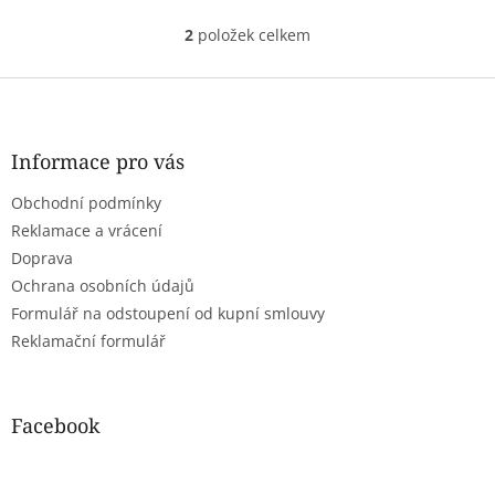
2
položek celkem
O
v
l
Z
á
á
d
p
a
a
Informace pro vás
c
t
í
Obchodní podmínky
í
p
r
Reklamace a vrácení
v
Doprava
k
Ochrana osobních údajů
y
Formulář na odstoupení od kupní smlouvy
v
ý
Reklamační formulář
p
i
s
u
Facebook