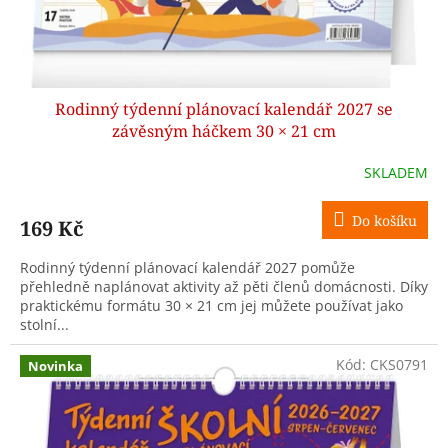
k
t
ů
Rodinný týdenní plánovací kalendář 2027 se
závěsným háčkem 30 × 21 cm
SKLADEM
Do košíku
169 Kč
Rodinný týdenní plánovací kalendář 2027 pomůže
přehledně naplánovat aktivity až pěti členů domácnosti. Díky
praktickému formátu 30 × 21 cm jej můžete používat jako
stolní...
Kód:
CKS0791
Novinka