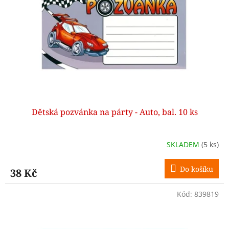
p
r
o
d
u
k
t
ů
Dětská pozvánka na párty - Auto, bal. 10 ks
SKLADEM
(5 ks)
Do košíku
38 Kč
Kód:
839819