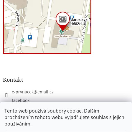
Kontakt
e-prvnacek
@
email.cz
facebook
eprvnacek
Tento web používá soubory cookie. Dalším
procházením tohoto webu vyjadřujete souhlas s jejich
používáním.