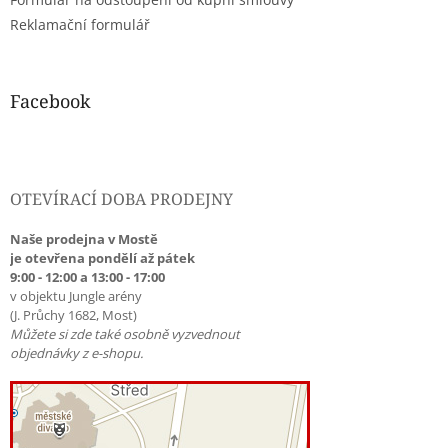
v
ý
Reklamační formulář
p
i
s
u
Facebook
OTEVÍRACÍ DOBA PRODEJNY
Naše prodejna v Mostě
je otevřena pondělí až pátek
9:00 - 12:00 a 13:00 - 17:00
v objektu Jungle arény
(J. Průchy 1682, Most)
Můžete si zde také osobně vyzvednout
objednávky z e-shopu.