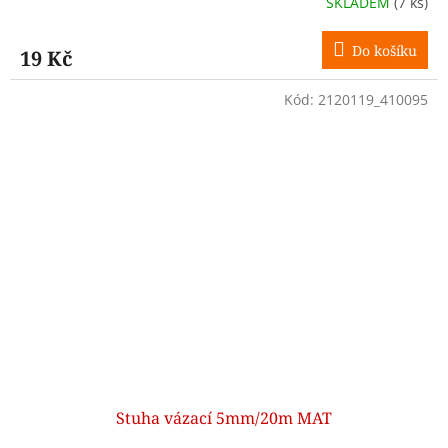
SKLADEM
(7 ks)
Do košíku
19 Kč
Kód:
2120119_410095
Stuha vázací 5mm/20m MAT