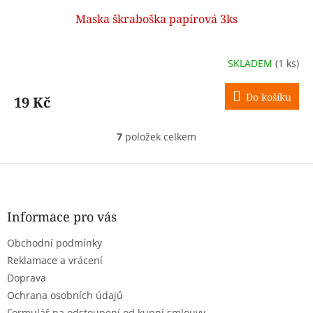
Maska škraboška papírová 3ks
SKLADEM
(1 ks)
Do košíku
19 Kč
7
položek celkem
O
v
l
Z
á
á
d
p
a
a
Informace pro vás
c
t
í
Obchodní podmínky
í
p
r
Reklamace a vrácení
v
Doprava
k
Ochrana osobních údajů
y
Formulář na odstoupení od kupní smlouvy