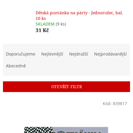
Dětská pozvánka na párty - Jednorožec, bal.
10 ks
SKLADEM
(9 ks)
31 Kč
Ř
a
Doporučujeme
Nejlevnější
Nejdražší
Nejprodávanější
z
e
Abecedně
n
í
p
OTEVŘÍT FILTR
r
o
V
Kód:
839817
d
ý
u
p
k
i
t
s
ů