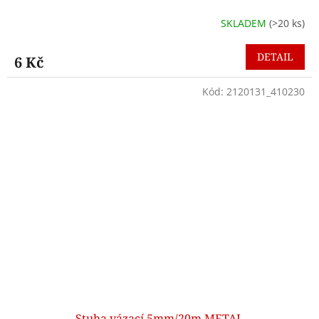
SKLADEM
(>20 ks)
DETAIL
6 Kč
Kód:
2120131_410230
Stuha vázací 5mm/20m METAL