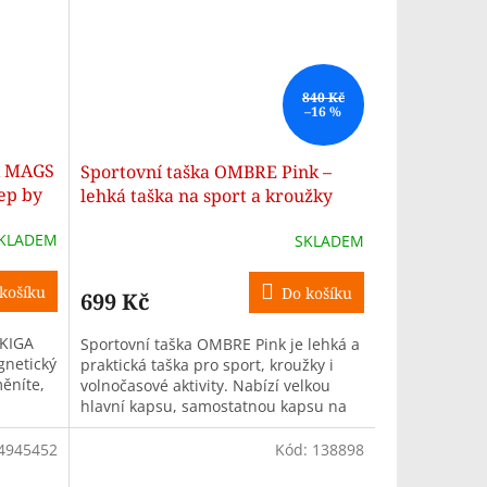
840 Kč
–16 %
A MAGS
Sportovní taška OMBRE Pink –
ep by
lehká taška na sport a kroužky
KLADEM
SKLADEM
košíku
Do košíku
699 Kč
 KIGA
Sportovní taška OMBRE Pink je lehká a
gnetický
praktická taška pro sport, kroužky i
ěníte,
volnočasové aktivity. Nabízí velkou
hlavní kapsu, samostatnou kapsu na
boty a boční kapsy na...
4945452
Kód:
138898