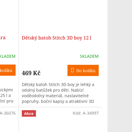
ara
Dětský batoh Stitch 3D boy 12 l
KLADEM
SKLADEM
košíku
Do košíku
469 Kč
Dětský batoh Stitch 3D boy je lehký a
ickými
odolný batůžek pro děti. Nabízí
25 l a
voděodolný materiál, nastavitelné
lní pro
popruhy, boční kapsy a atraktivní 3D
design s motivem Stitch.
A-36076
Kód:
A-34997
Akce