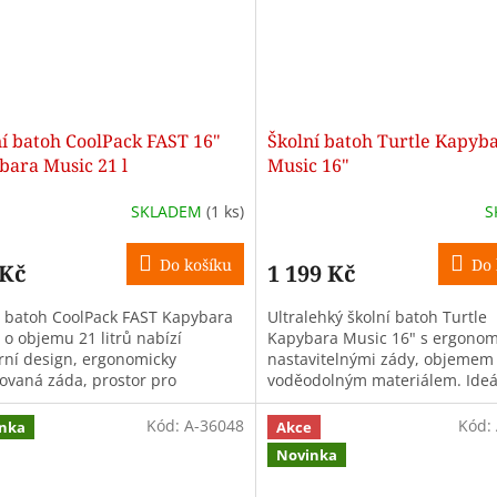
í batoh CoolPack FAST 16"
Školní batoh Turtle Kapyb
bara Music 21 l
Music 16"
SKLADEM
(1 ks)
S
Do košíku
Do 
 Kč
1 199 Kč
í batoh CoolPack FAST Kapybara
Ultralehký školní batoh Turtle
 o objemu 21 litrů nabízí
Kapybara Music 16" s ergonom
ní design, ergonomicky
nastavitelnými zády, objemem 
rovaná záda, prostor pro
voděodolným materiálem. Ideá
ook až 16" a praktické
školáky od 1. stupně.
ádání kapes....
Kód:
A-36048
Kód:
nka
Akce
Novinka