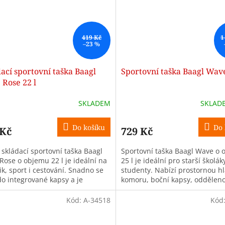
419 Kč
1
–23 %
ací sportovní taška Baagl
Sportovní taška Baagl Wave
Rose 22 l
SKLADEM
SKLAD
Do košíku
Do 
 Kč
729 Kč
 skládací sportovní taška Baagl
Sportovní taška Baagl Wave o
Rose o objemu 22 l je ideální na
25 l je ideální pro starší školák
ik, sport i cestování. Snadno se
studenty. Nabízí prostornou hl
do integrované kapsy a je
komoru, boční kapsy, oddělen
ena z recyklovaného...
přihrádku na obuv, pevné dno 
Kód:
A-34518
Kód