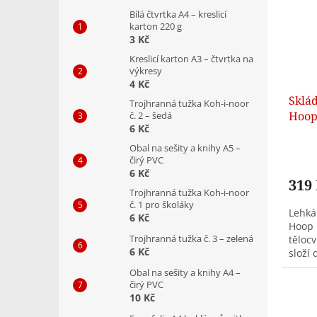
Bílá čtvrtka A4 – kreslicí
karton 220 g
3 Kč
Kreslicí karton A3 – čtvrtka na
výkresy
4 Kč
Sklád
Trojhranná tužka Koh-i-noor
Hoop 
č. 2 – šedá
6 Kč
Obal na sešity a knihy A5 –
čirý PVC
6 Kč
319
Trojhranná tužka Koh-i-noor
č. 1 pro školáky
Lehká
6 Kč
Hoop 
Trojhranná tužka č. 3 – zelená
tělocv
6 Kč
složí 
vyrob
Obal na sešity a knihy A4 –
čirý PVC
10 Kč