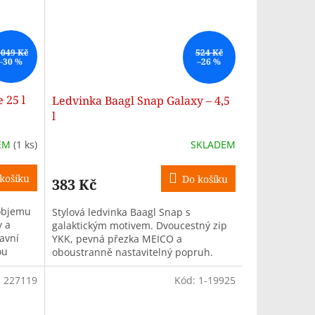
 049 Kč
524 Kč
–30 %
–26 %
 25 l
Ledvinka Baagl Snap Galaxy – 4,5
l
EM
(1 ks)
SKLADEM
košíku
Do košíku
383 Kč
 objemu
Stylová ledvinka Baagl Snap s
y a
galaktickým motivem. Dvoucestný zip
avní
YKK, pevná přezka MEICO a
ou
oboustranně nastavitelný popruh.
se...
Voděodolný recyklovaný materiál.
Objem 4,5 l,...
:
227119
Kód:
1-19925