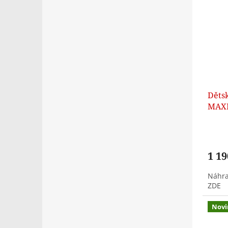
Děts
MAXI
1 19
Náhra
ZDE
Novi