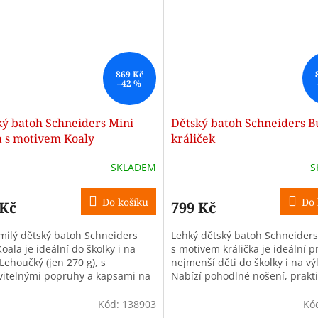
869 Kč
–42 %
ký batoh Schneiders Mini
Dětský batoh Schneiders B
a s motivem Koaly
králiček
SKLADEM
S
Do košíku
Do 
 Kč
799 Kč
milý dětský batoh Schneiders
Lehký dětský batoh Schneider
oala je ideální do školky i na
s motivem králička je ideální p
 Lehoučký (jen 270 g), s
nejmenší děti do školky i na výl
vitelnými popruhy a kapsami na
Nabízí pohodlné nošení, prakt
kapsy a snadné ovládání.
Kód:
138903
Kó