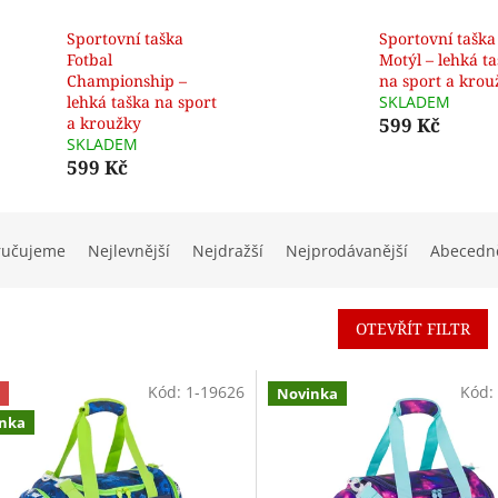
Sportovní taška
Sportovní taška
Fotbal
Motýl – lehká t
Championship –
na sport a krou
lehká taška na sport
SKLADEM
a kroužky
599 Kč
SKLADEM
599 Kč
ručujeme
Nejlevnější
Nejdražší
Nejprodávanější
Abecedn
OTEVŘÍT FILTR
Kód:
1-19626
Kód:
Novinka
nka