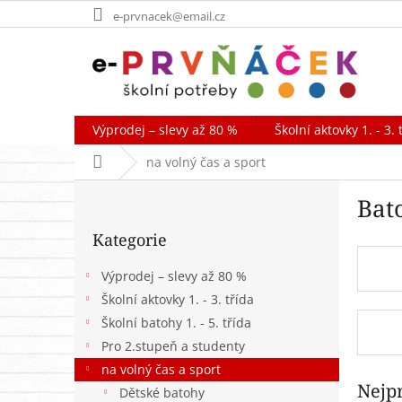
Přejít
e-prvnacek@email.cz
na
obsah
Výprodej – slevy až 80 %
Školní aktovky 1. - 3. 
Domů
na volný čas a sport
P
Bat
o
Přeskočit
s
Kategorie
kategorie
t
r
Výprodej – slevy až 80 %
a
Školní aktovky 1. - 3. třída
n
Školní batohy 1. - 5. třída
n
í
Pro 2.stupeň a studenty
p
na volný čas a sport
a
Nejp
Dětské batohy