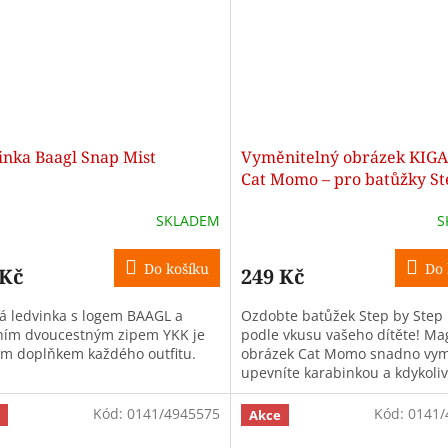
inka Baagl Snap Mist
Vyměnitelný obrázek KIG
Cat Momo – pro batůžky St
Step KIGA
SKLADEM
S
Do košíku
Do 
 Kč
249 Kč
vá ledvinka s logem BAAGL a
Ozdobte batůžek Step by Step
tním dvoucestným zipem YKK je
podle vkusu vašeho dítěte! Ma
ým doplňkem každého outfitu.
obrázek Cat Momo snadno vym
upevníte karabinkou a kdykoliv
odstraníte.
Kód:
0141/4945575
Kód:
0141/
Akce