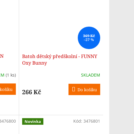
369 Kč
–27 %
AN
Batoh dětský předškolní - FUNNY
Oxy Bunny
EM
(1 ks)
SKLADEM
košíku
Do košíku
266 Kč
3476800
Kód:
3476801
Novinka