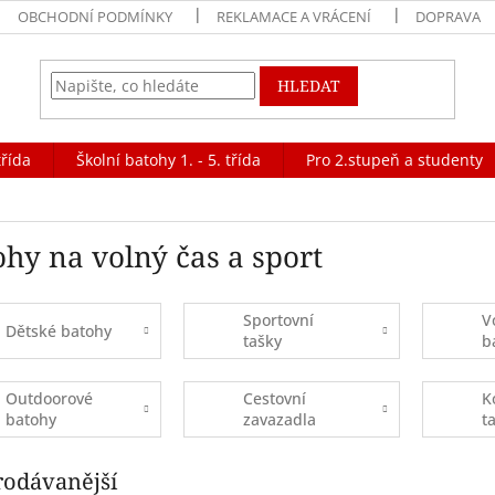
OBCHODNÍ PODMÍNKY
REKLAMACE A VRÁCENÍ
DOPRAVA
HLEDAT
třída
Školní batohy 1. - 5. třída
Pro 2.stupeň a studenty
ohy na volný čas a sport
Sportovní
V
Dětské batohy
tašky
b
Outdoorové
Cestovní
K
batohy
zavazadla
t
rodávanější