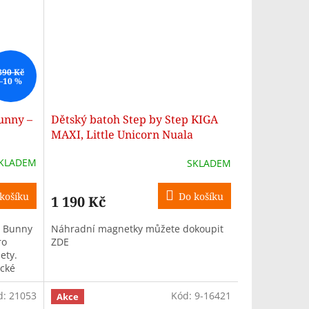
890 Kč
–10 %
unny –
Dětský batoh Step by Step KIGA
MAXI, Little Unicorn Nuala
KLADEM
SKLADEM
košíku
Do košíku
1 190 Kč
s Bunny
Náhradní magnetky můžete dokoupit
ro
ZDE
ety.
ické
d:
21053
Kód:
9-16421
Akce