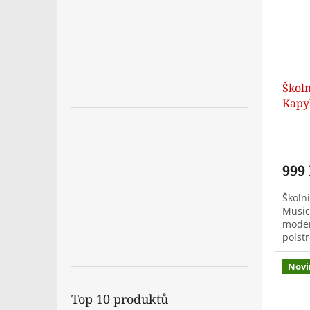
Školn
Kapy
999
Školn
Music
moder
polst
noteb
uspoř
Novi
Top 10 produktů