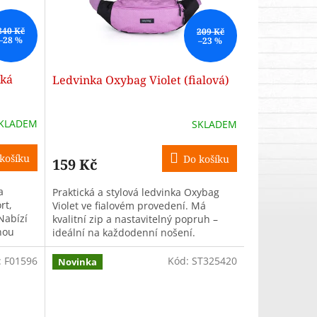
840 Kč
209 Kč
–28 %
–23 %
hká
Ledvinka Oxybag Violet (fialová)
KLADEM
SKLADEM
košíku
Do košíku
159 Kč
a
Praktická a stylová ledvinka Oxybag
rt,
Violet ve fialovém provedení. Má
 Nabízí
kvalitní zip a nastavitelný popruh –
nou
ideální na každodenní nošení.
...
:
F01596
Kód:
ST325420
Novinka