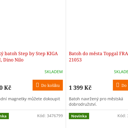
ký batoh Step by Step KIGA
Batoh do města Topgal FR
, Dino Nilo
21053
SKLADEM
SKLAD
Do košíku
Do 
0 Kč
1 399 Kč
dní magnetky můžete dokoupit
Batoh navržený pro městská
dobrodružství.
Kód:
3476799
Kód:
nka
Novinka