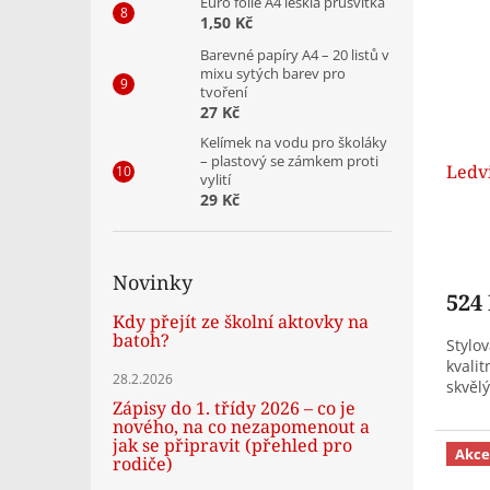
Euro folie A4 lesklá průsvitka
1,50 Kč
Barevné papíry A4 – 20 listů v
mixu sytých barev pro
tvoření
27 Kč
Kelímek na vodu pro školáky
– plastový se zámkem proti
Ledv
vylití
29 Kč
Novinky
524
Kdy přejít ze školní aktovky na
batoh?
Stylo
kvali
28.2.2026
skvěl
Zápisy do 1. třídy 2026 – co je
nového, na co nezapomenout a
jak se připravit (přehled pro
Akce
rodiče)