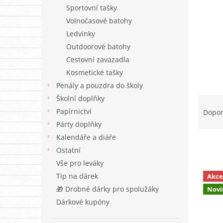
n
Sportovní tašky
e
Volnočasové batohy
l
Ledvinky
Outdoorové batohy
Cestovní zavazadla
Kosmetické tašky
Penály a pouzdra do školy
Ř
Školní doplňky
a
Papírnictví
Dopo
z
Párty doplňky
e
Kalendáře a diáře
n
Ostatní
í
Vše pro leváky
p
V
r
Tip na dárek
Akce
ý
o
🎁 Drobné dárky pro spolužáky
Novi
p
d
i
Dárkové kupóny
u
s
k