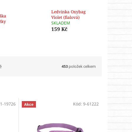
Ledvinka Oxybag
aška
Violet (fialová)
žky
SKLADEM
159 Kč
453
položek celkem
ě
1-19726
Kód:
9-61222
Akce