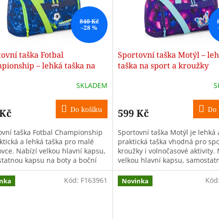
840 Kč
–28 %
ovní taška Fotbal
Sportovní taška Motýl – le
pionship – lehká taška na
taška na sport a kroužky
 a kroužky
SKLADEM
S
Do košíku
Do 
 Kč
599 Kč
ovní taška Fotbal Championship
Sportovní taška Motýl je lehká 
ktická a lehká taška pro malé
praktická taška vhodná pro spo
ovce. Nabízí velkou hlavní kapsu,
kroužky i volnočasové aktivity.
tatnou kapsu na boty a boční
velkou hlavní kapsu, samostat
na drobnosti. Ideální...
kapsu na boty a boční kapsy na
Kód:
F163961
Kód
nka
Novinka