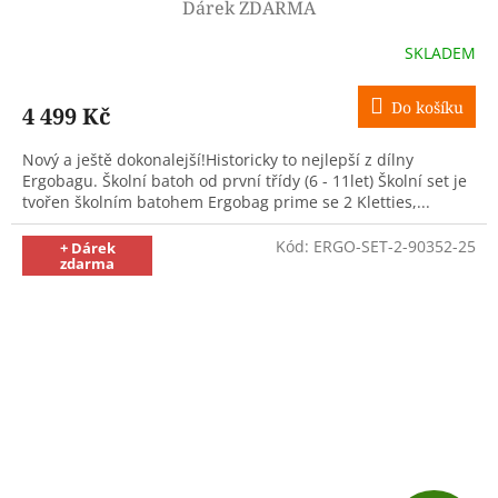
A
Dárek ZDARMA
R
SKLADEM
M
Do košíku
4 499 Kč
A
Nový a ještě dokonalejší!Historicky to nejlepší z dílny
Ergobagu. Školní batoh od první třídy (6 - 11let) Školní set je
tvořen školním batohem Ergobag prime se 2 Kletties,...
Kód:
ERGO-SET-2-90352-25
+ Dárek
zdarma