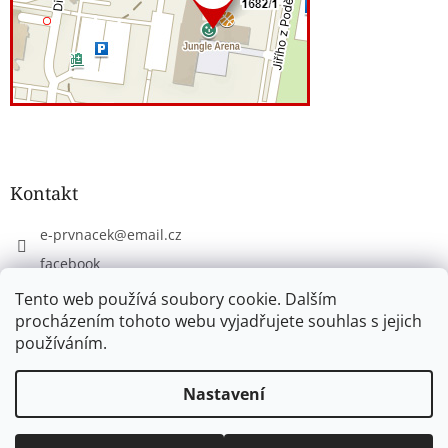
Kontakt
e-prvnacek
@
email.cz
facebook
eprvnacek
Tento web používá soubory cookie. Dalším
procházením tohoto webu vyjadřujete souhlas s jejich
používáním.
Vytvořil Shoptet
Nastavení
Copyright 2026
www.e-prvnacek.cz
. Všechna práva