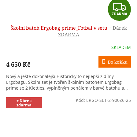
Z
ZDARMA
D
Školní batoh Ergobag prime_Fotbal v setu
+ Dárek
A
ZDARMA
R
SKLADEM
M
Do košíku
4 650 Kč
A
Nový a ještě dokonalejší!Historicky to nejlepší z dílny
Ergobagu. Školní set je tvořen školním batohem Ergobag
prime se 2 Kletties, vyplněným penálem v barvě batohu a...
Kód:
ERGO-SET-2-900Z6-25
+ Dárek
zdarma