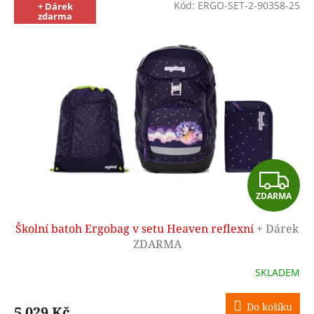
Kód:
ERGO-SET-2-90358-25
+ Dárek
zdarma
Z
ZDARMA
D
Školní batoh Ergobag v setu Heaven reflexní
+ Dárek
A
ZDARMA
R
SKLADEM
M
Do košíku
5 029 Kč