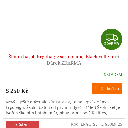
Z
ZDARMA
D
Školní batoh Ergobag v setu prime_Black reflexní
+
A
Dárek ZDARMA
R
SKLADEM
M
Do košíku
5 250 Kč
A
Nový a ještě dokonalejší!Historicky to nejlepší z dílny
Ergobagu. Školní batoh od první třídy (6 - 11let) Školní set je
tvořen školním batohem Ergobag prime se 2 Kletties,...
Kód:
ERGO-SET-2-900L9-25
+ Dárek