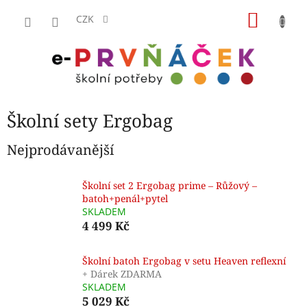
Přejít
NÁKU
na
CZK
obsah
KOŠÍK
Školní sety Ergobag
Nejprodávanější
Školní set 2 Ergobag prime – Růžový –
batoh+penál+pytel
SKLADEM
4 499 Kč
Školní batoh Ergobag v setu Heaven reflexní
+ Dárek ZDARMA
SKLADEM
5 029 Kč