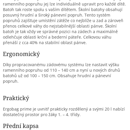
í
ramenního popruhu jej lze individuálně upravit pro každé dítě.
p
Batoh tak roste spolu s vaším dítětem. Školní batohy obsahují
r
posuvný hrudní a široký pánevní popruh. Tento systém
v
popruhů zajišťuje umístění zátěže co nejblíže u zad a zároveň
k
přenos celkové váhy do nejstabilnější oblasti pánve. Školní
y
batoh je tak vždy ve správné pozici na zádech a maximálně
v
odlehčuje oblasti krční a bederní páteře. Celkovou váhu
ý
přenáší z cca 40% na stabilní oblast pánve.
p
i
Ergonomický
s
u
Díky propracovanému zádovému systému lze nastavit výšku
ramenního popruhu od 110 – 140 cm a nyní u nových druhů
batohů už od 100 – 150 cm. Obsahuje hrudní a pánevní
popruh.
Praktický
Ergobag prime je uvnitř prakticky rozdělený a svými 20 l nabízí
dostatečný prostor pro žáky 1. – 4. třídy.
Přední kapsa