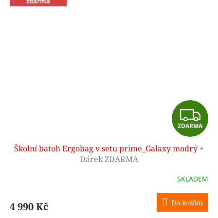
zdarma
Z
ZDARMA
D
Školní batoh Ergobag v setu prime_Galaxy modrý
+
A
Dárek ZDARMA
R
SKLADEM
M
Do košíku
4 990 Kč
A