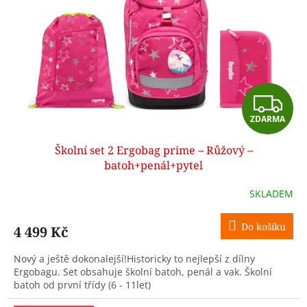
p
r
o
d
u
k
t
Z
ů
ZDARMA
D
Školní set 2 Ergobag prime – Růžový –
A
batoh+penál+pytel
R
SKLADEM
M
Do košíku
4 499 Kč
A
Nový a ještě dokonalejší!Historicky to nejlepší z dílny
Ergobagu. Set obsahuje školní batoh, penál a vak. Školní
batoh od první třídy (6 - 11let)