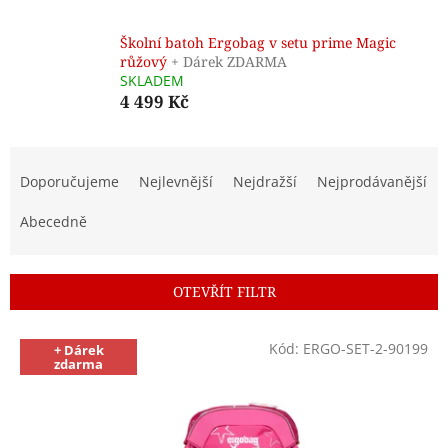
Školní batoh Ergobag v setu prime Magic
růžový
+ Dárek ZDARMA
SKLADEM
4 499 Kč
Ř
a
Doporučujeme
Nejlevnější
Nejdražší
Nejprodávanější
z
e
Abecedně
n
í
p
OTEVŘÍT FILTR
r
o
V
Kód:
ERGO-SET-2-90199
d
+ Dárek
ý
zdarma
u
p
k
i
t
s
ů