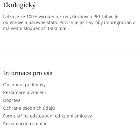
Ekologický
Látka je ze 100% vyrobena z recyklovaných PET lahví. Je
objemově a barevně stálá. Povrch je již z výroby impregnován a
má vodní sloupec až 1500 mm.
Z
á
p
a
Informace pro vás
t
Obchodní podmínky
í
Reklamace a vrácení
Doprava
Ochrana osobních údajů
Formulář na odstoupení od kupní smlouvy
Reklamační formulář