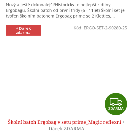
Nový a ještě dokonalejší!Historicky to nejlepší z dílny
Ergobagu. Školní batoh od první třídy (6 - 11let) Školní set je
tvořen školním batohem Ergobag prime se 2 Kletties,...
Kód:
ERGO-SET-2-90280-25
+ Dárek
zdarma
Z
ZDARMA
D
Školní batoh Ergobag v setu prime_Magic reflexní
+
A
Dárek ZDARMA