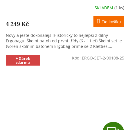
R
SKLADEM
(1 ks)
M
Do košíku
4 249 Kč
A
Nový a ještě dokonalejší!Historicky to nejlepší z dílny
Ergobagu. Školní batoh od první třídy (6 - 11let) Školní set je
tvořen školním batohem Ergobag prime se 2 Kletties,...
Kód:
ERGO-SET-2-90108-25
+ Dárek
zdarma