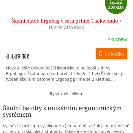
Z
ZDARMA
D
Školní batoh Ergobag v setu prime_Taekwondo
+
A
Dárek ZDARMA
R
SKLADEM
M
Do košíku
4 449 Kč
A
Nový a ještě dokonalejší!Historicky to nejlepší z dílny
Ergobagu. Školní batoh od první třídy (6 - 11let) Školní set je
tvořen školním batohem Ergobag prime se 2 Kletties,...
8
položek celkem
O
v
l
Školní batohy s unikátním ergonomickým
á
systémem
d
a
Vychází z principu vysokohorských batohů, avšak jsou primárně
c
určeny pro školáky a studenty. Díky možnosti nastavení výšky