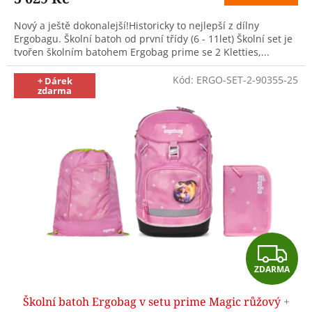
A
Nový a ještě dokonalejší!Historicky to nejlepší z dílny
Ergobagu. Školní batoh od první třídy (6 - 11let) Školní set je
tvořen školním batohem Ergobag prime se 2 Kletties,...
Kód:
ERGO-SET-2-90355-25
+ Dárek
zdarma
Z
ZDARMA
D
Školní batoh Ergobag v setu prime Magic růžový
+