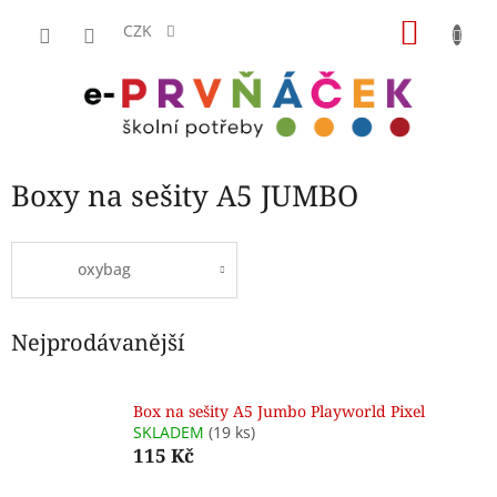
Přejít
NÁKU
na
CZK
obsah
KOŠÍK
Boxy na sešity A5 JUMBO
oxybag
Nejprodávanější
Box na sešity A5 Jumbo Playworld Pixel
SKLADEM
(19 ks)
115 Kč