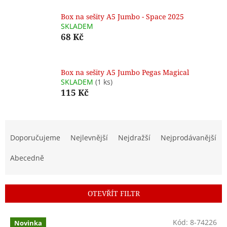
Box na sešity A5 Jumbo - Space 2025
SKLADEM
68 Kč
Box na sešity A5 Jumbo Pegas Magical
SKLADEM
(1 ks)
115 Kč
Ř
a
Doporučujeme
Nejlevnější
Nejdražší
Nejprodávanější
z
e
Abecedně
n
í
p
OTEVŘÍT FILTR
r
o
V
Kód:
8-74226
d
Novinka