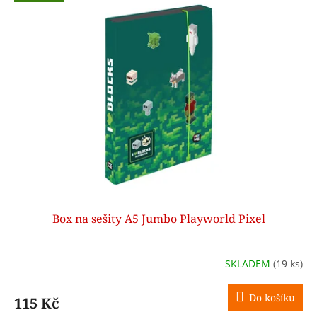
ý
u
p
k
i
t
s
ů
p
r
o
d
u
k
t
ů
Box na sešity A5 Jumbo Playworld Pixel
SKLADEM
(19 ks)
Do košíku
115 Kč