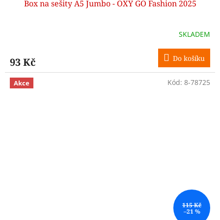
Box na sešity A5 Jumbo - OXY GO Fashion 2025
SKLADEM
Do košíku
93 Kč
Kód:
8-78725
Akce
115 Kč
–21 %