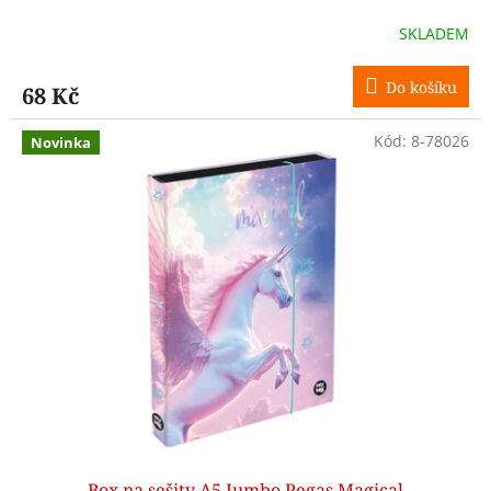
SKLADEM
Do košíku
68 Kč
Kód:
8-78026
Novinka
Box na sešity A5 Jumbo Pegas Magical