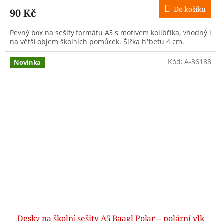
Do košíku
90 Kč
Pevný box na sešity formátu A5 s motivem kolibříka, vhodný i
na větší objem školních pomůcek. Šířka hřbetu 4 cm.
Kód:
A-36188
Novinka
Desky na školní sešity A5 Baagl Polar – polární vlk