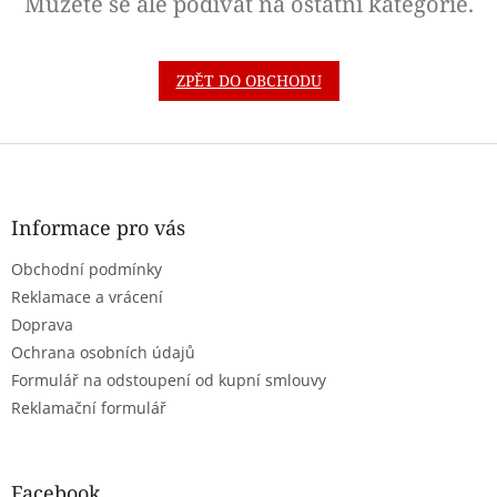
Můžete se ale podívat na ostatní kategorie.
ZPĚT DO OBCHODU
Z
á
p
a
Informace pro vás
t
Obchodní podmínky
í
Reklamace a vrácení
Doprava
Ochrana osobních údajů
Formulář na odstoupení od kupní smlouvy
Reklamační formulář
Facebook