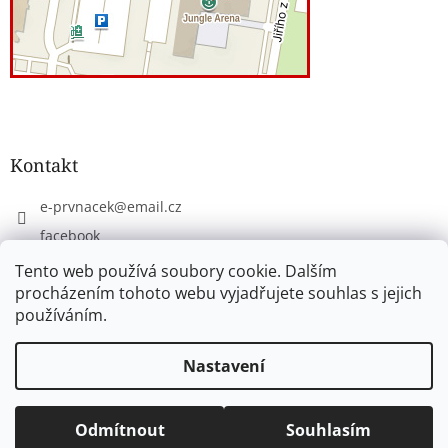
Kontakt
e-prvnacek
@
email.cz
facebook
eprvnacek
Tento web používá soubory cookie. Dalším
procházením tohoto webu vyjadřujete souhlas s jejich
používáním.
Vytvořil Shoptet
Nastavení
Copyright 2026
www.e-prvnacek.cz
. Všechna práva
Odmítnout
Souhlasím
vyhrazena.