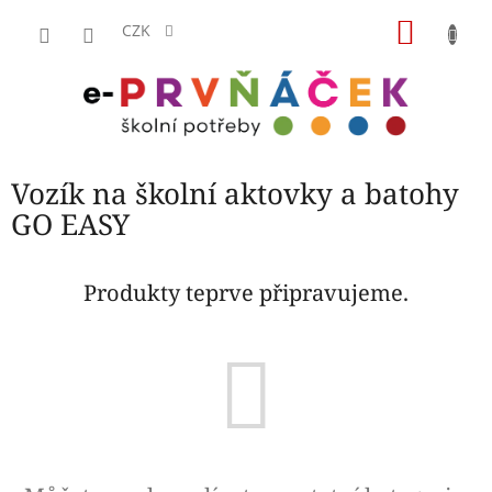
Přejít
NÁKU
na
CZK
obsah
KOŠÍK
Vozík na školní aktovky a batohy
GO EASY
Produkty teprve připravujeme.