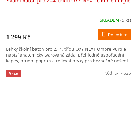
Školní batoh pro 2.–4. třídu OXY NEXT Ombre Purple
SKLADEM
(5 ks)
Do košíku
1 299 Kč
Lehký školní batoh pro 2.–4. třídu OXY NEXT Ombre Purple
nabízí anatomicky tvarovaná záda, přehledné uspořádání
kapes, hrudní popruh a reflexní prvky pro bezpečné nošení.
Kód:
9-14625
Akce