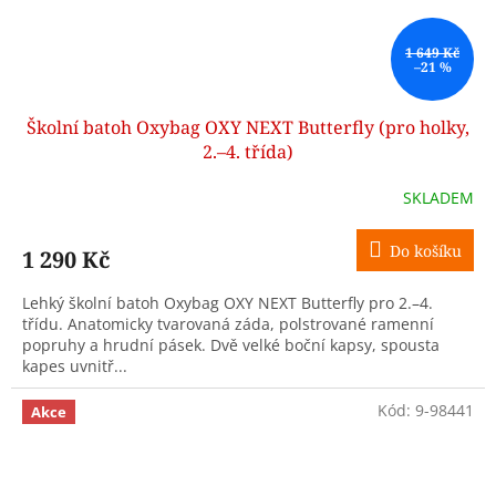
1 649 Kč
–21 %
Školní batoh Oxybag OXY NEXT Butterfly (pro holky,
2.–4. třída)
SKLADEM
Do košíku
1 290 Kč
Lehký školní batoh Oxybag OXY NEXT Butterfly pro 2.–4.
třídu. Anatomicky tvarovaná záda, polstrované ramenní
popruhy a hrudní pásek. Dvě velké boční kapsy, spousta
kapes uvnitř...
Kód:
9-98441
Akce