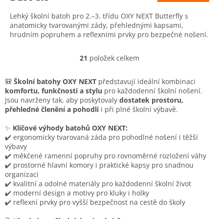
Lehký školní batoh pro 2.–3. třídu OXY NEXT Butterfly s
anatomicky tvarovanými zády, přehlednými kapsami,
hrudním popruhem a reflexními prvky pro bezpečné nošení.
21
položek celkem
O
v
l
🎒
Školní batohy OXY NEXT
představují ideální kombinaci
á
komfortu, funkčnosti a stylu
pro každodenní školní nošení.
d
Jsou navrženy tak, aby poskytovaly
dostatek prostoru,
a
přehledné členění a pohodlí
i při plné školní výbavě.
c
í
✨
Klíčové výhody batohů OXY NEXT:
p
✔️ ergonomicky tvarovaná záda pro pohodlné nošení i těžší
r
výbavy
v
✔️ měkčené ramenní popruhy pro rovnoměrné rozložení váhy
k
✔️ prostorné hlavní komory i praktické kapsy pro snadnou
y
organizaci
v
✔️ kvalitní a odolné materiály pro každodenní školní život
ý
✔️ moderní design a motivy pro kluky i holky
p
✔️ reflexní prvky pro vyšší bezpečnost na cestě do školy
i