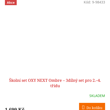
Kód:
9-98433
Akce
Školní set OXY NEXT Ombre – 3dílný set pro 2.–4.
třídu
SKLADEM
Do košíku
1 699 Kč