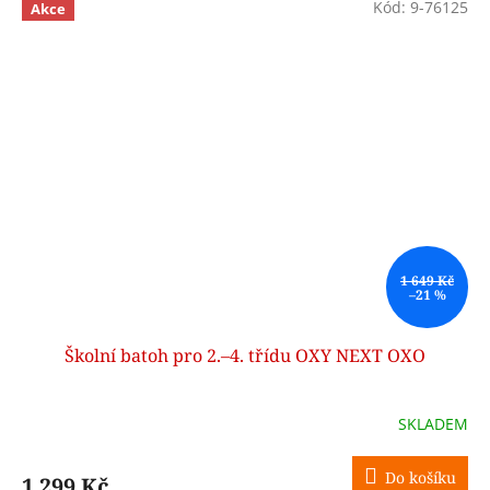
Kód:
9-76125
Akce
1 649 Kč
–21 %
Školní batoh pro 2.–4. třídu OXY NEXT OXO
SKLADEM
Do košíku
1 299 Kč