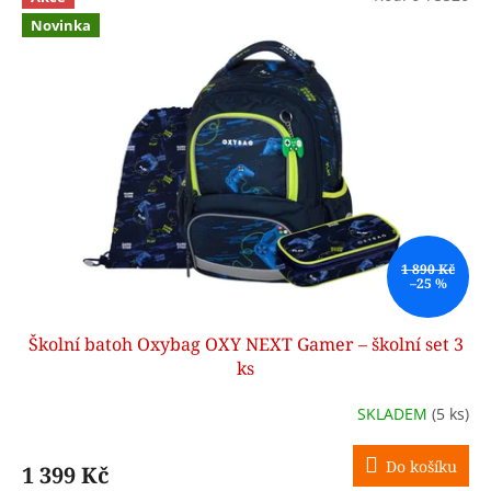
d
ý
u
Novinka
p
k
i
t
s
ů
p
r
o
d
u
k
t
ů
1 890 Kč
–25 %
Školní batoh Oxybag OXY NEXT Gamer – školní set 3
ks
SKLADEM
(5 ks)
Do košíku
1 399 Kč