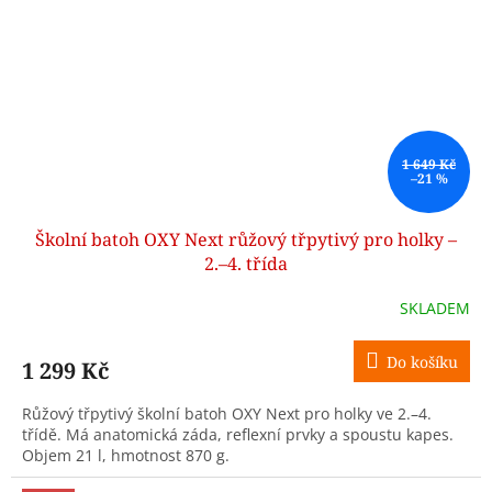
1 649 Kč
–21 %
Školní batoh OXY Next růžový třpytivý pro holky –
2.–4. třída
SKLADEM
Do košíku
1 299 Kč
Růžový třpytivý školní batoh OXY Next pro holky ve 2.–4.
třídě. Má anatomická záda, reflexní prvky a spoustu kapes.
Objem 21 l, hmotnost 870 g.