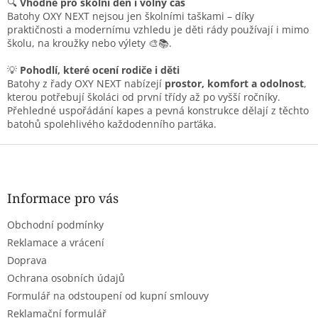
s
🔍
Vhodné pro školní den i volný čas
u
Batohy OXY NEXT nejsou jen školními taškami – díky
praktičnosti a modernímu vzhledu je děti rády používají i mimo
školu, na kroužky nebo výlety 🎨📚.
💡
Pohodlí, které ocení rodiče i děti
Batohy z řady OXY NEXT nabízejí
prostor, komfort a odolnost
,
kterou potřebují školáci od první třídy až po vyšší ročníky.
Přehledné uspořádání kapes a pevná konstrukce dělají z těchto
batohů spolehlivého každodenního parťáka.
Z
á
p
a
Informace pro vás
t
Obchodní podmínky
í
Reklamace a vrácení
Doprava
Ochrana osobních údajů
Formulář na odstoupení od kupní smlouvy
Reklamační formulář