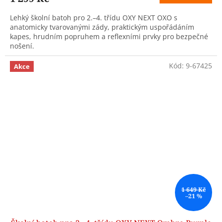
Lehký školní batoh pro 2.–4. třídu OXY NEXT OXO s
anatomicky tvarovanými zády, praktickým uspořádáním
kapes, hrudním popruhem a reflexními prvky pro bezpečné
nošení.
Kód:
9-67425
Akce
1 649 Kč
–21 %