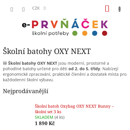
Přejít
NÁKU
na
CZK
obsah
KOŠÍK
Školní batohy OXY NEXT
🎒
Školní batohy OXY NEXT
jsou moderní, prostorné a
pohodlné batohy určené pro děti
od 2. do 5. třídy
. Nabízejí
ergonomické zpracování, praktické členění a dostatek místa pro
každodenní školní výbavu.
Nejprodávanější
Školní batoh Oxybag OXY NEXT Bunny –
školní set 3 ks
SKLADEM
(4 ks)
1 890 Kč