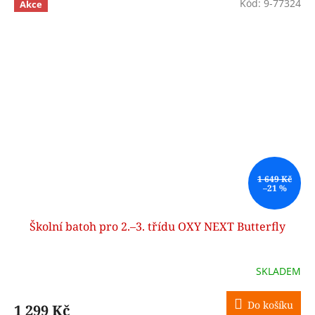
Kód:
9-77324
Akce
1 649 Kč
–21 %
Školní batoh pro 2.–3. třídu OXY NEXT Butterfly
SKLADEM
Do košíku
1 299 Kč