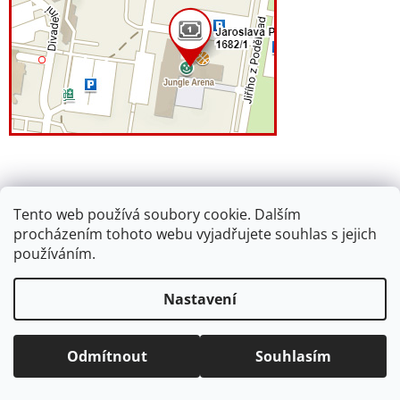
Kontakt
Tento web používá soubory cookie. Dalším
procházením tohoto webu vyjadřujete souhlas s jejich
e-prvnacek
@
email.cz
používáním.
facebook
Nastavení
eprvnacek
Odmítnout
Souhlasím
Vytvořil Shoptet