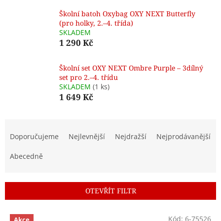
Školní batoh Oxybag OXY NEXT Butterfly
(pro holky, 2.–4. třída)
SKLADEM
1 290 Kč
Školní set OXY NEXT Ombre Purple – 3dílný
set pro 2.–4. třídu
SKLADEM
(1 ks)
1 649 Kč
Ř
a
Doporučujeme
Nejlevnější
Nejdražší
Nejprodávanější
z
e
Abecedně
n
í
p
OTEVŘÍT FILTR
r
o
V
Kód:
6-75526
Akce