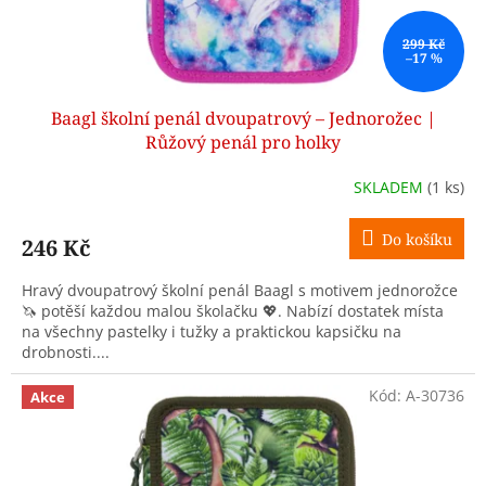
k
t
ů
299 Kč
–17 %
Baagl školní penál dvoupatrový – Jednorožec |
Růžový penál pro holky
SKLADEM
(1 ks)
Do košíku
246 Kč
Hravý dvoupatrový školní penál Baagl s motivem jednorožce
🦄 potěší každou malou školačku 💖. Nabízí dostatek místa
na všechny pastelky i tužky a praktickou kapsičku na
drobnosti....
Kód:
A-30736
Akce