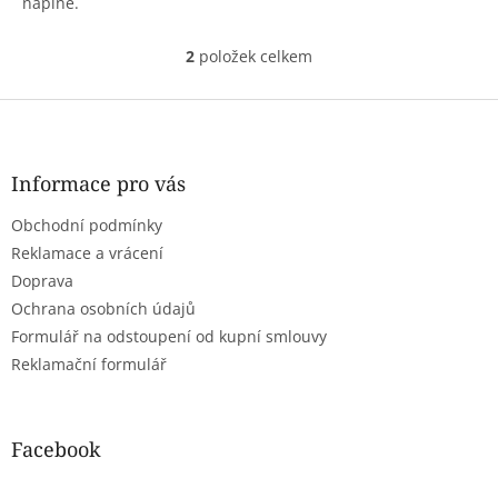
náplně.
2
položek celkem
O
v
l
Z
á
á
d
p
a
a
Informace pro vás
c
t
í
Obchodní podmínky
í
p
r
Reklamace a vrácení
v
Doprava
k
Ochrana osobních údajů
y
Formulář na odstoupení od kupní smlouvy
v
ý
Reklamační formulář
p
i
s
u
Facebook