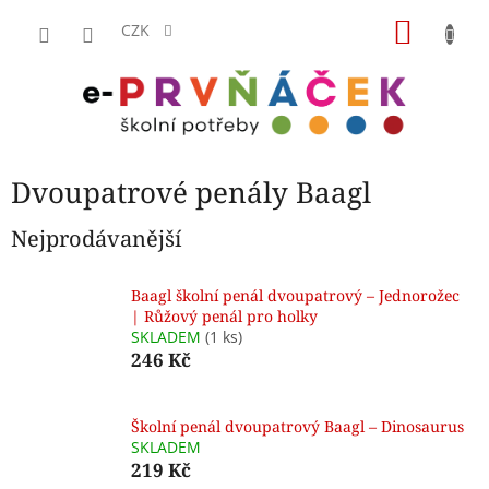
Přejít
NÁKU
na
CZK
obsah
KOŠÍK
Dvoupatrové penály Baagl
Nejprodávanější
Baagl školní penál dvoupatrový – Jednorožec
| Růžový penál pro holky
SKLADEM
(1 ks)
246 Kč
Školní penál dvoupatrový Baagl – Dinosaurus
SKLADEM
219 Kč