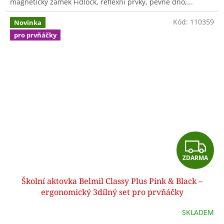
magnetický zámek Fidlock, reflexní prvky, pevné dno,...
Kód:
110359
Novinka
pro prvňáčky
Z
ZDARMA
D
Školní aktovka Belmil Classy Plus Pink & Black –
A
ergonomický 3dílný set pro prvňáčky
R
SKLADEM