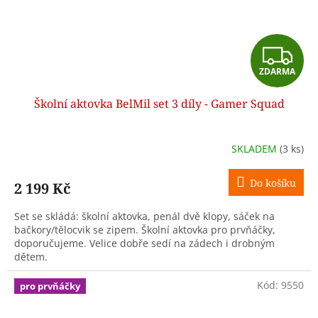
Z
ZDARMA
D
Školní aktovka BelMil set 3 díly - Gamer Squad
A
R
SKLADEM
(3 ks)
M
Do košíku
2 199 Kč
A
Set se skládá: školní aktovka, penál dvě klopy, sáček na
bačkory/tělocvik se zipem. Školní aktovka pro prvňáčky,
doporučujeme. Velice dobře sedí na zádech i drobným
dětem.
Kód:
9550
pro prvňáčky