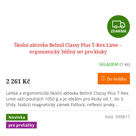
Z
ZDARMA
D
Školní aktovka Belmil Classy Plus T-Rex Lime –
A
ergonomický 3dílný set pro kluky
R
SKLADEM
(1 ks)
M
Do košíku
2 261 Kč
A
Lehká a ergonomická školní aktovka Belmil Classy Plus T-Rex
Lime váží pouhých 1050 g a je ideální pro kluky od 1. do 3.
třídy. Nabízí magnetický zámek Fidlock, reflexní prvky,...
Kód:
999817
Novinka
pro prvňáčky