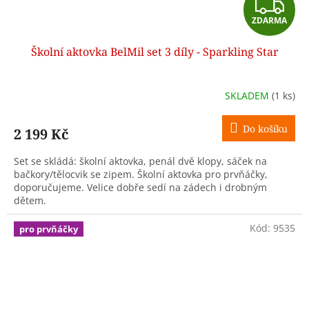
Z
ZDARMA
D
Školní aktovka BelMil set 3 díly - Sparkling Star
A
R
SKLADEM
(1 ks)
M
Do košíku
2 199 Kč
A
Set se skládá: školní aktovka, penál dvě klopy, sáček na
bačkory/tělocvik se zipem. Školní aktovka pro prvňáčky,
doporučujeme. Velice dobře sedí na zádech i drobným
dětem.
Kód:
9535
pro prvňáčky