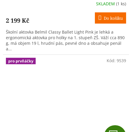
R
SKLADEM
(1 ks)
M
Do košíku
2 199 Kč
A
Školní aktovka Belmil Classy Ballet Light Pink je lehká a
ergonomická aktovka pro holky na 1. stupeň ZŠ. Váží cca 890
g, má objem 19 l, hrudní pás, pevné dno a obsahuje penál
a...
Kód:
9539
pro prvňáčky