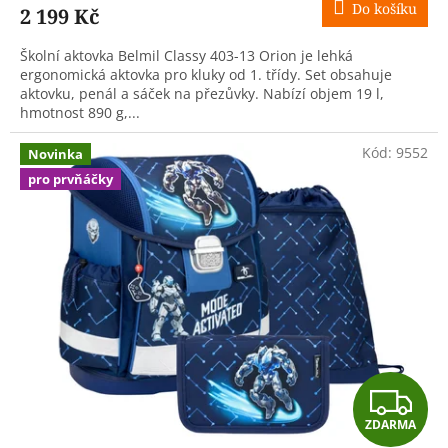
Do košíku
2 199 Kč
A
Školní aktovka Belmil Classy 403-13 Orion je lehká
ergonomická aktovka pro kluky od 1. třídy. Set obsahuje
aktovku, penál a sáček na přezůvky. Nabízí objem 19 l,
hmotnost 890 g,...
Kód:
9552
Novinka
pro prvňáčky
Z
ZDARMA
D