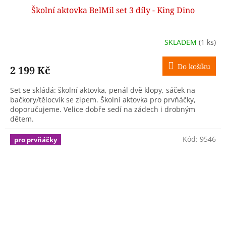
Školní aktovka BelMil set 3 díly - King Dino
A
R
SKLADEM
(1 ks)
M
Do košíku
2 199 Kč
A
Set se skládá: školní aktovka, penál dvě klopy, sáček na
bačkory/tělocvik se zipem. Školní aktovka pro prvňáčky,
doporučujeme. Velice dobře sedí na zádech i drobným
dětem.
Kód:
9546
pro prvňáčky