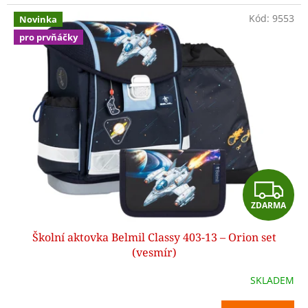
Kód:
9553
Novinka
pro prvňáčky
Z
ZDARMA
D
Školní aktovka Belmil Classy 403-13 – Orion set
A
(vesmír)
R
SKLADEM
M