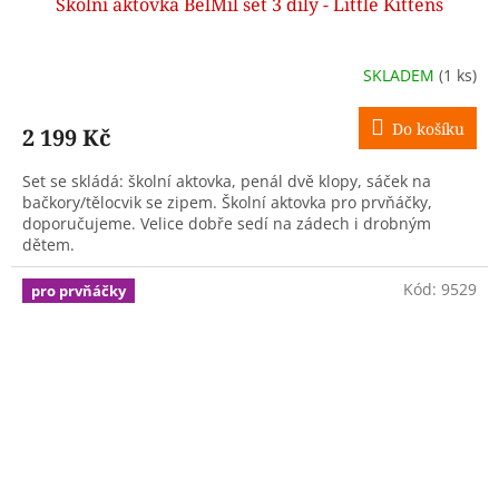
Školní aktovka BelMil set 3 díly - Little Kittens
A
R
SKLADEM
(1 ks)
M
Do košíku
2 199 Kč
A
Set se skládá: školní aktovka, penál dvě klopy, sáček na
bačkory/tělocvik se zipem. Školní aktovka pro prvňáčky,
doporučujeme. Velice dobře sedí na zádech i drobným
dětem.
Kód:
9529
pro prvňáčky