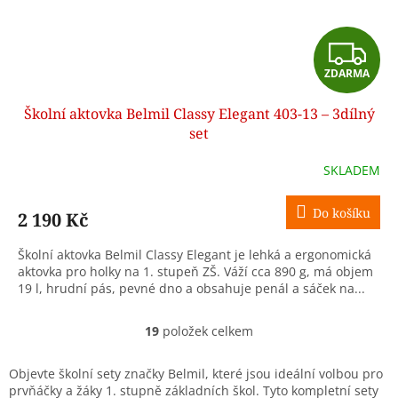
Z
ZDARMA
D
Školní aktovka Belmil Classy Elegant 403-13 – 3dílný
A
set
R
SKLADEM
M
Do košíku
2 190 Kč
A
Školní aktovka Belmil Classy Elegant je lehká a ergonomická
aktovka pro holky na 1. stupeň ZŠ. Váží cca 890 g, má objem
19 l, hrudní pás, pevné dno a obsahuje penál a sáček na...
19
položek celkem
O
v
l
Objevte školní sety značky Belmil, které jsou ideální volbou pro
á
prvňáčky a žáky 1. stupně základních škol. Tyto kompletní sety