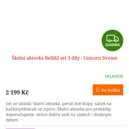
Z
ZDARMA
D
Školní aktovka BelMil set 3 díly - Unicorn Dream
A
R
SKLADEM
M
Do košíku
2 199 Kč
A
Set se skládá: školní aktovka, penál dvě klopy, sáček na
bačkory/tělocvik se zipem. Školní aktovka pro prvňáčky,
doporučujeme. Velice dobře sedí na zádech i drobným
dětem.