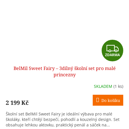
Z
ZDARMA
D
BelMil Sweet Fairy – 3dílný školní set pro malé
A
princezny
R
SKLADEM
(1 ks)
M
Do košíku
2 199 Kč
A
Školní set BelMil Sweet Fairy je ideální výbava pro malé
školáky, kteří chtějí bezpečí, pohodlí a kouzelný design. Set
obsahuje lehkou aktovku, praktický penál a sáček na...