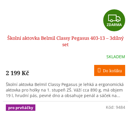
Z
ZDARMA
D
Školní aktovka Belmil Classy Pegasus 403-13 – 3dílný
A
set
R
SKLADEM
M
Do košíku
2 199 Kč
A
Školní aktovka Belmil Classy Pegasus je lehká a ergonomická
aktovka pro holky na 1. stupeň ZŠ. Váží cca 890 g, má objem
19 l, hrudní pás, pevné dno a obsahuje penál a sáček na...
Kód:
9484
pro prvňáčky