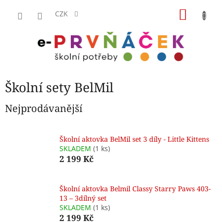
Přejít
NÁKU
na
CZK
obsah
KOŠÍK
Školní sety BelMil
Nejprodávanější
Školní aktovka BelMil set 3 díly - Little Kittens
SKLADEM
(1 ks)
2 199 Kč
Školní aktovka Belmil Classy Starry Paws 403-
13 – 3dílný set
SKLADEM
(1 ks)
2 199 Kč