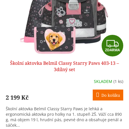
p
r
o
d
u
k
t
Z
ů
ZDARMA
D
Školní aktovka Belmil Classy Starry Paws 403-13 –
A
3dílný set
R
SKLADEM
(1 ks)
M
Do košíku
2 199 Kč
A
Školní aktovka Belmil Classy Starry Paws je lehká a
ergonomická aktovka pro holky na 1. stupeň ZŠ. Váží cca 890
g, má objem 19 l, hrudní pás, pevné dno a obsahuje penál a
sáček...