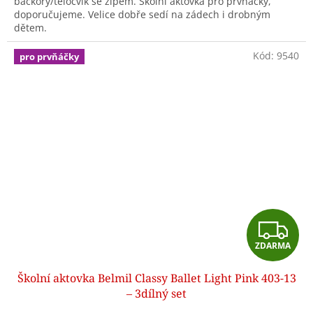
bačkory/tělocvik se zipem. Školní aktovka pro prvňáčky,
doporučujeme. Velice dobře sedí na zádech i drobným
dětem.
Kód:
9540
pro prvňáčky
Z
ZDARMA
D
Školní aktovka Belmil Classy Ballet Light Pink 403-13
A
– 3dílný set