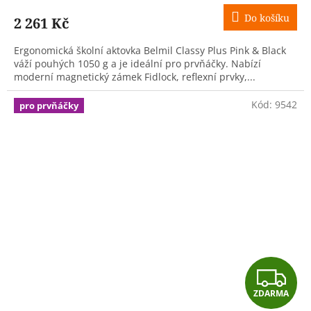
M
Do košíku
2 261 Kč
A
Ergonomická školní aktovka Belmil Classy Plus Pink & Black
váží pouhých 1050 g a je ideální pro prvňáčky. Nabízí
moderní magnetický zámek Fidlock, reflexní prvky,...
Kód:
9542
pro prvňáčky
Z
ZDARMA
D