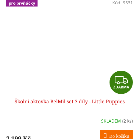
Kód:
9531
pro prvňáčky
Z
ZDARMA
D
Školní aktovka BelMil set 3 díly - Little Puppies
A
R
SKLADEM
(2 ks)
M
Do košíku
2 199 Kč