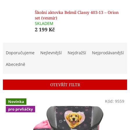
Školní aktovka Belmil Classy 403-13 – Orion
set (vesmír)
SKLADEM
2 199 Kč
Ř
a
Doporučujeme
Nejlevnější
Nejdražší
Nejprodávanější
z
e
Abecedně
n
í
p
OTEVŘÍT FILTR
r
o
V
Kód:
9559
d
Novinka
ý
u
pro prvňáčky
p
k
i
t
s
ů