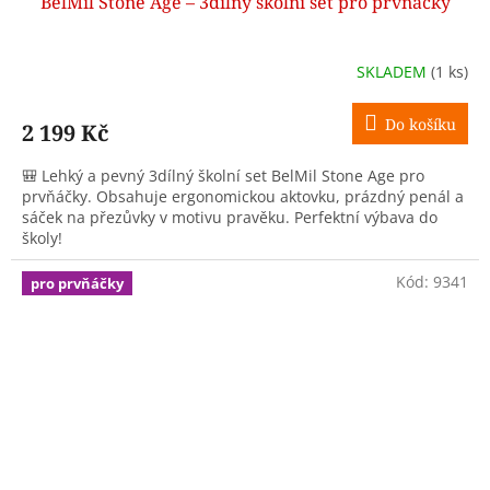
BelMil Stone Age – 3dílný školní set pro prvňáčky
A
R
SKLADEM
(1 ks)
M
Do košíku
2 199 Kč
A
🎒 Lehký a pevný 3dílný školní set BelMil Stone Age pro
prvňáčky. Obsahuje ergonomickou aktovku, prázdný penál a
sáček na přezůvky v motivu pravěku. Perfektní výbava do
školy!
Kód:
9341
pro prvňáčky