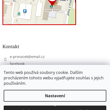
Kontakt
e-prvnacek
@
email.cz
facebook
eprvnacek
Tento web používá soubory cookie. Dalším
procházením tohoto webu vyjadřujete souhlas s jejich
používáním.
Vytvořil Shoptet
Nastavení
Copyright 2026
www.e-prvnacek.cz
. Všechna práva