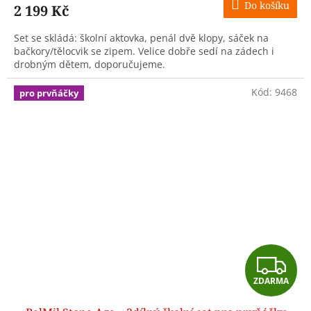
Do košíku
2 199 Kč
A
Set se skládá: školní aktovka, penál dvě klopy, sáček na
bačkory/tělocvik se zipem. Velice dobře sedí na zádech i
drobným dětem, doporučujeme.
Kód:
9468
pro prvňáčky
Z
ZDARMA
D