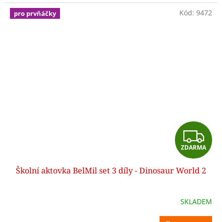
Kód:
9472
pro prvňáčky
Z
ZDARMA
D
Školní aktovka BelMil set 3 díly - Dinosaur World 2
A
R
SKLADEM
M