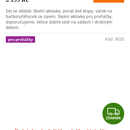
A
Set se skládá: školní aktovka, penál dvě klopy, sáček na
bačkory/tělocvik se zipem. Školní aktovka pro prvňáčky,
doporučujeme. Velice dobře sedí na zádech i drobným
dětem.
Kód:
9530
pro prvňáčky
Z
ZDARMA
D