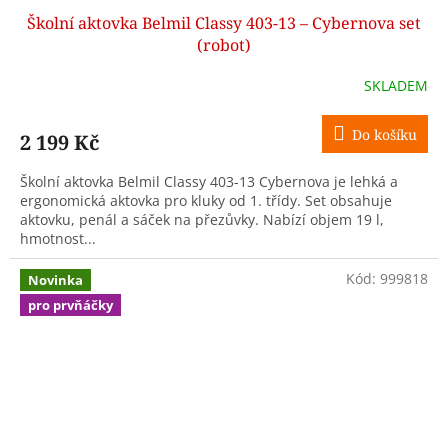
Školní aktovka Belmil Classy 403-13 – Cybernova set
A
(robot)
R
SKLADEM
M
Do košíku
2 199 Kč
A
Školní aktovka Belmil Classy 403-13 Cybernova je lehká a
ergonomická aktovka pro kluky od 1. třídy. Set obsahuje
aktovku, penál a sáček na přezůvky. Nabízí objem 19 l,
hmotnost...
Kód:
999818
Novinka
pro prvňáčky