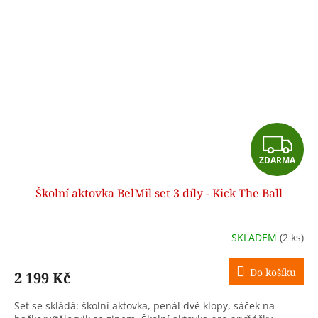
Z
ZDARMA
D
Školní aktovka BelMil set 3 díly - Kick The Ball
A
R
SKLADEM
(2 ks)
M
Do košíku
2 199 Kč
A
Set se skládá: školní aktovka, penál dvě klopy, sáček na