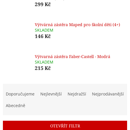
299 Kč
Výtvárná zástěra Maped pro školní děti (4+)
SKLADEM
146 Kč
Výtvarná zástěra Faber-Castell - Modrá
SKLADEM
215 Kč
Ř
a
Doporučujeme
Nejlevnější
Nejdražší
Nejprodávanější
z
e
Abecedně
n
í
p
OTEVŘÍT FILTR