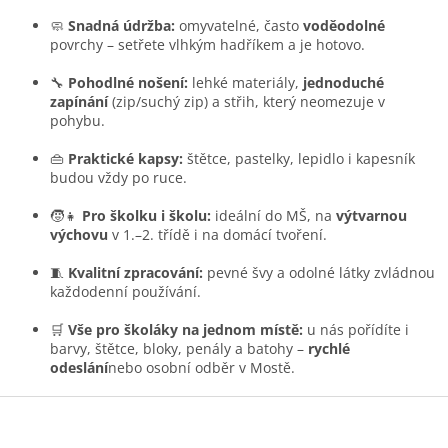
d
a
🧼
Snadná údržba:
omyvatelné, často
voděodolné
c
povrchy – setřete vlhkým hadříkem a je hotovo.
í
p
🔧
Pohodlné nošení:
lehké materiály,
jednoduché
r
zapínání
(zip/suchý zip) a střih, který neomezuje v
v
pohybu.
k
y
👜
Praktické kapsy:
štětce, pastelky, lepidlo i kapesník
v
budou vždy po ruce.
ý
p
🧒👧
Pro školku i školu:
ideální do MŠ, na
výtvarnou
i
výchovu
v 1.–2. třídě i na domácí tvoření.
s
u
🧵
Kvalitní zpracování:
pevné švy a odolné látky zvládnou
každodenní používání.
🛒
Vše pro školáky na jednom místě:
u nás pořídíte i
barvy, štětce, bloky, penály a batohy –
rychlé
odeslání
nebo osobní odběr v Mostě.
Z
á