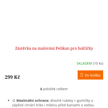
Zástěrka na malování Pelikan pro holčičky
SKLADEM
(10 ks)
Do košíku
299 Kč
6
položek celkem
O
v
l
🎨
Maximální ochrana:
dlouhé rukávy + gumičky u
á
zápěstí chrání triko i mikinu před barvami a vodou.