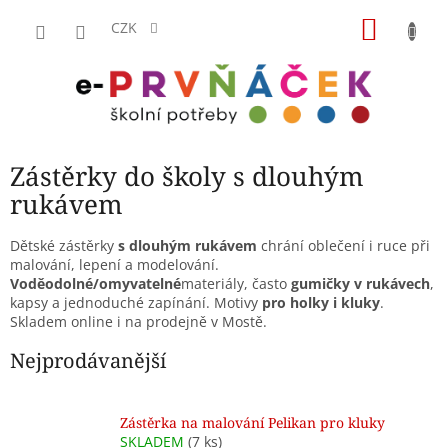
Přejít
NÁKU
na
CZK
obsah
KOŠÍK
Zástěrky do školy s dlouhým
rukávem
Dětské zástěrky
s dlouhým rukávem
chrání oblečení i ruce při
malování, lepení a modelování.
Voděodolné/omyvatelné
materiály, často
gumičky v rukávech
,
kapsy a jednoduché zapínání. Motivy
pro holky i kluky
.
Skladem online i na prodejně v Mostě.
Nejprodávanější
Zástěrka na malování Pelikan pro kluky
SKLADEM
(7 ks)