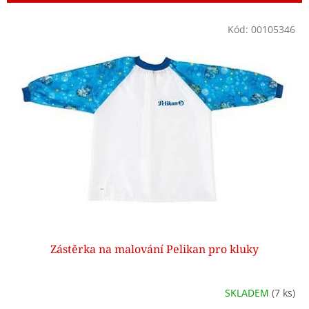
r
o
V
Kód:
00105346
d
ý
u
p
k
i
t
s
ů
p
r
o
d
u
k
t
ů
Zástěrka na malování Pelikan pro kluky
SKLADEM
(7 ks)