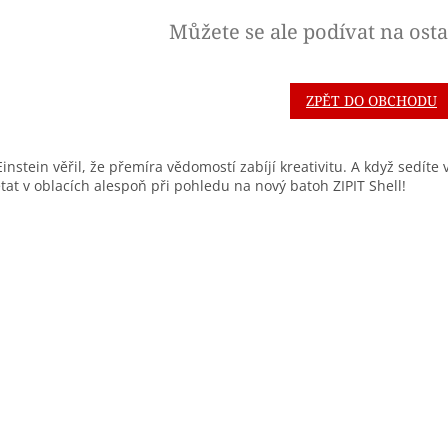
Můžete se ale podívat na osta
ZPĚT DO OBCHODU
Einstein věřil, že přemíra vědomostí zabíjí kreativitu. A když sedíte 
état v oblacích alespoň při pohledu na nový batoh ZIPIT Shell!