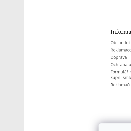
Z
á
p
a
t
Informa
í
Obchodní
Reklamace
Doprava
Ochrana o
Formulář 
kupní sml
Reklamačn