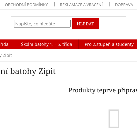
OBCHODNÍ PODMÍNKY
REKLAMACE A VRÁCENÍ
DOPRAVA
HLEDAT
třída
Školní batohy 1. - 5. třída
Pro 2.stupeň a studenty
 Zipit
ní batohy Zipit
Produkty teprve připr