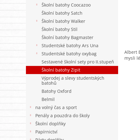
n
Školní batohy Coocazoo
e
Školní batohy Satch
l
Školní batohy Walker
Školní batohy Stil
Školní batohy Bagmaster
Studentské batohy Ars Una
Albert 
Studentské batohy oxybag
mysli l
Sestavené školní sety pro II.stupeň
Školní batohy Zipit
Výprodej a slevy studentských
batohů
Batohy Oxford
Belmil
na volný čas a sport
Penály a pouzdra do školy
Školní doplňky
Papírnictví
Párty doplňky