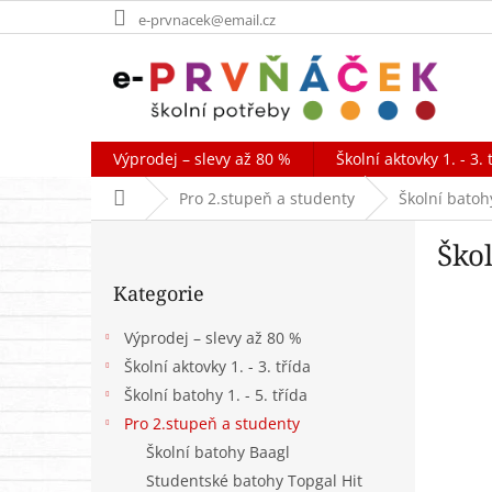
Přejít
e-prvnacek@email.cz
na
obsah
Výprodej – slevy až 80 %
Školní aktovky 1. - 3. 
Domů
Pro 2.stupeň a studenty
Školní batohy
P
Škol
o
Přeskočit
s
Kategorie
kategorie
t
r
Výprodej – slevy až 80 %
a
Školní aktovky 1. - 3. třída
n
Školní batohy 1. - 5. třída
n
í
Pro 2.stupeň a studenty
p
Školní batohy Baagl
a
Studentské batohy Topgal Hit