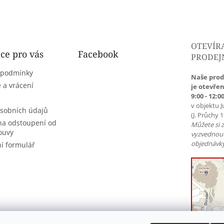
OTEVÍR
ce pro vás
Facebook
PRODEJ
 podmínky
Naše prod
 a vrácení
je otevřen
9:00 - 12:00
v objektu J
sobních údajů
(J. Průchy 
na odstoupení od
Můžete si 
ouvy
vyzvednou
objednávky
í formulář