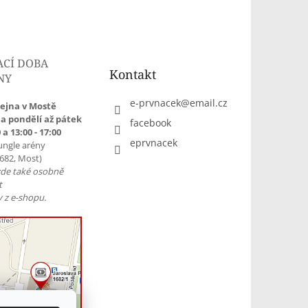
ACÍ DOBA
Kontakt
NY
e-prvnacek
@
email.cz
ejna v Mostě
a pondělí až pátek
facebook
 a 13:00 - 17:00
eprvnacek
ungle arény
1682, Most)
zde také osobně
t
 z e-shopu.