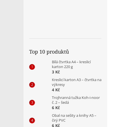
Top 10 produktů
Bílá čtvrtka A4 – kreslicí
karton 220 g
3 Kč
Kreslicí karton A3 – čtvrtka na
výkresy
4 Kč
Trojhranná tužka Koh-i-noor
č. 2 – šedá
6 Kč
Obal na sešity a knihy A5 –
čirý PVC
6 Kč