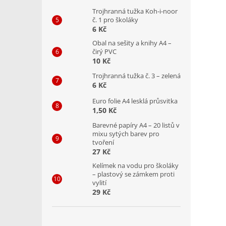
Trojhranná tužka Koh-i-noor
č. 1 pro školáky
6 Kč
Obal na sešity a knihy A4 –
čirý PVC
10 Kč
Trojhranná tužka č. 3 – zelená
6 Kč
Euro folie A4 lesklá průsvitka
1,50 Kč
Barevné papíry A4 – 20 listů v
mixu sytých barev pro
tvoření
27 Kč
Kelímek na vodu pro školáky
– plastový se zámkem proti
vylití
29 Kč