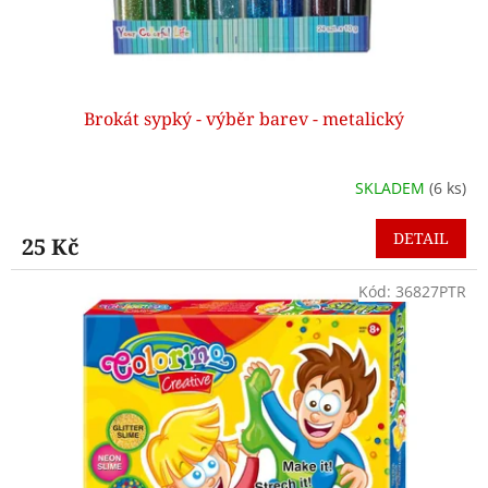
k
t
ů
Brokát sypký - výběr barev - metalický
SKLADEM
(6 ks)
DETAIL
25 Kč
Kód:
36827PTR