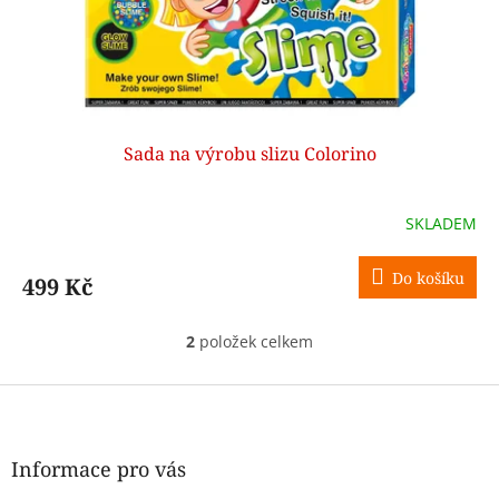
Sada na výrobu slizu Colorino
SKLADEM
Do košíku
499 Kč
2
položek celkem
O
v
l
Z
á
á
d
p
a
a
Informace pro vás
c
t
í