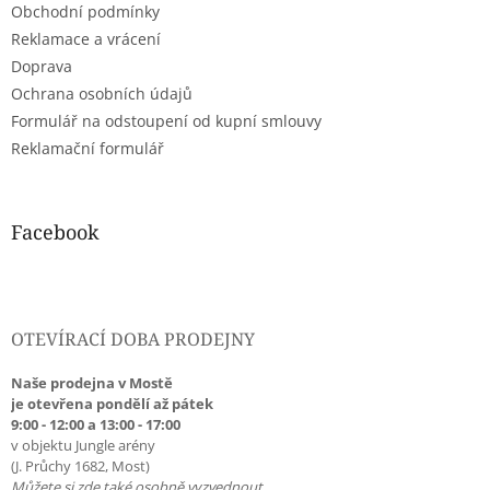
Obchodní podmínky
í
p
r
Reklamace a vrácení
v
Doprava
k
Ochrana osobních údajů
y
Formulář na odstoupení od kupní smlouvy
v
ý
Reklamační formulář
p
i
s
u
Facebook
OTEVÍRACÍ DOBA PRODEJNY
Naše prodejna v Mostě
je otevřena pondělí až pátek
9:00 - 12:00 a 13:00 - 17:00
v objektu Jungle arény
(J. Průchy 1682, Most)
Můžete si zde také osobně vyzvednout