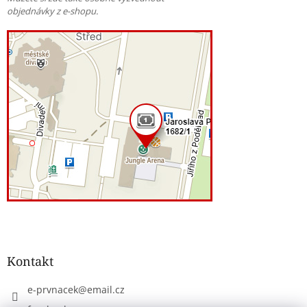
objednávky z e-shopu.
Kontakt
e-prvnacek
@
email.cz