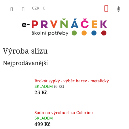
Přejít
NÁKU
na
CZK
obsah
KOŠÍK
Výroba slizu
Nejprodávanější
Brokát sypký - výběr barev - metalický
SKLADEM
(6 ks)
25 Kč
Sada na výrobu slizu Colorino
SKLADEM
499 Kč