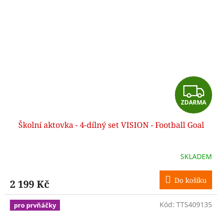
Z
ZDARMA
D
Školní aktovka - 4-dílný set VISION - Football Goal
A
R
SKLADEM
M
Do košíku
2 199 Kč
A
Kód:
TTS409135
pro prvňáčky