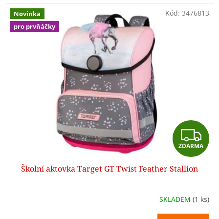
Kód:
3476813
Novinka
pro prvňáčky
Z
ZDARMA
D
Školní aktovka Target GT Twist Feather Stallion
A
R
SKLADEM
(1 ks)
M