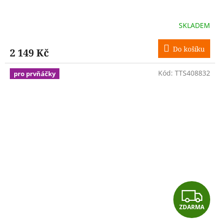
A
R
SKLADEM
M
Do košíku
2 149 Kč
A
Kód:
TTS408832
pro prvňáčky
Z
ZDARMA
D