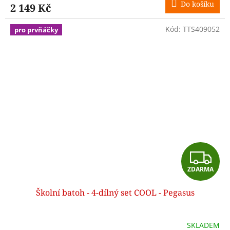
Do košíku
2 149 Kč
A
Kód:
TTS409052
pro prvňáčky
Z
ZDARMA
D
Školní batoh - 4-dílný set COOL - Pegasus
A
R
SKLADEM