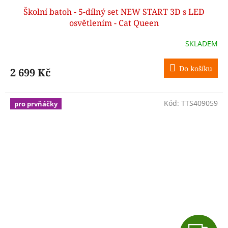
Školní batoh - 5-dílný set NEW START 3D s LED
A
osvětlením - Cat Queen
R
SKLADEM
M
Do košíku
2 699 Kč
A
Kód:
TTS409059
pro prvňáčky