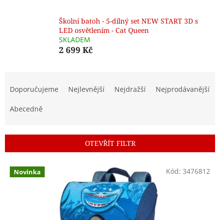
Školní batoh - 5-dílný set NEW START 3D s
LED osvětlením - Cat Queen
SKLADEM
2 699 Kč
Ř
a
Doporučujeme
Nejlevnější
Nejdražší
Nejprodávanější
z
e
Abecedně
n
í
p
OTEVŘÍT FILTR
r
o
V
Kód:
3476812
d
Novinka
ý
u
p
k
i
t
s
ů