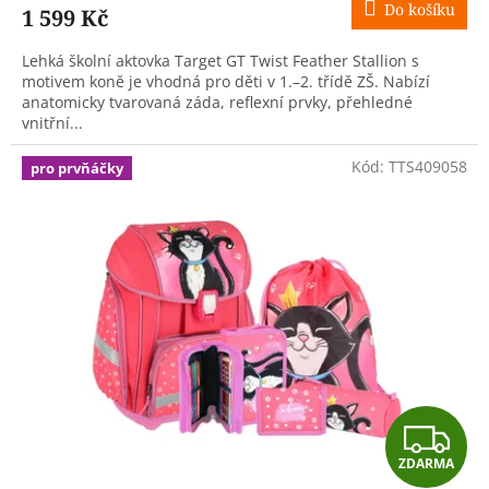
Do košíku
1 599 Kč
A
Lehká školní aktovka Target GT Twist Feather Stallion s
motivem koně je vhodná pro děti v 1.–2. třídě ZŠ. Nabízí
anatomicky tvarovaná záda, reflexní prvky, přehledné
vnitřní...
Kód:
TTS409058
pro prvňáčky
Z
ZDARMA
D