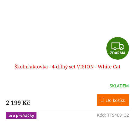
Z
ZDARMA
D
Školní aktovka - 4-dílný set VISION - White Cat
A
R
SKLADEM
M
Do košíku
2 199 Kč
A
Kód:
TTS409132
pro prvňáčky