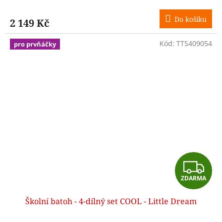
M
Do košíku
2 149 Kč
A
Kód:
TTS409054
pro prvňáčky
Z
ZDARMA
D
Školní batoh - 4-dílný set COOL - Little Dream
A