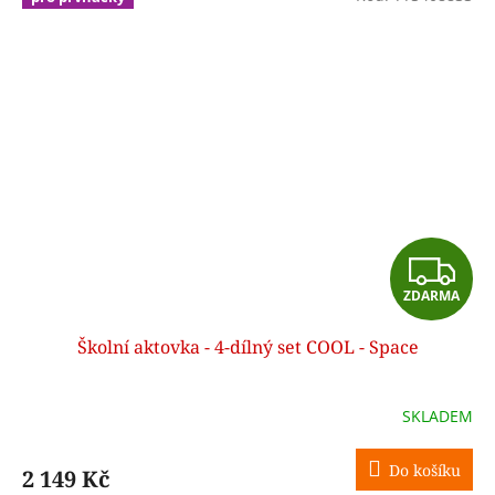
Z
ZDARMA
D
Školní aktovka - 4-dílný set COOL - Space
A
R
SKLADEM
M
Do košíku
2 149 Kč