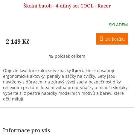
Školní batoh - 4-dílný set COOL - Racer
A
R
SKLADEM
M
Do košíku
2 149 Kč
A
15
položek celkem
O
v
l
Objevte kvalitní školní sety značky
Spirit
, které obsahují
á
ergonomické aktovky, penály a sáčky na cvičky. Sety jsou
d
navrženy s důrazem na zdravý vývoj zad a bezpečnost díky
a
reflexním prvkům. Ideální volba pro prvňáčky a mladší školáky.
c
Vyberte si z pestré nabídky moderních motivů a barev, které
í
děti milují.
p
r
Z
v
á
k
p
y
a
Informace pro vás
v