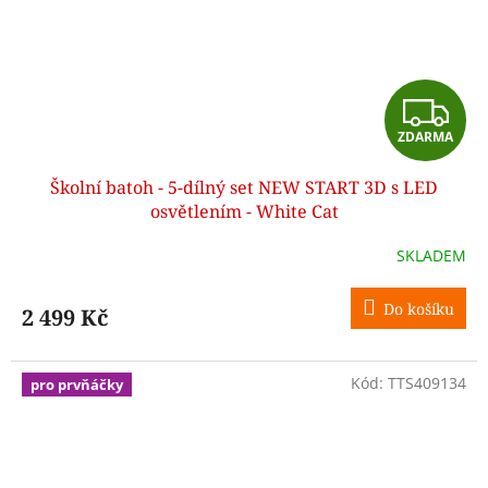
Z
ZDARMA
D
Školní batoh - 5-dílný set NEW START 3D s LED
A
osvětlením - White Cat
R
SKLADEM
M
Do košíku
2 499 Kč
A
Kód:
TTS409134
pro prvňáčky