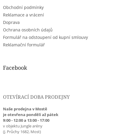
t
ý
Obchodní podmínky
í
p
i
Reklamace a vrácení
s
Doprava
u
Ochrana osobních údajů
Formulář na odstoupení od kupní smlouvy
Reklamační formulář
Facebook
OTEVÍRACÍ DOBA PRODEJNY
Naše prodejna v Mostě
je otevřena pondělí až pátek
9:00 - 12:00 a 13:00 - 17:00
v objektu Jungle arény
(J. Průchy 1682, Most)