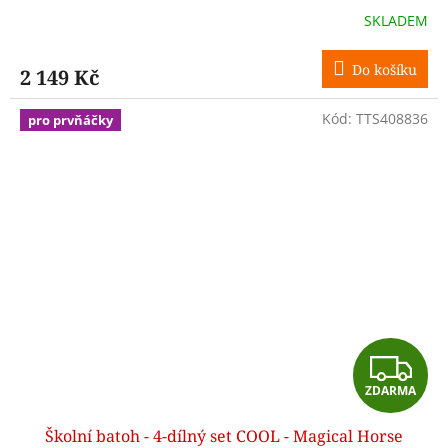
R
SKLADEM
M
Do košíku
2 149 Kč
A
Kód:
TTS408836
pro prvňáčky
Z
ZDARMA
D
Školní batoh - 4-dílný set COOL - Magical Horse