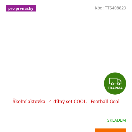
A
Kód:
TTS408829
pro prvňáčky
Z
ZDARMA
D
Školní aktovka - 4-dílný set COOL - Football Goal
A
R
SKLADEM
M