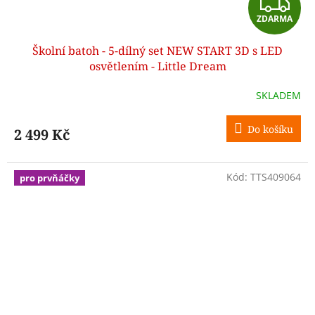
Z
ZDARMA
D
Školní batoh - 5-dílný set NEW START 3D s LED
A
osvětlením - Little Dream
R
SKLADEM
M
Do košíku
2 499 Kč
A
Kód:
TTS409064
pro prvňáčky