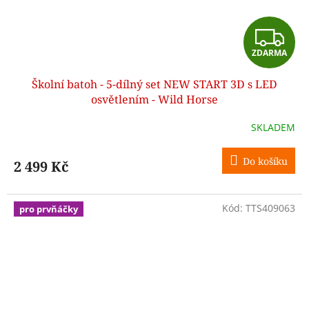
Z
ZDARMA
D
Školní batoh - 5-dílný set NEW START 3D s LED
A
osvětlením - Wild Horse
R
SKLADEM
M
Do košíku
2 499 Kč
A
Kód:
TTS409063
pro prvňáčky