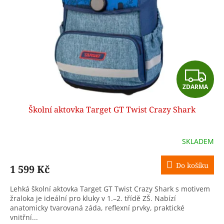
p
r
o
d
u
k
t
Z
ů
ZDARMA
D
Školní aktovka Target GT Twist Crazy Shark
A
R
SKLADEM
M
Do košíku
1 599 Kč
A
Lehká školní aktovka Target GT Twist Crazy Shark s motivem
žraloka je ideální pro kluky v 1.–2. třídě ZŠ. Nabízí
anatomicky tvarovaná záda, reflexní prvky, praktické
vnitřní...