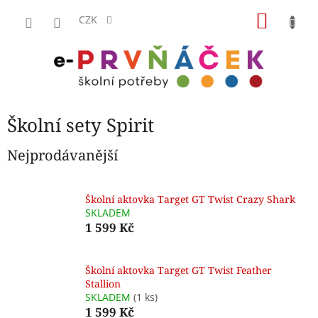
Přejít
NÁKU
na
CZK
obsah
KOŠÍK
Školní sety Spirit
Nejprodávanější
Školní aktovka Target GT Twist Crazy Shark
SKLADEM
1 599 Kč
Školní aktovka Target GT Twist Feather
Stallion
SKLADEM
(1 ks)
1 599 Kč