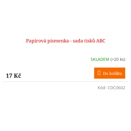
Papírová písmenka - sada tisků ABC
SKLADEM
(>20 ks)
Do košíku
17 Kč
Kód:
CDC0602