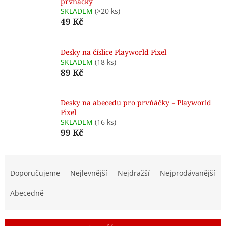
prvňáčky
SKLADEM
(>20 ks)
49 Kč
Desky na číslice Playworld Pixel
SKLADEM
(18 ks)
89 Kč
Desky na abecedu pro prvňáčky – Playworld
Pixel
SKLADEM
(16 ks)
99 Kč
Ř
a
Doporučujeme
Nejlevnější
Nejdražší
Nejprodávanější
z
e
Abecedně
n
í