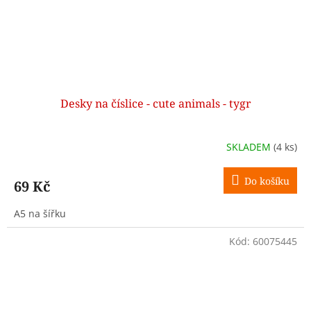
Desky na číslice - cute animals - tygr
SKLADEM
(4 ks)
Do košíku
69 Kč
A5 na šířku
Kód:
60075445