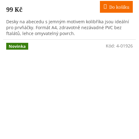
Do košíku
99 Kč
Desky na abecedu s jemným motivem kolibříka jsou ideální
pro prvňáčky. Formát A4, zdravotně nezávadné PVC bez
ftalátů, lehce omyvatelný povrch.
Kód:
4-01926
Novinka