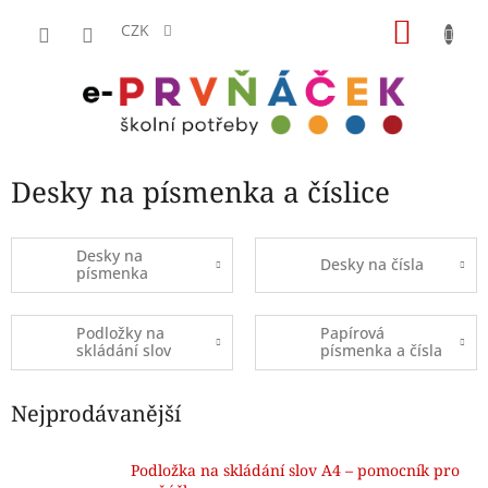
Přejít
NÁKU
na
CZK
obsah
KOŠÍK
Desky na písmenka a číslice
Desky na
Desky na čísla
písmenka
Podložky na
Papírová
skládání slov
písmenka a čísla
Nejprodávanější
Podložka na skládání slov A4 – pomocník pro