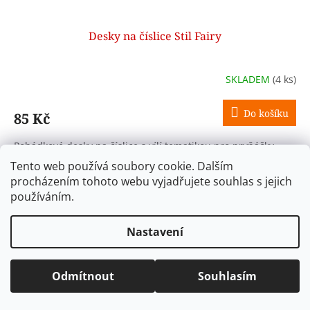
Desky na číslice Stil Fairy
SKLADEM
(4 ks)
Do košíku
85 Kč
Pohádkové desky na číslice s vílí tematikou pro prvňáčky.
Zdravotně nezávadné PVC bez ftalátů, snadno omyvatelné.
Tento web používá soubory cookie. Dalším
Rozměr 25 × 18 cm.
procházením tohoto webu vyjadřujete souhlas s jejich
používáním.
Kód:
4-00824
Nastavení
Odmítnout
Souhlasím