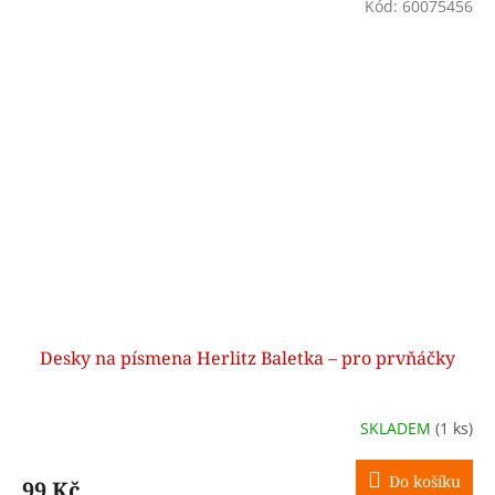
Kód:
60075456
Desky na písmena Herlitz Baletka – pro prvňáčky
SKLADEM
(1 ks)
Do košíku
99 Kč