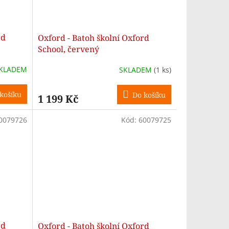
rd
Oxford - Batoh školní Oxford
School, červený
KLADEM
SKLADEM
(1 ks)
košíku
Do košíku
1 199 Kč
0079726
Kód:
60079725
rd
Oxford - Batoh školní Oxford