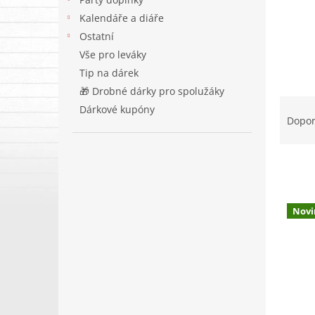
Kalendáře a diáře
Ostatní
Vše pro leváky
Tip na dárek
🎁 Drobné dárky pro spolužáky
Ř
Dárkové kupóny
a
Dopo
z
e
n
í
p
V
r
Novi
ý
o
p
d
i
u
s
k
p
t
r
ů
o