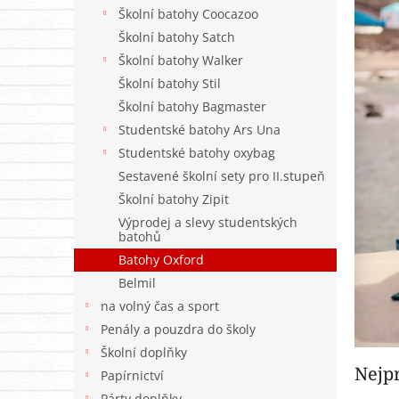
n
Školní batohy Coocazoo
e
Školní batohy Satch
l
Školní batohy Walker
Školní batohy Stil
Školní batohy Bagmaster
Studentské batohy Ars Una
Studentské batohy oxybag
Sestavené školní sety pro II.stupeň
Školní batohy Zipit
Výprodej a slevy studentských
batohů
Batohy Oxford
Belmil
na volný čas a sport
Penály a pouzdra do školy
Školní doplňky
Nejp
Papírnictví
Párty doplňky