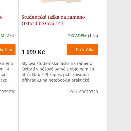
no
Studentská taška na rameno
Oxford béžová 14 l
EM
(2 ks)
SKLADEM
(1 ks)
košíku
Do košíku
1 699 Kč
rameno
Stylová studentská taška na rameno
em 14
Oxford v béžové barvě s objemem 14
anou
litrů. Nabízí 9 kapes, polstrovanou
ické
přihrádku na notebook a praktické
 do...
doplňky pro každodenní nošení do...
0079730
Kód:
60079729