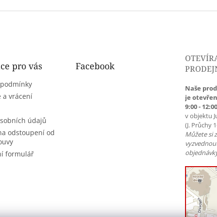
O
v
l
á
d
a
c
OTEVÍR
í
ce pro vás
Facebook
PRODEJ
p
r
 podmínky
Naše prod
v
 a vrácení
je otevřen
k
9:00 - 12:00
y
v objektu J
v
sobních údajů
(J. Průchy 
ý
na odstoupení od
Můžete si 
p
ouvy
vyzvednou
i
objednávky
í formulář
s
u