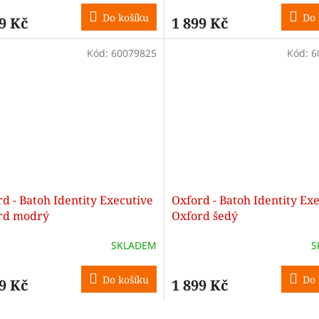
Do košíku
Do 
9 Kč
1 899 Kč
Kód:
60079825
Kód:
6
d - Batoh Identity Executive
Oxford - Batoh Identity Ex
rd modrý
Oxford šedý
SKLADEM
S
Do košíku
Do 
9 Kč
1 899 Kč