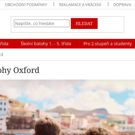
OBCHODNÍ PODMÍNKY
REKLAMACE A VRÁCENÍ
DOPRAVA
HLEDAT
třída
Školní batohy 1. - 5. třída
Pro 2.stupeň a studenty
rd
ohy Oxford