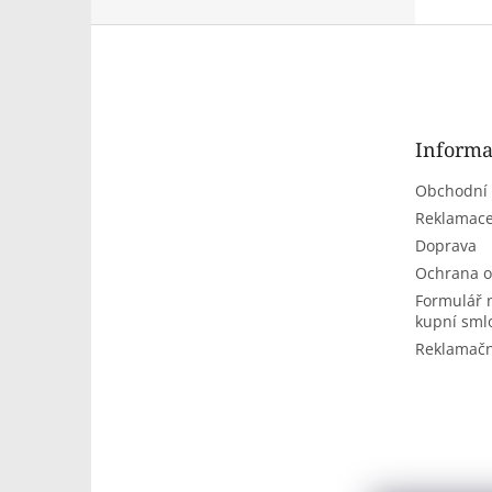
Z
á
p
a
t
Informa
í
Obchodní
Reklamace
Doprava
Ochrana o
Formulář 
kupní sml
Reklamačn