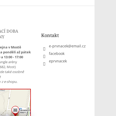
ACÍ DOBA
Kontakt
NY
e-prvnacek
@
email.cz
ejna v Mostě
a pondělí až pátek
facebook
 a 13:00 - 17:00
eprvnacek
ungle arény
1682, Most)
zde také osobně
t
 z e-shopu.