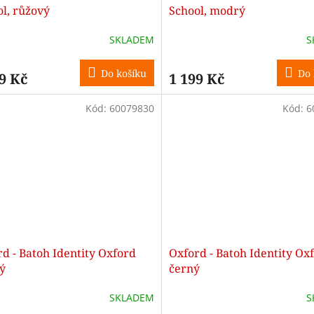
l, růžový
School, modrý
SKLADEM
S
Do košíku
Do 
9 Kč
1 199 Kč
Kód:
60079830
Kód:
6
d - Batoh Identity Oxford
Oxford - Batoh Identity Ox
ý
černý
SKLADEM
S