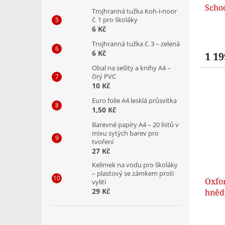
Schoo
Trojhranná tužka Koh-i-noor
č. 1 pro školáky
6 Kč
Trojhranná tužka č. 3 – zelená
6 Kč
1 19
Obal na sešity a knihy A4 –
čirý PVC
10 Kč
Euro folie A4 lesklá průsvitka
1,50 Kč
Barevné papíry A4 – 20 listů v
mixu sytých barev pro
tvoření
27 Kč
Kelímek na vodu pro školáky
– plastový se zámkem proti
Oxfor
vylití
29 Kč
hněd