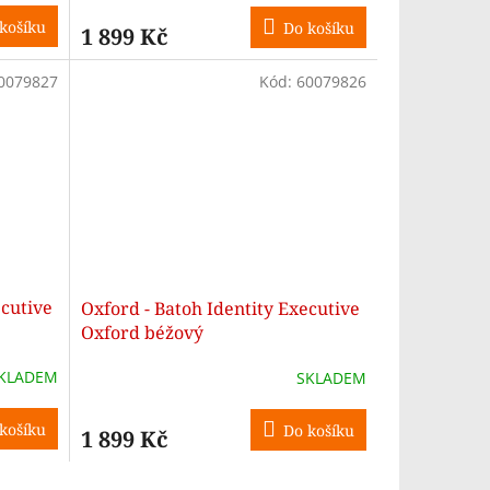
košíku
Do košíku
1 899 Kč
0079827
Kód:
60079826
ecutive
Oxford - Batoh Identity Executive
Oxford béžový
KLADEM
SKLADEM
košíku
Do košíku
1 899 Kč