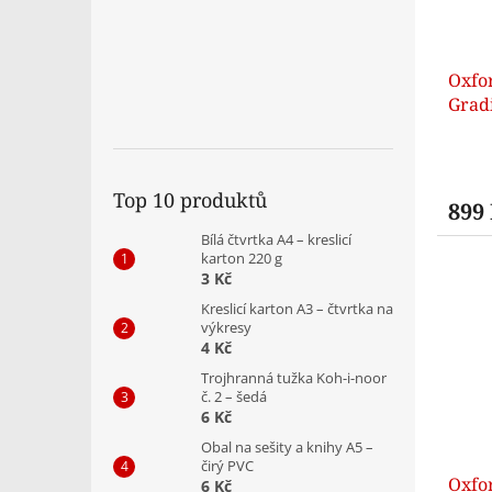
Oxfor
Grad
Top 10 produktů
899
Bílá čtvrtka A4 – kreslicí
karton 220 g
3 Kč
Kreslicí karton A3 – čtvrtka na
výkresy
4 Kč
Trojhranná tužka Koh-i-noor
č. 2 – šedá
6 Kč
Obal na sešity a knihy A5 –
čirý PVC
Oxfor
6 Kč