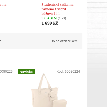
a na
Studentská taška na
rameno Oxford
béžová 14 l
SKLADEM
(1 ks)
1 699 Kč
15
položek celkem
ě
0080225
Kód:
60080224
Novinka