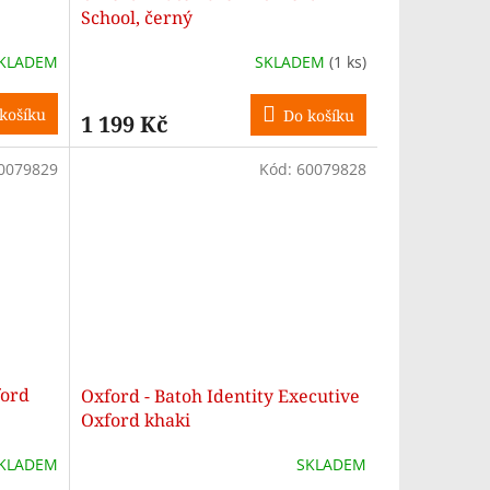
School, černý
KLADEM
SKLADEM
(1 ks)
košíku
Do košíku
1 199 Kč
0079829
Kód:
60079828
ford
Oxford - Batoh Identity Executive
Oxford khaki
KLADEM
SKLADEM