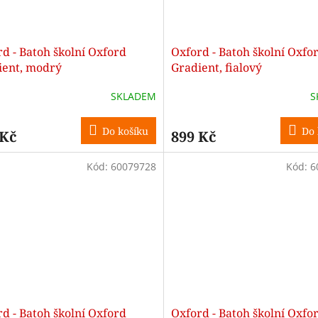
d - Batoh školní Oxford
Oxford - Batoh školní Oxfo
ient, modrý
Gradient, fialový
SKLADEM
S
Do košíku
Do 
 Kč
899 Kč
Kód:
60079728
Kód:
6
d - Batoh školní Oxford
Oxford - Batoh školní Oxfo