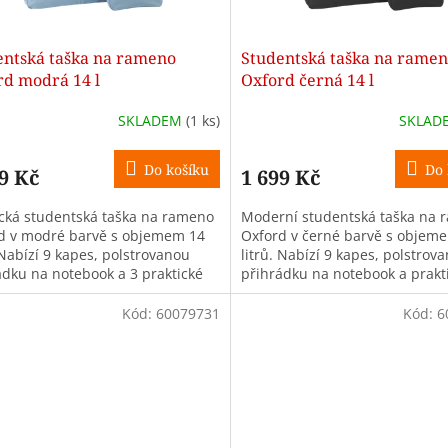
entská taška na rameno
Studentská taška na rame
rd modrá 14 l
Oxford černá 14 l
SKLADEM
(1 ks)
SKLAD
Do košíku
Do 
9 Kč
1 699 Kč
ická studentská taška na rameno
Moderní studentská taška na 
d v modré barvě s objemem 14
Oxford v černé barvě s objem
 Nabízí 9 kapes, polstrovanou
litrů. Nabízí 9 kapes, polstrov
ádku na notebook a 3 praktické
přihrádku na notebook a prakt
ky pro každodenní nošení do...
doplňky pro každodenní nošení
Kód:
60079731
Kód:
6