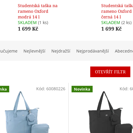
Studentská taška na
Studentská tašk
rameno Oxford
rameno Oxford
modrá 14 l
černá 14 l
SKLADEM
(1 ks)
SKLADEM
(2 ks)
1 699 Kč
1 699 Kč
ručujeme
Nejlevnější
Nejdražší
Nejprodávanější
Abecedn
OTEVŘÍT FILTR
Kód:
60080226
Kód:
6
nka
Novinka