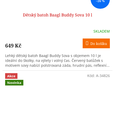
–26 %
Dětský batoh Baagl Buddy Sova 10 l
SKLADEM
Do košíku
649 Kč
Lehký dětský batoh Baagl Buddy Sova s objemem 10 l je
ideální do školky, na výlety i volný čas. Červený batůžek s
motivem sovy nabízí polstrovaná záda, hrudní pás, reflexní...
Kód:
A-34826
Akce
Novinka