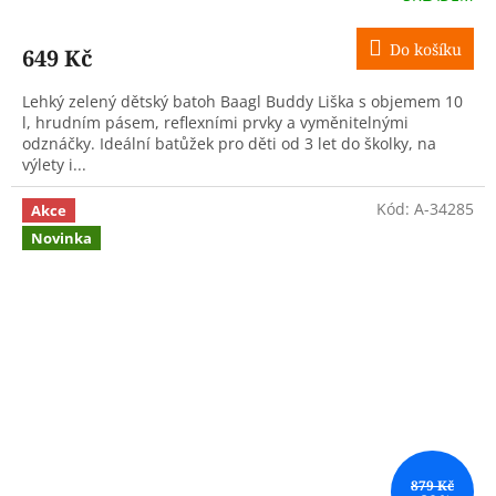
Do košíku
649 Kč
Lehký zelený dětský batoh Baagl Buddy Liška s objemem 10
l, hrudním pásem, reflexními prvky a vyměnitelnými
odznáčky. Ideální batůžek pro děti od 3 let do školky, na
výlety i...
Kód:
A-34285
Akce
Novinka
879 Kč