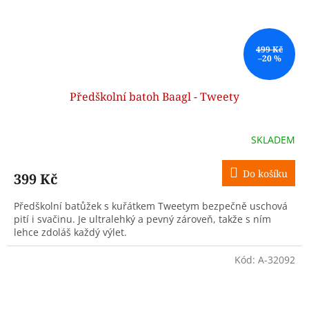
499 Kč
–20 %
Předškolní batoh Baagl - Tweety
SKLADEM
Do košíku
399 Kč
Předškolní batůžek s kuřátkem Tweetym bezpečně uschová
pití i svačinu. Je ultralehký a pevný zároveň, takže s ním
lehce zdoláš každý výlet.
Kód:
A-32092