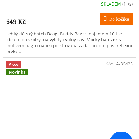
SKLADEM
(1 ks)
Do košíku
649 Kč
Lehký dětský batoh Baagl Buddy Bagr s objemem 10 l je
ideální do školky, na výlety i volný čas. Modrý batůžek s
motivem bagru nabízí polstrovaná záda, hrudní pás, reflexní
prvky...
Kód:
A-36425
Akce
Novinka