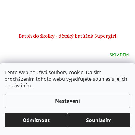
Batoh do školky - dětský batůžek Supergirl
SKLADEM
Do košíku
199 Kč
Tento web používá soubory cookie. Dalším
procházením tohoto webu vyjadřujete souhlas s jejich
používáním.
24
položek celkem
O
v
Nastavení
l
Z
á
á
d
p
Odmítnout
Souhlasím
a
a
Informace pro vás
c
t
í