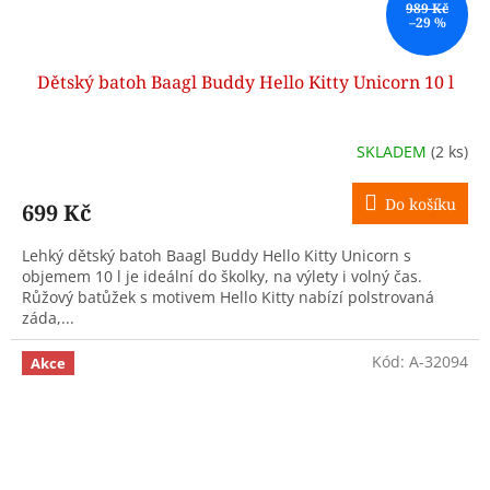
989 Kč
–29 %
Dětský batoh Baagl Buddy Hello Kitty Unicorn 10 l
SKLADEM
(2 ks)
Do košíku
699 Kč
Lehký dětský batoh Baagl Buddy Hello Kitty Unicorn s
objemem 10 l je ideální do školky, na výlety i volný čas.
Růžový batůžek s motivem Hello Kitty nabízí polstrovaná
záda,...
Kód:
A-32094
Akce