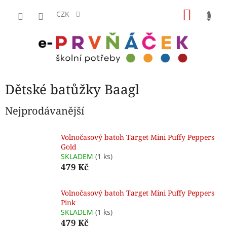
Přejít
NÁKU
na
CZK
obsah
KOŠÍK
Dětské batůžky Baagl
Nejprodávanější
Volnočasový batoh Target Mini Puffy Peppers
Gold
SKLADEM
(1 ks)
479 Kč
Volnočasový batoh Target Mini Puffy Peppers
Pink
SKLADEM
(1 ks)
479 Kč