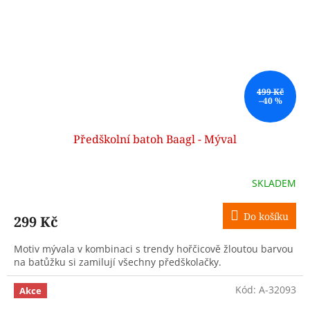
499 Kč
–40 %
Předškolní batoh Baagl - Mýval
SKLADEM
Do košíku
299 Kč
Motiv mývala v kombinaci s trendy hořčicově žloutou barvou
na batůžku si zamilují všechny předškolačky.
Kód:
A-32093
Akce