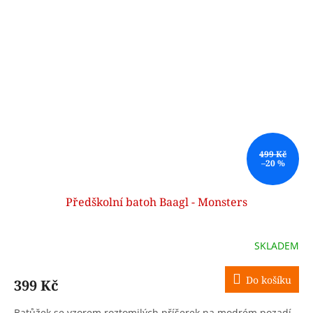
499 Kč
–20 %
Předškolní batoh Baagl - Monsters
SKLADEM
Do košíku
399 Kč
Batůžek se vzorem roztomilých příšerek na modrém pozadí.