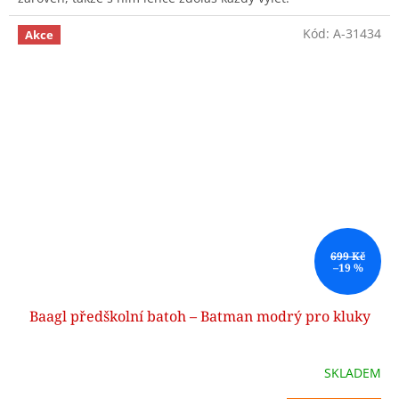
Kód:
A-31434
Akce
699 Kč
–19 %
Baagl předškolní batoh – Batman modrý pro kluky
SKLADEM