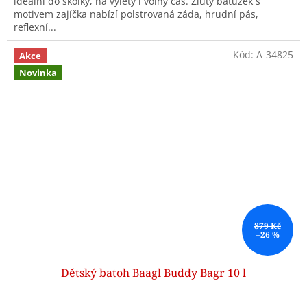
ideální do školky, na výlety i volný čas. Žlutý batůžek s
motivem zajíčka nabízí polstrovaná záda, hrudní pás,
reflexní...
Kód:
A-34825
Akce
Novinka
879 Kč
–26 %
Dětský batoh Baagl Buddy Bagr 10 l