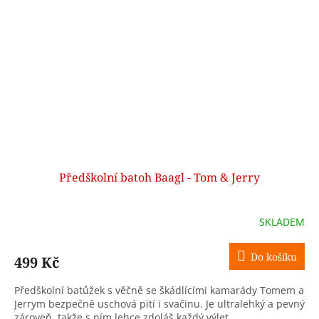
Předškolní batoh Baagl - Tom & Jerry
SKLADEM
Do košíku
499 Kč
Předškolní batůžek s věčně se škádlícími kamarády Tomem a
Jerrym bezpečně uschová pití i svačinu. Je ultralehký a pevný
zároveň, takže s ním lehce zdoláš každý výlet.