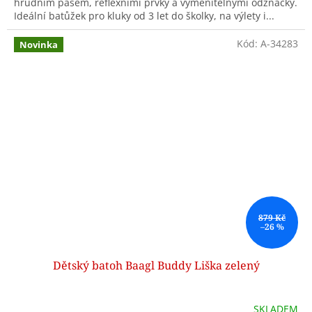
hrudním pásem, reflexními prvky a vyměnitelnými odznáčky.
Ideální batůžek pro kluky od 3 let do školky, na výlety i...
Kód:
A-34283
Novinka
879 Kč
–26 %
Dětský batoh Baagl Buddy Liška zelený
SKLADEM