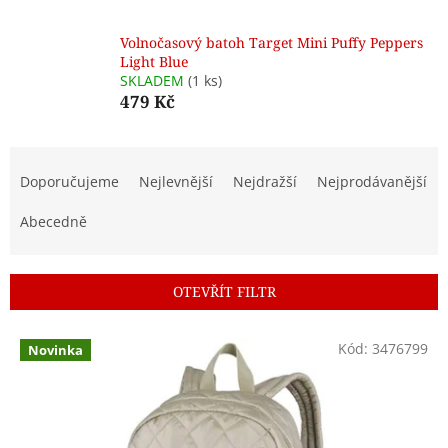
Volnočasový batoh Target Mini Puffy Peppers
Light Blue
SKLADEM
(1 ks)
479 Kč
Ř
a
Doporučujeme
Nejlevnější
Nejdražší
Nejprodávanější
z
e
Abecedně
n
í
p
OTEVŘÍT FILTR
r
o
V
Kód:
3476799
d
Novinka
ý
u
p
k
i
t
s
ů