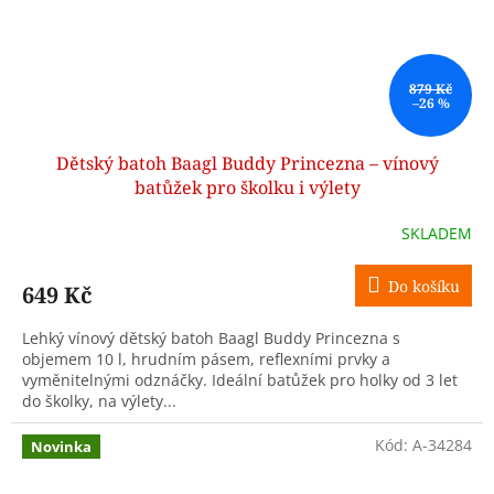
879 Kč
–26 %
Dětský batoh Baagl Buddy Princezna – vínový
batůžek pro školku i výlety
SKLADEM
Do košíku
649 Kč
Lehký vínový dětský batoh Baagl Buddy Princezna s
objemem 10 l, hrudním pásem, reflexními prvky a
vyměnitelnými odznáčky. Ideální batůžek pro holky od 3 let
do školky, na výlety...
Kód:
A-34284
Novinka