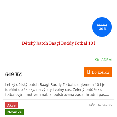
879 Kč
–26 %
Dětský batoh Baagl Buddy Fotbal 10 l
SKLADEM
Do košíku
649 Kč
Lehký dětský batoh Baagl Buddy Fotbal s objemem 10 l je
ideální do školky, na výlety i volný čas. Zelený batůžek s
fotbalovým motivem nabízí polstrovaná záda, hrudní pás,...
Kód:
A-34286
Akce
Novinka