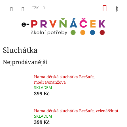
Přejít
NÁKU
na
CZK
obsah
KOŠÍK
Sluchátka
Nejprodávanější
Hama dětská sluchátka BeeSafe,
modrá/oranžová
SKLADEM
399 Kč
Hama dětská sluchátka BeeSafe, zelená/žlutá
SKLADEM
399 Kč