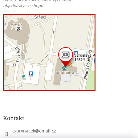
objednávky z e-shopu.
Kontakt
e-prvnacek
@
email.cz