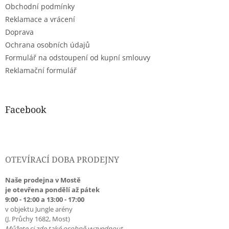
í
Obchodní podmínky
í
p
r
Reklamace a vrácení
v
Doprava
k
Ochrana osobních údajů
y
Formulář na odstoupení od kupní smlouvy
v
ý
Reklamační formulář
p
i
s
u
Facebook
OTEVÍRACÍ DOBA PRODEJNY
Naše prodejna v Mostě
je otevřena pondělí až pátek
9:00 - 12:00 a 13:00 - 17:00
v objektu Jungle arény
(J. Průchy 1682, Most)
Můžete si zde také osobně vyzvednout