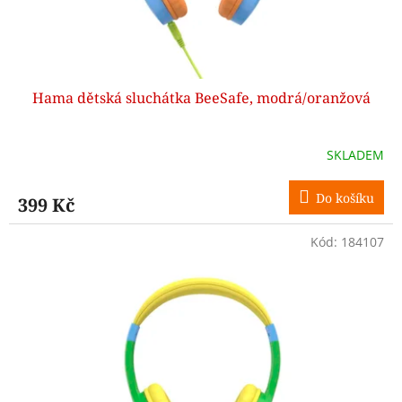
k
t
ů
Hama dětská sluchátka BeeSafe, modrá/oranžová
SKLADEM
Do košíku
399 Kč
Kód:
184107