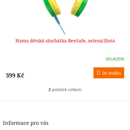
Hama dětská sluchátka BeeSafe, zelená/žlutá
SKLADEM
Do košíku
399 Kč
2
položek celkem
O
v
l
Z
á
á
d
p
a
a
Informace pro vás
c
t