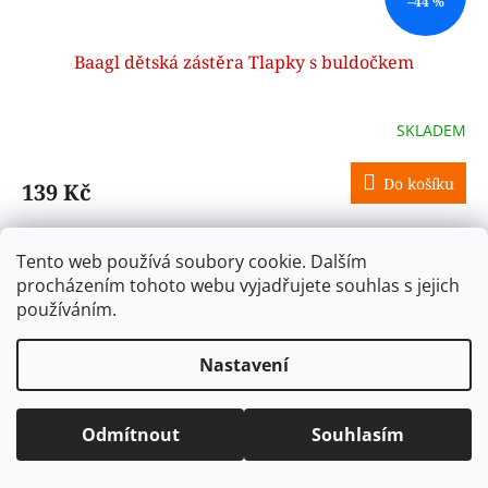
–44 %
Baagl dětská zástěra Tlapky s buldočkem
SKLADEM
Do košíku
139 Kč
Dětská zástěra s motivem buldočka, vhodná na výtvarnou
výchovu a kroužky. Omyvatelný materiál, zapínání na
Tento web používá soubory cookie. Dalším
patentky a dvě kapsy.
procházením tohoto webu vyjadřujete souhlas s jejich
používáním.
Kód:
A-34521
Akce
Nastavení
Odmítnout
Souhlasím