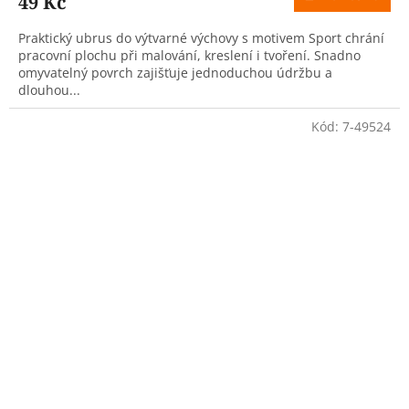
49 Kč
Praktický ubrus do výtvarné výchovy s motivem Sport chrání
pracovní plochu při malování, kreslení i tvoření. Snadno
omyvatelný povrch zajišťuje jednoduchou údržbu a
dlouhou...
Kód:
7-49524