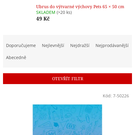
Ubrus do výtvarné výchovy Pets 65 × 50 cm
SKLADEM
(>20 ks)
49 Kč
Ř
a
Doporučujeme
Nejlevnější
Nejdražší
Nejprodávanější
z
e
Abecedně
n
í
p
OTEVŘÍT FILTR
r
o
V
Kód:
7-50226
d
ý
u
p
k
i
t
s
ů
p
r