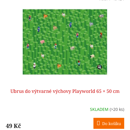
Ubrus do výtvarné výchovy Playworld 65 × 50 cm
SKLADEM
(>20 ks)
Do košíku
49 Kč