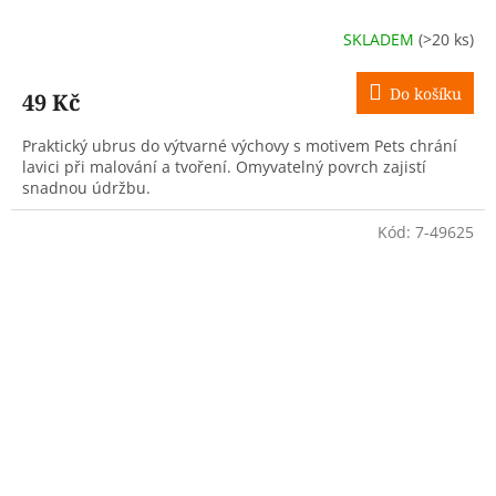
SKLADEM
(>20 ks)
Do košíku
49 Kč
Praktický ubrus do výtvarné výchovy s motivem Pets chrání
lavici při malování a tvoření. Omyvatelný povrch zajistí
snadnou údržbu.
Kód:
7-49625