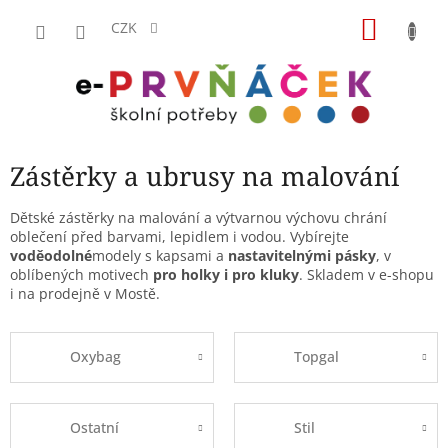
Přejít
NÁKU
na
CZK
obsah
KOŠÍK
Zástěrky a ubrusy na malování
Dětské zástěrky na malování a výtvarnou výchovu chrání
oblečení před barvami, lepidlem i vodou. Vybírejte
voděodolné
modely s kapsami a
nastavitelnými pásky
, v
oblíbených motivech
pro holky i pro kluky
. Skladem v e-shopu
i na prodejně v Mostě.
Oxybag
Topgal
Ostatní
Stil