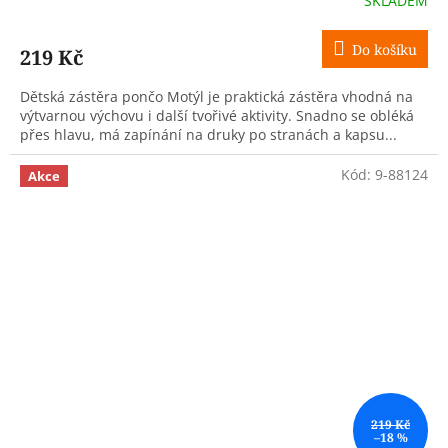
SKLADEM
Do košíku
219 Kč
Dětská zástěra pončo Motýl je praktická zástěra vhodná na
výtvarnou výchovu i další tvořivé aktivity. Snadno se obléká
přes hlavu, má zapínání na druky po stranách a kapsu...
Kód:
9-88124
Akce
219 Kč
–18 %