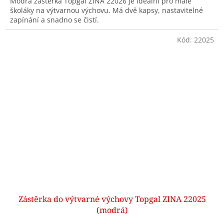
Modrá zástěrka Topgal ZINA 22026 je ideální pro malé
školáky na výtvarnou výchovu. Má dvě kapsy, nastavitelné
zapínání a snadno se čistí.
Kód:
22025
Zástěrka do výtvarné výchovy Topgal ZINA 22025
(modrá)