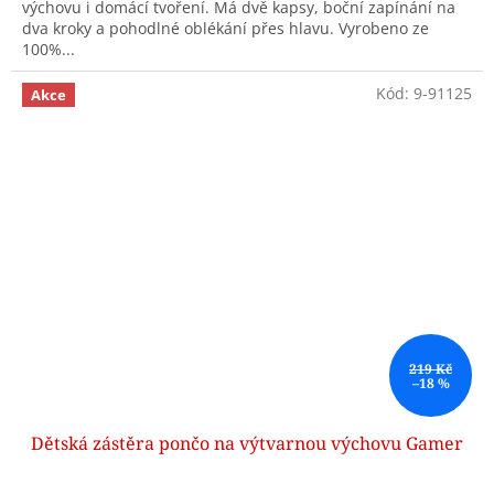
výchovu i domácí tvoření. Má dvě kapsy, boční zapínání na
dva kroky a pohodlné oblékání přes hlavu. Vyrobeno ze
100%...
Kód:
9-91125
Akce
219 Kč
–18 %
Dětská zástěra pončo na výtvarnou výchovu Gamer