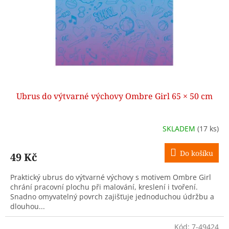
o
d
u
k
t
ů
Ubrus do výtvarné výchovy Ombre Girl 65 × 50 cm
SKLADEM
(17 ks)
Do košíku
49 Kč
Praktický ubrus do výtvarné výchovy s motivem Ombre Girl
chrání pracovní plochu při malování, kreslení i tvoření.
Snadno omyvatelný povrch zajišťuje jednoduchou údržbu a
dlouhou...
Kód:
7-49424