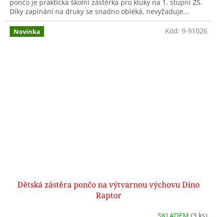
pončo je praktická školní zástěrka pro kluky na 1. stupni ZŠ.
Díky zapínání na druky se snadno obléká, nevyžaduje...
Kód:
9-91026
Novinka
Dětská zástěra pončo na výtvarnou výchovu Dino
Raptor
SKLADEM
(3 ks)