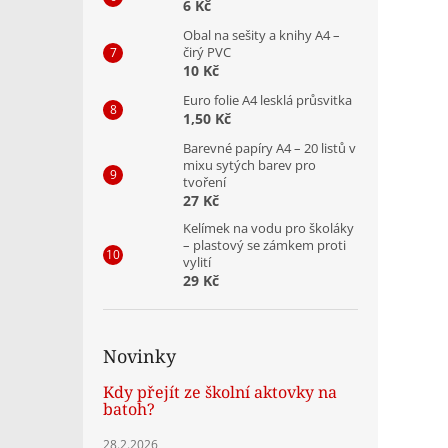
6 Kč
Obal na sešity a knihy A4 –
čirý PVC
10 Kč
Euro folie A4 lesklá průsvitka
1,50 Kč
Barevné papíry A4 – 20 listů v
mixu sytých barev pro
tvoření
27 Kč
Kelímek na vodu pro školáky
– plastový se zámkem proti
vylití
29 Kč
Novinky
Kdy přejít ze školní aktovky na
batoh?
28.2.2026