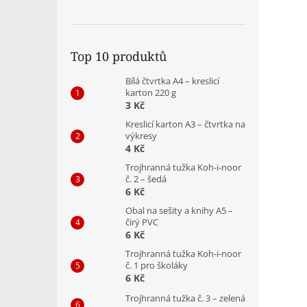
Top 10 produktů
Bílá čtvrtka A4 – kreslicí
karton 220 g
3 Kč
Kreslicí karton A3 – čtvrtka na
výkresy
4 Kč
Trojhranná tužka Koh-i-noor
č. 2 – šedá
6 Kč
Obal na sešity a knihy A5 –
čirý PVC
6 Kč
Trojhranná tužka Koh-i-noor
č. 1 pro školáky
6 Kč
Trojhranná tužka č. 3 – zelená