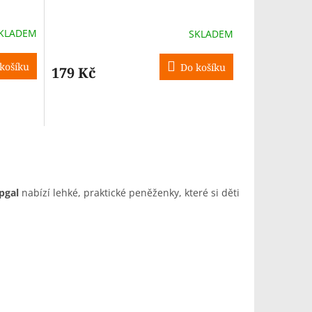
KLADEM
SKLADEM
košíku
Do košíku
179 Kč
pgal
nabízí lehké, praktické peněženky, které si děti