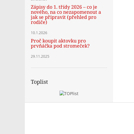
Zápisy do 1. třídy 2026 – co je
nového, na co nezapomenout a
jak se připravit (přehled pro
rodiče)
10.1.2026
Proč koupit aktovku pro
prvňáčka pod stromeček?
29.11.2025
Toplist
Z
á
p
a
t