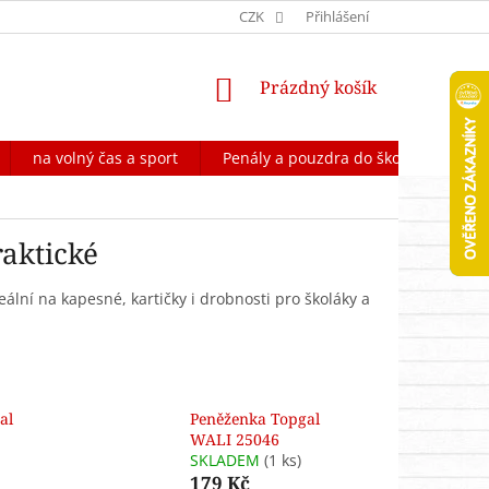
OCHRANA OSOBNÍCH ÚDAJŮ
CZK
FORMULÁŘ NA ODSTOUPENÍ OD 
Přihlášení
NÁKUPNÍ
Prázdný košík
KOŠÍK
na volný čas a sport
Penály a pouzdra do školy
Škol
raktické
ální na kapesné, kartičky i drobnosti pro školáky a
al
Peněženka Topgal
WALI 25046
SKLADEM
(1 ks)
179 Kč