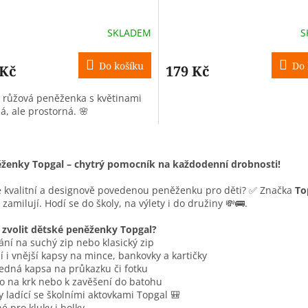
SKLADEM
S
Do košíku
Do 
 Kč
179 Kč
e růžová peněženka s květinami
á, ale prostorná. 🌸
O
v
ženky Topgal – chytrý pomocník na každodenní drobnosti!
l
á
e kvalitní a designově povedenou peněženku pro děti? ✅ Značka
To
d
zamilují. Hodí se do školy, na výlety i do družiny 💸🚌.
a
c
 zvolit dětské peněženky Topgal?
í
ání na suchý zip nebo klasický zip
p
ní i vnější kapsy na mince, bankovky a kartičky
r
edná kapsa na průkazku či fotku
v
o na krk nebo k zavěšení do batohu
k
y ladící se školními aktovkami Topgal 🎒
y
é pro kluky i holky