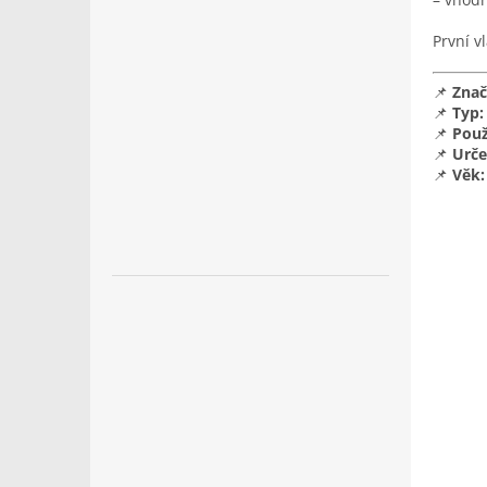
První v
📌
Znač
📌
Typ:
📌
Použ
📌
Urče
📌
Věk: