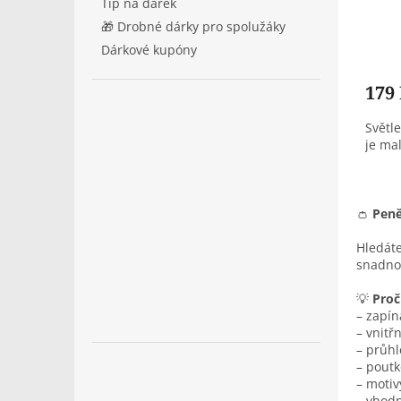
Tip na dárek
🎁 Drobné dárky pro spolužáky
Dárkové kupóny
179
Světl
je mal
👛
Peně
Hledát
snadno 
💡
Proč
– zapín
– vnitř
– průhl
– poutk
– motiv
– vhodn