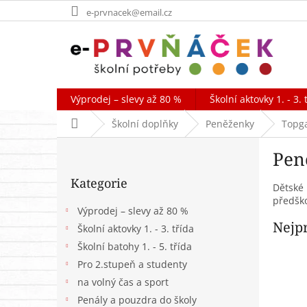
Přejít
e-prvnacek@email.cz
na
obsah
Výprodej – slevy až 80 %
Školní aktovky 1. - 3. 
Domů
Školní doplňky
Peněženky
Topg
P
Pen
o
Přeskočit
s
Kategorie
kategorie
t
Dětské 
předško
r
Výprodej – slevy až 80 %
a
Nejp
Školní aktovky 1. - 3. třída
n
Školní batohy 1. - 5. třída
n
í
Pro 2.stupeň a studenty
p
na volný čas a sport
a
Penály a pouzdra do školy