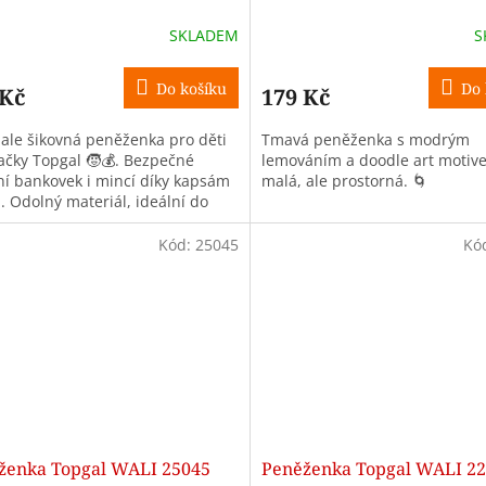
SKLADEM
S
Do košíku
Do 
 Kč
179 Kč
 ale šikovná peněženka pro děti
Tmavá peněženka s modrým
ačky Topgal 🧒💰. Bezpečné
lemováním a doodle art motiv
ní bankovek i mincí díky kapsám
malá, ale prostorná. 🌀
. Odolný materiál, ideální do
i na výlety! 🎒
Kód:
25045
Kó
ženka Topgal WALI 25045
Peněženka Topgal WALI 2