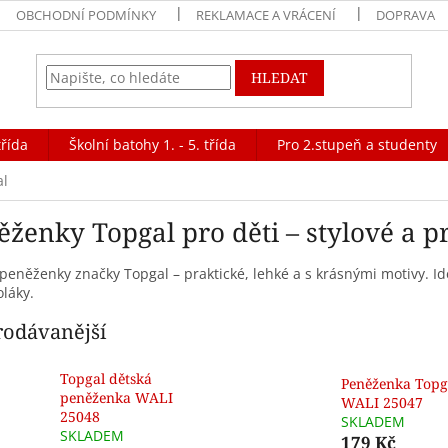
OBCHODNÍ PODMÍNKY
REKLAMACE A VRÁCENÍ
DOPRAVA
HLEDAT
třída
Školní batohy 1. - 5. třída
Pro 2.stupeň a studenty
al
ěženky Topgal pro děti – stylové a p
peněženky značky Topgal – praktické, lehké a s krásnými motivy. Ide
láky.
rodávanější
Topgal dětská
Peněženka Topg
peněženka WALI
WALI 25047
25048
SKLADEM
SKLADEM
179 Kč