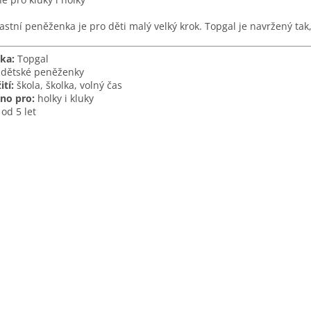
v
ý
lastní peněženka je pro děti malý velký krok. Topgal je navržený tak,
p
i
s
ka:
Topgal
u
dětské peněženky
ití:
škola, školka, volný čas
no pro:
holky i kluky
od 5 let