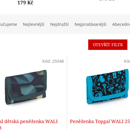
179 Kč
ručujeme
Nejlevnější
Nejdražší
Nejprodávanější
Abecedn
OTEVŘÍT FILTR
Kód:
25048
Kó
al dětská peněženka WALI
Peněženka Topgal WALI 2
8