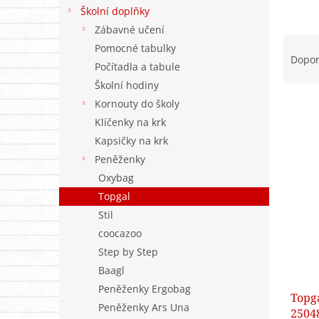
n
Školní doplňky
e
Zábavné učení
l
Ř
Pomocné tabulky
a
Dopo
Počítadla a tabule
z
Školní hodiny
e
n
Kornouty do školy
í
Klíčenky na krk
p
V
Kapsičky na krk
r
ý
Peněženky
o
p
Oxybag
d
i
u
Topgal
s
k
Stil
p
t
coocazoo
r
ů
o
Step by Step
d
Baagl
u
Peněženky Ergobag
Topg
k
Peněženky Ars Una
2504
t