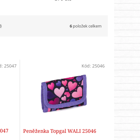
6
položek celkem
ě
d:
25047
Kód:
25046
5047
Peněženka Topgal WALI 25046