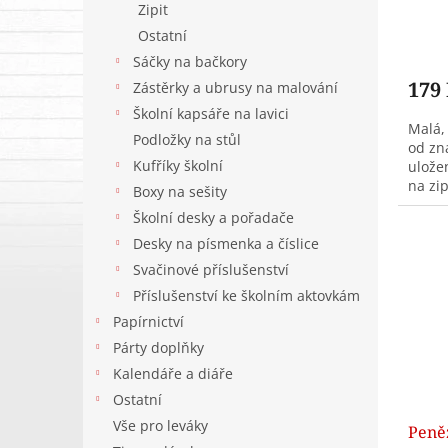
Zipit
ů
Ostatní
Sáčky na bačkory
179
Zástěrky a ubrusy na malování
Školní kapsáře na lavici
Malá,
Podložky na stůl
od zn
Kufříky školní
ulože
na zip
Boxy na sešity
školy 
Školní desky a pořadače
Desky na písmenka a číslice
Svačinové příslušenství
Příslušenství ke školním aktovkám
Papírnictví
Párty doplňky
Kalendáře a diáře
Ostatní
Vše pro leváky
Peně