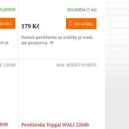
KLADEM
SKLADEM
(1 ks)
košíku
Do košíku
179 Kč
Fialová peněženka se srdíčky je malá,
em je
ale prostorná. 💜
d:
22039
Kód:
8592571016075
2039
Peněženka Topgal WALI 22040