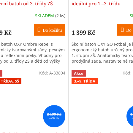
ní batoh od 3. třídy ZŠ
ideální pro 1.–3. třídu
SKLADEM
(2 ks)
S
Do košíku
Do 
9 Kč
1 399 Kč
í batoh OXY Ombre Rebel s
Školní batoh OXY GO Fotbal je 
micky tvarovanými zády, pevným
ergonomický batoh určený pro 
a reflexními prvky. Vhodný pro
1. stupni ZŠ. Anatomicky tvaro
y od 3. třídy ZŠ a děti od výšky
prodyšná záda, nastavitelné 
m.
popruhy a pevné nepromokavé.
Kód:
A-33894
Kód:
Akce
9. TŘÍDA, SŠ
3.–9. TŘÍDA
2 199 Kč
1
–24 %