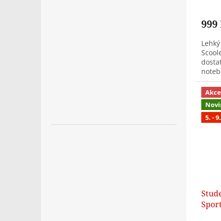
999
Lehký
Scool
dostat
noteb
hrudn
Akce
Novi
5. - 
Stud
Spor