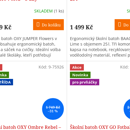
SKLADEM
(1 ks)
S
Do košíku
Do 
9 Kč
1 499 Kč
í batoh OXY JUMPER Flowers v
Ergonomický školní batoh BA
obsahuje ergonomický batoh,
Lime s objemem 25 l. Tři komor
a sáček na cvičky. Ideální volba
kapsa na notebook, recyklovan
lé školáky, kteří potřebují
voděodolný materiál, reflexní p
ný, odolný a prakticky řešený...
přívěsek a značkové zipy YKK.
pro...
Kód:
9-75926
Kód:
Akce
nka
Novinka
 TŘÍDA
pro prvňáčky
1 749 Kč
2
–31 %
ní batoh OXY Ombre Rebel –
Školní batoh OXY GO Fotbal