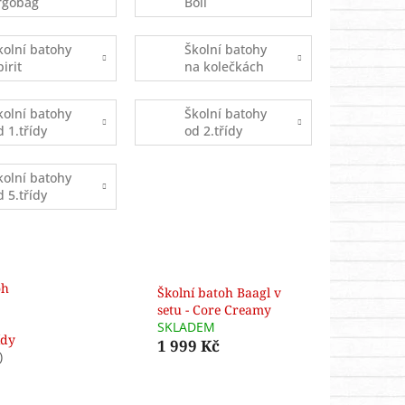
rgobag
Boll
kolní batohy
Školní batohy
pirit
na kolečkách
kolní batohy
Školní batohy
d 1.třídy
od 2.třídy
kolní batohy
d 5.třídy
oh
Školní batoh Baagl v
setu - Core Creamy
SKLADEM
ídy
1 999 Kč
)