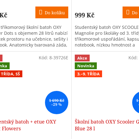
Do košíku
Do 
 Kč
999 Kč
 tříkomorový školní batoh OXY
Studentský batoh OXY SCOOL
er Dots s objemem 28 litrů nabízí
Magnolie pro školáky od 3. tříd
ek prostoru na učebnice, sešity i
tříkomorové uspořádání, kaps
ook. Anatomicky tvarovaná záda,
notebook, nízkou hmotnost a
í popruh a nízká...
anatomická záda pro pohodln
nošení.
Kód:
8-39726E
Kód:
Akce
nka
Novinka
9. TŘÍDA, SŠ
3.–9. TŘÍDA
1 690 Kč
1
–29 %
entský batoh + etue OXY
Školní batoh OXY Scooler Gr
t Flowers
Blue 28 l