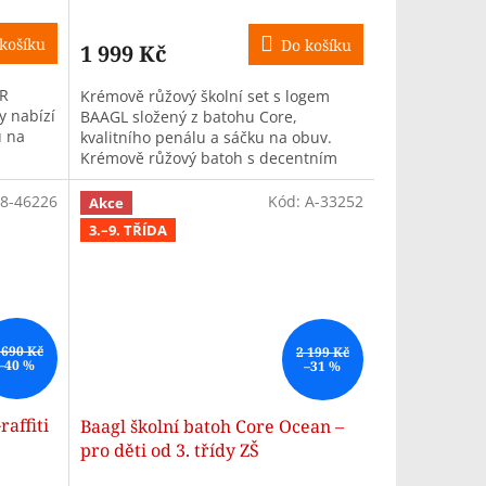
košíku
Do košíku
1 999 Kč
ER
Krémově růžový školní set s logem
y nabízí
BAAGL složený z batohu Core,
u na
kvalitního penálu a sáčku na obuv.
Krémově růžový batoh s decentním
é
logem BAAGL, bužírkou a jemnými
detaily se...
8-46226
Kód:
A-33252
Akce
3.–9. TŘÍDA
 690 Kč
2 199 Kč
–40 %
–31 %
affiti
Baagl školní batoh Core Ocean –
pro děti od 3. třídy ZŠ