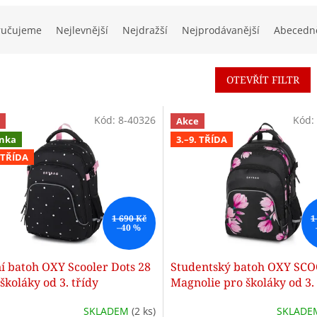
ručujeme
Nejlevnější
Nejdražší
Nejprodávanější
Abecedn
OTEVŘÍT FILTR
Kód:
8-40326
Kód:
Akce
nka
3.–9. TŘÍDA
. TŘÍDA
1 690 Kč
1
–40 %
í batoh OXY Scooler Dots 28
Studentský batoh OXY SC
 školáky od 3. třídy
Magnolie pro školáky od 3. 
SKLADEM
(2 ks)
SKLAD