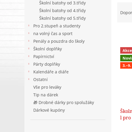
Školní batohy od 3.třídy
Ř
Školní batohy od 4.třídy
a
Dopo
z
Školní batohy od 5.třídy
e
Pro 2.stupeň a studenty
n
na volný čas a sport
í
Penály a pouzdra do školy
p
V
Školní doplňky
r
Akce
ý
o
Papírnictví
Novi
p
d
Párty doplňky
i
3.–9
u
Kalendáře a diáře
s
k
p
Ostatní
t
r
Vše pro leváky
ů
o
Tip na dárek
d
🎁 Drobné dárky pro spolužáky
u
Dárkové kupóny
Školn
k
l pro
t
ů