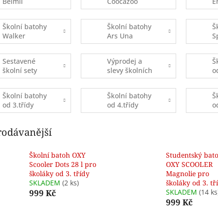
Belmil
Coocazoo
E
Školní batohy
Školní batohy
Š
Walker
Ars Una
S
Sestavené
Výprodej a
Š
školní sety
slevy školních
o
batohů
Školní batohy
Školní batohy
Š
od 3.třídy
od 4.třídy
o
rodávanější
Školní batoh OXY
Studentský bat
Scooler Dots 28 l pro
OXY SCOOLER
školáky od 3. třídy
Magnolie pro
SKLADEM
(2 ks)
školáky od 3. tř
999 Kč
SKLADEM
(14 ks
999 Kč