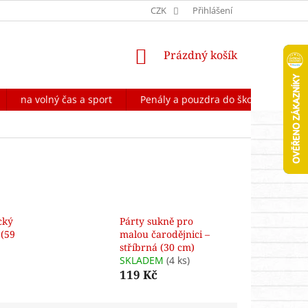
OCHRANA OSOBNÍCH ÚDAJŮ
CZK
FORMULÁŘ NA ODSTOUPENÍ OD 
Přihlášení
NÁKUPNÍ
Prázdný košík
KOŠÍK
na volný čas a sport
Penály a pouzdra do školy
Škol
cký
Párty sukně pro
 (59
malou čarodějnici –
stříbrná (30 cm)
SKLADEM
(4 ks)
119 Kč