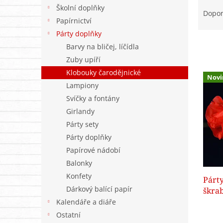
Ř
n
Školní doplňky
a
e
Dopo
Papírnictví
z
l
e
Párty doplňky
n
Barvy na bličej, líčídla
í
Zuby upíří
p
V
Klobouky čarodějnické
r
Novi
ý
Lampiony
o
p
d
Svíčky a fontány
i
u
Girlandy
s
k
Párty sety
p
t
r
Párty doplňky
ů
o
Papírové nádobí
d
Balonky
u
Konfety
Párt
k
Dárkový balící papír
škrab
t
ů
Kalendáře a diáře
Ostatní