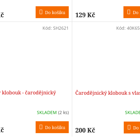
Do košíku
Do 
Kč
129 Kč
Kód:
SH2621
Kód:
40K6
 klobouk - čarodějnický
Čarodějnický klobouk s vla
SKLADEM
(2 ks)
SKLA
Do košíku
Do 
Kč
200 Kč