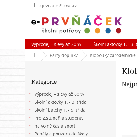
Přejít
e-prvnacek@email.cz
na
obsah
Výprodej – slevy až 80 %
Školní aktovky 1. - 3. 
Domů
Párty doplňky
Klobouky čarodějnické
P
Klo
o
Přeskočit
s
Kategorie
kategorie
Nejp
t
r
Výprodej – slevy až 80 %
a
Školní aktovky 1. - 3. třída
n
Školní batohy 1. - 5. třída
n
í
Pro 2.stupeň a studenty
p
na volný čas a sport
a
Penály a pouzdra do školy