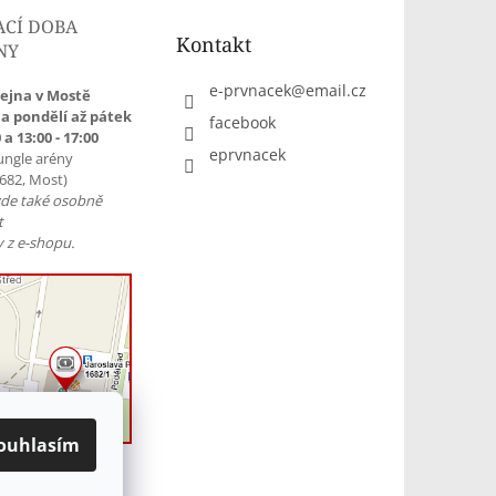
ACÍ DOBA
Kontakt
NY
e-prvnacek
@
email.cz
ejna v Mostě
a pondělí až pátek
facebook
 a 13:00 - 17:00
eprvnacek
ungle arény
1682, Most)
zde také osobně
t
 z e-shopu.
ouhlasím