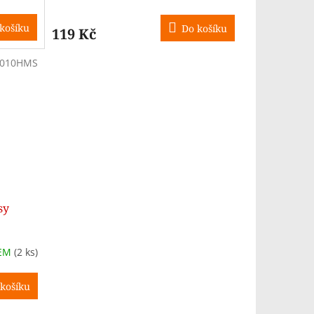
košíku
Do košíku
119 Kč
5010HMS
sy
DEM
(2 ks)
košíku