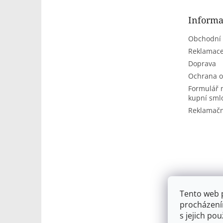
a
t
Informa
í
Obchodní
Reklamace
Doprava
Ochrana o
Formulář 
kupní sml
Reklamačn
Tento web 
procházení
s jejich po