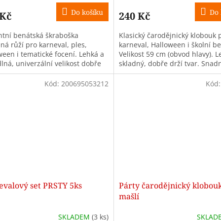
Do košíku
Do 
 Kč
240 Kč
ntní benátská škraboška
Klasický čarodějnický klobouk 
ná růží pro karneval, ples,
karneval, Halloween i školní be
ween i tematické focení. Lehká a
Velikost 59 cm (obvod hlavy). L
lná, univerzální velikost dobře
skladný, dobře drží tvar. Snad
starším dětem i dospělým.
doladí jakýkoli kostým malé i...
ý...
Kód:
200695053212
Kód
evalový set PRSTY 5ks
Párty čarodějnický klobouk
mašlí
SKLADEM
(3 ks)
SKLAD