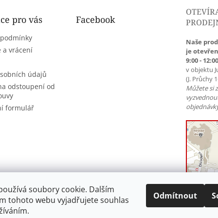
OTEVÍR
ce pro vás
Facebook
PRODEJ
 podmínky
Naše prod
 a vrácení
je otevřen
9:00 - 12:00
v objektu J
sobních údajů
(J. Průchy 
na odstoupení od
Můžete si 
ouvy
vyzvednou
objednávky
í formulář
používá soubory cookie. Dalším
Odmítnout
S
m tohoto webu vyjadřujete souhlas
užíváním.