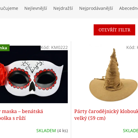
ručujeme
Nejlevnější
Nejdražší
Nejprodávanější
Abecedn
OTEVŘÍT FILTR
Kód:
KM0222
Kód:
nka
y maska – benátská
Párty čarodějnický klobouk
oška s růží
velký (59 cm)
SKLADEM
(4 ks)
SKLAD