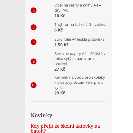
Obal na sešity a knihy A4 –
čirý PVC
10 Kč
Trojhranná tužka č. 3 – zelená
6 Kč
Euro folie A4 lesklá průsvitka
1,50 Kč
Barevné papíry A4 – 20 listů v
mixu sytých barev pro
tvoření
27 Kč
Kelímek na vodu pro školáky
– plastový se zámkem proti
vylití
29 Kč
Novinky
Kdy přejít ze školní aktovky na
batoh?