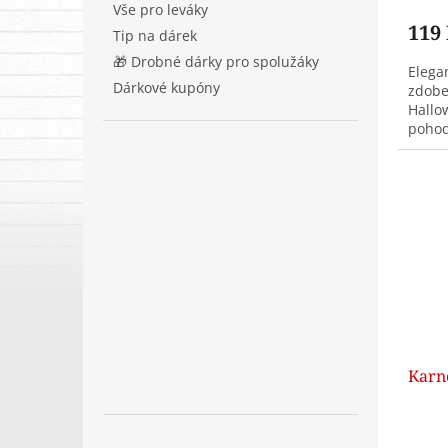
Vše pro leváky
119
Tip na dárek
🎁 Drobné dárky pro spolužáky
Elega
Dárkové kupóny
zdobe
Hallo
pohod
sedí 
Stylov
Karn