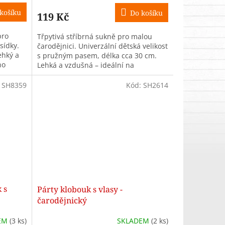
košíku
Do košíku
119 Kč
pro
Třpytivá stříbrná sukně pro malou
sídky.
čarodějnici. Univerzální dětská velikost
ehký a
s pružným pasem, délka cca 30 cm.
no
Lehká a vzdušná – ideální na
Halloween, karneval i školní besídky....
:
SH8359
Kód:
SH2614
 s
Párty klobouk s vlasy -
čarodějnický
EM
(3 ks)
SKLADEM
(2 ks)