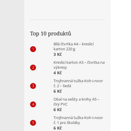
Top 10 produktů
Bílá čtvrtka A4 – kreslicí
karton 220 g
3 Kč
Kreslicí karton A3 – čtvrtka na
výkresy
4 Kč
Trojhranná tužka Koh-i-noor
č. 2 – šedá
6 Kč
Obal na sešity a knihy A5 –
čirý PVC
6 Kč
Trojhranná tužka Koh-i-noor
č. 1 pro školáky
6 Kč