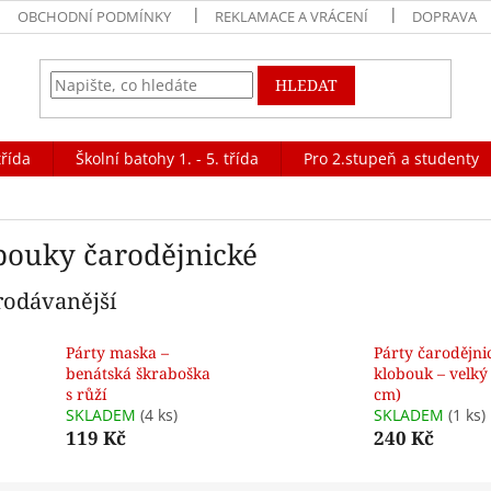
OBCHODNÍ PODMÍNKY
REKLAMACE A VRÁCENÍ
DOPRAVA
HLEDAT
třída
Školní batohy 1. - 5. třída
Pro 2.stupeň a studenty
bouky čarodějnické
rodávanější
Párty maska –
Párty čarodějni
benátská škraboška
klobouk – velký
s růží
cm)
SKLADEM
(4 ks)
SKLADEM
(1 ks)
119 Kč
240 Kč