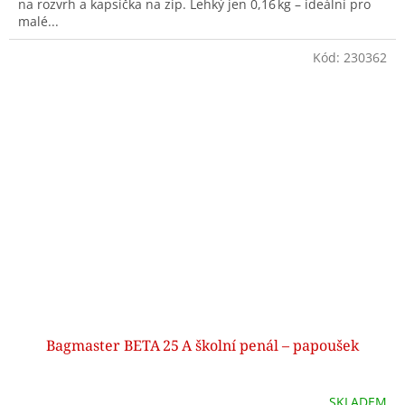
na rozvrh a kapsička na zip. Lehký jen 0,16 kg – ideální pro
malé...
Kód:
230362
Bagmaster BETA 25 A školní penál – papoušek
SKLADEM