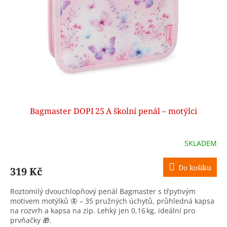
p
r
o
d
u
k
t
ů
Bagmaster DOPI 25 A školní penál – motýlci
SKLADEM
Do košíku
319 Kč
Roztomilý dvouchlopňový penál Bagmaster s třpytivým
motivem motýlků 🦋 – 35 pružných úchytů, průhledná kapsa
na rozvrh a kapsa na zip. Lehký jen 0,16 kg, ideální pro
prvňačky 🎁.