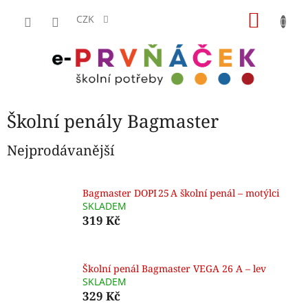
Přejít
NÁKU
na
CZK
obsah
KOŠÍK
Školní penály Bagmaster
Nejprodávanější
Bagmaster DOPI 25 A školní penál – motýlci
SKLADEM
319 Kč
Školní penál Bagmaster VEGA 26 A – lev
SKLADEM
329 Kč