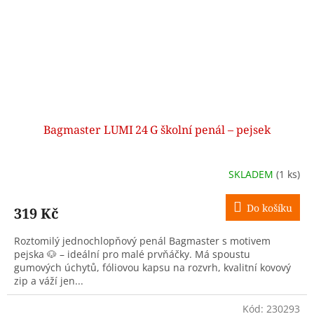
Bagmaster LUMI 24 G školní penál – pejsek
SKLADEM
(1 ks)
Do košíku
319 Kč
Roztomilý jednochlopňový penál Bagmaster s motivem
pejska 🐶 – ideální pro malé prvňáčky. Má spoustu
gumových úchytů, fóliovou kapsu na rozvrh, kvalitní kovový
zip a váží jen...
Kód:
230293