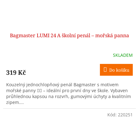
Bagmaster LUMI 24 A školní penál – mořská panna
SKLADEM
Do košíku
319 Kč
Kouzelný jednochlopňový penál Bagmaster s motivem
mořské panny 🧜‍♀️ – ideální pro první dny ve škole. Vybaven
průhlednou kapsou na rozvrh, gumovými úchyty a kvalitním
zipem....
Kód:
220251