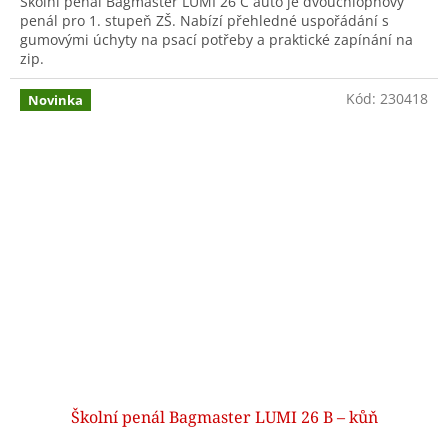
Školní penál Bagmaster LUMI 26 C auto je dvouchlopňový
penál pro 1. stupeň ZŠ. Nabízí přehledné uspořádání s
gumovými úchyty na psací potřeby a praktické zapínání na
zip.
Kód:
230418
Novinka
Školní penál Bagmaster LUMI 26 B – kůň