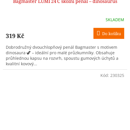
Bagmaster LUMI 24 C školní penál – dinosaurus
SKLADEM
Do košíku
319 Kč
Dobrodružný dvouchlopňový penál Bagmaster s motivem
dinosaura 🦖 – ideální pro malé průzkumníky. Obsahuje
průhlednou kapsu na rozvrh, spoustu gumových úchytů a
kvalitní kovový...
Kód:
230325