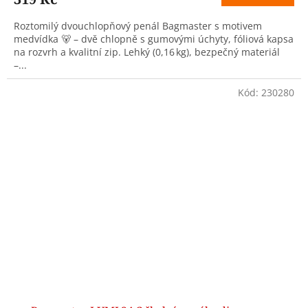
Roztomilý dvouchlopňový penál Bagmaster s motivem
medvídka 🐻 – dvě chlopně s gumovými úchyty, fóliová kapsa
na rozvrh a kvalitní zip. Lehký (0,16 kg), bezpečný materiál
–...
Kód:
230280