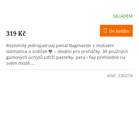
SKLADEM
Do košíku
319 Kč
Roztomilý jednopatrový penál Bagmaster s motivem
dalmatina a srdíček 💖 – ideální pro prvňáčky. 39 pružných
gumových úchytů udrží pastelky, pera i fixy přehledně na
svém místě....
Kód:
230278