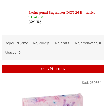
Školní penál Bagmaster DOPI 26 B – hasiči
SKLADEM
329 Kč
Ř
a
Doporučujeme
Nejlevnější
Nejdražší
Nejprodávanější
z
e
Abecedně
n
í
p
OTEVŘÍT FILTR
r
o
V
Kód:
230364
d
ý
u
p
k
i
t
s
ů