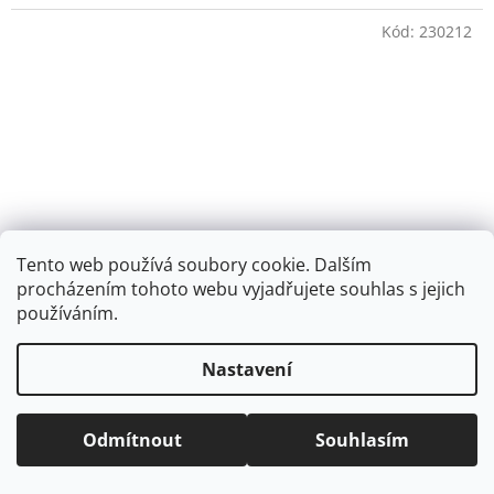
Kód:
230212
Tento web používá soubory cookie. Dalším
procházením tohoto webu vyjadřujete souhlas s jejich
používáním.
Nastavení
Bagmaster DOPI 23 B školní penál – jednorožec a
králíčci
Odmítnout
Souhlasím
SKLADEM