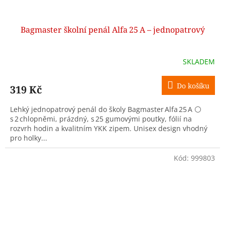
Bagmaster školní penál Alfa 25 A – jednopatrový
SKLADEM
Do košíku
319 Kč
Lehký jednopatrový penál do školy Bagmaster Alfa 25 A ⚪
s 2 chlopněmi, prázdný, s 25 gumovými poutky, fólií na
rozvrh hodin a kvalitním YKK zipem. Unisex design vhodný
pro holky...
Kód:
999803