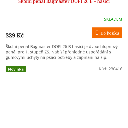
Školní penál Bagmaster DOPI 26 B – hasiči
SKLADEM
Do košíku
329 Kč
Školní penál Bagmaster DOPI 26 B hasiči je dvouchlopňový
penál pro 1. stupeň ZŠ. Nabízí přehledné uspořádání s
gumovými úchyty na psací potřeby a zapínání na zip.
Kód:
230416
Novinka