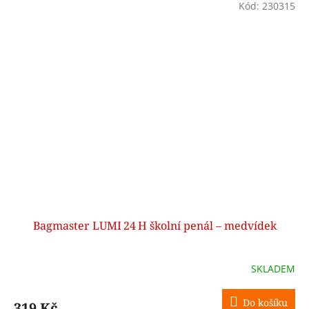
Kód:
230315
Bagmaster LUMI 24 H školní penál – medvídek
SKLADEM
Do košíku
319 Kč