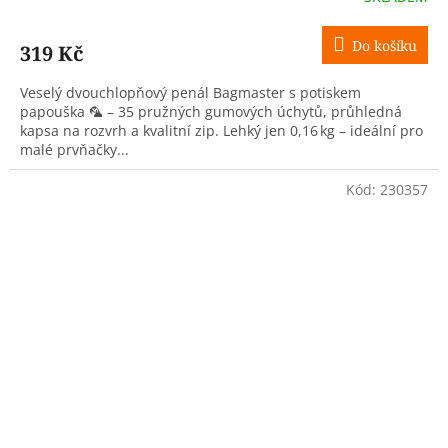
Do košíku
319 Kč
Veselý dvouchlopňový penál Bagmaster s potiskem
papouška 🦜 – 35 pružných gumových úchytů, průhledná
kapsa na rozvrh a kvalitní zip. Lehký jen 0,16 kg – ideální pro
malé prvňačky...
Kód:
230357