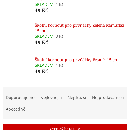
SKLADEM
(1 ks)
49 Kč
Školní kornout pro prvňáčky Zelená kamufláž
15 cm
SKLADEM
(3 ks)
49 Kč
Školní kornout pro prvňáčky Vesmír 15 cm
SKLADEM
(1 ks)
49 Kč
Ř
a
Doporučujeme
Nejlevnější
Nejdražší
Nejprodávanější
z
e
Abecedně
n
í
p
OTEVŘÍT FILTR