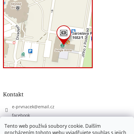
Kontakt
e-prvnacek
@
email.cz
facebook
eprvnacek
Tento web používá soubory cookie. Dalším
procházením tohoto webu vyjadřujete souhlas s jejich