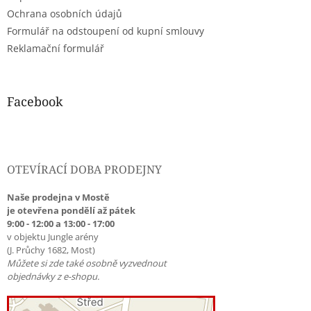
v
Ochrana osobních údajů
ý
Formulář na odstoupení od kupní smlouvy
p
i
Reklamační formulář
s
u
Facebook
OTEVÍRACÍ DOBA PRODEJNY
Naše prodejna v Mostě
je otevřena pondělí až pátek
9:00 - 12:00 a 13:00 - 17:00
v objektu Jungle arény
(J. Průchy 1682, Most)
Můžete si zde také osobně vyzvednout
objednávky z e-shopu.