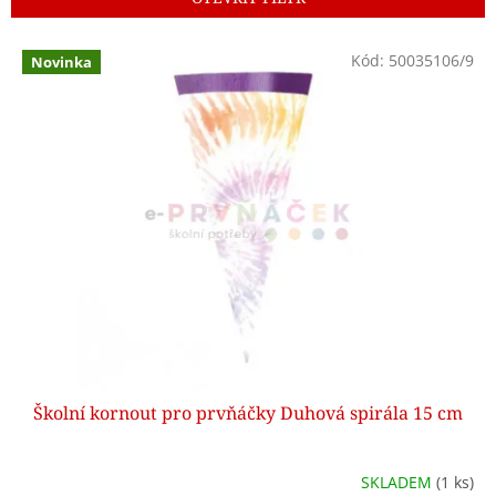
r
o
V
Kód:
50035106/9
d
Novinka
ý
u
p
k
i
t
s
ů
p
r
o
d
u
k
t
ů
Školní kornout pro prvňáčky Duhová spirála 15 cm
SKLADEM
(1 ks)