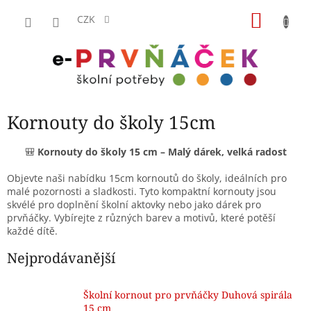
Přejít
NÁKU
na
CZK
obsah
KOŠÍK
Kornouty do školy 15cm
🎒
Kornouty do školy 15 cm – Malý dárek, velká radost
Objevte naši nabídku 15cm kornoutů do školy, ideálních pro
malé pozornosti a sladkosti.
Tyto kompaktní kornouty jsou
skvélé pro doplnění školní aktovky nebo jako dárek pro
prvňáčky.
Vybírejte z různých barev a motivů, které potěší
každé dítě.
Nejprodávanější
Školní kornout pro prvňáčky Duhová spirála
15 cm