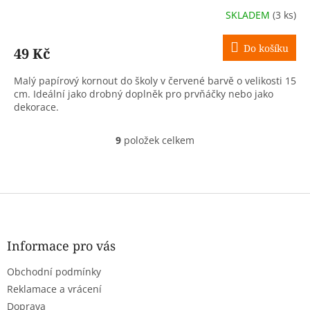
SKLADEM
(3 ks)
Do košíku
49 Kč
Malý papírový kornout do školy v červené barvě o velikosti 15
cm. Ideální jako drobný doplněk pro prvňáčky nebo jako
dekorace.
9
položek celkem
O
v
l
á
d
Z
a
á
c
p
í
a
Informace pro vás
p
t
r
Obchodní podmínky
í
v
k
Reklamace a vrácení
y
Doprava