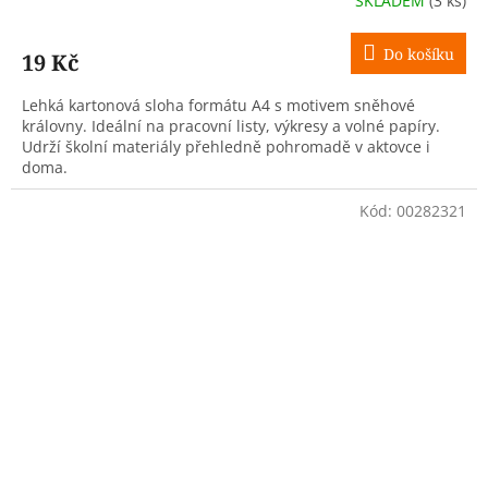
SKLADEM
(3 ks)
Do košíku
19 Kč
Lehká kartonová sloha formátu A4 s motivem sněhové
královny. Ideální na pracovní listy, výkresy a volné papíry.
Udrží školní materiály přehledně pohromadě v aktovce i
doma.
Kód:
00282321