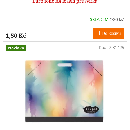
Euro folie A4 lesklá průsvitka
SKLADEM
(>20 ks)
Do košíku
1,50 Kč
Kód:
7-31425
Novinka