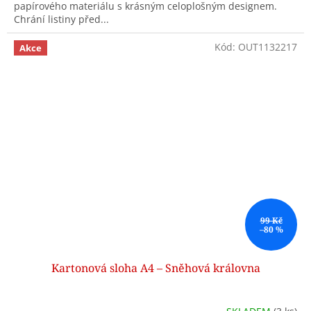
papírového materiálu s krásným celoplošným designem.
Chrání listiny před...
Kód:
OUT1132217
Akce
99 Kč
–80 %
Kartonová sloha A4 – Sněhová královna