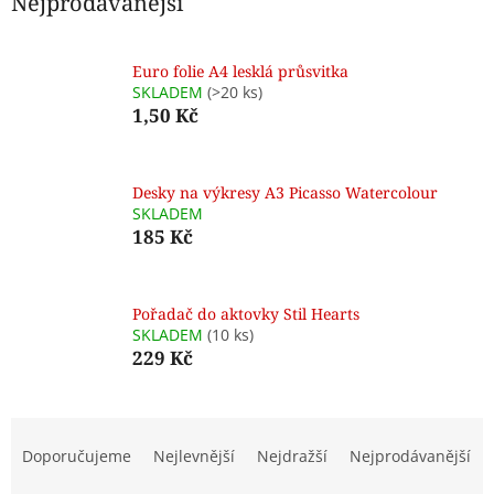
Nejprodávanější
Euro folie A4 lesklá průsvitka
SKLADEM
(>20 ks)
1,50 Kč
Desky na výkresy A3 Picasso Watercolour
SKLADEM
185 Kč
Pořadač do aktovky Stil Hearts
SKLADEM
(10 ks)
229 Kč
Ř
a
Doporučujeme
Nejlevnější
Nejdražší
Nejprodávanější
z