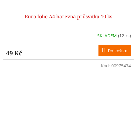
Euro folie A4 barevná průsvitka 10 ks
SKLADEM
(12 ks)
Do košíku
49 Kč
Kód:
00975474