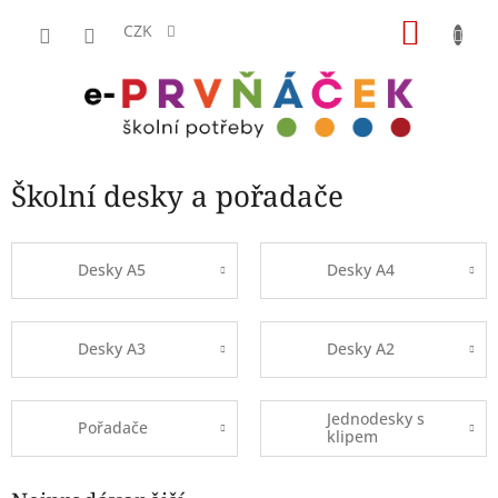
Přejít
NÁKU
na
CZK
obsah
KOŠÍK
Školní desky a pořadače
Desky A5
Desky A4
Desky A3
Desky A2
Jednodesky s
Pořadače
klipem