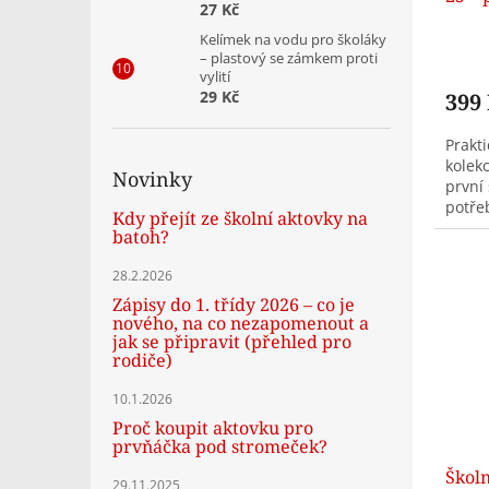
27 Kč
Kelímek na vodu pro školáky
– plastový se zámkem proti
vylití
29 Kč
399
Prakti
kolekc
Novinky
první
potřeb
Kdy přejít ze školní aktovky na
pravít
batoh?
28.2.2026
Zápisy do 1. třídy 2026 – co je
nového, na co nezapomenout a
jak se připravit (přehled pro
rodiče)
10.1.2026
Proč koupit aktovku pro
prvňáčka pod stromeček?
Škol
29.11.2025