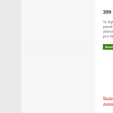
399
🦄 Sty
penál
jedno
pro šk
pravít
Novi
Školn
Anim