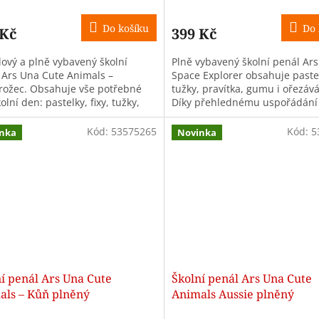
Do košíku
Do 
 Kč
399 Kč
lový a plně vybavený školní
Plně vybavený školní penál Ar
 Ars Una Cute Animals –
Space Explorer obsahuje pastelk
rožec. Obsahuje vše potřebné
tužky, pravítka, gumu i ořezává
olní den: pastelky, fixy, tužky,
Díky přehlednému uspořádání
ka a další. Ideální pro malé...
kvalitnímu zpracování je skvělo
Kód:
53575265
Kód:
5
nka
Novinka
í penál Ars Una Cute
Školní penál Ars Una Cute
als – Kůň plněný
Animals Aussie plněný