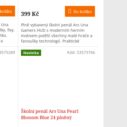
košíku
Do košíku
399 Kč
s Una
Plně vybavený školní penál Ars Una
y, fixy,
Gamers HUD s moderním herním
tko.
motivem potěší všechny malé hráče a
 a
fanoušky technologií. Praktické
u...
uspořádání a kompletní výbava jsou
ideální...
3575289
Kód:
53573766
Novinka
Školní penál Ars Una Pearl
Blossom Blue 24 plněný