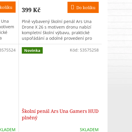
košíku
Do košíku
399 Kč
s Una
Plně vybavený školní penál Ars Una
motivem
Drone X 26 s motivem dronu nabízí
ické
kompletní školní výbavu, praktické
a
uspořádání a odolné provedení pro
olačky...
školáky na 1. stupni ZŠ.
3575524
Kód:
53575258
Novinka
Školní penál Ars Una Gamers HUD
plněný
KLADEM
SKLADEM