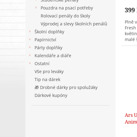
Pouzdra na psací potřeby
399
Rolovací penály do školy
Plně 
Výprodej a slevy školních penálů
Fresh
Školní doplňky
květi
malé 
Papírnictví
komple
Párty doplňky
Kalendáře a diáře
Ostatní
Vše pro leváky
Tip na dárek
🎁 Drobné dárky pro spolužáky
Dárkové kupóny
Ars U
Anim