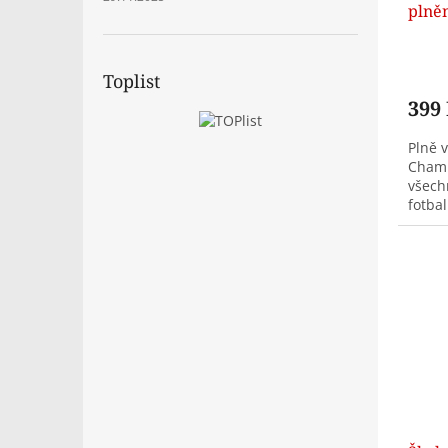
plně
Toplist
399
Plně 
Champ
všech
fotba
kompl
pro...