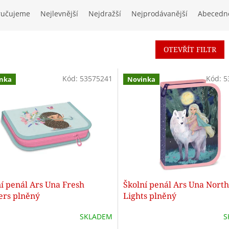
ručujeme
Nejlevnější
Nejdražší
Nejprodávanější
Abecedn
OTEVŘÍT FILTR
Kód:
53575241
Kód:
5
nka
Novinka
í penál Ars Una Fresh
Školní penál Ars Una Nort
ers plněný
Lights plněný
SKLADEM
S