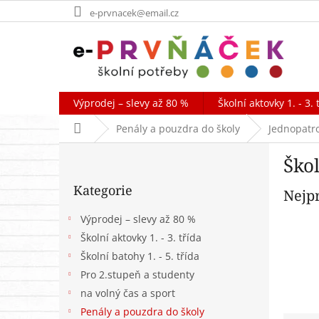
Přejít
e-prvnacek@email.cz
na
obsah
Výprodej – slevy až 80 %
Školní aktovky 1. - 3. 
Domů
Penály a pouzdra do školy
Jednopatr
P
Ško
o
Přeskočit
s
Kategorie
kategorie
Nejp
t
r
Výprodej – slevy až 80 %
a
Školní aktovky 1. - 3. třída
n
Školní batohy 1. - 5. třída
n
í
Pro 2.stupeň a studenty
p
na volný čas a sport
a
Penály a pouzdra do školy