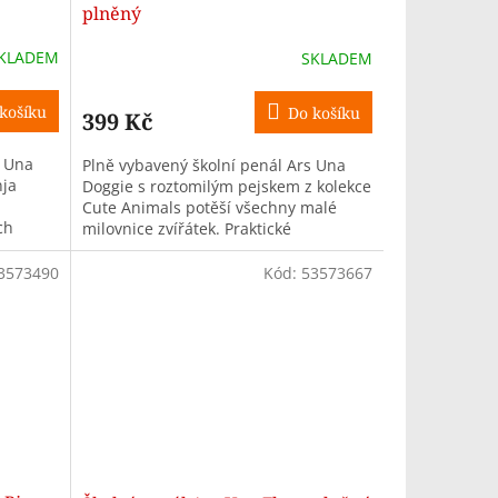
plněný
KLADEM
SKLADEM
košíku
Do košíku
399 Kč
s Una
Plně vybavený školní penál Ars Una
nja
Doggie s roztomilým pejskem z kolekce
Cute Animals potěší všechny malé
ch
milovnice zvířátek. Praktické
uspořádání a kompletní výbava jsou...
3573490
Kód:
53573667