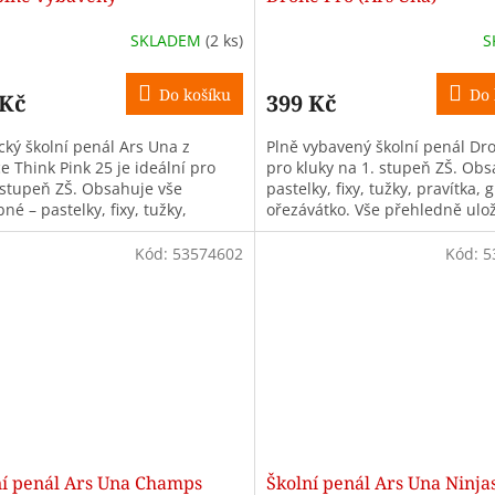
SKLADEM
(2 ks)
S
Do košíku
Do 
 Kč
399 Kč
cký školní penál Ars Una z
Plně vybavený školní penál Dr
e Think Pink 25 je ideální pro
pro kluky na 1. stupeň ZŠ. Ob
 stupeň ZŠ. Obsahuje vše
pastelky, fixy, tužky, pravítka,
né – pastelky, fixy, tužky,
ořezávátko. Vše přehledně ulo
ka i rozvrh. Vhodný pro dívky.
poutkách.
Kód:
53574602
Kód:
5
ní penál Ars Una Champs
Školní penál Ars Una Ninjas