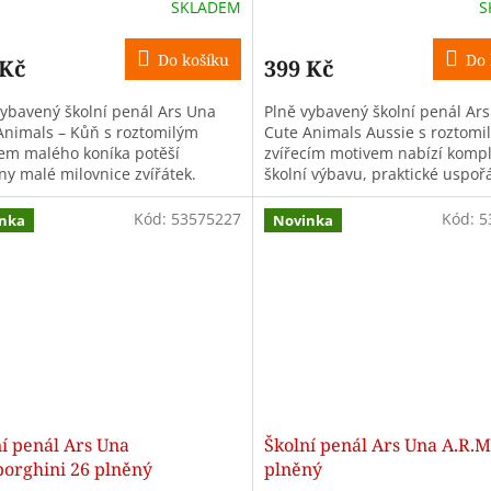
SKLADEM
S
Do košíku
Do 
 Kč
399 Kč
vybavený školní penál Ars Una
Plně vybavený školní penál Ar
Animals – Kůň s roztomilým
Cute Animals Aussie s roztomi
em malého koníka potěší
zvířecím motivem nabízí kompl
ny malé milovnice zvířátek.
školní výbavu, praktické uspoř
ické uspořádání a kompletní
odolné provedení pro děti na 1.
 jsou...
Kód:
53575227
Kód:
5
nka
Novinka
í penál Ars Una
Školní penál Ars Una A.R.M
orghini 26 plněný
plněný