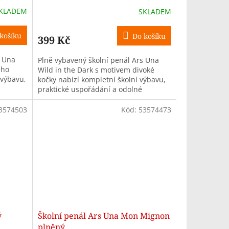
KLADEM
SKLADEM
košíku
Do košíku
399 Kč
s Una
Plně vybavený školní penál Ars Una
ého
Wild in the Dark s motivem divoké
 výbavu,
kočky nabízí kompletní školní výbavu,
praktické uspořádání a odolné
upni ZŠ.
zpracování pro školáky na 1. stupni ZŠ.
3574503
Kód:
53574473
ý
Školní penál Ars Una Mon Mignon
plněný