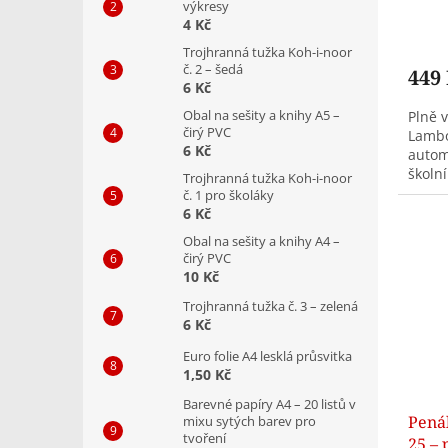
výkresy
4 Kč
Trojhranná tužka Koh-i-noor
č. 2 – šedá
449
6 Kč
Obal na sešity a knihy A5 –
Plně 
čirý PVC
Lambo
6 Kč
autom
školn
Trojhranná tužka Koh-i-noor
odoln
č. 1 pro školáky
6 Kč
Obal na sešity a knihy A4 –
čirý PVC
10 Kč
Trojhranná tužka č. 3 – zelená
6 Kč
Euro folie A4 lesklá průsvitka
1,50 Kč
Barevné papíry A4 – 20 listů v
Penál
mixu sytých barev pro
tvoření
25 –