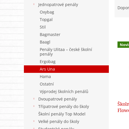
Ř
n
Jednopatrové penály
a
e
Dopo
Oxybag
z
l
e
Topgal
n
Stil
í
Bagmaster
p
V
Baagl
r
Novi
ý
Penály Ulitaa – české školní
o
p
penály
d
i
Ergobag
u
s
Ars Una
k
p
t
Hama
r
ů
Ostatní
o
d
Výprodej školních penálů
u
Dvoupatrové penály
Školn
k
Třípatrové penály do školy
Flow
t
Školní penály Top Model
ů
Velké penály do školy
Studentské penály