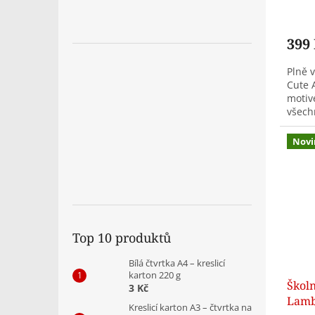
399
Plně 
Cute 
motiv
všech
Prakt
výbava
Novi
Top 10 produktů
Bílá čtvrtka A4 – kreslicí
karton 220 g
Školn
3 Kč
Lamb
Kreslicí karton A3 – čtvrtka na