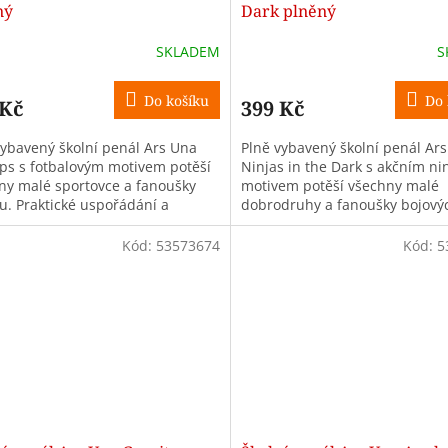
ný
Dark plněný
SKLADEM
S
Do košíku
Do 
 Kč
399 Kč
vybavený školní penál Ars Una
Plně vybavený školní penál Ar
s s fotbalovým motivem potěší
Ninjas in the Dark s akčním ni
ny malé sportovce a fanoušky
motivem potěší všechny malé
lu. Praktické uspořádání a
dobrodruhy a fanoušky bojový
etní školní výbava jsou ideální
hrdinů. Praktické uspořádání a
kompletní výbava...
Kód:
53573674
Kód:
5