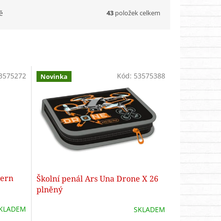
43
položek celkem
ě
3575272
Kód:
53575388
Novinka
hern
Školní penál Ars Una Drone X 26
plněný
KLADEM
SKLADEM