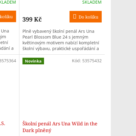
KLADEM
SKLADEM
košíku
Do košíku
399 Kč
s Una
Plně vybavený školní penál Ars Una
lým
Pearl Blossom Blue 24 s jemným
etní
květinovým motivem nabízí kompletní
ádání a
školní výbavu, praktické uspořádání a
...
odolné provedení pro školačky na 1....
3575364
Kód:
53575432
Novinka
.S.
Školní penál Ars Una Wild in the
Dark plněný