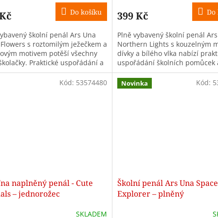
Do košíku
Do 
 Kč
399 Kč
vybavený školní penál Ars Una
Plně vybavený školní penál Ar
 Flowers s roztomilým ježečkem a
Northern Lights s kouzelným 
novým motivem potěší všechny
dívky a bílého vlka nabízí prakt
školačky. Praktické uspořádání a
uspořádání školních pomůcek 
tní výbava jsou ideální...
kvalitní zpracování pro malé šk
Kód:
53574480
Kód:
5
Novinka
na naplněný penál - Cute
Školní penál Ars Una Space
als – jednorožec
Explorer – plněný
SKLADEM
S