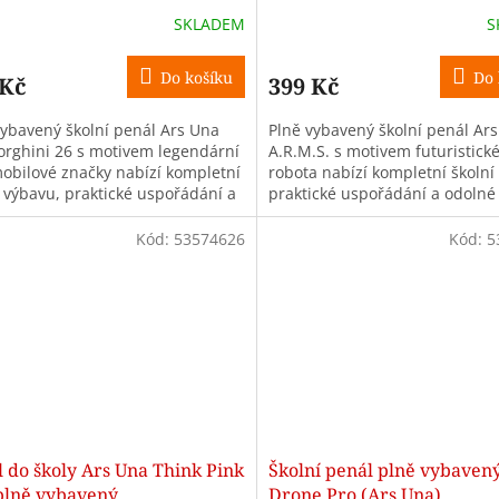
SKLADEM
S
Do košíku
Do 
 Kč
399 Kč
vybavený školní penál Ars Una
Plně vybavený školní penál Ar
rghini 26 s motivem legendární
A.R.M.S. s motivem futuristick
obilové značky nabízí kompletní
robota nabízí kompletní školní
í výbavu, praktické uspořádání a
praktické uspořádání a odolné
é provedení pro školáky na...
provedení pro školáky na 1. st
Kód:
53574626
Kód:
5
 do školy Ars Una Think Pink
Školní penál plně vybaven
 plně vybavený
Drone Pro (Ars Una)