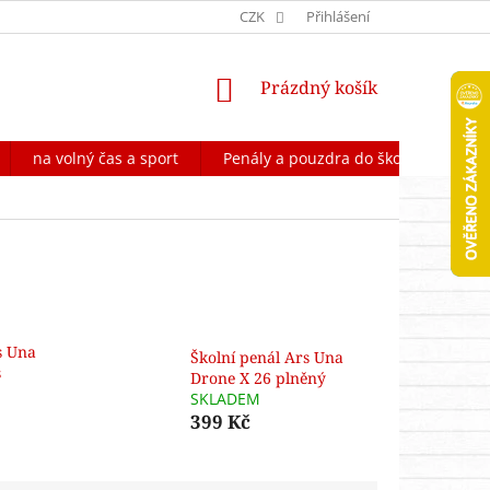
OCHRANA OSOBNÍCH ÚDAJŮ
CZK
FORMULÁŘ NA ODSTOUPENÍ OD 
Přihlášení
NÁKUPNÍ
Prázdný košík
KOŠÍK
na volný čas a sport
Penály a pouzdra do školy
Škol
s Una
Školní penál Ars Una
s
Drone X 26 plněný
SKLADEM
399 Kč