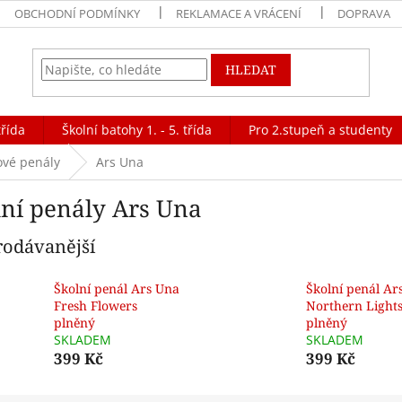
OBCHODNÍ PODMÍNKY
REKLAMACE A VRÁCENÍ
DOPRAVA
HLEDAT
třída
Školní batohy 1. - 5. třída
Pro 2.stupeň a studenty
ové penály
Ars Una
lní penály Ars Una
rodávanější
Školní penál Ars Una
Školní penál Ar
Fresh Flowers
Northern Light
plněný
plněný
SKLADEM
SKLADEM
399 Kč
399 Kč