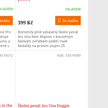
KLADEM
SKLADEM
košíku
Do košíku
399 Kč
one Pro
Roztomilý plně vybavený školní penál
sahuje
Ars Una Mon Mignon s kouzelným
 gumu a
fialovým zvířátkem potěší malé
žené v
školačky na prvním stupni ZŠ.
Praktické uspořádání a kompletní
školní výbava v...
3574572
Kód:
53574589
 in the
Školní penál Ars Una Doggie