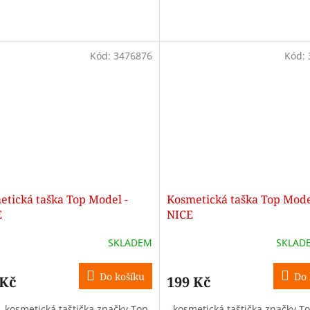
Kód:
3476876
Kód:
etická taška Top Model -
Kosmetická taška Top Mode
E
NICE
SKLADEM
SKLAD
Do košíku
Do 
 Kč
199 Kč
- kosmetická taštička značky Top
- kosmetická taštička značky T