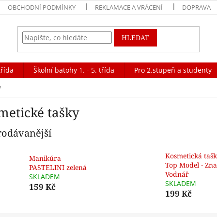
OBCHODNÍ PODMÍNKY
REKLAMACE A VRÁCENÍ
DOPRAVA
HLEDAT
třída
Školní batohy 1. - 5. třída
Pro 2.stupeň a studenty
y
metické tašky
rodávanější
Kosmetická taš
Manikúra
Top Model - Zn
PASTELINI zelená
Vodnář
SKLADEM
SKLADEM
159 Kč
199 Kč