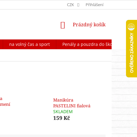
OCHRANA OSOBNÍCH ÚDAJŮ
CZK
FORMULÁŘ NA ODSTOUPENÍ OD 
Přihlášení
NÁKUPNÍ
Prázdný košík
KOŠÍK
na volný čas a sport
Penály a pouzdra do školy
Škol
ka
Manikúra
amení
PASTELINI fialová
SKLADEM
159 Kč