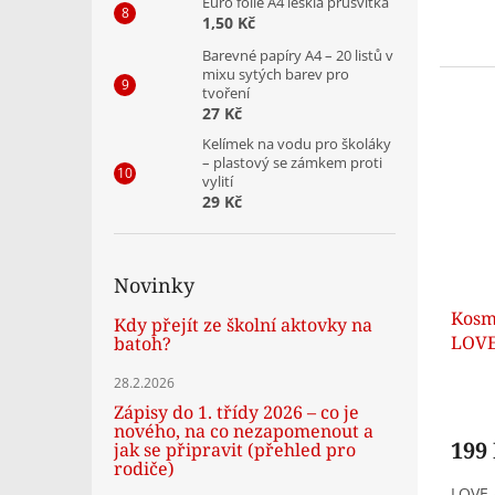
Euro folie A4 lesklá průsvitka
1,50 Kč
Barevné papíry A4 – 20 listů v
mixu sytých barev pro
tvoření
27 Kč
Kelímek na vodu pro školáky
– plastový se zámkem proti
vylití
29 Kč
Novinky
Kosm
Kdy přejít ze školní aktovky na
LOV
batoh?
28.2.2026
Zápisy do 1. třídy 2026 – co je
nového, na co nezapomenout a
199
jak se připravit (přehled pro
rodiče)
LOVE 