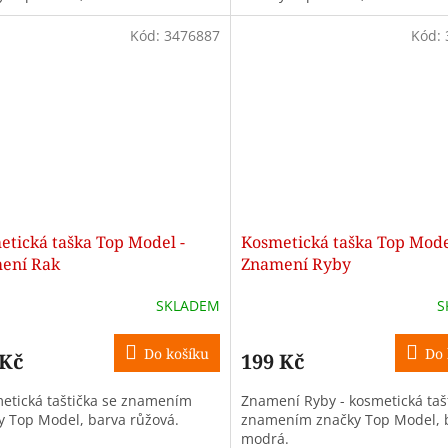
Kód:
3476887
Kód:
etická taška Top Model -
Kosmetická taška Top Mode
ení Rak
Znamení Ryby
SKLADEM
S
Do košíku
Do 
 Kč
199 Kč
metická taštička se znamením
Znamení Ryby - kosmetická taš
y Top Model, barva růžová.
znamením značky Top Model, 
modrá.