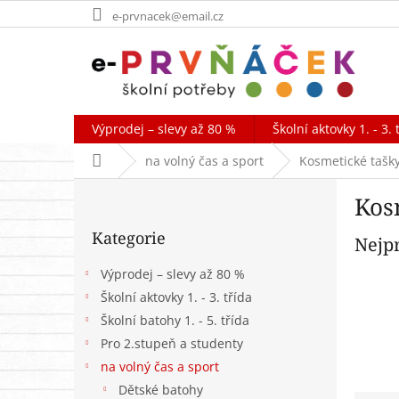
Přejít
e-prvnacek@email.cz
na
obsah
Výprodej – slevy až 80 %
Školní aktovky 1. - 3. 
Domů
na volný čas a sport
Kosmetické tašk
P
Kos
o
Přeskočit
s
Kategorie
kategorie
Nejp
t
r
Výprodej – slevy až 80 %
a
Školní aktovky 1. - 3. třída
n
Školní batohy 1. - 5. třída
n
í
Pro 2.stupeň a studenty
p
na volný čas a sport
a
Dětské batohy