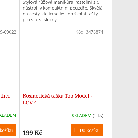
Stylová růžová manikúra Pastelini s 6
nástroji v kompaktním pouzdře. Skvělá
na cesty, do kabelky i do školní tašky
pro starší slečny.
9-69022
Kód:
3476874
ather
Kosmetická taška Top Model -
LOVE
KLADEM
SKLADEM
(1 ks)
košíku
Do košíku
199 Kč