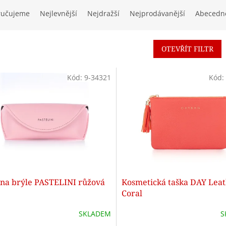
ručujeme
Nejlevnější
Nejdražší
Nejprodávanější
Abecedn
OTEVŘÍT FILTR
Kód:
9-34321
Kód:
 na brýle PASTELINI růžová
Kosmetická taška DAY Lea
Coral
SKLADEM
S