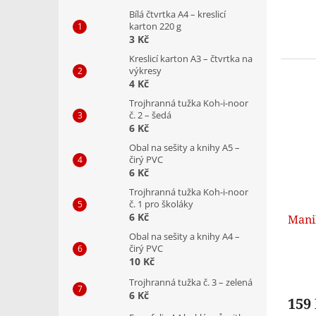
Bílá čtvrtka A4 – kreslicí
karton 220 g
3 Kč
Kreslicí karton A3 – čtvrtka na
výkresy
4 Kč
Trojhranná tužka Koh-i-noor
č. 2 – šedá
6 Kč
Obal na sešity a knihy A5 –
čirý PVC
6 Kč
Trojhranná tužka Koh-i-noor
č. 1 pro školáky
6 Kč
Mani
Obal na sešity a knihy A4 –
čirý PVC
10 Kč
Trojhranná tužka č. 3 – zelená
6 Kč
159