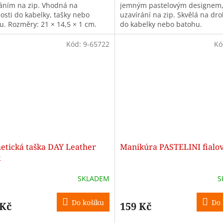
áním na zip. Vhodná na
jemným pastelovým designem
osti do kabelky, tašky nebo
uzavírání na zip. Skvělá na dro
u. Rozměry: 21 × 14,5 × 1 cm.
do kabelky nebo batohu.
Kód:
9-65722
Kó
etická taška DAY Leather
Manikúra PASTELINI fialo
k
SKLADEM
S
Do košíku
Do 
 Kč
159 Kč