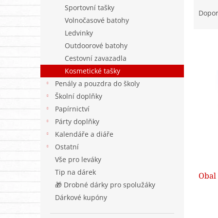
Ř
n
Sportovní tašky
a
e
Dopo
Volnočasové batohy
z
l
e
Ledvinky
n
Outdoorové batohy
í
Cestovní zavazadla
p
V
Kosmetické tašky
r
ý
Penály a pouzdra do školy
o
p
d
Školní doplňky
i
u
Papírnictví
s
k
Párty doplňky
p
t
r
Kalendáře a diáře
ů
o
Ostatní
d
Vše pro leváky
u
Tip na dárek
Obal
k
🎁 Drobné dárky pro spolužáky
t
ů
Dárkové kupóny