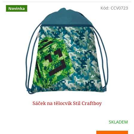
Kód:
CCV0723
Novinka
Sáček na tělocvik Stil Craftboy
SKLADEM