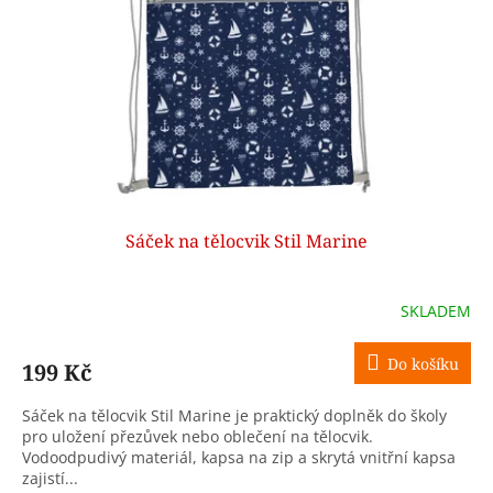
p
r
o
d
u
k
t
ů
Sáček na tělocvik Stil Marine
SKLADEM
Do košíku
199 Kč
Sáček na tělocvik Stil Marine je praktický doplněk do školy
pro uložení přezůvek nebo oblečení na tělocvik.
Vodoodpudivý materiál, kapsa na zip a skrytá vnitřní kapsa
zajistí...