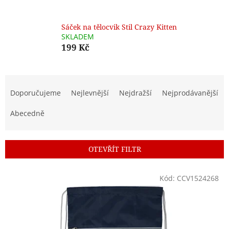
Sáček na tělocvik Stil Crazy Kitten
SKLADEM
199 Kč
Ř
a
Doporučujeme
Nejlevnější
Nejdražší
Nejprodávanější
z
e
Abecedně
n
í
p
OTEVŘÍT FILTR
r
o
V
Kód:
CCV1524268
d
ý
u
p
k
i
t
s
ů