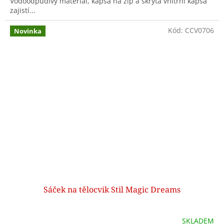
Vodoodpudivý materiál, kapsa na zip a skrytá vnitřní kapsa
zajistí...
Kód:
CCV0706
Novinka
Sáček na tělocvik Stil Magic Dreams
SKLADEM