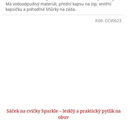
Má vodoodpudivý materiál, přední kapsu na zip, vnitřní
kapsičku a pohodlné šňůrky na záda.
Kód:
CCV0623
Sáček na cvičky Sparkle – lesklý a praktický pytlík na
obuv