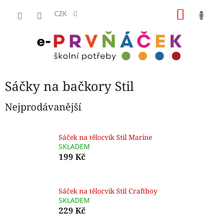
Přejít
NÁKU
na
CZK
obsah
KOŠÍK
Sáčky na bačkory Stil
Nejprodávanější
Sáček na tělocvik Stil Marine
SKLADEM
199 Kč
Sáček na tělocvik Stil Craftboy
SKLADEM
229 Kč