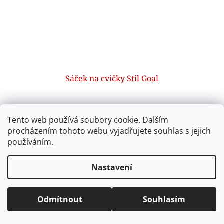
Sáček na cvičky Stil Goal
SKLADEM
(1 ks)
Tento web používá soubory cookie. Dalším
procházením tohoto webu vyjadřujete souhlas s jejich
Do košíku
229 Kč
používáním.
Sáček na cvičky Stil Goal s kapsou na zip, skrytou vnitřní
Nastavení
kapsou a zesílenými šňůrkami. Skvělý doplněk pro školní
aktovku – ideální na přezůvky nebo tělocvik.
Kód:
CCV0632
Odmítnout
Souhlasím