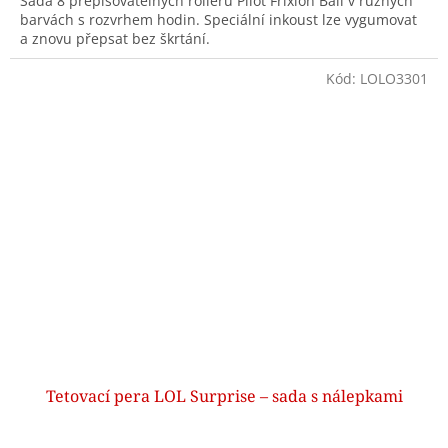
Sada 8 přepisovatelných rollerů Pilot Frixion Ball v různých
barvách s rozvrhem hodin. Speciální inkoust lze vygumovat
a znovu přepsat bez škrtání.
Kód:
LOLO3301
Tetovací pera LOL Surprise – sada s nálepkami