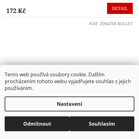
DETAIL
172 Kč
Kód:
2064/S8-BULLET
Tento web používá soubory cookie. Dalším
procházením tohoto webu vyjadřujete souhlas s jejich
používáním.
Nastavení
FriXion Family - Bullet Journal dárková sada
Odmítnout
Souhlasím