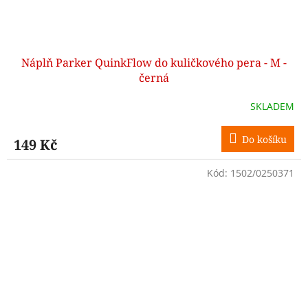
Náplň Parker QuinkFlow do kuličkového pera - M -
černá
SKLADEM
Do košíku
149 Kč
Kód:
1502/0250371