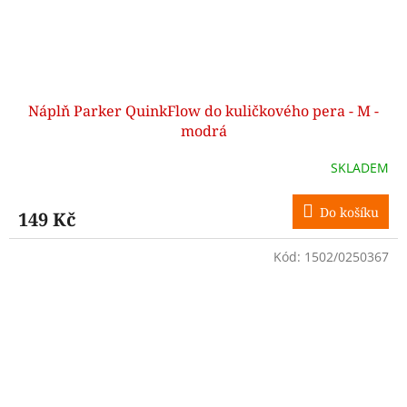
Náplň Parker QuinkFlow do kuličkového pera - M -
modrá
SKLADEM
Do košíku
149 Kč
Kód:
1502/0250367