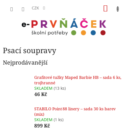
Přejít
NÁKU
na
CZK
obsah
KOŠÍK
Psací soupravy
Nejprodávanější
Grafitové tužky Maped Barbie HB – sada 6 ks,
trojhranné
SKLADEM
(13 ks)
46 Kč
STABILO Point 88 linery – sada 30 ks barev
(mix)
SKLADEM
(1 ks)
899 Kč