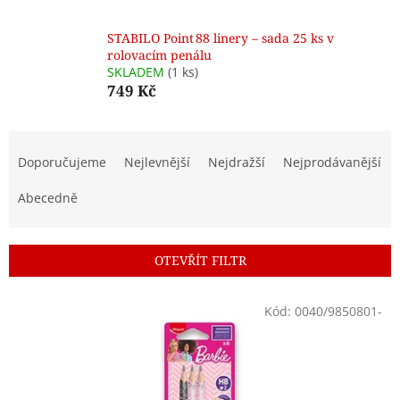
STABILO Point 88 linery – sada 25 ks v
rolovacím penálu
SKLADEM
(1 ks)
749 Kč
Ř
a
Doporučujeme
Nejlevnější
Nejdražší
Nejprodávanější
z
e
Abecedně
n
í
p
OTEVŘÍT FILTR
r
o
V
Kód:
0040/9850801-
d
ý
u
p
k
i
t
s
ů