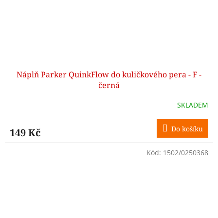
Náplň Parker QuinkFlow do kuličkového pera - F -
černá
SKLADEM
Do košíku
149 Kč
Kód:
1502/0250368