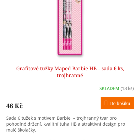
p
r
o
d
u
k
t
ů
Grafitové tužky Maped Barbie HB – sada 6 ks,
trojhranné
SKLADEM
(13 ks)
Do košíku
46 Kč
Sada 6 tužek s motivem Barbie – trojhranný tvar pro
pohodlné držení, kvalitní tuha HB a atraktivní design pro
malé školačky.