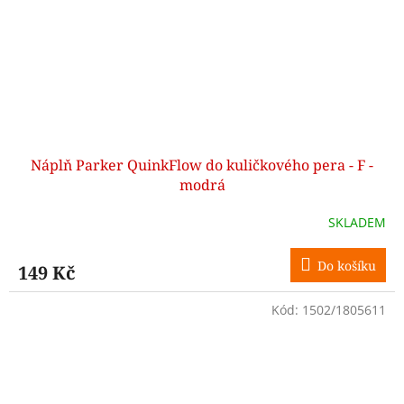
Náplň Parker QuinkFlow do kuličkového pera - F -
modrá
SKLADEM
Do košíku
149 Kč
Kód:
1502/1805611