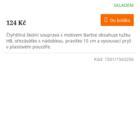
SKLADEM
Do košíku
124 Kč
Čtyřdílná školní souprava s motivem Barbie obsahuje tužku
HB, ořezávátko s nádobkou, pravítko 15 cm a vysouvací pryž
v plastovém pouzdře.
Kód:
1501/1563256