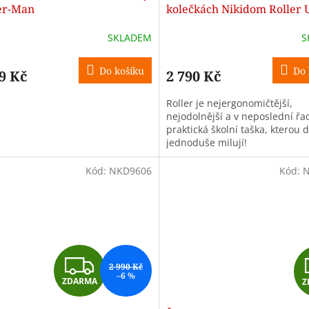
A
A
er-Man
kolečkách Nikidom Roller 
Supergirl (19 l)
R
R
SKLADEM
S
M
Do košíku
Do 
9 Kč
2 790 Kč
A
A
Roller je nejergonomičtější,
nejodolnější a v neposlední řa
praktická školní taška, kterou d
jednoduše milují!
Kód:
NKD9606
Kód:
N
Z
2 990 Kč
–6 %
ZDARMA
Z
D