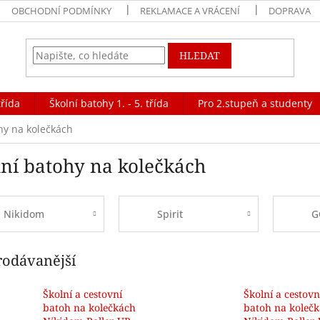
OBCHODNÍ PODMÍNKY
REKLAMACE A VRÁCENÍ
DOPRAVA
HLEDAT
třída
Školní batohy 1. - 5. třída
Pro 2.stupeň a studenty
hy na kolečkách
lní batohy na kolečkách
Nikidom
Spirit
G
rodávanější
Školní a cestovní
Školní a cestovn
batoh na kolečkách
batoh na koleč