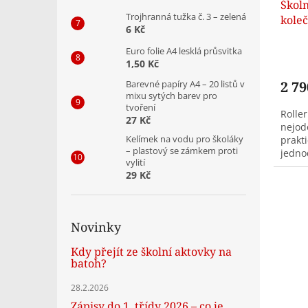
Školn
Trojhranná tužka č. 3 – zelená
kole
6 Kč
(19 l)
Euro folie A4 lesklá průsvitka
1,50 Kč
2 79
Barevné papíry A4 – 20 listů v
mixu sytých barev pro
tvoření
Roller
27 Kč
nejod
Kelímek na vodu pro školáky
prakti
– plastový se zámkem proti
jedno
vylití
29 Kč
Novinky
Kdy přejít ze školní aktovky na
batoh?
28.2.2026
Zápisy do 1. třídy 2026 – co je