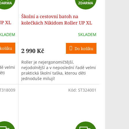
DARMA
ZDARMA
D
D
Školní a cestovní batoh na
A
A
UP XL
kolečkách Nikidom Roller UP XL
Tropic (27 l), Černý
R
R
KLADEM
SKLADEM
M
M
košíku
Do košíku
2 990 Kč
A
A
Roller je nejergonomičtější,
dě velmi
nejodolnější a v neposlední řadě velmi
ěti
praktická školní taška, kterou děti
jednoduše milují!
T318009
Kód:
ST324001