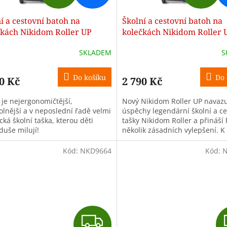
D
D
í a cestovní batoh na
Školní a cestovní batoh na
A
A
čkách Nikidom Roller UP
kolečkách Nikidom Roller 
i (19 l), Černý
Wild Fire (19 l), Černý
R
R
SKLADEM
S
M
Do košíku
Do 
0 Kč
2 790 Kč
A
A
 je nejergonomičtější,
Nový Nikidom Roller UP navaz
olnější a v neposlední řadě velmi
úspěchy legendární školní a ce
cká školní taška, kterou děti
tašky Nikidom Roller a přináší
duše milují!
několik zásadních vylepšení. K
tradičním obrovským kolečkům, 
Kód:
NKD9664
Kód:
N
Z