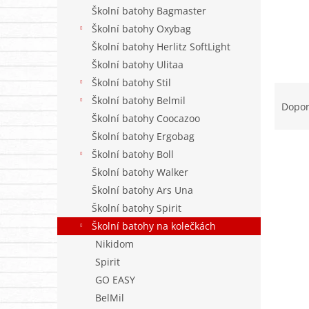
n
Školní batohy Bagmaster
e
Školní batohy Oxybag
l
Školní batohy Herlitz SoftLight
Školní batohy Ulitaa
Školní batohy Stil
Ř
Školní batohy Belmil
a
Dopo
z
Školní batohy Coocazoo
e
Školní batohy Ergobag
n
Školní batohy Boll
í
Školní batohy Walker
p
V
Školní batohy Ars Una
r
ý
Školní batohy Spirit
o
p
d
Školní batohy na kolečkách
i
u
Nikidom
s
k
p
Spirit
t
r
GO EASY
ů
o
BelMil
d