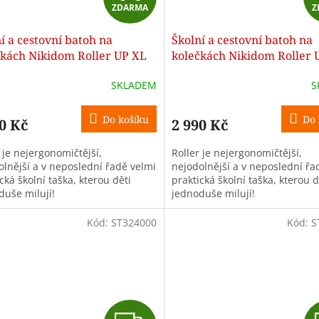
ZDARMA
Z
D
í a cestovní batoh na
Školní a cestovní batoh na
A
čkách Nikidom Roller UP XL
kolečkách Nikidom Roller 
Fire (27 l), Černý
Safari (27 l), Černý
R
SKLADEM
S
M
Do košíku
Do 
0 Kč
2 990 Kč
A
 je nejergonomičtější,
Roller je nejergonomičtější,
olnější a v neposlední řadě velmi
nejodolnější a v neposlední řa
cká školní taška, kterou děti
praktická školní taška, kterou d
duše milují!
jednoduše milují!
Kód:
ST324000
Kód:
S