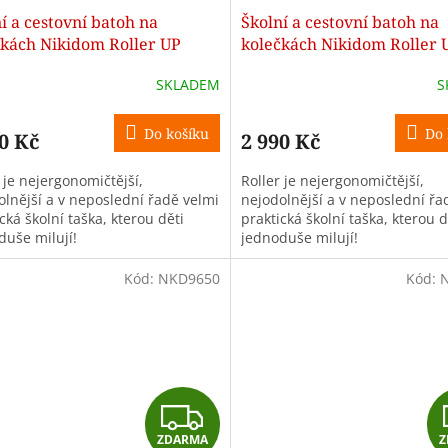
í a cestovní batoh na
Školní a cestovní batoh na
A
čkách Nikidom Roller UP
kolečkách Nikidom Roller 
t style (19 l)
Street style (27 l)
R
SKLADEM
S
M
Do košíku
Do 
0 Kč
2 990 Kč
A
 je nejergonomičtější,
Roller je nejergonomičtější,
olnější a v neposlední řadě velmi
nejodolnější a v neposlední řa
cká školní taška, kterou děti
praktická školní taška, kterou d
duše milují!
jednoduše milují!
Kód:
NKD9650
Kód:
Z
ZDARMA
Z