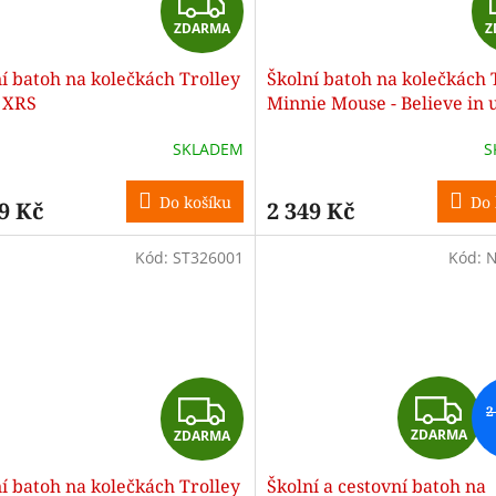
Z
ZDARMA
Z
D
í batoh na kolečkách Trolley
Školní batoh na kolečkách 
A
, XRS
Minnie Mouse - Believe in 
R
SKLADEM
S
M
Do košíku
Do 
9 Kč
2 349 Kč
A
Kód:
ST326001
Kód:
N
Z
Z
2
ZDARMA
ZDARMA
D
D
í batoh na kolečkách Trolley
Školní a cestovní batoh na