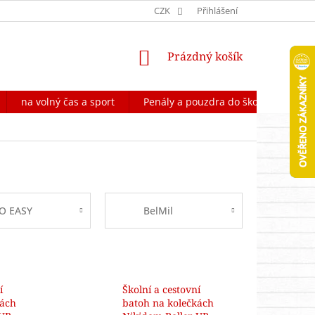
OCHRANA OSOBNÍCH ÚDAJŮ
CZK
FORMULÁŘ NA ODSTOUPENÍ OD 
Přihlášení
NÁKUPNÍ
Prázdný košík
KOŠÍK
na volný čas a sport
Penály a pouzdra do školy
Škol
O EASY
BelMil
í
Školní a cestovní
kách
batoh na kolečkách