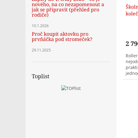
nového, na co nezapomenout a
Školn
jak se připravit (přehled pro
kole
rodiče)
Stree
10.1.2026
Proč koupit aktovku pro
prvňáčka pod stromeček?
2 79
29.11.2025
Roller
nejod
prakti
jedno
Toplist