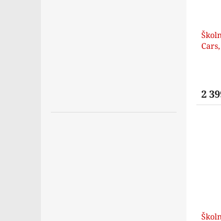
Školn
Cars
2 39
Školn