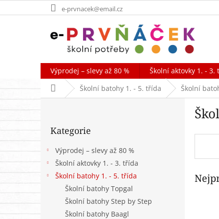
Přejít
e-prvnacek@email.cz
na
obsah
Výprodej – slevy až 80 %
Školní aktovky 1. - 3. 
Domů
Školní batohy 1. - 5. třída
Školní bato
P
Ško
o
Přeskočit
s
Kategorie
kategorie
t
r
Výprodej – slevy až 80 %
a
Školní aktovky 1. - 3. třída
n
Školní batohy 1. - 5. třída
Nejp
n
í
Školní batohy Topgal
p
Školní batohy Step by Step
a
Školní batohy Baagl