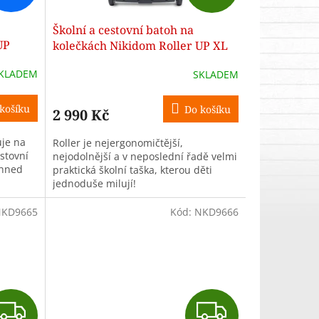
D
Školní a cestovní batoh na
A
UP
kolečkách Nikidom Roller UP XL
Camo (27 l), Černý
R
KLADEM
SKLADEM
M
M
košíku
Do košíku
2 990 Kč
A
uje na
Roller je nejergonomičtější,
stovní
nejodolnější a v neposlední řadě velmi
 hned
praktická školní taška, kterou děti
jednoduše milují!
díky...
KD9665
Kód:
NKD9666
Z
Z