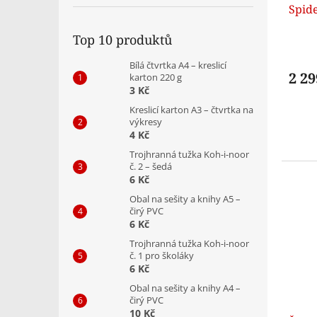
Spid
Top 10 produktů
Bílá čtvrtka A4 – kreslicí
2 29
karton 220 g
3 Kč
Kreslicí karton A3 – čtvrtka na
výkresy
4 Kč
Trojhranná tužka Koh-i-noor
č. 2 – šedá
6 Kč
Obal na sešity a knihy A5 –
čirý PVC
6 Kč
Trojhranná tužka Koh-i-noor
č. 1 pro školáky
6 Kč
Obal na sešity a knihy A4 –
čirý PVC
10 Kč