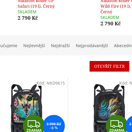
Nikidom Roller UP
Nikidom Roller
Safari (19 l), Černý
Wild Fire (19 l),
SKLADEM
Černý
2 790 Kč
SKLADEM
2 790 Kč
ručujeme
Nejlevnější
Nejdražší
Nejprodávanější
Abecedn
OTEVŘÍT FILTR
Kód:
NKD9615
Kód:
N
Z
Z
2 990 Kč
2
–6 %
ZDARMA
ZDARMA