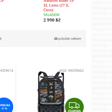
 UP
Nikidom Roller UP
XL Camo (27 l),
Černý
SKLADEM
2 990 Kč
20
položek celkem
ě
KD9614
Kód:
NKD9662
Z
 990 Kč
–6 %
ZDARMA