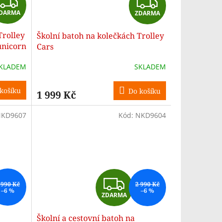
Z
Z
DARMA
ZDARMA
D
D
Trolley
Školní batoh na kolečkách Trolley
A
A
unicorn
Cars
R
R
KLADEM
SKLADEM
M
M
košíku
Do košíku
1 999 Kč
A
A
KD9607
Kód:
NKD9604
Z
 990 Kč
2 990 Kč
–6 %
–6 %
ZDARMA
D
Školní a cestovní batoh na