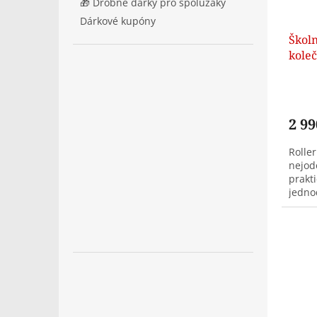
🎁 Drobné dárky pro spolužáky
Dárkové kupóny
Školn
kole
Wild 
2 99
Roller
nejod
prakti
jedno