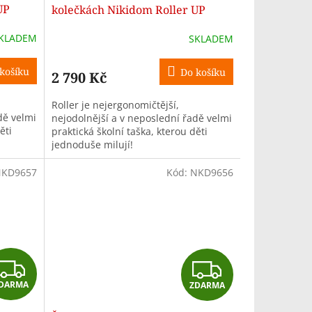
A
UP
kolečkách Nikidom Roller UP
Black (19 l)
R
KLADEM
SKLADEM
M
M
košíku
Do košíku
2 790 Kč
A
Roller je nejergonomičtější,
dě velmi
nejodolnější a v neposlední řadě velmi
ěti
praktická školní taška, kterou děti
jednoduše milují!
KD9657
Kód:
NKD9656
Z
Z
DARMA
ZDARMA
D
D