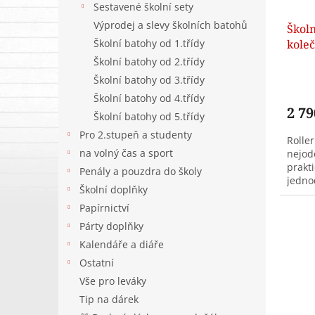
Sestavené školní sety
u
Výprodej a slevy školních batohů
Školn
k
kole
Školní batohy od 1.třídy
t
Safar
ů
Školní batohy od 2.třídy
Školní batohy od 3.třídy
Školní batohy od 4.třídy
2 79
Školní batohy od 5.třídy
Pro 2.stupeň a studenty
Roller
na volný čas a sport
nejod
prakti
Penály a pouzdra do školy
jedno
Školní doplňky
Papírnictví
Párty doplňky
Kalendáře a diáře
Ostatní
Vše pro leváky
Tip na dárek