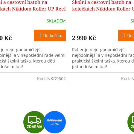
í a cestovní batoh na
Školní a cestovní batoh na
A
čkách Nikidom Roller UP Reef
kolečkách Nikidom Roller 
Supergirl (27 l)
R
SKLADEM
S
M
Do košíku
Do 
0 Kč
2 990 Kč
A
 je nejergonomičtější,
Roller je nejergonomičtější,
olnější a v neposlední řadě velmi
nejodolnější a v neposlední řa
cká školní taška, kterou děti
praktická školní taška, kterou d
duše milují!
jednoduše milují!
Kód:
NKD9602
Kód:
N
Z
2 990 Kč
–6 %
ZDARMA
Z
D