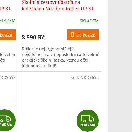
Školní a cestovní batoh na
A
A
UP XL
kolečkách Nikidom Roller UP XL
Reef (27 l)
R
R
KLADEM
SKLADEM
M
M
košíku
Do košíku
2 990 Kč
A
A
Roller je nejergonomičtější,
dě velmi
nejodolnější a v neposlední řadě velmi
ěti
praktická školní taška, kterou děti
jednoduše milují!
KD9652
Kód:
NKD9653
Z
Z
DARMA
ZDARMA
D
D