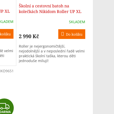
Školní a cestovní batoh na
A
A
UP XL
kolečkách Nikidom Roller UP XL
Butterfly camo (27 l)
R
R
KLADEM
SKLADEM
M
M
košíku
Do košíku
2 990 Kč
A
A
Roller je nejergonomičtější,
dě velmi
nejodolnější a v neposlední řadě velmi
ěti
praktická školní taška, kterou děti
jednoduše milují!
NKD9651
Z
DARMA