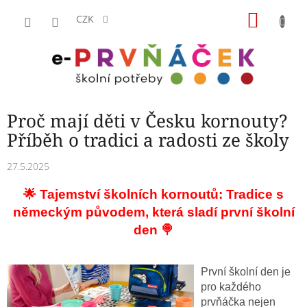
Přejít
NÁKU
na
CZK
obsah
KOŠÍK
Proč mají děti v Česku kornouty?
Příběh o tradici a radosti ze školy
27.5.2025
🌟 Tajemství školních kornoutů: Tradice s
německým původem, která sladí první školní
den 🍭
První školní den je
pro každého
prvňáčka nejen