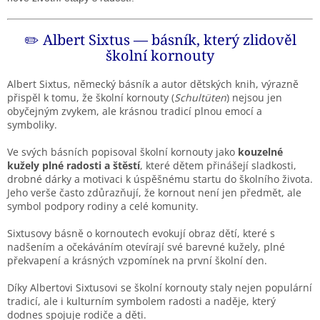
✏️ Albert Sixtus — básník, který zlidověl
školní kornouty
Albert Sixtus, německý básník a autor dětských knih, výrazně
přispěl k tomu, že školní kornouty (
Schultüten
) nejsou jen
obyčejným zvykem, ale krásnou tradicí plnou emocí a
symboliky.
Ve svých básních popisoval školní kornouty jako
kouzelné
kužely plné radosti a štěstí
, které dětem přinášejí sladkosti,
drobné dárky a motivaci k úspěšnému startu do školního života.
Jeho verše často zdůrazňují, že kornout není jen předmět, ale
symbol podpory rodiny a celé komunity.
Sixtusovy básně o kornoutech evokují obraz dětí, které s
nadšením a očekáváním otevírají své barevné kužely, plné
překvapení a krásných vzpomínek na první školní den.
Díky Albertovi Sixtusovi se školní kornouty staly nejen populární
tradicí, ale i kulturním symbolem radosti a naděje, který
dodnes spojuje rodiče a děti.