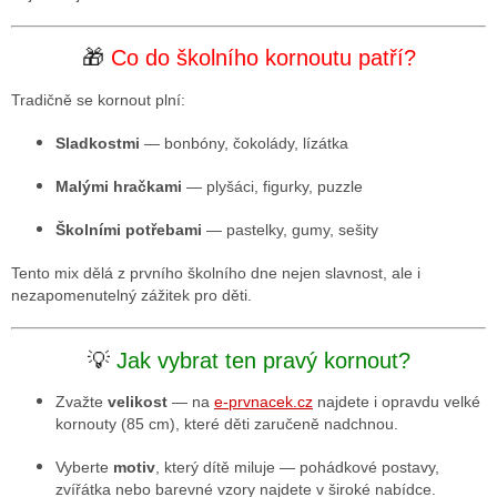
🎁
Co do školního kornoutu patří?
Tradičně se kornout plní:
Sladkostmi
— bonbóny, čokolády, lízátka
Malými hračkami
— plyšáci, figurky, puzzle
Školními potřebami
— pastelky, gumy, sešity
Tento mix dělá z prvního školního dne nejen slavnost, ale i
nezapomenutelný zážitek pro děti.
💡
Jak vybrat ten pravý kornout?
Zvažte
velikost
— na
e-prvnacek.cz
najdete i opravdu velké
kornouty (85 cm), které děti zaručeně nadchnou.
Vyberte
motiv
, který dítě miluje — pohádkové postavy,
zvířátka nebo barevné vzory najdete v široké nabídce.