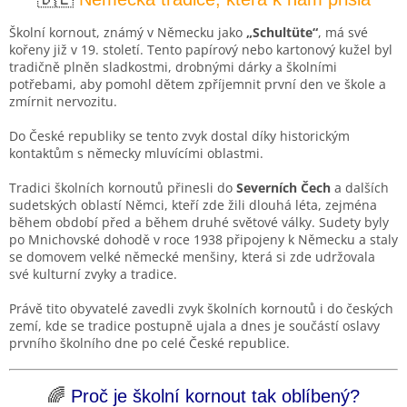
Školní kornout, známý v Německu jako
„Schultüte“
, má své
kořeny již v 19. století. Tento papírový nebo kartonový kužel byl
tradičně plněn sladkostmi, drobnými dárky a školními
potřebami, aby pomohl dětem zpříjemnit první den ve škole a
zmírnit nervozitu.
Do České republiky se tento zvyk dostal díky historickým
kontaktům s německy mluvícími oblastmi.
Tradici školních kornoutů přinesli do
Severních Čech
a dalších
sudetských oblastí Němci, kteří zde žili dlouhá léta, zejména
během období před a během druhé světové války. Sudety byly
po Mnichovské dohodě v roce 1938 připojeny k Německu a staly
se domovem velké německé menšiny, která si zde udržovala
své kulturní zvyky a tradice.
Právě tito obyvatelé zavedli zvyk školních kornoutů i do českých
zemí, kde se tradice postupně ujala a dnes je součástí oslavy
prvního školního dne po celé České republice.
🌈
Proč je školní kornout tak oblíbený?