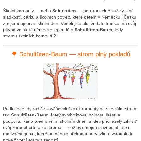
Školní kornouty — nebo
Schultüten
— jsou kouzelné kužely plné
sladkostí, dárků a školních potřeb, které dětem v Německu i Česku
zpříjemňují první školní den. Věděli jste ale, že tato tradice má svůj
původ ve staré německé legendě o
Schultüten-Baum
, tedy
stromu školních kornoutů?
🌳 Schultüten-Baum — strom plný pokladů
Podle legendy rodiče zavěšovali školní kornouty na speciální strom,
tzv.
Schultüten-Baum
, který symbolizoval hojnost, štěstí a
podporu. Ráno před prvním školním dnem si děti přicházely „sklidit“
svůj kornout přímo ze stromu — což bylo nejen slavnostní, ale i
motivační gesto, které pomáhalo překonat nervozitu a vstoupit do
nové životní etapy s radostí.