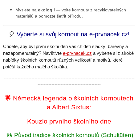
Myslete na
ekologii
— volte kornouty z recyklovatelných
materiálů a pomozte šetřit přírodu.
🎈
Vyberte si svůj kornout na e-prvnacek.cz!
Chcete, aby byl první školní den vašich dětí sladký, barevný a
nezapomenutelný? Navštivte
e-prvnacek.cz
a vyberte si z široké
nabídky školních kornoutů různých velikostí a motivů, které
potěší každého malého školáka.
-------------------------------------------------------------------------------------
-----------------------------------------
🌟
Německá legenda o školních kornoutech
a Albert Sixtus:
Kouzlo prvního školního dne
🎒 Původ tradice školních kornoutů (Schultüten)