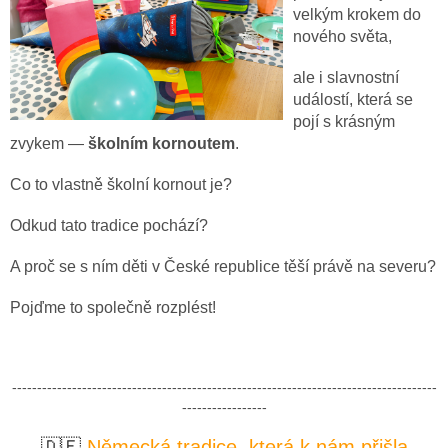
velkým krokem do
nového světa,
ale i slavnostní
událostí, která se
pojí s krásným
zvykem —
školním kornoutem
.
Co to vlastně školní kornout je?
Odkud tato tradice pochází?
A proč se s ním děti v České republice těší právě na severu?
Pojďme to společně rozplést!
-------------------------------------------------------------------------------------
-----------------
🇩🇪
Německá tradice, která k nám přišla