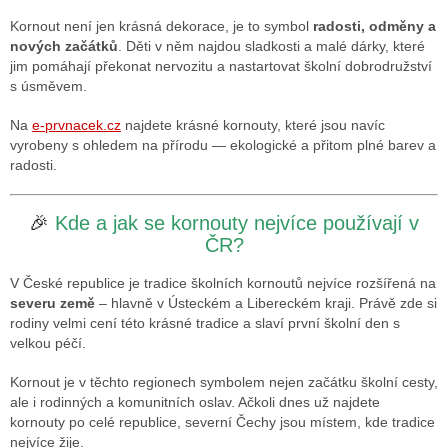
Kornout není jen krásná dekorace, je to symbol
radosti, odměny a
nových začátků
. Děti v něm najdou sladkosti a malé dárky, které
jim pomáhají překonat nervozitu a nastartovat školní dobrodružství
s úsměvem.
Na
e-prvnacek.cz
najdete krásné kornouty, které jsou navíc
vyrobeny s ohledem na přírodu — ekologické a přitom plné barev a
radosti.
🎉
Kde a jak se kornouty nejvíce používají v
ČR?
V České republice je tradice školních kornoutů nejvíce rozšířená na
severu země
– hlavně v Ústeckém a Libereckém kraji. Právě zde si
rodiny velmi cení této krásné tradice a slaví první školní den s
velkou péčí.
Kornout je v těchto regionech symbolem nejen začátku školní cesty,
ale i rodinných a komunitních oslav. Ačkoli dnes už najdete
kornouty po celé republice, severní Čechy jsou místem, kde tradice
nejvíce žije.