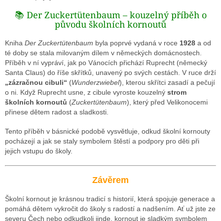
📚 Der Zuckertütenbaum – kouzelný příběh o
původu školních kornoutů
Kniha
Der Zuckertütenbaum
byla poprvé vydaná v roce
1928
a od
té doby se stala milovaným dílem v německých domácnostech.
Příběh v ní vypráví, jak po Vánocích přichází Ruprecht (německý
Santa Claus) do říše skřítků, unavený po svých cestách. V ruce drží
„zázračnou cibuli“
(
Wunderzwiebel
), kterou skřítci zasadí a pečují
o ni. Když Ruprecht usne, z cibule vyroste kouzelný
strom
školních kornoutů
(
Zuckertütenbaum
), který před Velikonocemi
přinese dětem radost a sladkosti.
Tento příběh v básnické podobě vysvětluje, odkud školní kornouty
pocházejí a jak se staly symbolem štěstí a podpory pro děti při
jejich vstupu do školy.
Závěrem
Školní kornout je krásnou tradicí s historií, která spojuje generace a
pomáhá dětem vykročit do školy s radostí a nadšením. Ať už jste ze
severu Čech nebo odkudkoli jinde, kornout je sladkým symbolem