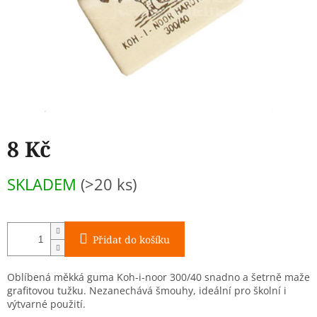
8 Kč
Měrná
SKLADEM
(>20 ks)
cena:
Přidat do košíku
Oblíbená měkká guma Koh-i-noor 300/40 snadno a šetrně maže
grafitovou tužku. Nezanechává šmouhy, ideální pro školní i
výtvarné použití.