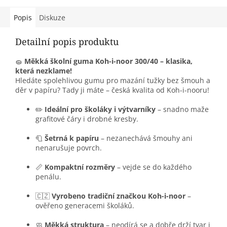
Popis
Diskuze
Detailní popis produktu
🧽
Měkká školní guma Koh-i-noor 300/40 – klasika,
která nezklame!
Hledáte spolehlivou gumu pro mazání tužky bez šmouh a
děr v papíru? Tady ji máte – česká kvalita od Koh-i-nooru!
✏️
Ideální pro školáky i výtvarníky
– snadno maže
grafitové čáry i drobné kresby.
🧻
Šetrná k papíru
– nezanechává šmouhy ani
nenarušuje povrch.
📏
Kompaktní rozměry
– vejde se do každého
penálu.
🇨🇿
Vyrobeno tradiční značkou Koh-i-noor
–
ověřeno generacemi školáků.
🧼
Měkká struktura
– neodírá se a dobře drží tvar i