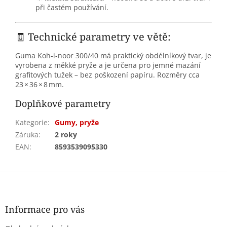
při častém používání.
🧾 Technické parametry ve větě:
Guma Koh-i-noor 300/40 má praktický obdélníkový tvar, je
vyrobena z měkké pryže a je určena pro jemné mazání
grafitových tužek – bez poškození papíru. Rozměry cca
23 × 36 × 8 mm.
Doplňkové parametry
Kategorie
:
Gumy, pryže
Záruka
:
2 roky
EAN
:
8593539095330
Z
á
p
a
Informace pro vás
t