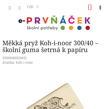
Přejít
NÁKU
na
CZK
obsah
KOŠÍK
Měkká pryž Koh-i-noor 300/40 –
školní guma šetrná k papíru
0300040026KD
Značka:
Koh-i-noor