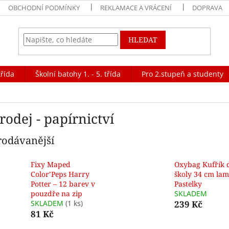
OBCHODNÍ PODMÍNKY
REKLAMACE A VRÁCENÍ
DOPRAVA
HLEDAT
třída
Školní batohy 1. - 5. třída
Pro 2.stupeň a studenty
odej - papírnictví
rodávanější
Fixy Maped
Oxybag Kufřík 
Color’Peps Harry
školy 34 cm lam
Potter – 12 barev v
Pastelky
pouzdře na zip
SKLADEM
SKLADEM
(1 ks)
239 Kč
81 Kč