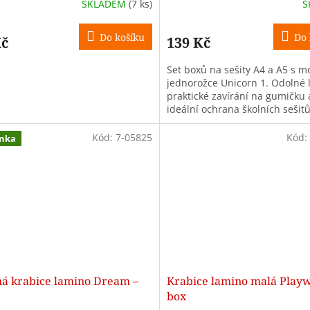
SKLADEM
(7 ks)
S
Do košíku
Do 
Kč
139 Kč
Set boxů na sešity A4 a A5 s m
jednorožce Unicorn 1. Odolné 
praktické zavírání na gumičku 
ideální ochrana školních sešitů
papírů pro holky.
Kód:
7-05825
Kód:
nka
ná krabice lamino Dream –
Krabice lamino malá Playw
box