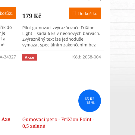
košíku
Do košíku
179 Kč
řík do
Pilot gumovací zvýrazňovače FriXion
 je
Light – sada 6 ks v neonových barvách.
í a
Zvýrazněný text lze jednoduše
kně
vymazat speciálním zakončením bez
poškození papíru. Šířka stopy 3,3
mm,...
A-34327
Kód:
2058-004
Akce
65 Kč
–15 %
e Axe
Gumovací pero - FriXion Point -
0,5 zelené