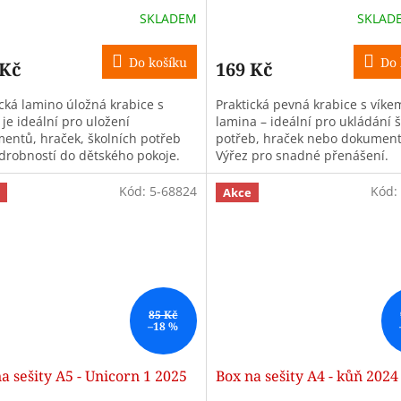
SKLADEM
SKLAD
Do košíku
Do 
 Kč
169 Kč
ická lamino úložná krabice s
Praktická pevná krabice s víke
je ideální pro uložení
lamina – ideální pro ukládání 
entů, hraček, školních potřeb
potřeb, hraček nebo dokument
drobností do dětského pokoje.
Výřez pro snadné přenášení.
pevnému materiálu a úchytům se
o...
Kód:
5-68824
Kód:
Akce
85 Kč
–18 %
a sešity A5 - Unicorn 1 2025
Box na sešity A4 - kůň 2024