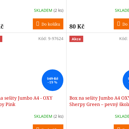
SKLADEM
(2 ks)
SKLAD
Do košíku
Do 
Kč
80 Kč
Kód:
9-97624
Kód:
Akce
149 Kč
–19 %
a sešity Jumbo A4 - OXY
Box na sešity Jumbo A4 OX
py Pink
Sherpy Green – pevný škol
s gumičkou
SKLADEM
(2 ks)
SKLAD