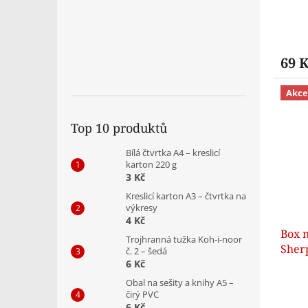
69 
Akce
Top 10 produktů
Bílá čtvrtka A4 – kreslicí
karton 220 g
3 Kč
Kreslicí karton A3 – čtvrtka na
výkresy
4 Kč
Box n
Trojhranná tužka Koh-i-noor
Sher
č. 2 – šedá
6 Kč
Obal na sešity a knihy A5 –
čirý PVC
6 Kč