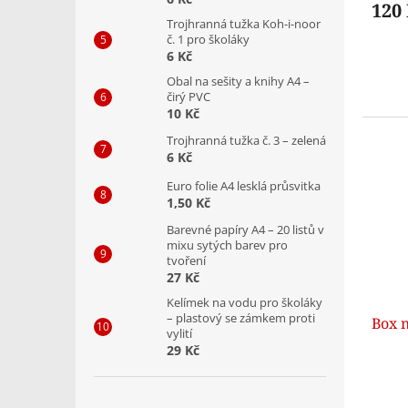
120
Trojhranná tužka Koh-i-noor
č. 1 pro školáky
6 Kč
Obal na sešity a knihy A4 –
čirý PVC
10 Kč
Trojhranná tužka č. 3 – zelená
6 Kč
Euro folie A4 lesklá průsvitka
1,50 Kč
Barevné papíry A4 – 20 listů v
mixu sytých barev pro
tvoření
27 Kč
Kelímek na vodu pro školáky
– plastový se zámkem proti
Box n
vylití
29 Kč