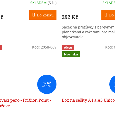
SKLADEM
(5 ks)
SKLAD
Do košíku
Do 
Kč
292 Kč
Sáček na přezůvky s barevným
planetkami a raketami pro mal
objevovatele.
Kód:
2058-009
Kód:
Akce
Novinka
65 Kč
–15 %
ací pero - FriXion Point -
Box na sešity A4 a A5 Unico
ůžové