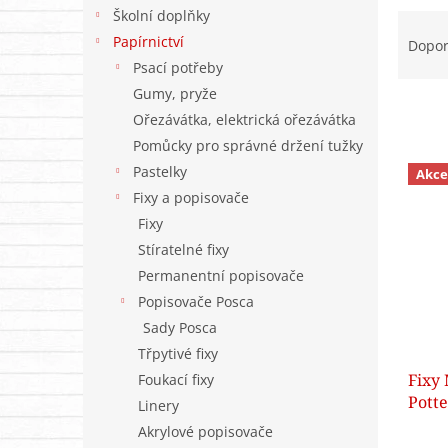
n
Školní doplňky
Ř
e
a
Papírnictví
l
Dopo
z
Psací potřeby
e
Gumy, pryže
n
Ořezávátka, elektrická ořezávátka
í
Pomůcky pro správné držení tužky
p
V
r
Pastelky
Akce
ý
o
Fixy a popisovače
p
d
Fixy
i
u
s
Stíratelné fixy
k
p
Permanentní popisovače
t
r
Popisovače Posca
ů
o
Sady Posca
d
Třpytivé fixy
u
Fixy
k
Foukací fixy
Potte
t
Linery
zip
ů
Akrylové popisovače