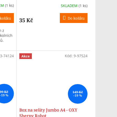
EM
(1 ks)
SKLADEM
(1 ks)
košíku
Do košíku
35 Kč
m z
školních
ů.
3-74124
Kód:
9-97524
Akce
99 Kč
149 Kč
–19 %
–19 %
Box na sešity Jumbo A4 - OXY
Sherpy Robot