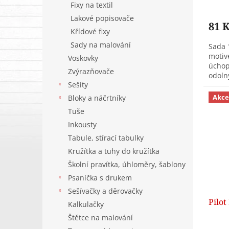
Fixy na textil
Lakové popisovače
81 
Křídové fixy
Sady na malování
Sada 
motiv
Voskovky
úchop
Zvýrazňovače
odolný
Sešity
pouzd
Akce
Bloky a náčrtníky
Tuše
Inkousty
Tabule, stírací tabulky
Kružítka a tuhy do kružítka
Školní pravítka, úhloměry, šablony
Psaníčka s drukem
Sešívačky a děrovačky
Pilot
Kalkulačky
Štětce na malování