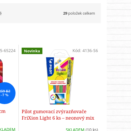
29
položek celkem
ě
5-65224
Kód:
4136-S6
Novinka
259 Kč
–7 %
 cm
Pilot gumovací zvýrazňovače
FriXion Light 6 ks – neonový mix
KLADEM
SKLADEM
(10 ks)