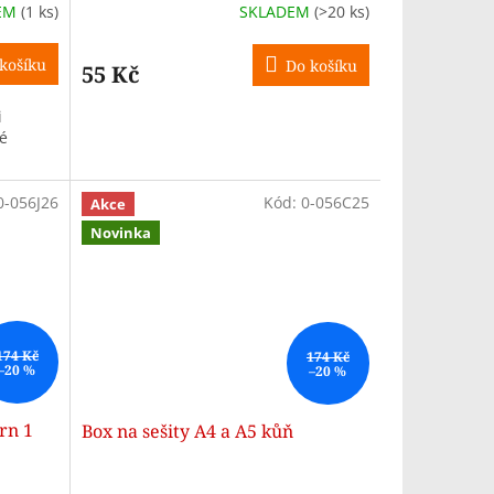
EM
(1 ks)
SKLADEM
(>20 ks)
košíku
Do košíku
55 Kč
i
é
0-056J26
Kód:
0-056C25
Akce
Novinka
174 Kč
174 Kč
–20 %
–20 %
rn 1
Box na sešity A4 a A5 kůň