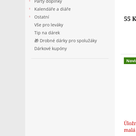
Párty doplňky
Kalendáře a diáře
Ostatní
55 
Vše pro leváky
Tip na dárek
🎁 Drobné dárky pro spolužáky
Dárkové kupóny
Novi
Úlož
malá