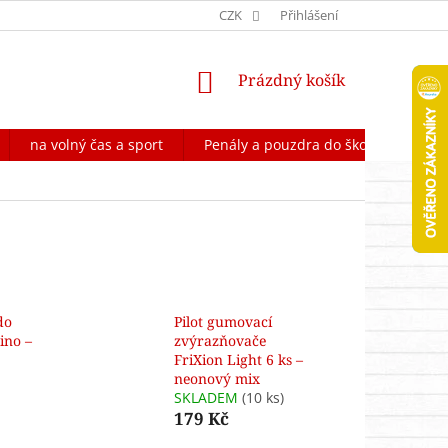
OCHRANA OSOBNÍCH ÚDAJŮ
CZK
FORMULÁŘ NA ODSTOUPENÍ OD 
Přihlášení
NÁKUPNÍ
Prázdný košík
KOŠÍK
na volný čas a sport
Penály a pouzdra do školy
Škol
do
Pilot gumovací
ino –
zvýrazňovače
FriXion Light 6 ks –
neonový mix
SKLADEM
(10 ks)
179 Kč