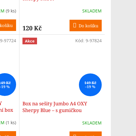
EM
(9 ks)
SKLADEM
košíku
Do košíku
120 Kč
9-97724
Kód:
9-97824
Akce
149 Kč
149 Kč
–19 %
–19 %
Y
Box na sešity Jumbo A4 OXY
ní box
Sherpy Blue – s gumičkou
EM
(1 ks)
SKLADEM