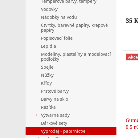
Temperové barvy, tempery
Vodovky
Nádobky na vodu
35 
Čtvrtky, barevné papíry, krepové
papíry
Popisovací folie
Lepidla
Modelíny, plastelíny a modelovací
Akce
podložky
Špejle
Nůžky
Křídy
Prstové barvy
Barvy na sklo
Razítka
Výtvarné sady
Gumov
Dárkové sety
0,5 r
Výprodej - papírnictví