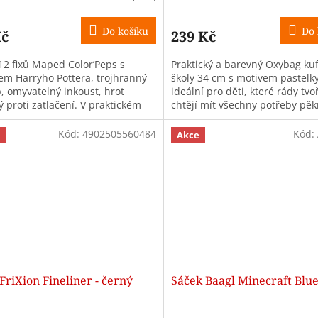
Do košíku
Do 
Kč
239 Kč
12 fixů Maped Color’Peps s
Praktický a barevný Oxybag kuf
em Harryho Pottera, trojhranný
školy 34 cm s motivem pastelky
, omyvatelný inkoust, hrot
ideální pro děti, které rády tvoř
 proti zatlačení. V praktickém
chtějí mít všechny potřeby pě
ře na zip.
uspořádané.
Kód:
4902505560484
Kód:
Akce
 FriXion Fineliner - černý
Sáček Baagl Minecraft Blu