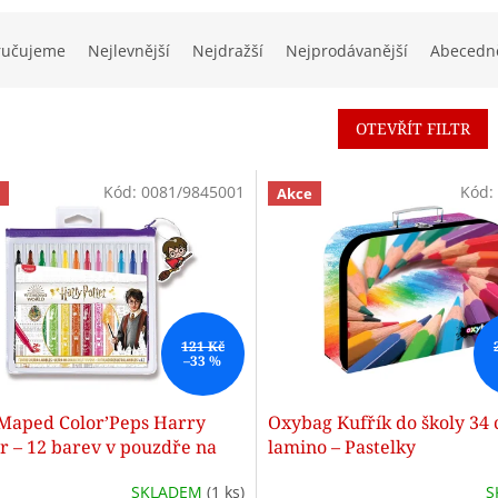
ručujeme
Nejlevnější
Nejdražší
Nejprodávanější
Abecedn
OTEVŘÍT FILTR
Kód:
0081/9845001
Kód:
Akce
121 Kč
–33 %
 Maped Color’Peps Harry
Oxybag Kufřík do školy 34
r – 12 barev v pouzdře na
lamino – Pastelky
SKLADEM
(1 ks)
S