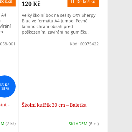
košíku
Do košíku
120 Kč
u A4
Velký školní box na sešity OXY Sherpy
n.
Blue ve formátu A4 Jumbo. Pevné
vírání
lamino chrání obsah před
cm.
poškozením, zavírání na gumičku.
Rozměr 245 × 320 × 45 mm.
058-001
Kód:
60075422
65 Kč
–15 %
int -
Školní kufřík 30 cm – Baletka
EM
(7 ks)
SKLADEM
(6 ks)