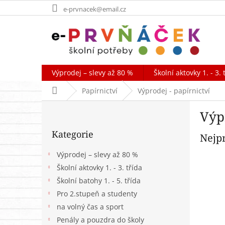
Přejít
e-prvnacek@email.cz
na
obsah
Výprodej – slevy až 80 %
Školní aktovky 1. - 3. 
Domů
Papírnictví
Výprodej - papírnictví
P
Výpr
o
Přeskočit
s
Kategorie
kategorie
Nejp
t
r
Výprodej – slevy až 80 %
a
Školní aktovky 1. - 3. třída
n
Školní batohy 1. - 5. třída
n
í
Pro 2.stupeň a studenty
p
na volný čas a sport
a
Penály a pouzdra do školy