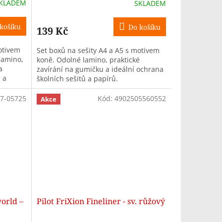
KLADEM
SKLADEM
košíku
Do košíku
139 Kč
otivem
Set boxů na sešity A4 a A5 s motivem
lamino,
koně. Odolné lamino, praktické
a
zavírání na gumičku a ideální ochrana
 a
školních sešitů a papírů.
7-05725
Kód:
4902505560552
Akce
orld –
Pilot FriXion Fineliner - sv. růžový