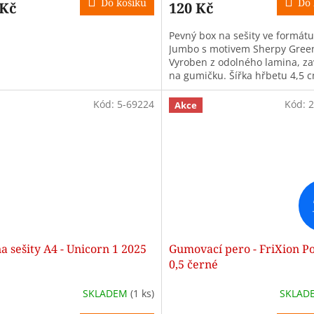
Do košíku
Do 
 Kč
120 Kč
Pevný box na sešity ve formát
Jumbo s motivem Sherpy Gree
Vyroben z odolného lamina, za
na gumičku. Šířka hřbetu 4,5 
Ideální pro školáky.
Kód:
5-69224
Kód:
2
Akce
a sešity A4 - Unicorn 1 2025
Gumovací pero - FriXion Po
0,5 černé
SKLADEM
(1 ks)
SKLAD