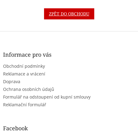
ZPĚT DO OBCHODU
Z
á
p
a
Informace pro vás
t
Obchodní podmínky
í
Reklamace a vrácení
Doprava
Ochrana osobních údajů
Formulář na odstoupení od kupní smlouvy
Reklamační formulář
Facebook