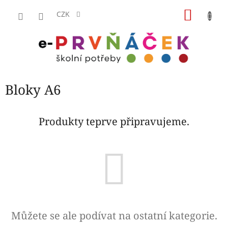
Přejít
NÁKU
na
CZK
obsah
KOŠÍK
Bloky A6
Produkty teprve připravujeme.
Můžete se ale podívat na ostatní kategorie.