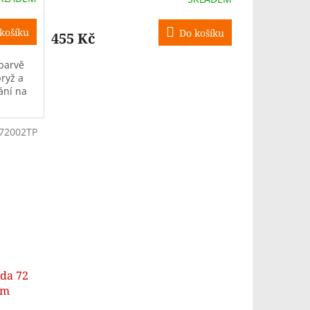
košíku
Do košíku
455 Kč
 barvě
ryž a
ání na
72002TP
da 72
ím