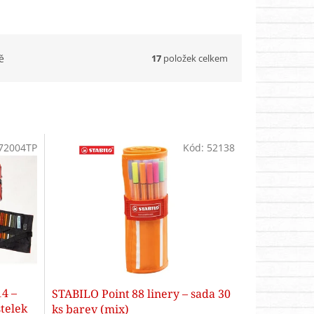
17
položek celkem
ě
72004TP
Kód:
52138
4 –
STABILO Point 88 linery – sada 30
telek
ks barev (mix)