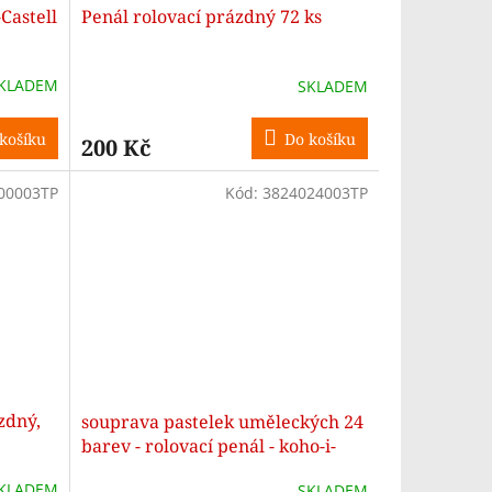
Castell
Penál rolovací prázdný 72 ks
KLADEM
SKLADEM
košíku
Do košíku
200 Kč
00003TP
Kód:
3824024003TP
zdný,
souprava pastelek uměleckých 24
barev - rolovací penál - koho-i-
noor
KLADEM
SKLADEM