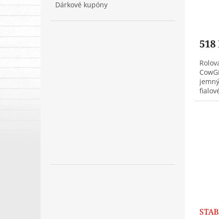
Dárkové kupóny
ů
518
Rolov
CowGi
jemný
fialo
náhrd
náušni
STABI