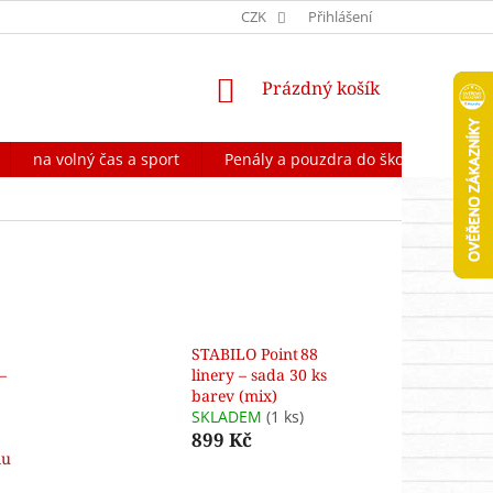
OCHRANA OSOBNÍCH ÚDAJŮ
CZK
FORMULÁŘ NA ODSTOUPENÍ OD 
Přihlášení
NÁKUPNÍ
Prázdný košík
KOŠÍK
na volný čas a sport
Penály a pouzdra do školy
Škol
STABILO Point 88
–
linery – sada 30 ks
barev (mix)
SKLADEM
(1 ks)
899 Kč
lu