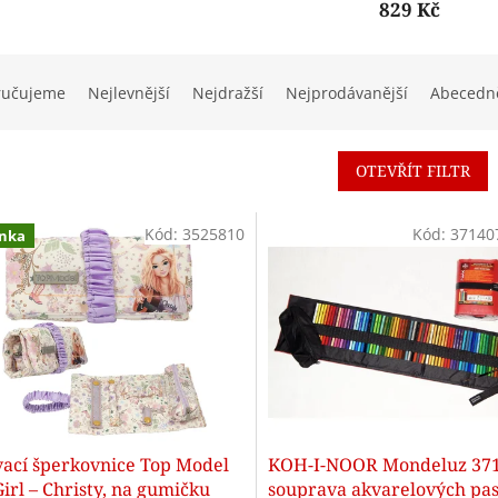
829 Kč
ručujeme
Nejlevnější
Nejdražší
Nejprodávanější
Abecedn
OTEVŘÍT FILTR
Kód:
3525810
Kód:
37140
nka
vací šperkovnice Top Model
KOH-I-NOOR Mondeluz 371
rl – Christy, na gumičku
souprava akvarelových pas