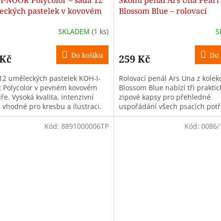
I-NOOR Polycolor – sada 12
Školní penál Ars Una Pearl
eckých pastelek v kovovém
Blossom Blue – rolovací
dře
SKLADEM
(1 ks)
S
Do košíku
Do 
 Kč
259 Kč
12 uměleckých pastelek KOH-I-
Rolovací penál Ars Una z kolek
Polycolor v pevném kovovém
Blossom Blue nabízí tři praktic
e. Vysoká kvalita, intenzivní
zipové kapsy pro přehledné
 vhodné pro kresbu a ilustraci.
uspořádání všech psacích potř
Uvnitř najdete i přihrádku na r
Kód:
8891000006TP
Kód:
0086/