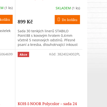
EM
(1 ks)
SKLADEM
(1 ks)
košíku
Do košíku
899 Kč
astelek
Sada 30 tenkých linerů STABILO
Point 88 s kovovým hrotem 0,4 mm
včetně 5 neonových odstínů. Přesné
u
psaní a kresba, dlouhotrvající inkoust
relového
– ideální na školní poznámky či...
5064699
Kód:
3824024002PL
Akce
h
KOH-I-NOOR Polycolor – sada 24