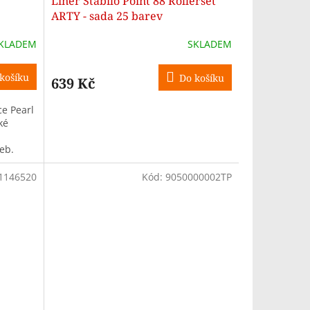
Liner Stabilo Point 88 Rollerset
ARTY - sada 25 barev
KLADEM
SKLADEM
košíku
Do košíku
639 Kč
ce Pearl
ké
eb.
ozvrh....
1146520
Kód:
9050000002TP