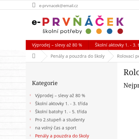
Přejít
e-prvnacek@email.cz
na
obsah
Výprodej – slevy až 80 %
Školní aktovky 1. - 3. 
Domů
Penály a pouzdra do školy
Rolovací p
P
Rol
o
Přeskočit
s
Kategorie
kategorie
Nejp
t
r
Výprodej – slevy až 80 %
a
Školní aktovky 1. - 3. třída
n
Školní batohy 1. - 5. třída
n
í
Pro 2.stupeň a studenty
p
na volný čas a sport
a
Penály a pouzdra do školy