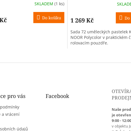
SKLADEM
(1 ks)
SKLA
Do košíku
Do 
 Kč
1 269 Kč
Sada 72 uměleckých pastelek 
NOOR Polycolor v praktickém 
rolovacím pouzdře.
O
v
l
á
d
a
c
OTEVÍR
í
ce pro vás
Facebook
PRODEJ
p
r
 podmínky
Naše prod
v
 a vrácení
je otevřen
k
9:00 - 12:00
y
v objektu J
v
sobních údajů