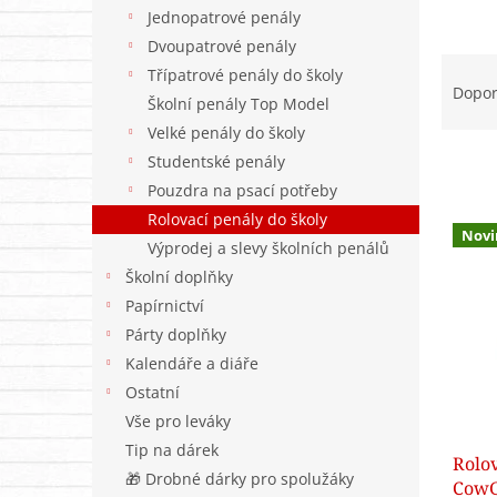
n
Jednopatrové penály
e
Dvoupatrové penály
l
Ř
Třípatrové penály do školy
a
Dopo
Školní penály Top Model
z
Velké penály do školy
e
n
Studentské penály
í
Pouzdra na psací potřeby
p
V
Rolovací penály do školy
r
Novi
ý
Výprodej a slevy školních penálů
o
p
Školní doplňky
d
i
u
Papírnictví
s
k
Párty doplňky
p
t
Kalendáře a diáře
r
ů
o
Ostatní
d
Vše pro leváky
u
Tip na dárek
Rolo
k
🎁 Drobné dárky pro spolužáky
CowGi
t