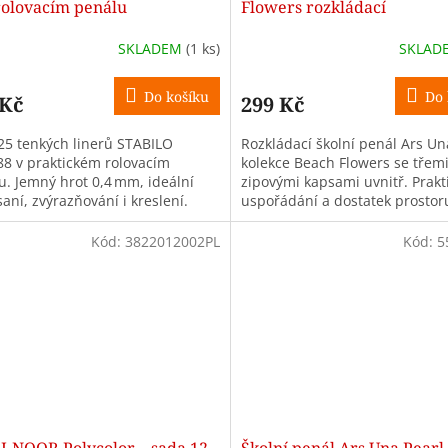
rolovacím penálu
Flowers rozkládací
SKLADEM
(1 ks)
SKLAD
Do košíku
Do 
 Kč
299 Kč
25 tenkých linerů STABILO
Rozkládací školní penál Ars Un
 88 v praktickém rolovacím
kolekce Beach Flowers se třem
u. Jemný hrot 0,4 mm, ideální
zipovými kapsami uvnitř. Prakt
aní, zvýrazňování i kreslení.
uspořádání a dostatek prostor
výbavy.
Kód:
3822012002PL
Kód:
5