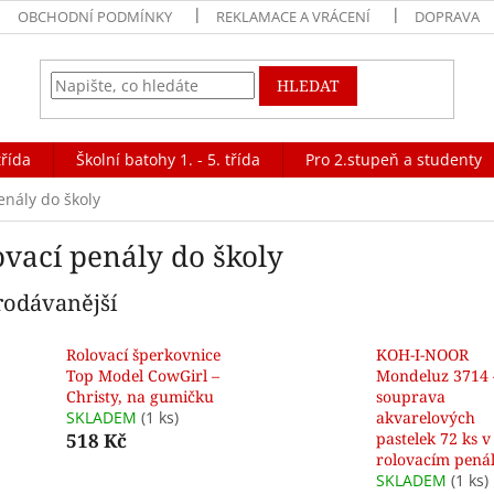
OBCHODNÍ PODMÍNKY
REKLAMACE A VRÁCENÍ
DOPRAVA
HLEDAT
třída
Školní batohy 1. - 5. třída
Pro 2.stupeň a studenty
enály do školy
ovací penály do školy
rodávanější
Rolovací šperkovnice
KOH-I-NOOR
Top Model CowGirl –
Mondeluz 3714 
Christy, na gumičku
souprava
SKLADEM
(1 ks)
akvarelových
518 Kč
pastelek 72 ks v
rolovacím pená
SKLADEM
(1 ks)