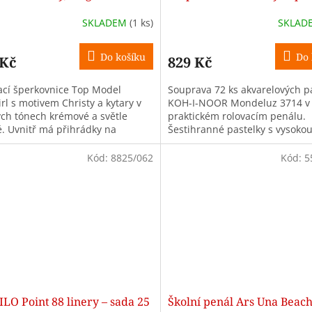
72 ks v rolovacím penálu
SKLADEM
(1 ks)
SKLAD
Do košíku
Do 
 Kč
829 Kč
ací šperkovnice Top Model
Souprava 72 ks akvarelových p
rl s motivem Christy a kytary v
KOH-I-NOOR Mondeluz 3714 v
ch tónech krémové a světle
praktickém rolovacím penálu.
vé. Uvnitř má přihrádky na
Šestihranné pastelky s vysoko
elníky, náramky, prsteny i
světlostálostí a možností akva
ce....
efektu při...
Kód:
8825/062
Kód:
5
LO Point 88 linery – sada 25
Školní penál Ars Una Beac