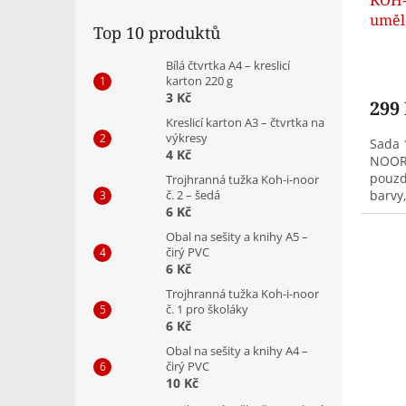
KOH-
uměl
Top 10 produktů
pouz
Bílá čtvrtka A4 – kreslicí
karton 220 g
3 Kč
299
Kreslicí karton A3 – čtvrtka na
výkresy
Sada 
4 Kč
NOOR 
pouzdř
Trojhranná tužka Koh-i-noor
č. 2 – šedá
barvy,
6 Kč
Obal na sešity a knihy A5 –
čirý PVC
6 Kč
Trojhranná tužka Koh-i-noor
č. 1 pro školáky
6 Kč
Obal na sešity a knihy A4 –
čirý PVC
10 Kč