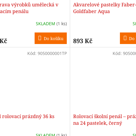
rava výrobků umělecká v
Akvarelové pastelky Faber-
vacím penálu
Goldfaber Aqua
SKLADEM
(1 ks)
S
Do košíku
Do 
 Kč
893 Kč
Kód:
9050000001TP
Kód:
90500
 rolovací prázdný 36 ks
Rolovací školní penál – prá
na 24 pastelek, černý
SKLADEM
(1 ks)
S