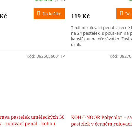
Do košíku
Do 
 Kč
119 Kč
Textilní rolovací penál v černé
na 24 pastelek, s poutkem na p
kapsičkou na ořezávátko. Zavír
druk.
Kód:
3825036001TP
Kód:
38270
rava pastelek uměleckých 36
KOH-I-NOOR Polycolor – sa
 - rolovací penál - koho-i-
pastelek v černém rolovac
pouzdře