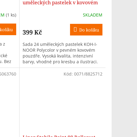
uměleckých pastelek v kovovém
pouzdře
EM
(1 ks)
SKLADEM
košíku
Do košíku
399 Kč
a z
Sada 24 uměleckých pastelek KOH-I-
i
NOOR Polycolor v pevném kovovém
ické
pouzdře. Vysoká kvalita, intenzivní
u. Bez
barvy, vhodné pro kresbu a ilustraci.
5063760
Kód:
0071/8825712