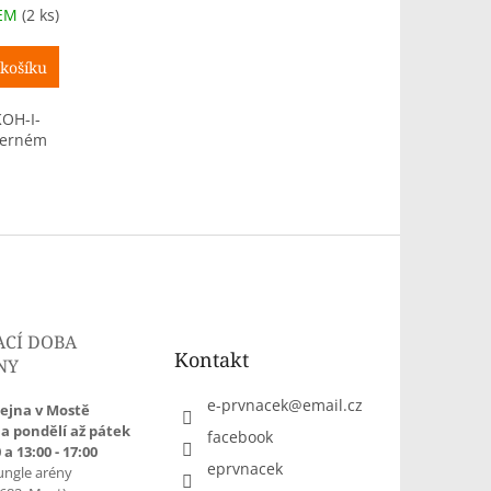
DEM
(2 ks)
košíku
KOH-I-
černém
ACÍ DOBA
Kontakt
NY
e-prvnacek
@
email.cz
ejna v Mostě
a pondělí až pátek
facebook
 a 13:00 - 17:00
eprvnacek
ungle arény