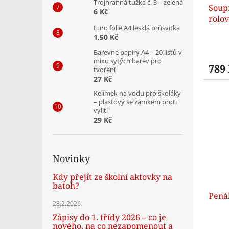
Trojhranná tužka č. 3 – zelená
Soup
6 Kč
rolo
Euro folie A4 lesklá průsvitka
1,50 Kč
Barevné papíry A4 – 20 listů v
mixu sytých barev pro
789
tvoření
27 Kč
Kelímek na vodu pro školáky
– plastový se zámkem proti
vylití
29 Kč
Novinky
Kdy přejít ze školní aktovky na
batoh?
Penál
28.2.2026
Zápisy do 1. třídy 2026 – co je
nového, na co nezapomenout a