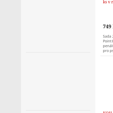
ks v 
749
Sada 
Point
penál
pro ps