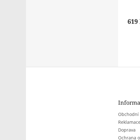
619
Z
á
p
a
t
Informa
í
Obchodní
Reklamace
Doprava
Ochrana o