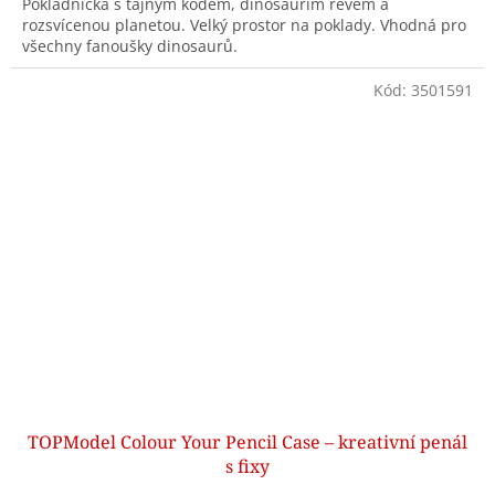
Pokladnička s tajným kódem, dinosauřím řevem a
rozsvícenou planetou. Velký prostor na poklady. Vhodná pro
všechny fanoušky dinosaurů.
Kód:
3501591
TOPModel Colour Your Pencil Case – kreativní penál
s fixy