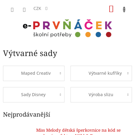
Přejít
NÁKU
na
CZK
obsah
KOŠÍK
Výtvarné sady
Maped Creativ
Výtvarné kufříky
Sady Disney
Výroba slizu
Nejprodávanější
Miss Melody dětská šperkovnice na kód se