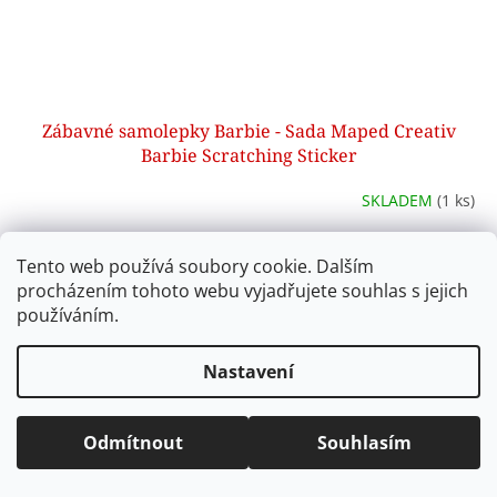
Zábavné samolepky Barbie - Sada Maped Creativ
Barbie Scratching Sticker
SKLADEM
(1 ks)
Do košíku
229 Kč
Tento web používá soubory cookie. Dalším
procházením tohoto webu vyjadřujete souhlas s jejich
Vhodné pro děti od 5 let.
používáním.
Kód:
0144/9907062
Nastavení
Odmítnout
Souhlasím