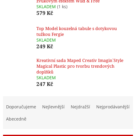
zvukovým efektem Wild & Free
SKLADEM
(1 ks)
579 Kč
Top Model kouzelná tabule s dotykovou
tužkou Fergie
SKLADEM
249 Kč
Kreativní sada Maped Creativ Imagin´Style
Magical Plastic pro tvorbu trendových
doplňků
SKLADEM
247 Kč
Ř
a
Doporučujeme
Nejlevnější
Nejdražší
Nejprodávanější
z
e
Abecedně
n
í