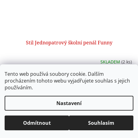
Stil Jednopatrový školní penál Funny
SKLADEM
(2 ks)
Tento web používá soubory cookie. Dalším
Do košíku
248 Kč
procházením tohoto webu vyjadřujete souhlas s jejich
používáním.
😄 Stil Funny – jednopatrový školní penál s veselým
designem a 23 pevnými gumičkami pro pohodlné uložení
Nastavení
školních potřeb. Stylový a praktický – ideální pro kluky i holky
na 1....
Kód:
CPJ0601
Odmítnout
Souhlasím