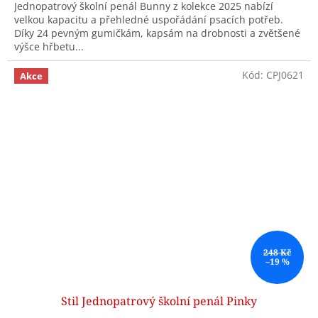
Jednopatrový školní penál Bunny z kolekce 2025 nabízí
velkou kapacitu a přehledné uspořádání psacích potřeb.
Díky 24 pevným gumičkám, kapsám na drobnosti a zvětšené
výšce hřbetu...
Kód:
CPJ0621
Akce
248 Kč
–19 %
Stil Jednopatrový školní penál Pinky