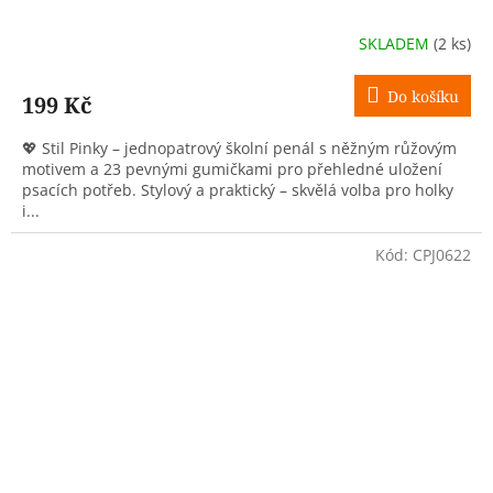
SKLADEM
(2 ks)
Do košíku
199 Kč
💖 Stil Pinky – jednopatrový školní penál s něžným růžovým
motivem a 23 pevnými gumičkami pro přehledné uložení
psacích potřeb. Stylový a praktický – skvělá volba pro holky
i...
Kód:
CPJ0622