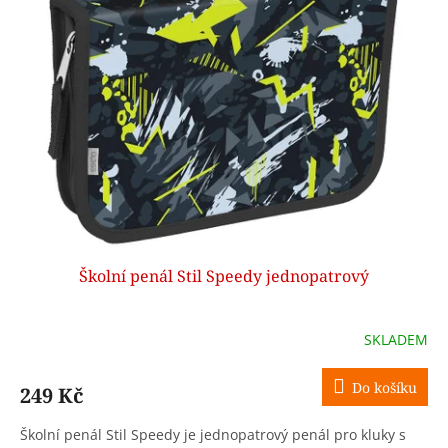
k
i
t
s
ů
p
r
o
d
u
k
t
ů
Školní penál Stil Speedy jednopatrový
SKLADEM
Do košíku
249 Kč
Školní penál Stil Speedy je jednopatrový penál pro kluky s