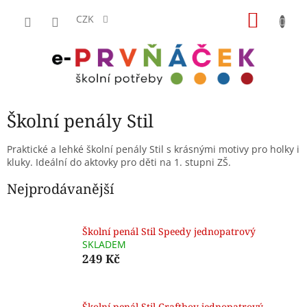
Přejít
NÁKU
na
CZK
obsah
KOŠÍK
Školní penály Stil
Praktické a lehké školní penály Stil s krásnými motivy pro holky i
kluky. Ideální do aktovky pro děti na 1. stupni ZŠ.
Nejprodávanější
Školní penál Stil Speedy jednopatrový
SKLADEM
249 Kč
Školní penál Stil Craftboy jednopatrový