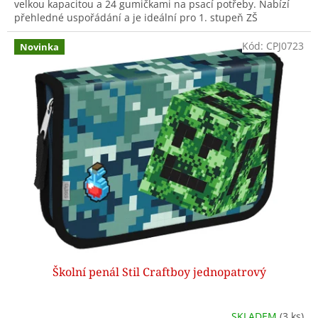
velkou kapacitou a 24 gumičkami na psací potřeby. Nabízí
přehledné uspořádání a je ideální pro 1. stupeň ZŠ
Kód:
CPJ0723
Novinka
Školní penál Stil Craftboy jednopatrový
SKLADEM
(3 ks)