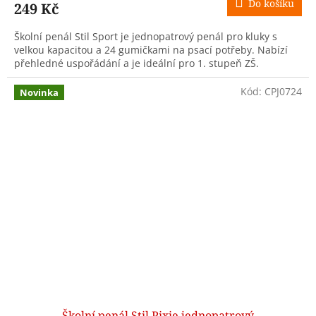
Do košíku
249 Kč
Školní penál Stil Sport je jednopatrový penál pro kluky s
velkou kapacitou a 24 gumičkami na psací potřeby. Nabízí
přehledné uspořádání a je ideální pro 1. stupeň ZŠ.
Kód:
CPJ0724
Novinka
Školní penál Stil Pixie jednopatrový