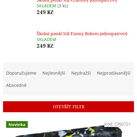
SKLADEM
(3 ks)
249 Kč
Školní penál Stil Funny Robots jednopatrový
SKLADEM
249 Kč
Ř
a
Doporučujeme
Nejlevnější
Nejdražší
Nejprodávanější
z
e
Abecedně
n
í
p
OTEVŘÍT FILTR
r
o
V
Kód:
CPJ0721
d
Novinka
ý
u
p