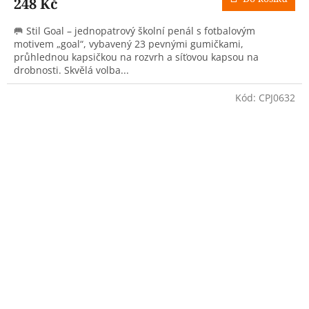
248 Kč
🥅 Stil Goal – jednopatrový školní penál s fotbalovým
motivem „goal“, vybavený 23 pevnými gumičkami,
průhlednou kapsičkou na rozvrh a síťovou kapsou na
drobnosti. Skvělá volba...
Kód:
CPJ0632