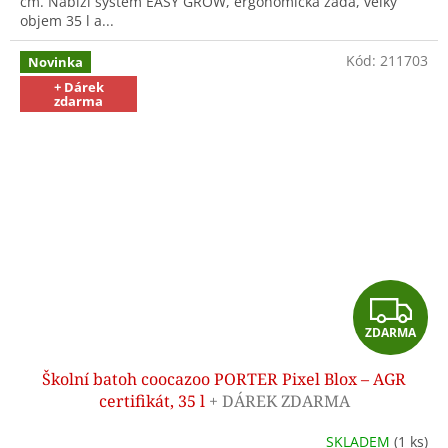
cm. Nabízí systém EASY GROW, ergonomická záda, velký
objem 35 l a...
Kód:
211703
Novinka
+ Dárek
zdarma
Z
ZDARMA
D
Školní batoh coocazoo PORTER Pixel Blox – AGR
A
certifikát, 35 l
+ DÁREK ZDARMA
R
SKLADEM
(1 ks)