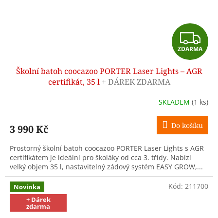
Z
ZDARMA
D
Školní batoh coocazoo PORTER Laser Lights – AGR
A
certifikát, 35 l
+ DÁREK ZDARMA
R
SKLADEM
(1 ks)
M
Do košíku
3 990 Kč
A
Prostorný školní batoh coocazoo PORTER Laser Lights s AGR
certifikátem je ideální pro školáky od cca 3. třídy. Nabízí
velký objem 35 l, nastavitelný zádový systém EASY GROW,...
Kód:
211700
Novinka
+ Dárek
zdarma