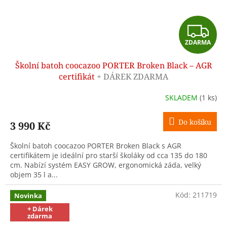
Z
ZDARMA
D
Školní batoh coocazoo PORTER Broken Black – AGR
A
certifikát
+ DÁREK ZDARMA
R
SKLADEM
(1 ks)
M
Do košíku
3 990 Kč
A
Školní batoh coocazoo PORTER Broken Black s AGR
certifikátem je ideální pro starší školáky od cca 135 do 180
cm. Nabízí systém EASY GROW, ergonomická záda, velký
objem 35 l a...
Kód:
211719
Novinka
+ Dárek
zdarma