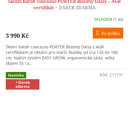
Školní batoh coocazoo PORTER Bloomy Daisy – AGR
A
certifikát
+ DÁREK ZDARMA
R
SKLADEM
(1 ks)
M
Do košíku
3 990 Kč
A
Školní batoh coocazoo PORTER Bloomy Daisy s AGR
certifikátem je ideální pro starší školáky od cca 135 do 180
cm. Nabízí systém EASY GROW, ergonomická záda, velký
objem 35 l a...
Kód:
211737
Novinka
+ Dárek
zdarma