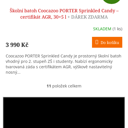
D
Školní batoh Coocazoo PORTER Sprinkled Candy –
A
certifikát AGR, 30+5 l
+ DÁREK ZDARMA
R
SKLADEM
(1 ks)
M
Do košíku
3 990 Kč
A
Coocazoo PORTER Sprinkled Candy je prostorný školní batoh
vhodný pro 2. stupeň ZŠ i studenty. Nabízí ergonomicky
tvarovaná záda s certifikátem AGR, výškově nastavitelný
nosný...
11
položek celkem
O
v
l
á
d
a
c
í