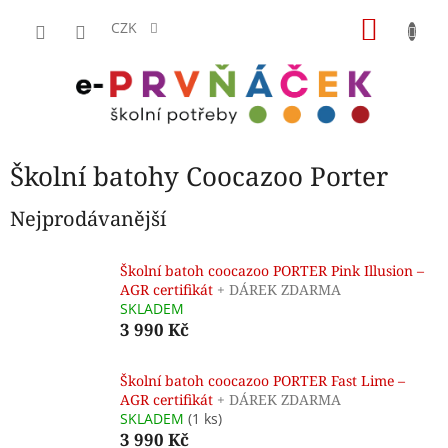
Přejít
NÁKU
na
CZK
obsah
KOŠÍK
Školní batohy Coocazoo Porter
Nejprodávanější
Školní batoh coocazoo PORTER Pink Illusion –
AGR certifikát
+ DÁREK ZDARMA
SKLADEM
3 990 Kč
Školní batoh coocazoo PORTER Fast Lime –
AGR certifikát
+ DÁREK ZDARMA
SKLADEM
(1 ks)
3 990 Kč