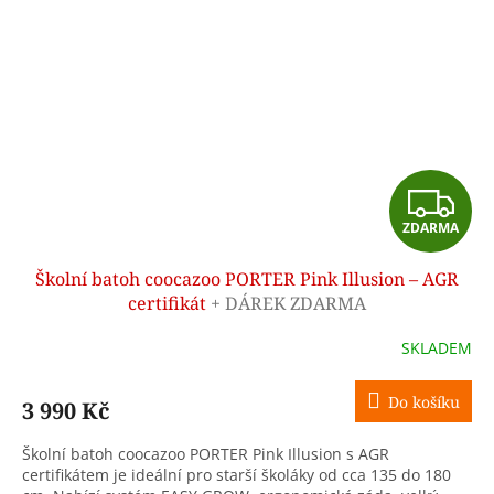
Z
ZDARMA
D
Školní batoh coocazoo PORTER Pink Illusion – AGR
A
certifikát
+ DÁREK ZDARMA
R
SKLADEM
M
Do košíku
3 990 Kč
A
Školní batoh coocazoo PORTER Pink Illusion s AGR
certifikátem je ideální pro starší školáky od cca 135 do 180