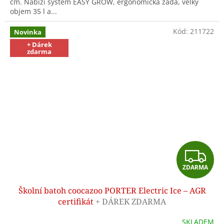
cm. Nabízí systém EASY GROW, ergonomická záda, velký
objem 35 l a...
Kód:
211722
Novinka
+ Dárek
zdarma
Z
ZDARMA
D
Školní batoh coocazoo PORTER Electric Ice – AGR
A
certifikát
+ DÁREK ZDARMA
R
SKLADEM