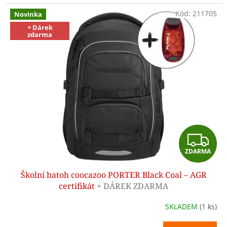
Kód:
211705
Novinka
+ Dárek
zdarma
Z
ZDARMA
D
Školní batoh coocazoo PORTER Black Coal – AGR
A
certifikát
+ DÁREK ZDARMA
R
SKLADEM
(1 ks)
M