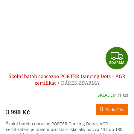
Z
ZDARMA
D
Školní batoh coocazoo PORTER Dancing Dots – AGR
A
certifikát
+ DÁREK ZDARMA
R
SKLADEM
(1 ks)
M
Do košíku
3 990 Kč
A
Školní batoh coocazoo PORTER Dancing Dots s AGR
certifikátem je ideální pro starší školáky od cca 135 do 180