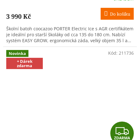
M
Do košíku
3 990 Kč
A
Školní batoh coocazoo PORTER Electric Ice s AGR certifikátem
je ideální pro starší školáky od cca 135 do 180 cm. Nabízí
systém EASY GROW, ergonomická záda, velký objem 35 l a...
Kód:
211736
Novinka
+ Dárek
zdarma
Z
ZDARMA