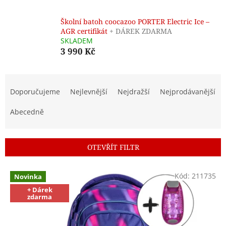
Školní batoh coocazoo PORTER Electric Ice –
AGR certifikát
+ DÁREK ZDARMA
SKLADEM
3 990 Kč
Ř
a
Doporučujeme
Nejlevnější
Nejdražší
Nejprodávanější
z
e
Abecedně
n
í
p
OTEVŘÍT FILTR
r
o
V
Kód:
211735
d
Novinka
ý
u
+ Dárek
p
zdarma
k
i
t
s
ů