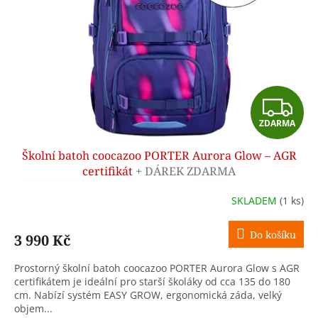
p
r
o
d
u
k
t
Z
ů
ZDARMA
D
Školní batoh coocazoo PORTER Aurora Glow – AGR
A
certifikát
+ DÁREK ZDARMA
R
SKLADEM
(1 ks)
M
Do košíku
3 990 Kč
A
Prostorný školní batoh coocazoo PORTER Aurora Glow s AGR
certifikátem je ideální pro starší školáky od cca 135 do 180
cm. Nabízí systém EASY GROW, ergonomická záda, velký
objem...