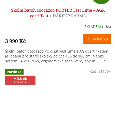
D
Školní batoh coocazoo PORTER Fast Lime – AGR
A
certifikát
+ DÁREK ZDARMA
R
SKLADEM
(1 ks)
M
Do košíku
3 990 Kč
A
Školní batoh coocazoo PORTER Fast Lime s AGR certifikátem
je ideální pro starší školáky od cca 135 do 180 cm. Nabízí
systém EASY GROW, ergonomická záda, velký objem 35 l a...
Kód:
211704
Novinka
+ Dárek
zdarma