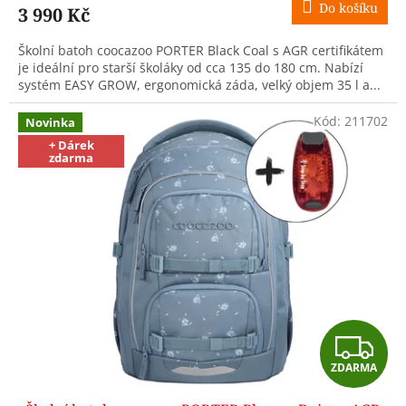
Do košíku
3 990 Kč
A
Školní batoh coocazoo PORTER Black Coal s AGR certifikátem
je ideální pro starší školáky od cca 135 do 180 cm. Nabízí
systém EASY GROW, ergonomická záda, velký objem 35 l a...
Kód:
211702
Novinka
+ Dárek
zdarma
Z
ZDARMA
D