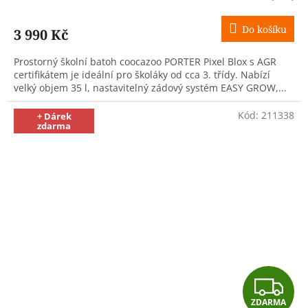
M
Do košíku
3 990 Kč
A
Prostorný školní batoh coocazoo PORTER Pixel Blox s AGR
certifikátem je ideální pro školáky od cca 3. třídy. Nabízí
velký objem 35 l, nastavitelný zádový systém EASY GROW,...
Kód:
211338
+ Dárek
zdarma
Z
ZDARMA