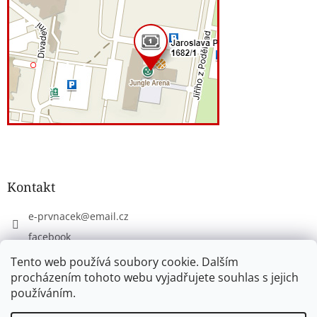
Kontakt
e-prvnacek
@
email.cz
facebook
eprvnacek
Tento web používá soubory cookie. Dalším
procházením tohoto webu vyjadřujete souhlas s jejich
používáním.