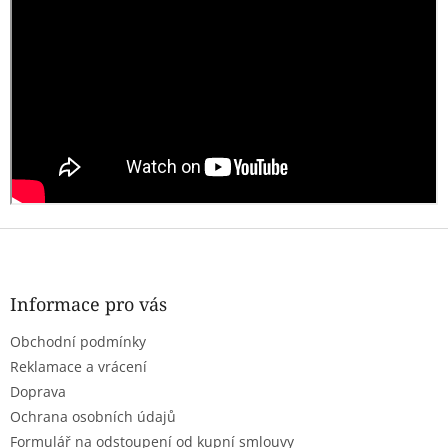
p
r
v
k
y
v
ý
p
i
s
u
Z
á
p
a
Informace pro vás
t
Obchodní podmínky
í
Reklamace a vrácení
Doprava
Ochrana osobních údajů
Formulář na odstoupení od kupní smlouvy