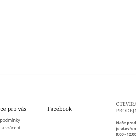
p
r
v
k
y
v
ý
p
i
s
u
OTEVÍR
ce pro vás
Facebook
PRODEJ
 podmínky
Naše prod
 a vrácení
je otevřen
9:00 - 12:00