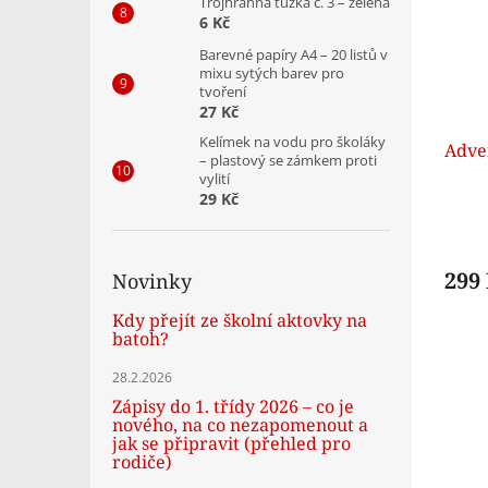
Trojhranná tužka č. 3 – zelená
6 Kč
Barevné papíry A4 – 20 listů v
mixu sytých barev pro
tvoření
27 Kč
Kelímek na vodu pro školáky
Adve
– plastový se zámkem proti
vylití
29 Kč
299
Novinky
Kdy přejít ze školní aktovky na
batoh?
28.2.2026
Zápisy do 1. třídy 2026 – co je
nového, na co nezapomenout a
jak se připravit (přehled pro
rodiče)