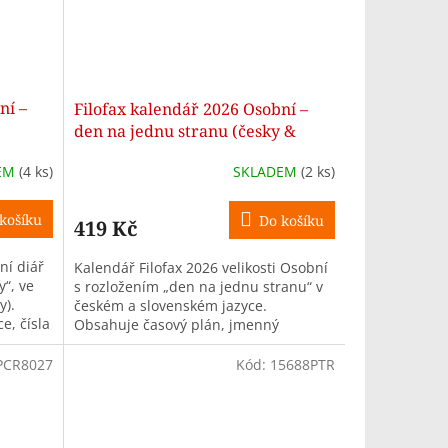
ní –
Filofax kalendář 2026 Osobní –
den na jednu stranu (česky &
slovensky)
EM
(4 ks)
SKLADEM
(2 ks)
košíku
Do košíku
419 Kč
ní diář
Kalendář Filofax 2026 velikosti Osobní
y“, ve
s rozložením „den na jednu stranu“ v
y).
českém a slovenském jazyce.
e, čísla
Obsahuje časový plán, jmenný
seznam, přehled státních svátků,
aktuální...
PCR8027
Kód:
15688PTR