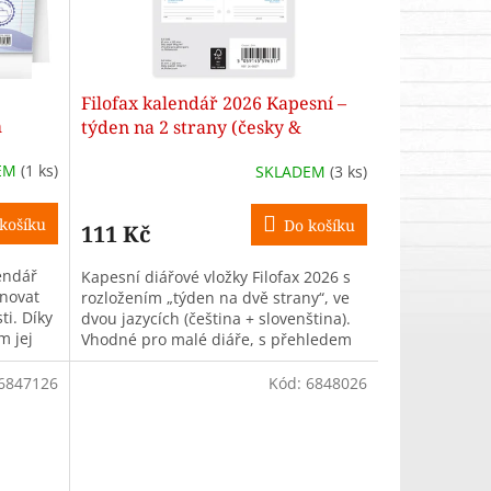
Filofax kalendář 2026 Kapesní –
m
týden na 2 strany (česky &
slovensky)
EM
(1 ks)
SKLADEM
(3 ks)
košíku
Do košíku
111 Kč
endář
Kapesní diářové vložky Filofax 2026 s
novat
rozložením „týden na dvě strany“, ve
ti. Díky
dvou jazycích (čeština + slovenština).
m jej
Vhodné pro malé diáře, s přehledem
týdne, čísly týdnů,...
6847126
Kód:
6848026