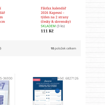
í
Filofax kalendář
ndář
2026 Kapesní –
ým
týden na 2 strany
 cm
(česky & slovensky)
SKLADEM
(3 ks)
111 Kč
10
položek celkem
ě
S-36930
Kód:
6827126