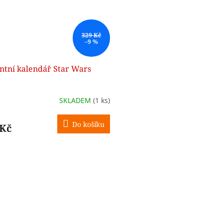
329 Kč
–9 %
ntní kalendář Star Wars
SKLADEM
(1 ks)
Do košíku
 Kč
O
v
l
á
d
a
c
í