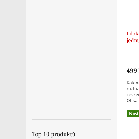
Filof
jednu
499
Kalend
rozlo
české
Obsah
přehl
přehle
Novi
Top 10 produktů