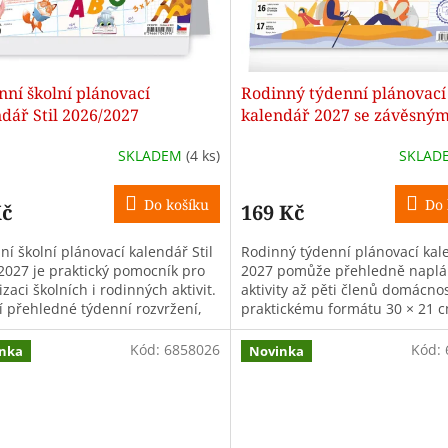
ní školní plánovací
Rodinný týdenní plánovací
dář Stil 2026/2027
kalendář 2027 se závěsný
háčkem 30 × 21 cm
SKLADEM
(4 ks)
SKLAD
Do košíku
Do 
Kč
169 Kč
í školní plánovací kalendář Stil
Rodinný týdenní plánovací kal
2027 je praktický pomocník pro
2027 pomůže přehledně naplá
zaci školních i rodinných aktivit.
aktivity až pěti členů domácnos
í přehledné týdenní rozvržení,
praktickému formátu 30 × 21 c
or pro každého člena...
můžete používat jako stolní...
Kód:
6858026
Kód:
nka
Novinka