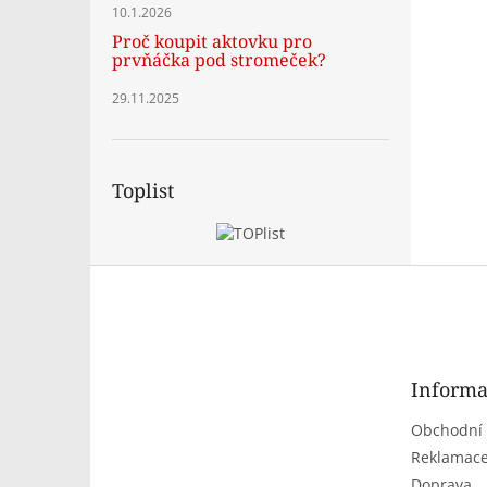
10.1.2026
Proč koupit aktovku pro
prvňáčka pod stromeček?
29.11.2025
Toplist
Z
á
p
a
t
Informa
í
Obchodní
Reklamace
Doprava