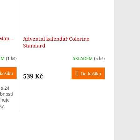
-Man –
Adventní kalendář Colorino
Standard
EM
(1 ks)
SKLADEM
(5 ks)
košíku
Do košíku
539 Kč
 s 24
bností
ahuje
ky,
alší...