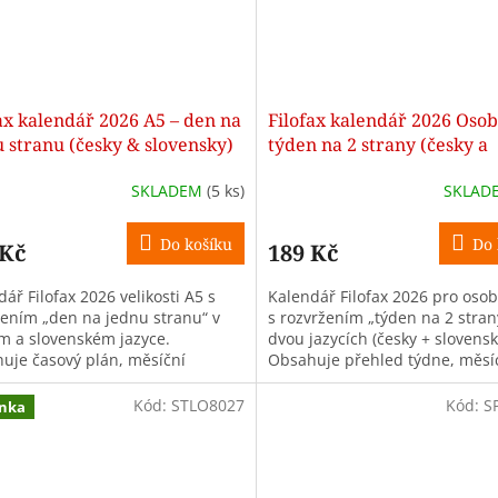
ax kalendář 2026 A5 – den na
Filofax kalendář 2026 Osob
 stranu (česky & slovensky)
týden na 2 strany (česky a
slovensky)
SKLADEM
(5 ks)
SKLAD
Do košíku
Do 
 Kč
189 Kč
ář Filofax 2026 velikosti A5 s
Kalendář Filofax 2026 pro osob
žením „den na jednu stranu“ v
s rozvržením „týden na 2 stran
m a slovenském jazyce.
dvou jazycích (česky + slovensk
uje časový plán, měsíční
Obsahuje přehled týdne, měsíc
ed, čísla týdnů, jmeniny a
týdne, jména a státní svátky....
d...
Kód:
STLO8027
Kód:
S
nka