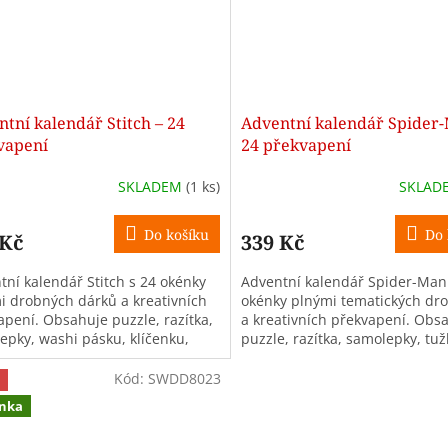
tní kalendář Stitch – 24
Adventní kalendář Spider
vapení
24 překvapení
SKLADEM
(1 ks)
SKLAD
Do košíku
Do 
 Kč
339 Kč
tní kalendář Stitch s 24 okénky
Adventní kalendář Spider-Man
i drobných dárků a kreativních
okénky plnými tematických dro
apení. Obsahuje puzzle, razítka,
a kreativních překvapení. Obs
epky, washi pásku, klíčenku,
puzzle, razítka, samolepky, tuž
užku, pastelku a další...
gumu, washi pásku, klíčenku a d
Kód:
SWDD8023
nka