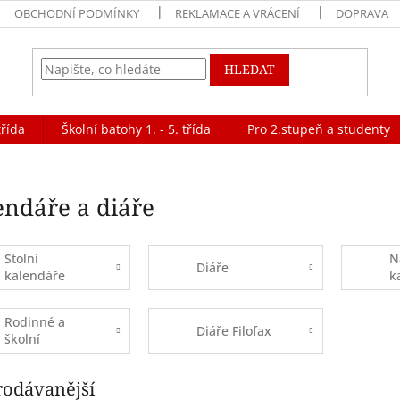
OBCHODNÍ PODMÍNKY
REKLAMACE A VRÁCENÍ
DOPRAVA
HLEDAT
třída
Školní batohy 1. - 5. třída
Pro 2.stupeň a studenty
endáře a diáře
Stolní
N
Diáře
kalendáře
k
Rodinné a
Diáře Filofax
školní
kalendáře
rodávanější