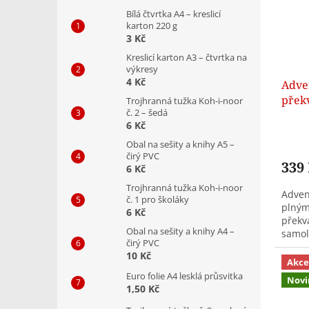
Bílá čtvrtka A4 – kreslicí
karton 220 g
3 Kč
Kreslicí karton A3 – čtvrtka na
výkresy
4 Kč
Adven
přek
Trojhranná tužka Koh-i-noor
č. 2 – šedá
6 Kč
Obal na sešity a knihy A5 –
čirý PVC
339
6 Kč
Trojhranná tužka Koh-i-noor
Adven
č. 1 pro školáky
plným
6 Kč
překv
Obal na sešity a knihy A4 –
samol
čirý PVC
mini t
10 Kč
Akce
Euro folie A4 lesklá průsvitka
Novi
1,50 Kč