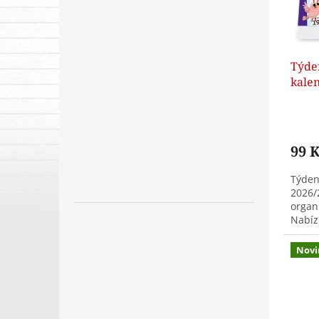
r
ů
o
d
u
Týden
k
kalen
t
ů
99 
Týdenn
2026/
organi
Nabíz
prost
Novi