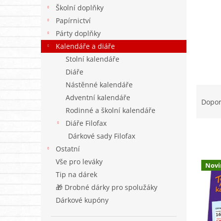
n
Školní doplňky
e
Papírnictví
l
Párty doplňky
Kalendáře a diáře
Stolní kalendáře
Diáře
Nástěnné kalendáře
Ř
Adventní kalendáře
a
Dopo
z
Rodinné a školní kalendáře
e
Diáře Filofax
n
Dárkové sady Filofax
í
Ostatní
p
V
Vše pro leváky
r
Novi
ý
Tip na dárek
o
p
d
🎁 Drobné dárky pro spolužáky
i
u
Dárkové kupóny
s
k
p
t