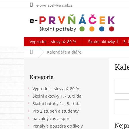
Přejít
e-prvnacek@email.cz
na
obsah
Výprodej – slevy až 80 %
Školní aktovky 1. - 3. 
Domů
Kalendáře a diáře
P
Kal
o
Přeskočit
s
Kategorie
kategorie
t
r
Výprodej – slevy až 80 %
a
Školní aktovky 1. - 3. třída
n
Školní batohy 1. - 5. třída
n
í
Pro 2.stupeň a studenty
p
na volný čas a sport
a
Nejp
Penály a pouzdra do školy