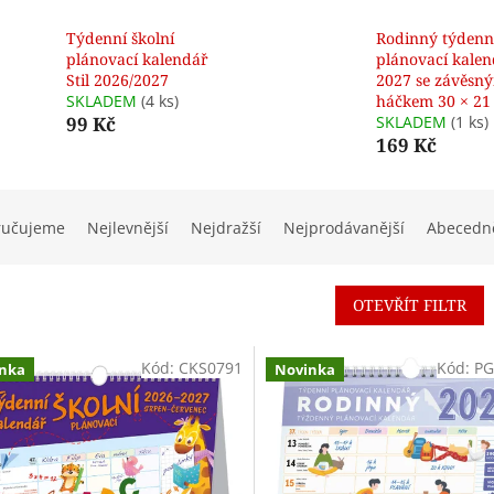
Týdenní školní
Rodinný týdenn
plánovací kalendář
plánovací kale
Stil 2026/2027
2027 se závěsn
SKLADEM
(4 ks)
háčkem 30 × 21
99 Kč
SKLADEM
(1 ks)
169 Kč
ručujeme
Nejlevnější
Nejdražší
Nejprodávanější
Abecedn
OTEVŘÍT FILTR
Kód:
CKS0791
Kód:
PG
nka
Novinka