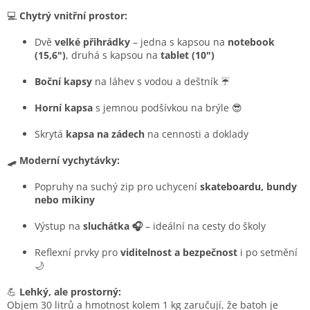
💻
Chytrý vnitřní prostor:
Dvě
velké přihrádky
– jedna s kapsou na
notebook
(15,6")
, druhá s kapsou na
tablet (10")
Boční kapsy
na láhev s vodou a deštník ☔
Horní kapsa
s jemnou podšívkou na brýle 😎
Skrytá
kapsa na zádech
na cennosti a doklady
🛹
Moderní vychytávky:
Popruhy na suchý zip pro uchycení
skateboardu, bundy
nebo mikiny
Výstup na
sluchátka 🎧
– ideální na cesty do školy
Reflexní prvky pro
viditelnost a bezpečnost
i po setmění
🌙
💪
Lehký, ale prostorný:
Objem 30 litrů a hmotnost kolem 1 kg zaručují, že batoh je