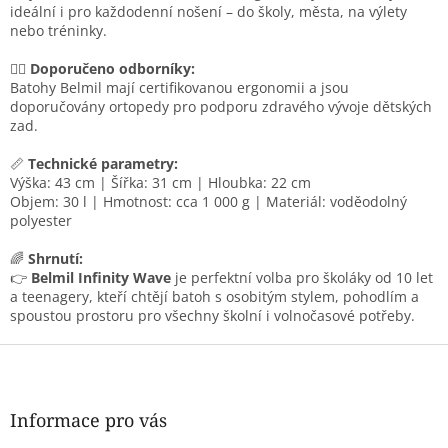
ideální i pro každodenní nošení – do školy, města, na výlety
nebo tréninky.
👨‍⚕️
Doporučeno odborníky:
Batohy Belmil mají certifikovanou ergonomii a jsou
doporučovány ortopedy pro podporu zdravého vývoje dětských
zad.
📏
Technické parametry:
Výška: 43 cm | Šířka: 31 cm | Hloubka: 22 cm
Objem: 30 l | Hmotnost: cca 1 000 g | Materiál: voděodolný
polyester
🌈
Shrnutí:
👉
Belmil Infinity Wave
je perfektní volba pro školáky od 10 let
a teenagery, kteří chtějí batoh s osobitým stylem, pohodlím a
spoustou prostoru pro všechny školní i volnočasové potřeby.
Z
á
p
a
Informace pro vás
t