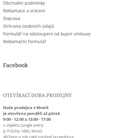
Obchodní podmínky
í
Reklamace a vrácení
Doprava
Ochrana osobních údajů
Formulář na odstoupení od kupní smlouvy
Reklamační formulář
Facebook
OTEVÍRACÍ DOBA PRODEJNY
Naše prodejna v Mostě
je otevřena pondělí až pátek
9:00 - 12:00 a 13:00 - 17:00
v objektu Jungle arény
(J. Průchy 1682, Most)
Můžete si zde také osobně vyzvednout