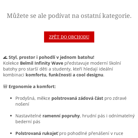
Můžete se ale podívat na ostatní kategorie.
ZPĚT DO OBCHODU
🌊
Styl, prostor i pohodlí v jednom batohu!
Kolekce
Belmil Infinity Wave
představuje moderní školní
batohy pro starší děti a studenty, kteří hledají ideální
kombinaci
komfortu, funkčnosti a cool designu
.
🎒
Ergonomie a komfort:
Prodyšná, měkce
polstrovaná zádová část
pro zdravé
nošení
Nastavitelné
ramenní popruhy
, hrudní pás i odnímatelný
bederní pás
Polstrovaná rukojeť
pro pohodlné přenášení v ruce