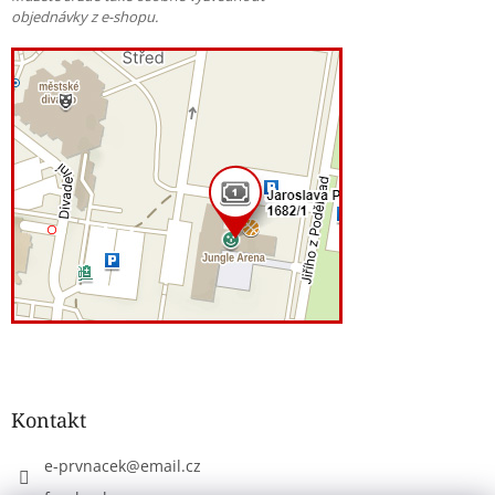
objednávky z e-shopu.
Kontakt
e-prvnacek
@
email.cz