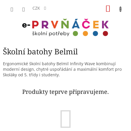
Přejít
NÁKU
na
CZK
obsah
KOŠÍK
Školní batohy Belmil
Ergonomické školní batohy Belmil Infinity Wave kombinují
moderní design, chytré uspořádání a maximální komfort pro
školáky od 5. třídy i studenty.
Produkty teprve připravujeme.