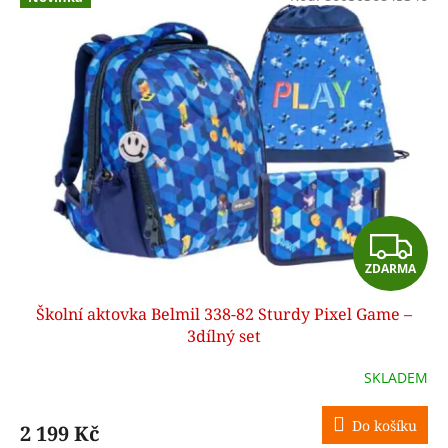
d
ý
u
p
k
i
t
s
ů
p
r
o
d
u
k
t
Z
ů
ZDARMA
D
Školní aktovka Belmil 338-82 Sturdy Pixel Game –
A
3dílný set
R
SKLADEM
M
Do košíku
2 199 Kč