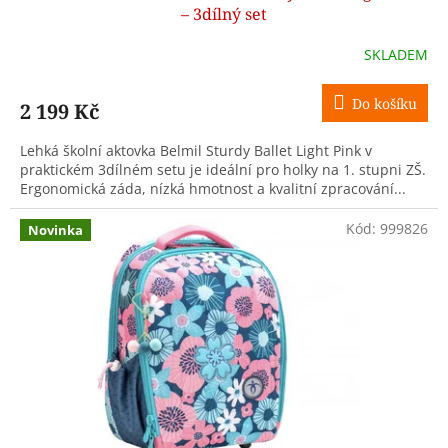
A
– 3dílný set
R
SKLADEM
M
Do košíku
2 199 Kč
A
Lehká školní aktovka Belmil Sturdy Ballet Light Pink v
praktickém 3dílném setu je ideální pro holky na 1. stupni ZŠ.
Ergonomická záda, nízká hmotnost a kvalitní zpracování...
Kód:
999826
Novinka