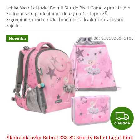
A
Lehká školní aktovka Belmil Sturdy Pixel Game v praktickém
3dílném setu je ideální pro kluky na 1. stupni ZŠ.
Ergonomická záda, nízká hmotnost a kvalitní zpracování
zajistí...
Kód:
8605036845186
Novinka
Z
ZDARMA
D
Školní aktovka Belmil 338-82 Sturdy Ballet Light Pink