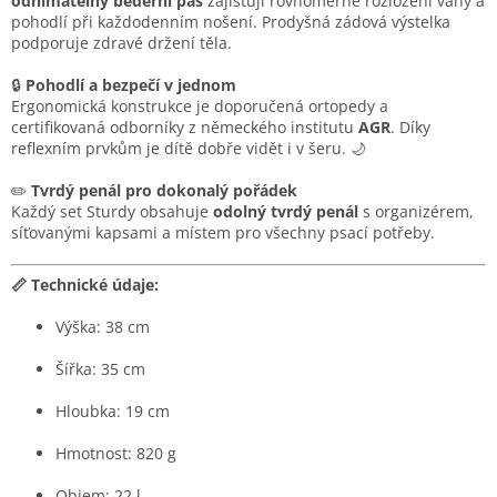
odnímatelný bederní pás
zajišťují rovnoměrné rozložení váhy a
pohodlí při každodenním nošení. Prodyšná zádová výstelka
podporuje zdravé držení těla.
🔒
Pohodlí a bezpečí v jednom
Ergonomická konstrukce je doporučená ortopedy a
certifikovaná odborníky z německého institutu
AGR
. Díky
reflexním prvkům je dítě dobře vidět i v šeru. 🌙
✏️
Tvrdý penál pro dokonalý pořádek
Každý set Sturdy obsahuje
odolný tvrdý penál
s organizérem,
síťovanými kapsami a místem pro všechny psací potřeby.
📏 Technické údaje:
Výška: 38 cm
Šířka: 35 cm
Hloubka: 19 cm
Hmotnost: 820 g
Objem: 22 l