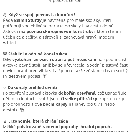
4
položek celkem
O
v
l
💪
Když se spojí pevnost a komfort!
á
Řada
Belmil Sturdy
je navržená pro malé školáky, kteří
d
potřebují spolehlivého parťáka do školy i na cestu domů.
a
Aktovka má
pevnou skořepinovou konstrukci
, která chrání
c
učebnice a sešity, a zároveň si zachovává hravý, moderní
í
vzhled.
p
r
🎒
Stabilní a odolná konstrukce
v
Díky
výztuhám ze všech stran
a
pěti nožičkám
na spodní části
k
aktovka pevně stojí, aniž by se převracela. Spodní plastová část
y
navíc chrání před vlhkostí a špínou, takže zůstane obsah suchý
v
i v deštivém počasí. ☔
ý
p
✨
Dokonalý přehled uvnitř
i
Po otevření zůstává aktovka
dokořán otevřená
, což usnadňuje
s
dětem orientaci. Uvnitř jsou
tři velké přihrádky
, kapsa na zip
u
pro drobnosti a dvě
boční kapsy
na láhev (do 0,7 l) nebo
deštník. 📚
💺
Ergonomie, která chrání záda
Měkké
polstrované ramenní popruhy
,
hrudní popruh
a