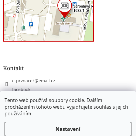
Kontakt
e-prvnacek
@
email.cz
facebook
eprvnacek
Tento web používá soubory cookie. Dalším
procházením tohoto webu vyjadřujete souhlas s jejich
používáním.
Vytvořil Shoptet
Nastavení