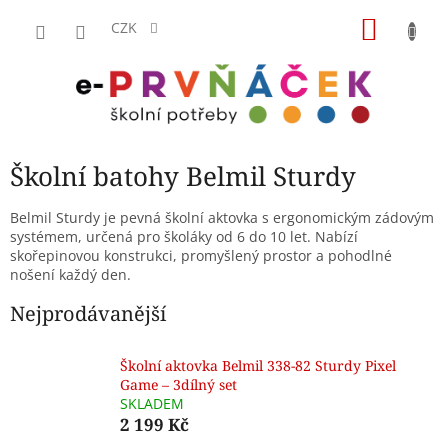
Přejít
NÁKU
na
CZK
obsah
KOŠÍK
Školní batohy Belmil Sturdy
Belmil Sturdy je pevná školní aktovka s ergonomickým zádovým
systémem, určená pro školáky od 6 do 10 let. Nabízí
skořepinovou konstrukci, promyšlený prostor a pohodlné
nošení každý den.
Nejprodávanější
Školní aktovka Belmil 338-82 Sturdy Pixel
Game – 3dílný set
SKLADEM
2 199 Kč