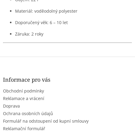
Materiál: voděodolný polyester
Doporučený věk: 6 – 10 let
Záruka: 2 roky
Z
á
p
a
Informace pro vás
t
Obchodní podmínky
í
Reklamace a vrácení
Doprava
Ochrana osobních údajů
Formulář na odstoupení od kupní smlouvy
Reklamační formulář