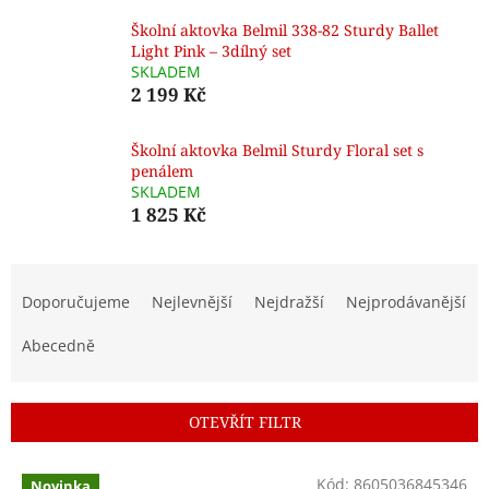
Školní aktovka Belmil 338-82 Sturdy Ballet
Light Pink – 3dílný set
SKLADEM
2 199 Kč
Školní aktovka Belmil Sturdy Floral set s
penálem
SKLADEM
1 825 Kč
Ř
a
Doporučujeme
Nejlevnější
Nejdražší
Nejprodávanější
z
e
Abecedně
n
í
p
OTEVŘÍT FILTR
r
o
V
Kód:
8605036845346
Novinka