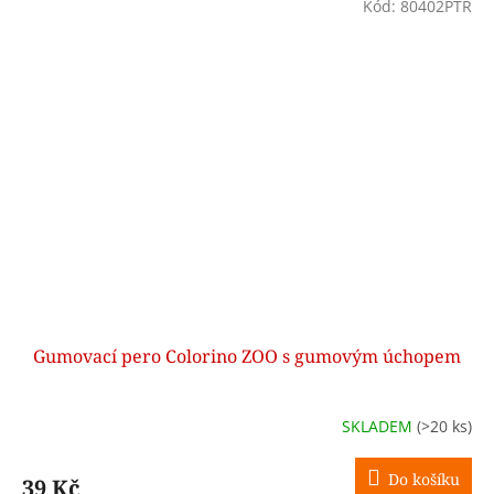
Kód:
80402PTR
Gumovací pero Colorino ZOO s gumovým úchopem
SKLADEM
(>20 ks)
Do košíku
39 Kč