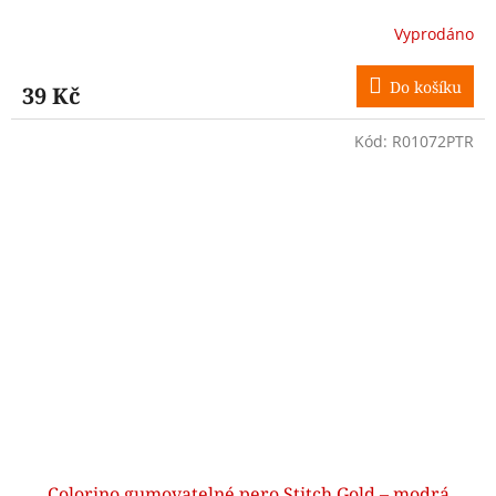
Vyprodáno
Do košíku
39 Kč
Kód:
R01072PTR
Colorino gumovatelné pero Stitch Gold – modrá