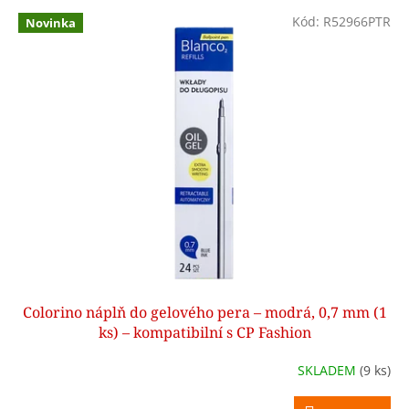
o
V
Kód:
R52966PTR
d
Novinka
ý
u
p
k
i
t
s
ů
p
r
o
d
u
k
t
ů
Colorino náplň do gelového pera – modrá, 0,7 mm (1
ks) – kompatibilní s CP Fashion
SKLADEM
(9 ks)