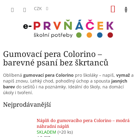
Přejít
NÁKU
na
CZK
obsah
KOŠÍK
Gumovací pera Colorino –
barevné psaní bez škrtanců
Oblíbená
gumovací pera Colorino
pro školáky – napiš,
vymaž
a
napiš znovu. Lehký chod, pohodlný úchop a spousta
jasných
barev
do sešitů i na poznámky. Ideální do školy, na domácí
úkoly i tvoření.
Nejprodávanější
Náplň do gumovacího pera Colorino – modrá
náhradní náplň
SKLADEM
(>20 ks)