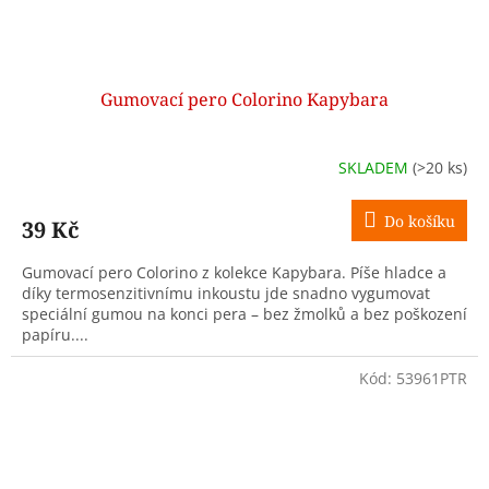
Gumovací pero Colorino Kapybara
SKLADEM
(>20 ks)
Do košíku
39 Kč
Gumovací pero Colorino z kolekce Kapybara. Píše hladce a
díky termosenzitivnímu inkoustu jde snadno vygumovat
speciální gumou na konci pera – bez žmolků a bez poškození
papíru....
Kód:
53961PTR