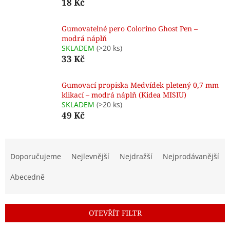
18 Kč
Gumovatelné pero Colorino Ghost Pen –
modrá náplň
SKLADEM
(>20 ks)
33 Kč
Gumovací propiska Medvídek pletený 0,7 mm
klikací – modrá náplň (Kidea MISIU)
SKLADEM
(>20 ks)
49 Kč
Ř
a
Doporučujeme
Nejlevnější
Nejdražší
Nejprodávanější
z
e
Abecedně
n
í
p
OTEVŘÍT FILTR
r