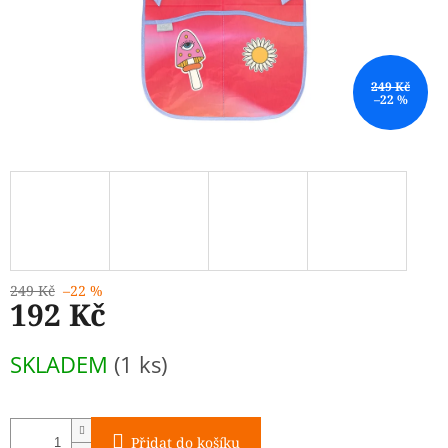
249 Kč
–22 %
249 Kč
–22 %
192 Kč
Měrná
SKLADEM
(1 ks)
cena:
Přidat do košíku