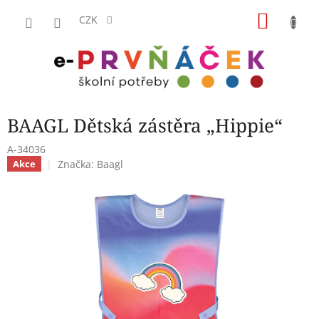
Přejít
NÁKU
na
CZK
obsah
KOŠÍK
BAAGL Dětská zástěra „Hippie“
A-34036
Značka:
Baagl
Akce