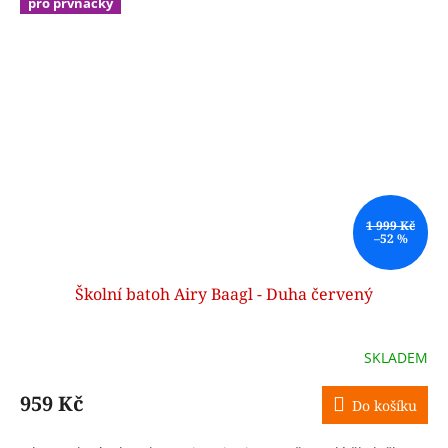
pro prvňáčky
1 999 Kč
–52 %
Školní batoh Airy Baagl - Duha červený
SKLADEM
959 Kč
Do košíku