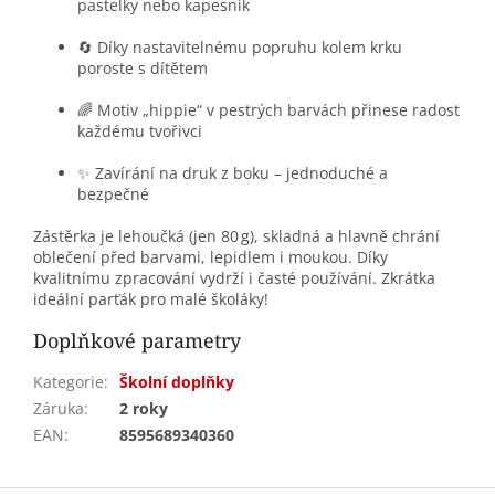
pastelky nebo kapesník
🔄 Díky nastavitelnému popruhu kolem krku
poroste s dítětem
🌈 Motiv „hippie“ v pestrých barvách přinese radost
každému tvořivci
✨ Zavírání na druk z boku – jednoduché a
bezpečné
Zástěrka je lehoučká (jen 80 g), skladná a hlavně chrání
oblečení před barvami, lepidlem i moukou. Díky
kvalitnímu zpracování vydrží i časté používání. Zkrátka
ideální parťák pro malé školáky!
Doplňkové parametry
Kategorie
:
Školní doplňky
Záruka
:
2 roky
EAN
:
8595689340360