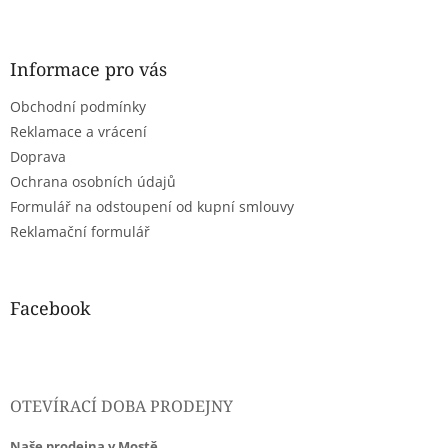
Z
á
p
a
Informace pro vás
t
Obchodní podmínky
í
Reklamace a vrácení
Doprava
Ochrana osobních údajů
Formulář na odstoupení od kupní smlouvy
Reklamační formulář
Facebook
OTEVÍRACÍ DOBA PRODEJNY
Naše prodejna v Mostě