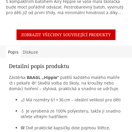
S kompaktním batohem Airy Hippie se vaše malá školačka
bude moct pořádně odvázat. Pestrobarevný batoh, vyvinutý
pro děti již od první třídy, má minimální hmotnost a díky...
ZOBRAZIT VŠECHNY SOUVISEJÍCÍ PRODUKTY
Popis
Diskuze
Detailní popis produktu
Zástěrka
BAAGL „Hippie“
potěší každého malého malíře
🎨 i pekaře 🍪! Skvělá volba do školy, na kroužky nebo
domácí tvoření – stylová, praktická a snadno se udržuje.
📐 Má rozměry 61 × 36 cm – ideální velikost pro děti
💧 Je vyrobená ze 100% polyesteru, takže ji snadno
otřete vlhkým hadříkem
🎒 Dvě praktické kapsičky dole pojmou štětce,