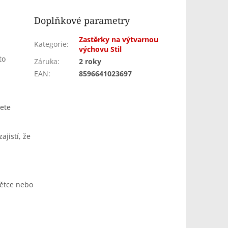
Doplňkové parametry
Zastěrky na výtvarnou
Kategorie
:
výchovu Stil
to
Záruka
:
2 roky
EAN
:
8596641023697
řete
jistí, že
tětce nebo