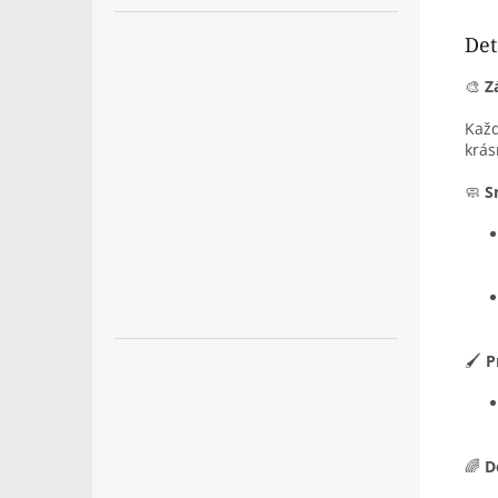
Det
🎨
Z
Každ
krás
🧼
S
🖌️
P
🌈
D