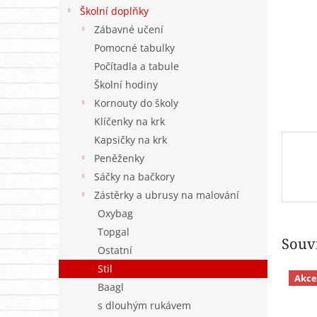
n
Školní doplňky
e
Zábavné učení
l
Pomocné tabulky
Počítadla a tabule
Školní hodiny
Kornouty do školy
Klíčenky na krk
Kapsičky na krk
Peněženky
Sáčky na bačkory
Zástěrky a ubrusy na malování
Oxybag
Topgal
Souvi
Ostatní
Stil
Akce
Baagl
s dlouhým rukávem