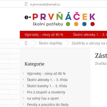
Přejít
e-prvnacek@email.cz
na
obsah
Výprodej – slevy až 80 %
Školní aktovky 1. - 3. 
Domů
Školní doplňky
Zástěrky a ubrusy na
P
Zás
o
Přeskočit
s
Kategorie
Značka
kategorie
t
r
Výprodej – slevy až 80 %
a
Školní aktovky 1. - 3. třída
n
Školní batohy 1. - 5. třída
n
í
Pro 2.stupeň a studenty
p
na volný čas a sport
a
Penály a pouzdra do školy