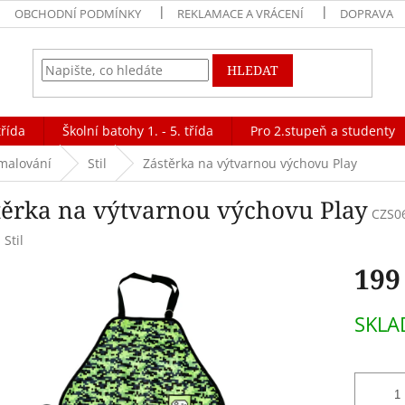
OBCHODNÍ PODMÍNKY
REKLAMACE A VRÁCENÍ
DOPRAVA
HLEDAT
třída
Školní batohy 1. - 5. třída
Pro 2.stupeň a studenty
 malování
Stil
Zástěrka na výtvarnou výchovu Play
těrka na výtvarnou výchovu Play
CZS0
:
Stil
199
Měrná
SKLA
cena: