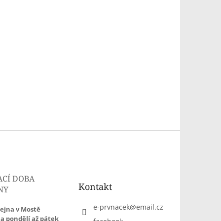
ACÍ DOBA
Kontakt
NY
e-prvnacek
@
email.cz
ejna v Mostě
a pondělí až pátek