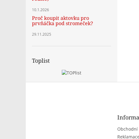
10.1.2026
Proč koupit aktovku pro
prvňáčka pod stromeček?
29.11.2025
Toplist
Z
á
p
a
t
Informa
í
Obchodní
Reklamace