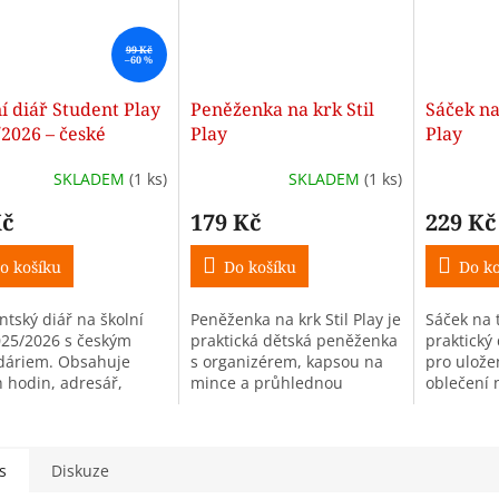
99 Kč
–60 %
í diář Student Play
Peněženka na krk Stil
Sáček na 
2026 – české
Play
Play
ndárium
SKLADEM
(1 ks)
SKLADEM
(1 ks)
Kč
179 Kč
229 Kč
o košíku
Do košíku
Do ko
ntský diář na školní
Peněženka na krk Stil Play je
Sáček na t
025/2026 s českým
praktická dětská peněženka
praktický
dáriem. Obsahuje
s organizérem, kapsou na
pro ulože
h hodin, adresář,
mince a průhlednou
oblečení n
ed prázdnin a
kapsičkou na kartu. Díky
Vodoodpud
mky k učivu z
šňůrce na krk je ideální pro
kapsa na z
ných předmětů.
bezpečné nošení do...
kapsa zajis
s
Diskuze