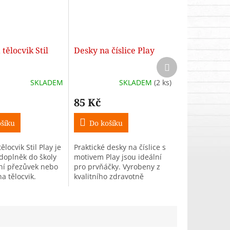
tělocvik Stil
Desky na číslice Play
Další
produkt
SKLADEM
SKLADEM
(2 ks)
85 Kč
šíku
Do košíku
ělocvik Stil Play je
Praktické desky na číslice s
 doplněk do školy
motivem Play jsou ideální
ní přezůvek nebo
pro prvňáčky. Vyrobeny z
a tělocvik.
kvalitního zdravotně
ivý materiál,
nezávadného PVC bez
ip a skrytá vnitřní
ftalátů, snadno omyvatelné.
tí...