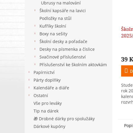
Ubrusy na malování
Školní kapsáře na lavici
Podložky na stůl
Kufříky školní
Školn
Boxy na sešity
2025/
Školní desky a pořadače
kale
Desky na písmenka a číslice
Svačinové příslušenství
39 
Příslušenství ke školním aktovkám
D
Papírnictví
Párty doplňky
Stude
Kalendáře a diáře
rok 2
Ostatní
kalen
rozvr
Vše pro leváky
přehl
Tip na dárek
pozná
🎁 Drobné dárky pro spolužáky
vybra
Popi
Dárkové kupóny