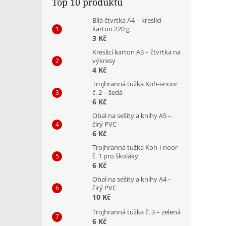
Top 10 produktů
Bílá čtvrtka A4 – kreslicí
karton 220 g
3 Kč
Kreslicí karton A3 – čtvrtka na
výkresy
4 Kč
Trojhranná tužka Koh-i-noor
č. 2 – šedá
6 Kč
Obal na sešity a knihy A5 –
čirý PVC
6 Kč
Trojhranná tužka Koh-i-noor
č. 1 pro školáky
6 Kč
Obal na sešity a knihy A4 –
čirý PVC
10 Kč
Trojhranná tužka č. 3 – zelená
6 Kč