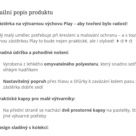
ailní popis produktu
ástěrka na výtvarnou výchovu Play – aby tvoření bylo radost!
ý malý umělec potřebuje při kreslení a malování ochranu – a s tou
nou zástěrkou Play to bude nejen praktické, ale i stylové! 👩‍🎨👨‍🎨
nadná údržba a pohodlné nošení:
Vyrobena z lehkého
omyvatelného polyesteru
, který snadno set
vlhkým hadříkem
Nastavitelný popruh
přes hlavu a šňůrky k zavázání kolem pasu za
zástěrka dobře sedí
raktické kapsy pro malé výtvarníky:
Na přední straně se nachází
dvě prostorné kapsy
na pastelky, š
jiné výtvarné potřeby
esign sladěný s kolekcí: