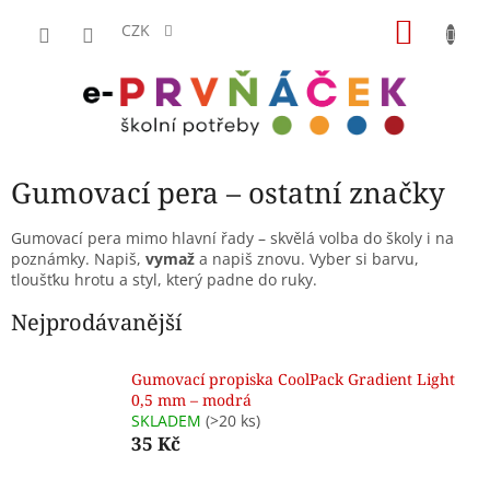
Přejít
NÁKU
na
CZK
obsah
KOŠÍK
Gumovací pera – ostatní značky
Gumovací pera mimo hlavní řady – skvělá volba do školy i na
poznámky. Napiš,
vymaž
a napiš znovu. Vyber si barvu,
tloušťku hrotu a styl, který padne do ruky.
Nejprodávanější
Gumovací propiska CoolPack Gradient Light
0,5 mm – modrá
SKLADEM
(>20 ks)
35 Kč