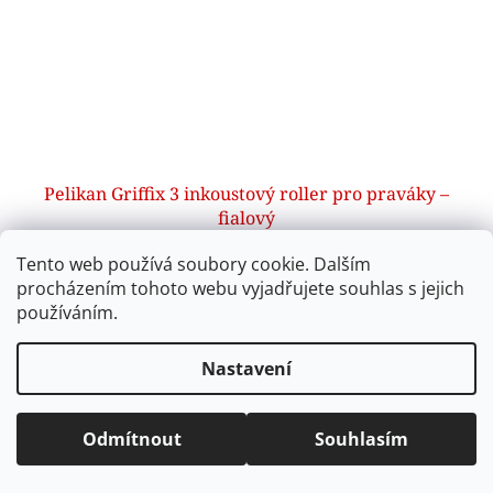
Pelikan Griffix 3 inkoustový roller pro praváky –
fialový
Tento web používá soubory cookie. Dalším
SKLADEM
(1 ks)
procházením tohoto webu vyjadřujete souhlas s jejich
používáním.
Do košíku
249 Kč
Nastavení
Inkoustový roller Pelikan Griffix 3 pro praváky s ergonomicky
tvarovaným úchopem, ocelovým hrotem a vymazatelným
inkoustem. Součástí balení 1 ks pera a 2 náplně. Fialový...
Odmítnout
Souhlasím
Kód:
00820462