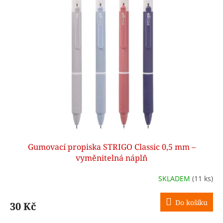
u
p
k
i
t
s
ů
p
r
o
d
u
k
t
ů
Gumovací propiska STRIGO Classic 0,5 mm –
vyměnitelná náplň
SKLADEM
(11 ks)
Do košíku
30 Kč