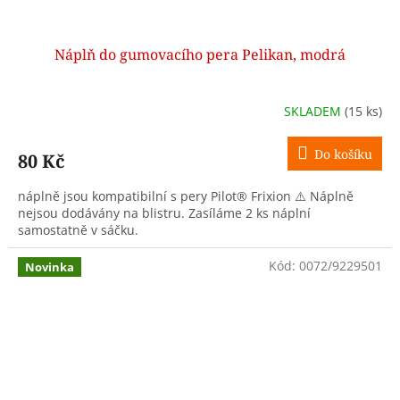
Náplň do gumovacího pera Pelikan, modrá
SKLADEM
(15 ks)
Do košíku
80 Kč
náplně jsou kompatibilní s pery Pilot® Frixion ⚠️ Náplně
nejsou dodávány na blistru. Zasíláme 2 ks náplní
samostatně v sáčku.
Kód:
0072/9229501
Novinka