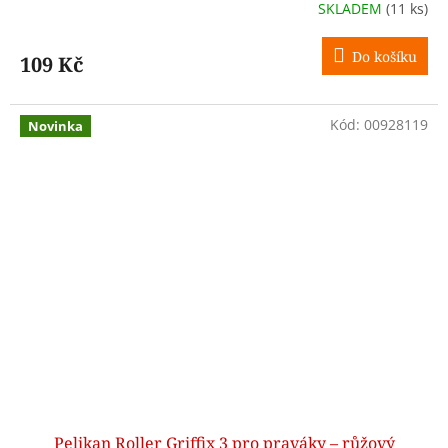
SKLADEM
(11 ks)
Do košíku
109 Kč
Kód:
00928119
Novinka
Pelikan Roller Griffix 3 pro praváky – růžový