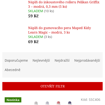
Náplň do inkoustového rolleru Pelikan Griffix
3 – modrá, 0,3 mm (5 ks)
SKLADEM
(10 ks)
59 Kč
Náplň do gumovacího pera Maped Kidy
Learn Magic – modrá, 3 ks
SKLADEM
(3 ks)
69 Kč
Ř
a
Doporučujeme
Nejlevnější
Nejdražší
Nejprodávanější
z
e
Abecedně
n
í
p
OTEVŘÍT FILTR
r
o
V
Kód:
SSC406
d
Novinka
ý