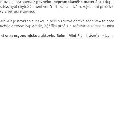
ktovka je vyrobena z
pevného, nepromokavého materiálu
a dopln
c
y. Nechybí chytré členění vnitřních kapes, dvě rukojeti, ani praktic
í
ky
s větrací síťovinou.
p
r
Mini-Fit je navržen s láskou a péčí o zdravá dětská záda 💚 – to potv
v
icky a anatomicky vynikající,“
říká prof. Dr. Mészáros Tamás z Unive
k
y
 si svou
ergonomickou aktovku Belmil Mini-Fit
– krásné motivy, e
v
ý
p
i
s
u