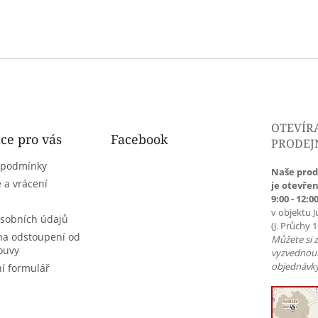
OTEVÍR
ce pro vás
Facebook
PRODEJ
 podmínky
Naše prod
 a vrácení
je otevřen
9:00 - 12:00
v objektu J
sobních údajů
(J. Průchy 
na odstoupení od
Můžete si 
ouvy
vyzvednou
objednávky
í formulář