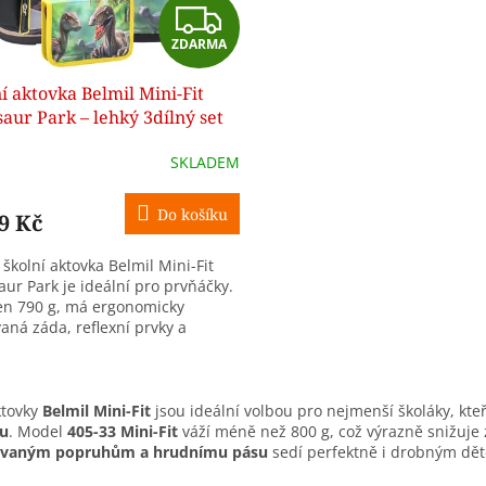
Z
ZDARMA
D
í aktovka Belmil Mini-Fit
A
aur Park – lehký 3dílný set
prvňáčky
R
SKLADEM
M
Do košíku
9 Kč
A
školní aktovka Belmil Mini-Fit
aur Park je ideální pro prvňáčky.
jen 790 g, má ergonomicky
aná záda, reflexní prvky a
cké členění kapes. Součástí je...
O
v
ktovky
Belmil Mini-Fit
jsou ideální volbou pro nejmenší školáky, kte
l
u
. Model
405-33 Mini-Fit
váží méně než 800 g, což výrazně snižuje 
á
ovaným popruhům a hrudnímu pásu
sedí perfektně i drobným dě
d
a