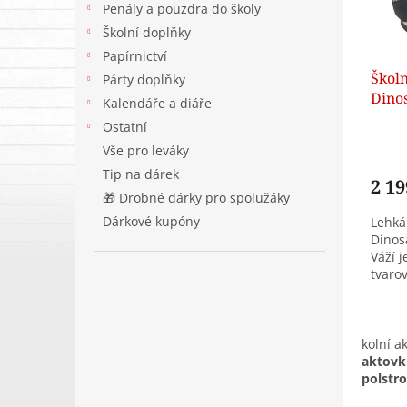
r
ů
Penály a pouzdra do školy
o
Školní doplňky
d
Papírnictví
u
k
Školn
Párty doplňky
t
Dinos
Kalendáře a diáře
ů
pro 
Ostatní
Vše pro leváky
Tip na dárek
2 19
🎁 Drobné dárky pro spolužáky
Dárkové kupóny
Lehká 
Dinos
Váží 
tvarov
prakti
kolní a
aktovk
polstr