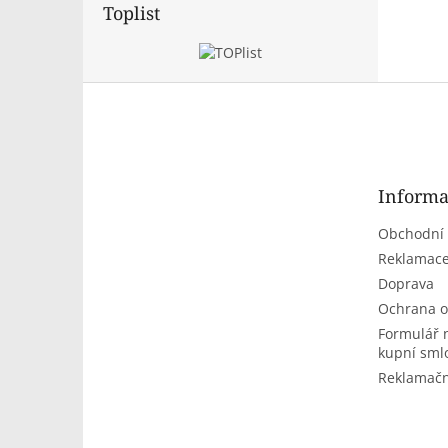
Toplist
Z
á
p
a
t
Informa
í
Obchodní
Reklamace
Doprava
Ochrana o
Formulář 
kupní sml
Reklamačn