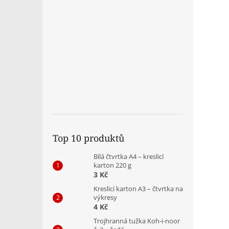
Top 10 produktů
Bílá čtvrtka A4 – kreslicí
karton 220 g
3 Kč
Kreslicí karton A3 – čtvrtka na
výkresy
4 Kč
Trojhranná tužka Koh-i-noor