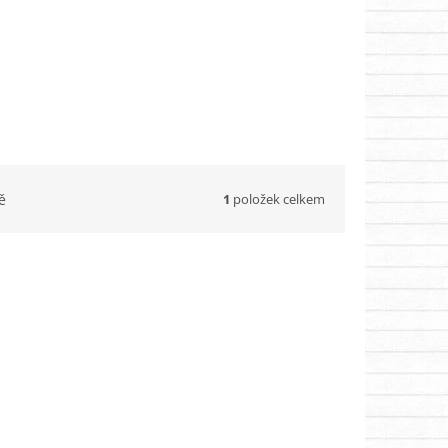
1
položek celkem
ě