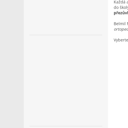
Každá a
do škol
přezův
Belmil 
ortoped
Vyberte