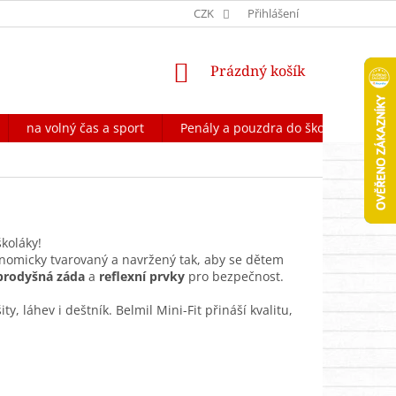
OCHRANA OSOBNÍCH ÚDAJŮ
CZK
FORMULÁŘ NA ODSTOUPENÍ OD 
Přihlášení
NÁKUPNÍ
Prázdný košík
KOŠÍK
na volný čas a sport
Penály a pouzdra do školy
Škol
koláky!
onomicky tvarovaný a navržený tak, aby se dětem
prodyšná záda
a
reflexní prvky
pro bezpečnost.
, láhev i deštník. Belmil Mini-Fit přináší kvalitu,