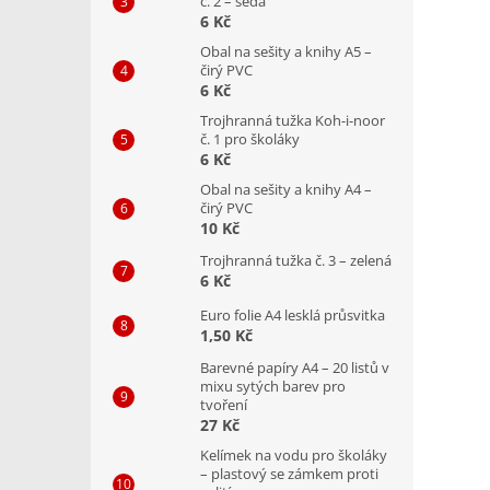
č. 2 – šedá
6 Kč
Obal na sešity a knihy A5 –
čirý PVC
6 Kč
Trojhranná tužka Koh-i-noor
č. 1 pro školáky
6 Kč
Obal na sešity a knihy A4 –
čirý PVC
10 Kč
Trojhranná tužka č. 3 – zelená
6 Kč
Euro folie A4 lesklá průsvitka
1,50 Kč
Barevné papíry A4 – 20 listů v
mixu sytých barev pro
tvoření
27 Kč
Kelímek na vodu pro školáky
– plastový se zámkem proti