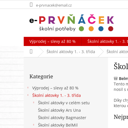
Přejít
e-prvnacek@email.cz
na
obsah
Výprodej – slevy až 80 %
Školní aktovky 1. - 3. 
Domů
Školní aktovky 1. - 3. třída
Školní akto
P
Škol
o
Přeskočit
s
Kategorie
kategorie
t
🎒
Belm
Tento m
r
Výprodej – slevy až 80 %
nosil s
a
Školní aktovky 1. - 3. třída
n
Díky ch
Školní aktovky v celém setu
n
kterou 
í
Školní aktovky Ars Una
p
Nejp
Školní aktovky Bagmaster
a
Školní aktovky BelMil