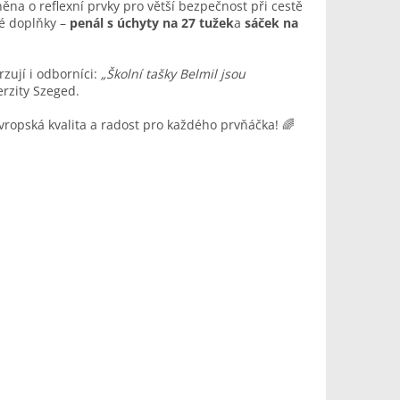
ěna o reflexní prvky pro větší bezpečnost při cestě
ké doplňky –
penál s úchyty na 27 tužek
a
sáček na
rzují i odborníci:
„Školní tašky Belmil jsou
rzity Szeged.
vropská kvalita a radost pro každého prvňáčka! 🌈