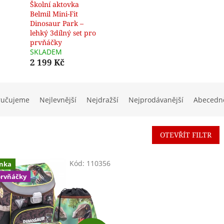
Školní aktovka
Belmil Mini-Fit
Dinosaur Park –
lehký 3dílný set pro
prvňáčky
SKLADEM
2 199 Kč
ručujeme
Nejlevnější
Nejdražší
Nejprodávanější
Abecedn
OTEVŘÍT FILTR
Kód:
110356
nka
prvňáčky