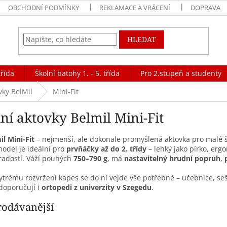
OBCHODNÍ PODMÍNKY
REKLAMACE A VRÁCENÍ
DOPRAVA
HLEDAT
třída
Školní batohy 1. - 5. třída
Pro 2.stupeň a studenty
vky BelMil
Mini-Fit
ní aktovky Belmil Mini-Fit
il Mini-Fit
– nejmenší, ale dokonale promyšlená aktovka pro malé š
odel je ideální pro
prvňáčky až do 2. třídy
– lehký jako pírko, erg
 radostí. Váží pouhých
750–790 g
, má
nastavitelný hrudní popruh
,
ytrému rozvržení kapes se do ní vejde vše potřebné – učebnice, sešity
doporučují i
ortopedi z univerzity v Szegedu
.
rodávanější