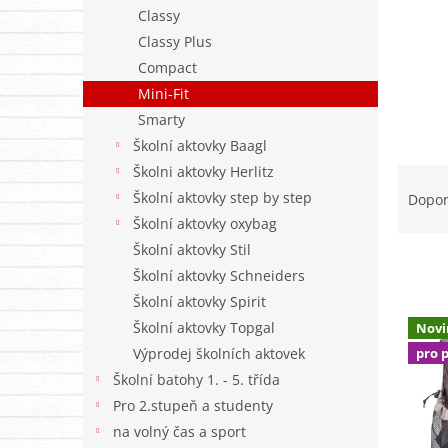
n
Classy
e
Classy Plus
l
Compact
Mini-Fit
Smarty
Školní aktovky Baagl
Ř
Školni aktovky Herlitz
a
Školní aktovky step by step
Dopo
z
Školní aktovky oxybag
e
Školní aktovky Stil
n
Školní aktovky Schneiders
í
Školní aktovky Spirit
p
V
r
Školní aktovky Topgal
Novi
ý
o
Výprodej školních aktovek
pro 
p
d
i
Školní batohy 1. - 5. třída
u
s
Pro 2.stupeň a studenty
k
p
na volný čas a sport
t