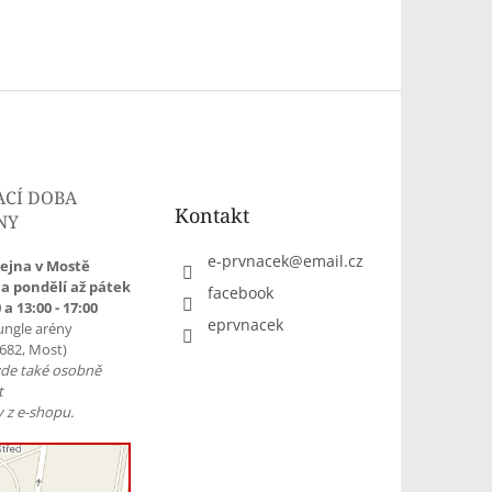
ACÍ DOBA
Kontakt
NY
e-prvnacek
@
email.cz
ejna v Mostě
a pondělí až pátek
facebook
 a 13:00 - 17:00
eprvnacek
ungle arény
1682, Most)
zde také osobně
t
 z e-shopu.