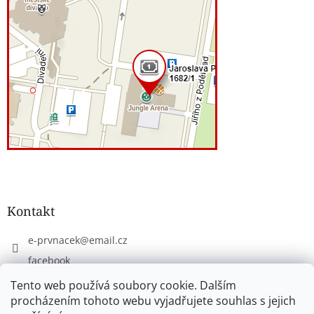
Kontakt
e-prvnacek
@
email.cz
facebook
eprvnacek
Tento web používá soubory cookie. Dalším
procházením tohoto webu vyjadřujete souhlas s jejich