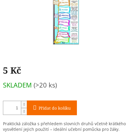
5 Kč
Měrná
SKLADEM
(>20 ks)
cena:
Přidat do košíku
Praktická záložka s přehledem slovních druhů včetně krátkého
vysvětlení jejich použití – ideální učební pomůcka pro žáky.