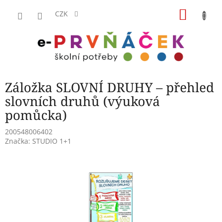
Přejít
NÁKU
na
CZK
obsah
KOŠÍK
Záložka SLOVNÍ DRUHY – přehled
slovních druhů (výuková
pomůcka)
200548006402
Značka:
STUDIO 1+1