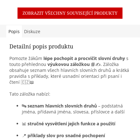
ZOBRAZIT VŠECHNY SOUVISEJÍCÍ PRODUKTY
Popis
Diskuze
Detailní popis produktu
Pomozte žákům
lépe pochopit a procvičit slovní druhy
s
touto přehlednou
výukovou záložkou
📘✍️. Záložka
obsahuje seznam všech hlavních slovních druhů a krátká
pravidla s příklady, které usnadní orientaci při psaní i
čtení 🇨🇿📖
Tato záložka nabízí:
🔤
seznam hlavních slovních druhů
– podstatná
jména, přídavná jména, slovesa, příslovce a další
📊
stručné vysvětlení jejich funkce a použití
📍
příklady slov pro snadné pochopení