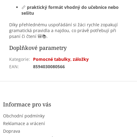
📏
praktický formát vhodný do učebnice nebo
sešitu
Díky přehlednému uspořádání si žáci rychle zopakují
gramatická pravidla a najdou, co právě potřebují při
psaní či čtení 🎒📚.
Doplňkové parametry
Kategorie
:
Pomocné tabulky, záložky
EAN
:
8594030080566
Z
á
p
a
Informace pro vás
t
Obchodní podmínky
í
Reklamace a vrácení
Doprava