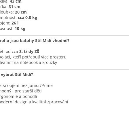
ýška:
43 cm
ířka:
31 cm
loubka:
20 cm
motnost:
cca 0,8 kg
bjem:
26 l
osnost:
10 kg
koho jsou batohy Stil Midi vhodné?
ěti od cca
3. třídy ZŠ
koláci, kteří potřebují více prostoru
deální i na notebook a kroužky
 vybrat Stil Midi?
ětší objem než Junior/Prime
hodný i pro starší děti
rgonomie a pohodlí
oderní design a kvalitní zpracování