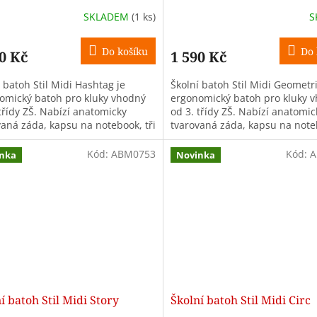
SKLADEM
(1 ks)
S
Do košíku
Do 
0 Kč
1 590 Kč
 batoh Stil Midi Hashtag je
Školní batoh Stil Midi Geometri
omický batoh pro kluky vhodný
ergonomický batoh pro kluky 
třídy ZŠ. Nabízí anatomicky
od 3. třídy ZŠ. Nabízí anatomic
vaná záda, kapsu na notebook, tři
tvarovaná záda, kapsu na noteb
y, objem 26 l a hmotnost
komory, objem 26 l a hmotnost.
..
Kód:
ABM0753
Kód:
A
nka
Novinka
í batoh Stil Midi Story
Školní batoh Stil Midi Circ