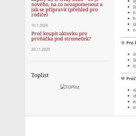
v
nového, na co nezapomenout a
š
jak se připravit (přehled pro
h
rodiče)
h
o
10.1.2026
n
Proč koupit aktovku pro
prvňáčka pod stromeček?
🎯
Pro 
29.11.2025
d
š
i
Toplist
💙
Proč
v
v
e
m
Z
á
p