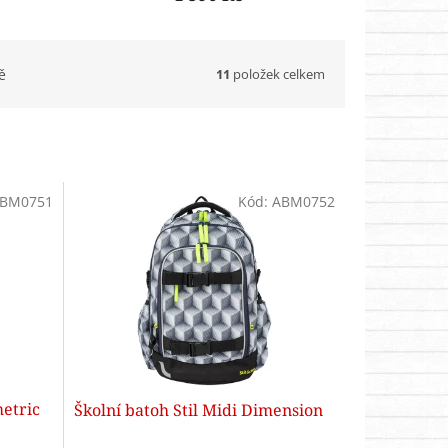
11
položek celkem
ě
BM0751
Kód:
ABM0752
metric
Školní batoh Stil Midi Dimension