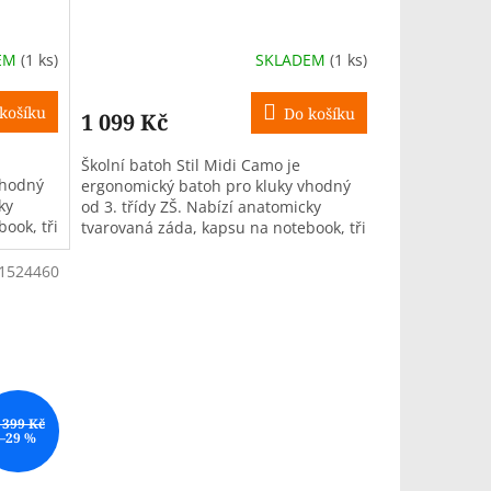
EM
(1 ks)
SKLADEM
(1 ks)
košíku
Do košíku
1 099 Kč
Školní batoh Stil Midi Camo je
vhodný
ergonomický batoh pro kluky vhodný
ky
od 3. třídy ZŠ. Nabízí anatomicky
ook, tři
tvarovaná záda, kapsu na notebook, tři
komory, objem 26 l a hmotnost
pouze...
1524460
 399 Kč
–29 %