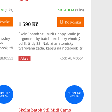
EM
(1 ks)
SKLADEM
(1 ks)
košíku
Do košíku
1 590 Kč
Školní batoh Stil Midi Happy Smile je
vhodný
ergonomický batoh pro holky vhodný
ky
od 3. třídy ZŠ. Nabízí anatomicky
ook, tři
tvarovaná záda, kapsu na notebook, tři
komory, objem 26 l a hmotnost...
BM0553
Kód:
ABM0551
Akce
 399 Kč
1 399 Kč
–21 %
–21 %
y
Školní batoh Stil Midi Camo