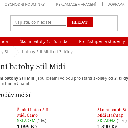
OBCHODNÍ PODMÍNKY
REKLAMACE A VRÁCENÍ
DOPRAVA
HLEDAT
třída
Školní batohy 1. - 5. třída
Pro 2.stupeň a studenty
y Stil
batohy Stil Midi od 3. třídy
ní batohy Stil Midi
ní batohy Stil Midi
jsou ideální volbou pro starší školáky od
3. tříd
 pohodlný batoh.
rodávanější
Školní batoh Stil
Školní batoh Sti
Midi Camo
Midi Hashtag
SKLADEM
(1 ks)
SKLADEM
(1 ks)
1 099 Kč
1 590 Kč