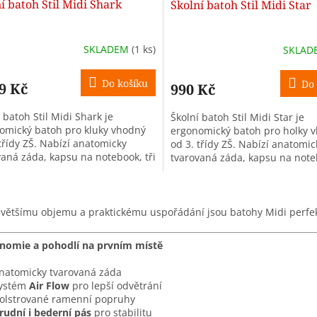
í batoh Stil Midi Shark
Školní batoh Stil Midi Star
SKLADEM
(1 ks)
SKLA
Do košíku
Do 
9 Kč
990 Kč
 batoh Stil Midi Shark je
Školní batoh Stil Midi Star je
omický batoh pro kluky vhodný
ergonomický batoh pro holky 
třídy ZŠ. Nabízí anatomicky
od 3. třídy ZŠ. Nabízí anatomic
vaná záda, kapsu na notebook, tři
tvarovaná záda, kapsu na noteb
y, objem 26 l a hmotnost
komory, objem 26 l a hmotnost
..
pouze...
O
v
 většímu objemu a praktickému uspořádání jsou batohy Midi perfektn
l
á
d
nomie a pohodlí na prvním místě
a
c
natomicky tvarovaná záda
í
ystém
Air Flow
pro lepší odvětrání
p
olstrované ramenní popruhy
r
rudní i bederní pás
pro stabilitu