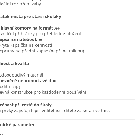
v
deální rozložení váhy
k
y
atek místa pro starší školáky
v
ý
 hlavní komory na formát A4
p
 vnitřní přihrádky pro přehledné uložení
i
apsa na notebook
💻
s
krytá kapsička na cennosti
u
opruhy na přední kapse (např. na mikinu)
nost a kvalita
odoodpudivý materiál
pevněné nepromokavé dno
valitní zipy
evná konstrukce pro každodenní používání
ečnost při cestě do školy
 prvky zajišťují lepší viditelnost dítěte za šera i ve tmě.
nické parametry