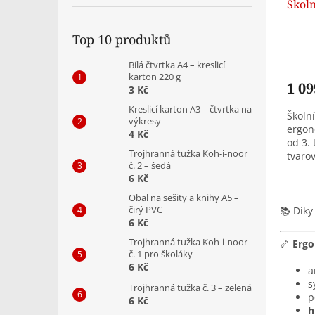
Školn
Top 10 produktů
Bílá čtvrtka A4 – kreslicí
karton 220 g
1 09
3 Kč
Kreslicí karton A3 – čtvrtka na
Školní
výkresy
ergon
4 Kč
od 3. 
Trojhranná tužka Koh-i-noor
tvaro
č. 2 – šedá
komor
6 Kč
pouze.
Obal na sešity a knihy A5 –
čirý PVC
📚 Díky
6 Kč
Trojhranná tužka Koh-i-noor
🦴
Ergo
č. 1 pro školáky
6 Kč
a
s
Trojhranná tužka č. 3 – zelená
p
6 Kč
h