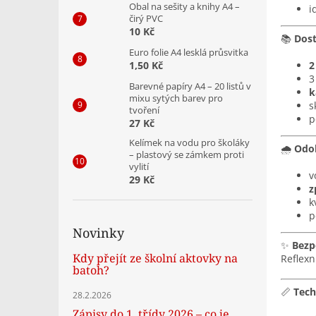
Obal na sešity a knihy A4 –
i
čirý PVC
10 Kč
📚
Dost
Euro folie A4 lesklá průsvitka
1,50 Kč
2
3
Barevné papíry A4 – 20 listů v
k
mixu sytých barev pro
s
tvoření
p
27 Kč
Kelímek na vodu pro školáky
🌧️
Odol
– plastový se zámkem proti
vylití
v
29 Kč
z
k
p
Novinky
✨
Bezp
Kdy přejít ze školní aktovky na
Reflexní
batoh?
📏
Tech
28.2.2026
Zápisy do 1. třídy 2026 – co je