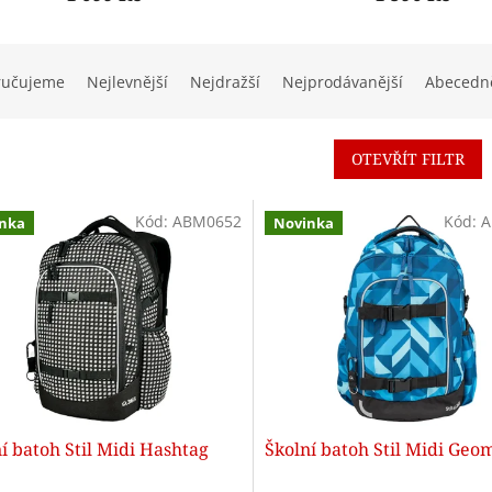
ručujeme
Nejlevnější
Nejdražší
Nejprodávanější
Abecedn
OTEVŘÍT FILTR
Kód:
ABM0652
Kód:
A
nka
Novinka
í batoh Stil Midi Hashtag
Školní batoh Stil Midi Geo