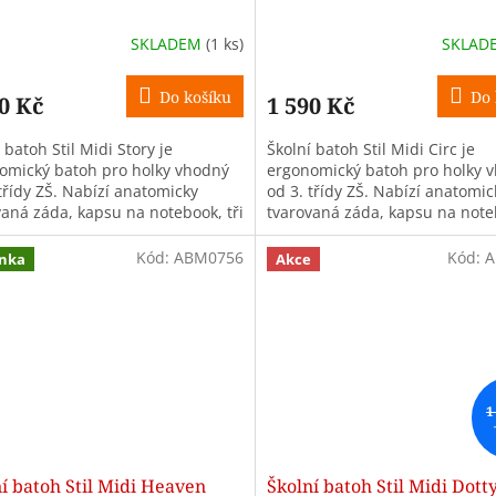
SKLADEM
(1 ks)
SKLAD
Do košíku
Do 
0 Kč
1 590 Kč
 batoh Stil Midi Story je
Školní batoh Stil Midi Circ je
omický batoh pro holky vhodný
ergonomický batoh pro holky 
třídy ZŠ. Nabízí anatomicky
od 3. třídy ZŠ. Nabízí anatomic
vaná záda, kapsu na notebook, tři
tvarovaná záda, kapsu na noteb
y, objem 26 l a hmotnost
komory, objem 26 l a hmotnost
..
pouze...
Kód:
ABM0756
Kód:
A
nka
Akce
1
í batoh Stil Midi Heaven
Školní batoh Stil Midi Dott