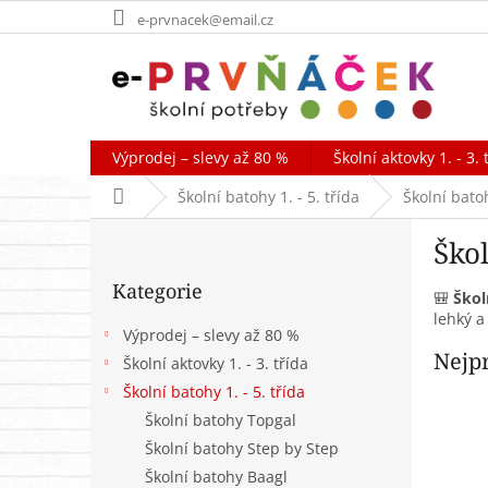
Přejít
e-prvnacek@email.cz
na
obsah
Výprodej – slevy až 80 %
Školní aktovky 1. - 3. 
Domů
Školní batohy 1. - 5. třída
Školní batoh
P
Škol
o
Přeskočit
s
Kategorie
kategorie
t
🎒
Škol
lehký a
r
Výprodej – slevy až 80 %
a
Nejp
Školní aktovky 1. - 3. třída
n
Školní batohy 1. - 5. třída
n
í
Školní batohy Topgal
p
Školní batohy Step by Step
a
Školní batohy Baagl