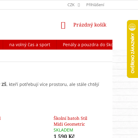
OCHRANA OSOBNÍCH ÚDAJŮ
CZK
FORMULÁŘ NA ODSTOUPENÍ OD 
Přihlášení
NÁKUPNÍ
Prázdný košík
KOŠÍK
na volný čas a sport
Penály a pouzdra do školy
Škol
y ZŠ
, kteří potřebují více prostoru, ale stále chtějí
l
Školní batoh Stil
Midi Geometric
SKLADEM
1 590 Kč