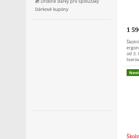
🎁 Drobné dárky pro spolužáky
Dárkové kupóny
1 59
Školní
ergon
od 3. 
tvaro
komor
pouze.
Novi
Školn