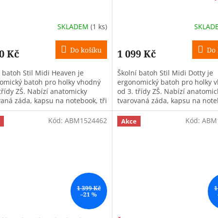
SKLADEM
(1 ks)
SKLAD
Do košíku
Do 
0 Kč
1 099 Kč
 batoh Stil Midi Heaven je
Školní batoh Stil Midi Dotty je
omický batoh pro holky vhodný
ergonomický batoh pro holky 
třídy ZŠ. Nabízí anatomicky
od 3. třídy ZŠ. Nabízí anatomic
vaná záda, kapsu na notebook, tři
tvarovaná záda, kapsu na noteb
y, objem 26 l a hmotnost
komory, objem 26 l a hmotnost
..
pouze...
Kód:
ABM1524462
Kód:
ABM
Akce
1 399 Kč
1
–21 %