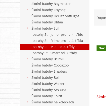
n
Školní batohy Bagmaster
e
Školní batohy Oxybag
l
Ř
Školní batohy Herlitz SoftLight
a
Dopo
z
Školní batohy Ulitaa
e
Školní batohy Stil
n
batohy Stil Junior pro 1.–4. třídu
í
batohy Stil Prime pro 1.–4. třídu
p
V
batohy Stil Midi od 3. třídy
r
Novi
ý
o
batohy Stil Smart od 3. třídy
p
d
Školní batohy Belmil
i
u
Školní batohy Coocazoo
s
k
p
Školní batohy Ergobag
t
r
Školní batohy Boll
ů
o
Školní batohy Walker
d
Školní batohy Ars Una
u
Školní batohy Spirit
Školn
k
t
Školní batohy na kolečkách