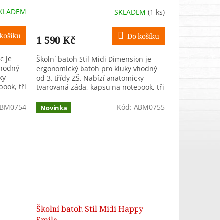
KLADEM
SKLADEM
(1 ks)
košíku
Do košíku
1 590 Kč
c je
Školní batoh Stil Midi Dimension je
vhodný
ergonomický batoh pro kluky vhodný
ky
od 3. třídy ZŠ. Nabízí anatomicky
ook, tři
tvarovaná záda, kapsu na notebook, tři
..
komory, objem 26 l a hmotnost...
BM0754
Kód:
ABM0755
Novinka
Školní batoh Stil Midi Happy
Smile