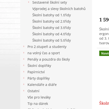
ů
Sestavené školní sety
Výprodej a slevy školních batohů
Školní batohy od 1.třídy
1 59
Školní batohy od 2.třídy
Školní batohy od 3.třídy
Školní
ergon
Školní batohy od 4.třídy
od 3. 
Školní batohy od 5.třídy
tvaro
Pro 2.stupeň a studenty
komor
pouze.
na volný čas a sport
Novi
Penály a pouzdra do školy
Školní doplňky
Papírnictví
Párty doplňky
Kalendáře a diáře
Ostatní
Vše pro leváky
Školn
Tip na dárek