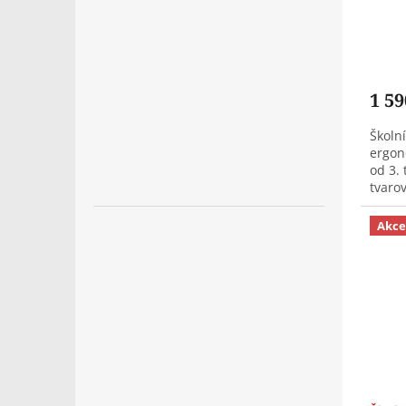
1 59
Školní
ergon
od 3. 
tvaro
komor
pouze.
Akce