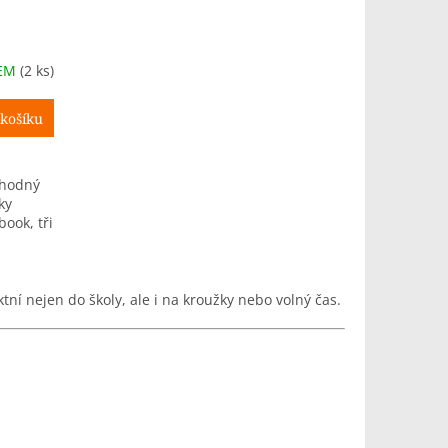
DEM
(2 ks)
košíku
vhodný
ky
ook, tři
í nejen do školy, ale i na kroužky nebo volný čas.