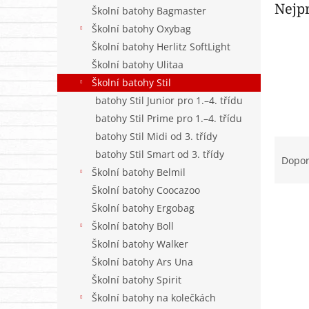
n
Nejp
Školní batohy Bagmaster
e
Školní batohy Oxybag
l
Školní batohy Herlitz SoftLight
Školní batohy Ulitaa
Školní batohy Stil
batohy Stil Junior pro 1.–4. třídu
batohy Stil Prime pro 1.–4. třídu
batohy Stil Midi od 3. třídy
Ř
batohy Stil Smart od 3. třídy
a
Dopo
z
Školní batohy Belmil
e
Školní batohy Coocazoo
n
Školní batohy Ergobag
í
Školní batohy Boll
p
V
Školní batohy Walker
r
ý
Školní batohy Ars Una
o
p
d
Školní batohy Spirit
i
u
Školní batohy na kolečkách
s