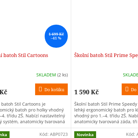
1 699 Kč
–41 %
í batoh Stil Cartoons
Školní batoh Stil Prime Sp
SKLADEM
(2 ks)
SKLAD
Do košíku
Do 
 Kč
1 590 Kč
 batoh Stil Cartoons je
Školní batoh Stil Prime Speedy 
omický batoh pro holky vhodný
lehký ergonomický batoh pro k
–4. třídu ZŠ. Nabízí nastavitelný
vhodný pro 1.–4. třídu ZŠ. Nabí
ý systém, anatomicky tvarovaná
anatomicky tvarovaná záda, tři
tři komory, reflexní prvky a...
prostorné komory, hrudní pás,
reflexní...
Kód:
ABP0723
Kód:
nka
Novinka