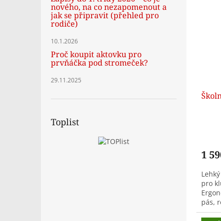
nového, na co nezapomenout a
jak se připravit (přehled pro
rodiče)
10.1.2026
Proč koupit aktovku pro
prvňáčka pod stromeček?
29.11.2025
Školn
Toplist
1 59
Lehký 
pro kl
Ergon
pás, r