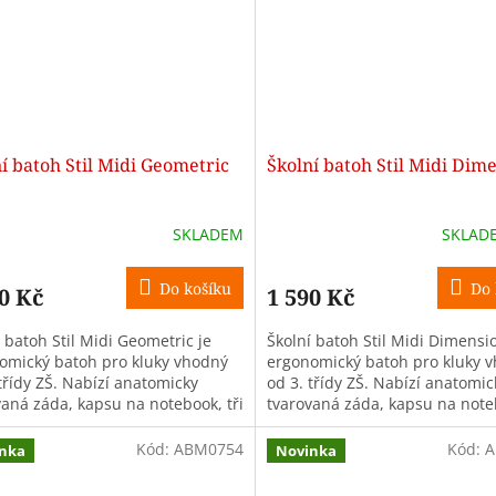
í batoh Stil Midi Geometric
Školní batoh Stil Midi Dim
SKLADEM
SKLAD
Do košíku
Do 
0 Kč
1 590 Kč
 batoh Stil Midi Geometric je
Školní batoh Stil Midi Dimensi
omický batoh pro kluky vhodný
ergonomický batoh pro kluky 
třídy ZŠ. Nabízí anatomicky
od 3. třídy ZŠ. Nabízí anatomic
vaná záda, kapsu na notebook, tři
tvarovaná záda, kapsu na noteb
y, objem 26 l a hmotnost...
komory, objem 26 l a hmotnost.
Kód:
ABM0754
Kód:
A
nka
Novinka