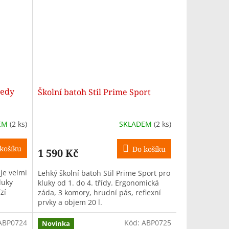
eedy
Školní batoh Stil Prime Sport
EM
(2 ks)
SKLADEM
(2 ks)
košíku
Do košíku
1 590 Kč
je velmi
Lehký školní batoh Stil Prime Sport pro
luky
kluky od 1. do 4. třídy. Ergonomická
zí
záda, 3 komory, hrudní pás, reflexní
prvky a objem 20 l.
ABP0724
Kód:
ABP0725
Novinka