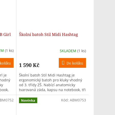
B Girl
Školní batoh Stil Midi Hashtag
EM
(1 ks)
SKLADEM
(1 ks)
košíku
Do košíku
1 590 Kč
l je
Školní batoh Stil Midi Hashtag je
vhodný
ergonomický batoh pro kluky vhodný
ky
od 3. třídy ZŠ. Nabízí anatomicky
book,
tvarovaná záda, kapsu na notebook, tři
u...
komory, objem 26 l a hmotnost
pouze...
BM0752
Kód:
ABM0753
Novinka