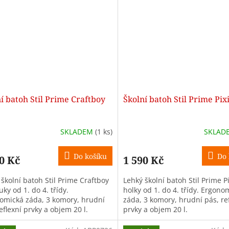
í batoh Stil Prime Craftboy
Školní batoh Stil Prime Pix
SKLADEM
(1 ks)
SKLAD
Do košíku
Do 
0 Kč
1 590 Kč
školní batoh Stil Prime Craftboy
Lehký školní batoh Stil Prime P
uky od 1. do 4. třídy.
holky od 1. do 4. třídy. Ergono
omická záda, 3 komory, hrudní
záda, 3 komory, hrudní pás, re
eflexní prvky a objem 20 l.
prvky a objem 20 l.