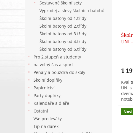
k
p
Sestavené školní sety
t
r
Výprodej a slevy školních batohů
ů
o
Školní batohy od 1.třídy
d
Školní batohy od 2.třídy
u
Školní batohy od 3.třídy
Škol
k
UNI –
Školní batohy od 4.třídy
t
třídy
ů
Školní batohy od 5.třídy
Pro 2.stupeň a studenty
na volný čas a sport
1 19
Penály a pouzdra do školy
Školní doplňky
Kvali
Papírnictví
UNI s
dvěma
Párty doplňky
notebo
Kalendáře a diáře
třídy.
Ostatní
Novi
Vše pro leváky
Tip na dárek