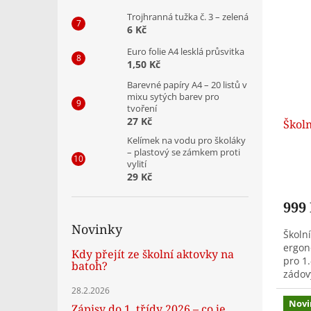
Trojhranná tužka č. 3 – zelená
6 Kč
Euro folie A4 lesklá průsvitka
1,50 Kč
Barevné papíry A4 – 20 listů v
mixu sytých barev pro
tvoření
27 Kč
Školn
Kelímek na vodu pro školáky
– plastový se zámkem proti
vylití
29 Kč
999
Novinky
Školní
ergon
Kdy přejít ze školní aktovky na
pro 1.
batoh?
zádov
záda, 
28.2.2026
Novi
Zápisy do 1. třídy 2026 – co je