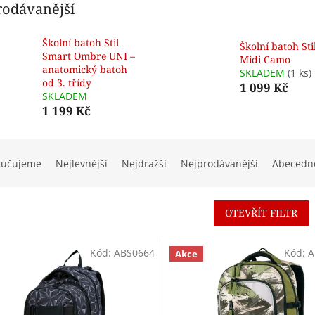
rodávanější
Školní batoh Stil
Školní batoh Sti
Smart Ombre UNI –
Midi Camo
anatomický batoh
SKLADEM
(1 ks)
od 3. třídy
1 099 Kč
SKLADEM
1 199 Kč
ručujeme
Nejlevnější
Nejdražší
Nejprodávanější
Abecedn
OTEVŘÍT FILTR
Kód:
ABS0664
Kód:
A
Akce