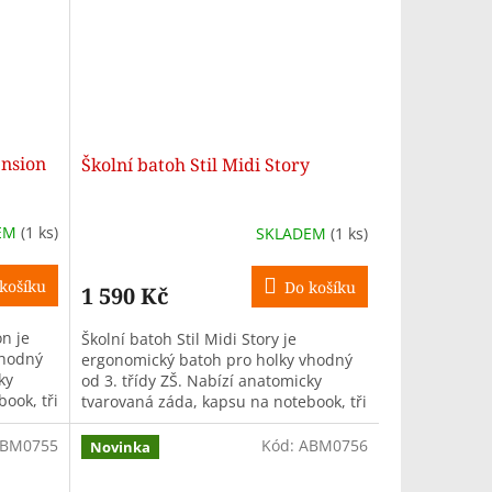
ension
Školní batoh Stil Midi Story
EM
(1 ks)
SKLADEM
(1 ks)
košíku
Do košíku
1 590 Kč
on je
Školní batoh Stil Midi Story je
vhodný
ergonomický batoh pro holky vhodný
ky
od 3. třídy ZŠ. Nabízí anatomicky
ook, tři
tvarovaná záda, kapsu na notebook, tři
..
komory, objem 26 l a hmotnost
pouze...
BM0755
Kód:
ABM0756
Novinka