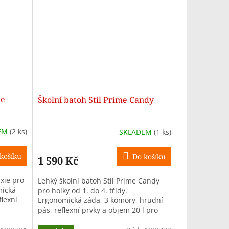
ie
Školní batoh Stil Prime Candy
EM
(2 ks)
SKLADEM
(1 ks)
košíku
Do košíku
1 590 Kč
ixie pro
Lehký školní batoh Stil Prime Candy
mická
pro holky od 1. do 4. třídy.
flexní
Ergonomická záda, 3 komory, hrudní
pás, reflexní prvky a objem 20 l pro
pohodlné nošení.