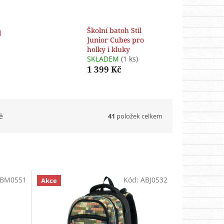
Školní batoh Stil
l
Junior Cubes pro
holky i kluky
SKLADEM
(1 ks)
1 399 Kč
41
položek celkem
ě
BM0551
Kód:
ABJ0532
Akce