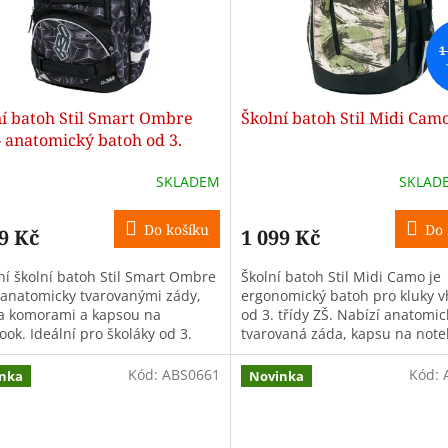
1
ní batoh Stil Smart Ombre
Školní batoh Stil Midi Cam
 anatomický batoh od 3.
SKLADEM
SKLAD
Do košíku
Do 
9 Kč
1 099 Kč
tní školní batoh Stil Smart Ombre
Školní batoh Stil Midi Camo je
 anatomicky tvarovanými zády,
ergonomický batoh pro kluky 
 komorami a kapsou na
od 3. třídy ZŠ. Nabízí anatomic
ok. Ideální pro školáky od 3.
tvarovaná záda, kapsu na noteb
 Objem 28 l.
komory, objem 26 l a hmotnost
pouze...
Kód:
ABS0661
Kód:
nka
Novinka