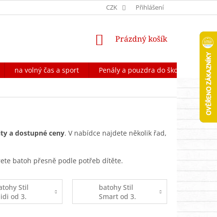
OCHRANA OSOBNÍCH ÚDAJŮ
CZK
FORMULÁŘ NA ODSTOUPENÍ OD 
Přihlášení
NÁKUPNÍ
Prázdný košík
KOŠÍK
na volný čas a sport
Penály a pouzdra do školy
Škol
ity a dostupné ceny
. V nabídce najdete několik řad,
rete batoh přesně podle potřeb dítěte.
atohy Stil
batohy Stil
idi od 3.
Smart od 3.
řídy
třídy