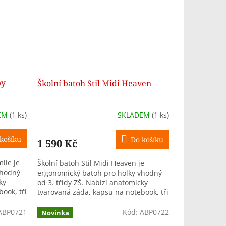
py
Školní batoh Stil Midi Heaven
EM
(1 ks)
SKLADEM
(1 ks)
košíku
Do košíku
1 590 Kč
ile je
Školní batoh Stil Midi Heaven je
vhodný
ergonomický batoh pro holky vhodný
ky
od 3. třídy ZŠ. Nabízí anatomicky
ook, tři
tvarovaná záda, kapsu na notebook, tři
..
komory, objem 26 l a hmotnost
pouze...
ABP0721
Kód:
ABP0722
Novinka