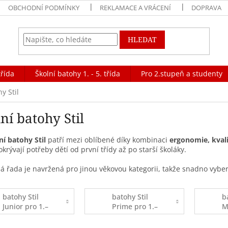
OBCHODNÍ PODMÍNKY
REKLAMACE A VRÁCENÍ
DOPRAVA
HLEDAT
třída
Školní batohy 1. - 5. třída
Pro 2.stupeň a studenty
y Stil
ní batohy Stil
ní batohy Stil
patří mezi oblíbené díky kombinaci
ergonomie, kval
okrývají potřeby dětí od první třídy až po starší školáky.
á řada je navržená pro jinou věkovou kategorii, takže snadno vybe
batohy Stil
batohy Stil
b
Junior pro 1.–
Prime pro 1.–
M
4. třídu
4. třídu
t