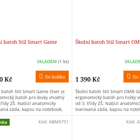
í batoh Stil Smart Game
Školní batoh Stil Smart OM
SKLADEM
(1 ks)
SKLAD
Do košíku
Do 
0 Kč
1 390 Kč
í batoh Stil Smart Game Over je
Školní batoh Stil Smart OMB Gir
omický batoh pro kluky vhodný
ergonomický batoh pro holky 
třídy ZŠ. Nabízí anatomicky
od 3. třídy ZŠ. Nabízí anatomic
vaná záda, kapsu na notebook,
tvarovaná záda, kapsu na note
omory, objem 28 l a pevnou...
dvě komory, objem 28 l a pevno
Kód:
ABM0751
Kód:
A
nka