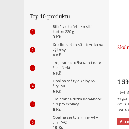
Top 10 produktů
Bílá čtvrtka A4 – kreslicí
karton 220 g
3 Kč
Kreslicí karton A3 – čtvrtka na
Školn
výkresy
4 Kč
Trojhranná tužka Koh-i-noor
č. 2 – šedá
6 Kč
1 59
Obal na sešity a knihy A5 –
čirý PVC
6 Kč
Školní
ergon
Trojhranná tužka Koh-i-noor
od 3. 
č. 1 pro školáky
6 Kč
tvaro
komor
Obal na sešity a knihy A4 –
pouze.
Akce
čirý PVC
10 Kč