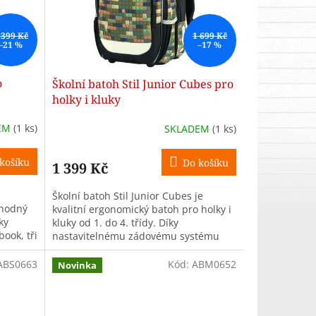
 399 Kč
1 699 Kč
–21 %
–17 %
o
Školní batoh Stil Junior Cubes pro
holky i kluky
EM
(1 ks)
SKLADEM
(1 ks)
košíku
Do košíku
1 399 Kč
Školní batoh Stil Junior Cubes je
vhodný
kvalitní ergonomický batoh pro holky i
ky
kluky od 1. do 4. třídy. Díky
ook, tři
nastavitelnému zádovému systému
roste s dítětem, nabízí 3 prostorné...
ABS0663
Kód:
ABM0652
Novinka