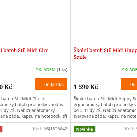
í batoh Stil Midi Circ
Školní batoh Stil Midi Hap
Smile
SKLADEM
(1 ks)
SKLAD
Do košíku
Do 
0 Kč
1 590 Kč
 batoh Stil Midi Circ je
Školní batoh Stil Midi Happy Sm
omický batoh pro holky vhodný
ergonomický batoh pro holky 
třídy ZŠ. Nabízí anatomicky
od 3. třídy ZŠ. Nabízí anatomic
vaná záda, kapsu na notebook, tři
tvarovaná záda, kapsu na noteb
y, objem 26 l a hmotnost
komory, objem 26 l a hmotnost.
..
Kód:
ABJ1523642
Kód:
Novinka