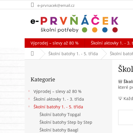
Přejít
e-prvnacek@email.cz
na
obsah
Výprodej – slevy až 80 %
Školní aktovky 1. - 3. 
Domů
Školní batohy 1. - 5. třída
Školní batoh
P
Škol
o
Přeskočit
s
Kategorie
kategorie
t
🎒
Škol
které p
r
Výprodej – slevy až 80 %
a
💡 Každ
Školní aktovky 1. - 3. třída
n
Školní batohy 1. - 5. třída
n
í
Školní batohy Topgal
p
Školní batohy Step by Step
a
Školní batohy Baagl