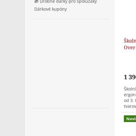
🎁 Drobné dárky pro spolužáky
Dárkové kupóny
Školn
Over
1 39
Školn
ergon
od 3. 
tvaro
dvě k
Novi