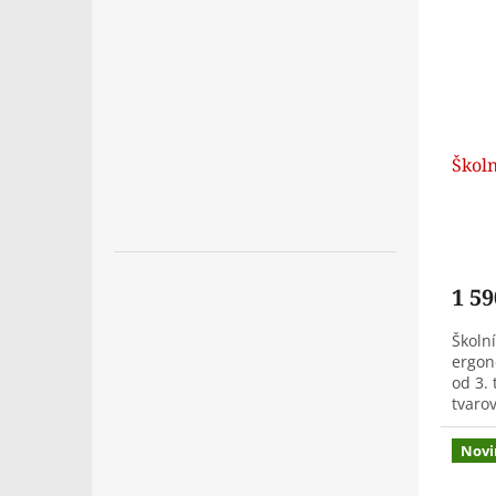
Školn
1 59
Školní
ergon
od 3. 
tvaro
komor
Novi